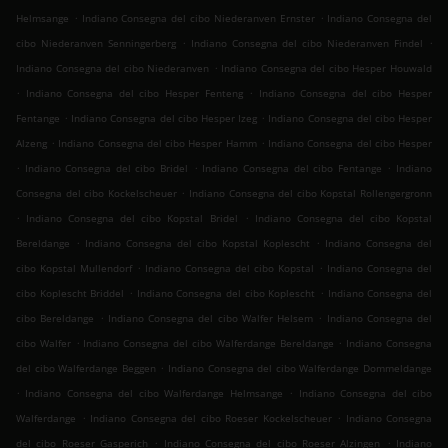
.
.
Helmsange
Indiano Consegna del cibo Niederanven Ernster
Indiano Consegna del
.
.
cibo Niederanven Senningerberg
Indiano Consegna del cibo Niederanven Findel
.
Indiano Consegna del cibo Niederanven
Indiano Consegna del cibo Hesper Houwald
.
.
Indiano Consegna del cibo Hesper Fenteng
Indiano Consegna del cibo Hesper
.
.
Fentange
Indiano Consegna del cibo Hesper Izeg
Indiano Consegna del cibo Hesper
.
.
Alzeng
Indiano Consegna del cibo Hesper Hamm
Indiano Consegna del cibo Hesper
.
.
.
Indiano Consegna del cibo Bridel
Indiano Consegna del cibo Fentange
Indiano
.
Consegna del cibo Kockelscheuer
Indiano Consegna del cibo Kopstal Rollengergronn
.
.
Indiano Consegna del cibo Kopstal Bridel
Indiano Consegna del cibo Kopstal
.
.
Bereldange
Indiano Consegna del cibo Kopstal Koplescht
Indiano Consegna del
.
.
cibo Kopstal Mullendorf
Indiano Consegna del cibo Kopstal
Indiano Consegna del
.
.
cibo Koplescht Briddel
Indiano Consegna del cibo Koplescht
Indiano Consegna del
.
.
cibo Bereldange
Indiano Consegna del cibo Walfer Helsem
Indiano Consegna del
.
.
cibo Walfer
Indiano Consegna del cibo Walferdange Bereldange
Indiano Consegna
.
del cibo Walferdange Beggen
Indiano Consegna del cibo Walferdange Dommeldange
.
.
Indiano Consegna del cibo Walferdange Helmsange
Indiano Consegna del cibo
.
.
Walferdange
Indiano Consegna del cibo Roeser Kockelscheuer
Indiano Consegna
.
.
del cibo Roeser Gasperich
Indiano Consegna del cibo Roeser Alzingen
Indiano