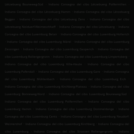
.
.
Lëtzebuerg Bouneweg-Süd
Indiano Consegna del cibo Lëtzebuerg Polfermillen
.
Indiano Consegna del cibo Lëtzebuerg Hamm
Indiano Consegna del cibo Lëtzebuerg
.
.
Beggen
Indiano Consegna del cibo Lëtzebuerg Zens
Indiano Consegna del cibo
.
.
Lëtzebuerg Neiduerf-Weimeschhaff
Indiano Consegna del cibo Lëtzebuerg
Indiano
.
Consegna del cibo Luxemburg Belair
Indiano Consegna del cibo Luxemburg Hollerich
.
.
Indiano Consegna del cibo Luxemburg Märel
Indiano Consegna del cibo Luxemburg
.
.
Zessingen
Indiano Consegna del cibo Luxemburg Gasperich
Indiano Consegna del
.
.
cibo Luxemburg Rollengergronn
Indiano Consegna del cibo Luxemburg Limpertsberg
.
Indiano Consegna del cibo Luxemburg Ville-Haute
Indiano Consegna del cibo
.
.
Luxemburg Pafendall
Indiano Consegna del cibo Luxemburg Gare
Indiano Consegna
.
.
del cibo Luxemburg Mühlenbach
Indiano Consegna del cibo Luxemburg Eich
.
Indiano Consegna del cibo Luxemburg Kirchberg-Plateau
Indiano Consegna del cibo
.
.
Luxemburg Bonneweg-Nord
Indiano Consegna del cibo Luxemburg Bouneweg-Süd
.
Indiano Consegna del cibo Luxemburg Polfermillen
Indiano Consegna del cibo
.
.
Luxemburg Hamm
Indiano Consegna del cibo Luxemburg Dommeldange
Indiano
.
Consegna del cibo Luxemburg Cents
Indiano Consegna del cibo Luxemburg Neudorf-
.
.
Weimershof
Indiano Consegna del cibo Luxemburg Kirchberg
Indiano Consegna del
.
.
cibo Luxemburg
Indiano Consegna del cibo Strassen Rollengergronn
Indiano