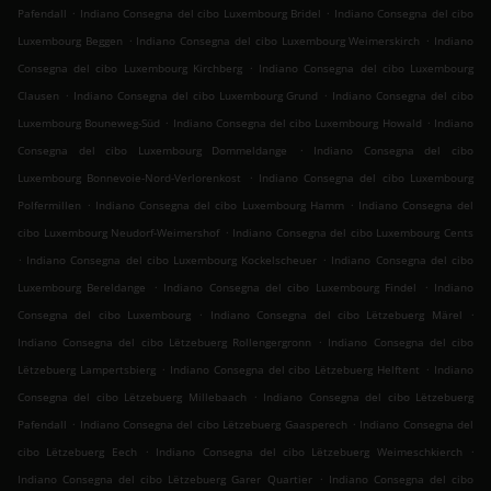
.
.
Pafendall
Indiano Consegna del cibo Luxembourg Bridel
Indiano Consegna del cibo
.
.
Luxembourg Beggen
Indiano Consegna del cibo Luxembourg Weimerskirch
Indiano
.
Consegna del cibo Luxembourg Kirchberg
Indiano Consegna del cibo Luxembourg
.
.
Clausen
Indiano Consegna del cibo Luxembourg Grund
Indiano Consegna del cibo
.
.
Luxembourg Bouneweg-Süd
Indiano Consegna del cibo Luxembourg Howald
Indiano
.
Consegna del cibo Luxembourg Dommeldange
Indiano Consegna del cibo
.
Luxembourg Bonnevoie-Nord-Verlorenkost
Indiano Consegna del cibo Luxembourg
.
.
Polfermillen
Indiano Consegna del cibo Luxembourg Hamm
Indiano Consegna del
.
cibo Luxembourg Neudorf-Weimershof
Indiano Consegna del cibo Luxembourg Cents
.
.
Indiano Consegna del cibo Luxembourg Kockelscheuer
Indiano Consegna del cibo
.
.
Luxembourg Bereldange
Indiano Consegna del cibo Luxembourg Findel
Indiano
.
.
Consegna del cibo Luxembourg
Indiano Consegna del cibo Lëtzebuerg Märel
.
Indiano Consegna del cibo Lëtzebuerg Rollengergronn
Indiano Consegna del cibo
.
.
Lëtzebuerg Lampertsbierg
Indiano Consegna del cibo Lëtzebuerg Helftent
Indiano
.
Consegna del cibo Lëtzebuerg Millebaach
Indiano Consegna del cibo Lëtzebuerg
.
.
Pafendall
Indiano Consegna del cibo Lëtzebuerg Gaasperech
Indiano Consegna del
.
.
cibo Lëtzebuerg Eech
Indiano Consegna del cibo Lëtzebuerg Weimeschkierch
.
Indiano Consegna del cibo Lëtzebuerg Garer Quartier
Indiano Consegna del cibo