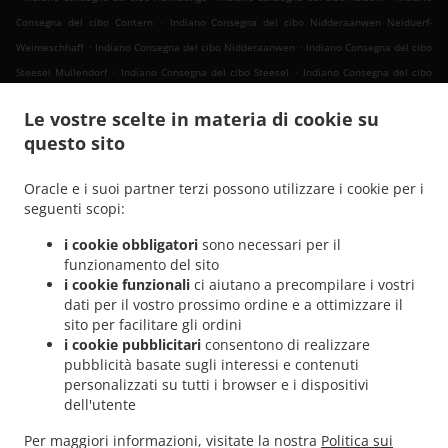
.
Consegna del cibo Contern
Indiano Consegna del cibo Nidderaanwen Neiduerf-
.
.
Weimeschhaff
Indiano Consegna del cibo Nidderaanwen
Indiano Consegna del cibo
.
.
Steesel Mullendorf
Indiano Consegna del cibo Steesel
Indiano Consegna del cibo
.
.
Réiser
Indiano Consegna del cibo Bettembourg Abweiler
Indiano Consegna del cibo
Le vostre scelte in materia di cookie su
.
.
Bettembourg
Indiano Consegna del cibo Mondercange Pontpierre
Indiano
questo sito
.
.
Consegna del cibo Mondercange Bergem
Indiano Consegna del cibo Mondercange
.
.
Indiano Consegna del cibo Bergem
Indiano Consegna del cibo Mullendorf
Indiano
Oracle e i suoi partner terzi possono utilizzare i cookie per i
.
.
Consegna del cibo Heisdorf
Indiano Consegna del cibo Pontpierre
Indiano
seguenti scopi:
.
.
Consegna del cibo Junglinster
Indiano Consegna del cibo Bivange
Indiano Consegna
i cookie obbligatori
sono necessari per il
.
.
del cibo Livange
Indiano Consegna del cibo Weiler zum Tuer
Indiano Consegna del
funzionamento del sito
.
.
cibo Weiler-la-Tour Hassel
Indiano Consegna del cibo Weiler-la-Tour
Indiano
i cookie funzionali
ci aiutano a precompilare i vostri
.
.
Consegna del cibo Monnerich Steinbrücken
Indiano Consegna del cibo Monnerich
dati per il vostro prossimo ordine e a ottimizzare il
.
.
sito per facilitare gli ordini
Indiano Consegna del cibo Ehlange-sur-Mess
Indiano Consegna del cibo Kielen
i cookie pubblicitari
consentono di realizzare
.
.
Indiano Consegna del cibo Findel Hamm
Indiano Consegna del cibo Findel
Indiano
pubblicità basate sugli interessi e contenuti
.
Consegna del cibo Reckingen/Mess Wickringen
Indiano Consegna del cibo
personalizzati su tutti i browser e i dispositivi
.
.
Reckingen/Mess Ehlange-sur-Mess
Indiano Consegna del cibo Reckingen/Mess
dell'utente
.
Indiano Consegna del cibo Sandweiler Findel
Indiano Consegna del cibo Sandweiler
Per maggiori informazioni, visitate la nostra
Politica sui
.
.
.
Hamm
Indiano Consegna del cibo Sandweiler
Indiano Consegna del cibo Dippach