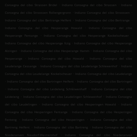
.
.
Consegna del cibo Strassen Bridel
Indiano Consegna del cibo Strassen
Indiano
.
.
Consegna del cibo Stroossen Rollengergronn
Indiano Consegna del cibo Stroossen
.
.
Indiano Consegna del cibo Bertrange Helfent
Indiano Consegna del cibo Bertrange
.
Indiano Consegna del cibo Hesperange Howald
Indiano Consegna del cibo
.
.
Hesperange Fentange
Indiano Consegna del cibo Hesperange Kockelscheuer
.
Indiano Consegna del cibo Hesperange Itzig
Indiano Consegna del cibo Hesperange
.
.
Alzingen
Indiano Consegna del cibo Hesperange Hamm
Indiano Consegna del cibo
.
.
Hesperange
Indiano Consegna del cibo Howald
Indiano Consegna del cibo
.
.
Leudelange Cessange
Indiano Consegna del cibo Leudelange Schlewenhof
Indiano
.
Consegna del cibo Leudelange Kockelscheuer
Indiano Consegna del cibo Leudelange
.
.
Indiano Consegna del cibo Bartringen Helfent
Indiano Consegna del cibo Bartringen
.
.
Indiano Consegna del cibo Leideleng Schléiwenhaff
Indiano Consegna del cibo
.
.
Leideleng
Indiano Consegna del cibo Leudelingen Schlewenhof
Indiano Consegna
.
.
del cibo Leudelingen
Indiano Consegna del cibo Hesperingen Howald
Indiano
.
Consegna del cibo Hesperingen Fentange
Indiano Consegna del cibo Hesperingen
.
.
Fenteng
Indiano Consegna del cibo Hesperingen
Indiano Consegna del cibo
.
.
Bartreng Helfent
Indiano Consegna del cibo Bartreng
Indiano Consegna del cibo
.
Niederanven Neudorf-Weimershof
Indiano Consegna del cibo Niederanven