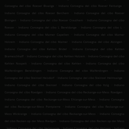
.
.
Consegna del cibo Roeser Bivange
Indiano Consegna del cibo Roeser Fentange
.
Indiano Consegna del cibo Roeser Berchem
Indiano Consegna del cibo Roeser
.
.
Bivingen
Indiano Consegna del cibo Roeser Crauthem
Indiano Consegna del cibo
.
.
.
Roeser
Indiano Consegna del cibo L Bereldange
Indiano Consegna del cibo L
.
Indiano Consegna del cibo Mamer Capellen
Indiano Consegna del cibo Mamer
.
.
.
Holzem
Indiano Consegna del cibo Mamer
Indiano Consegna del cibo Alzingen
.
Indiano Consegna del cibo Kehlen Bridel
Indiano Consegna del cibo Kehlen
.
.
Brameschhaff
Indiano Consegna del cibo Kehlen Holzem
Indiano Consegna del cibo
.
.
Kehlen Nospelt
Indiano Consegna del cibo Kehlen
Indiano Consegna del cibo
.
.
Walferdingen Bereldingen
Indiano Consegna del cibo Walferdingen
Indiano
.
.
Consegna del cibo Steinsel Heisdorf
Indiano Consegna del cibo Steinsel Helmsange
.
.
Indiano Consegna del cibo Steinsel
Indiano Consegna del cibo Itzig
Indiano
.
.
Consegna del cibo Roedgen
Indiano Consegna del cibo Reckange-sur-Mess Roedgen
.
Indiano Consegna del cibo Reckange-sur-Mess Ehlange-sur-Mess
Indiano Consegna
.
del cibo Reckange-sur-Mess Pontpierre
Indiano Consegna del cibo Reckange-sur-
.
.
Mess Wickrange
Indiano Consegna del cibo Reckange-sur-Mess
Indiano Consegna
.
del cibo Recken op der Mess Riedgen
Indiano Consegna del cibo Recken op der Mess
.
.
.
Indiano Consegna del cibo Helmsange
Indiano Consegna del cibo Holzem
Indiano