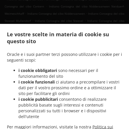
.
Consegna del cibo Contern
Indiano Consegna del cibo Nidderaanwen Neiduerf-
.
.
Weimeschhaff
Indiano Consegna del cibo Nidderaanwen
Indiano Consegna del cibo
.
.
Steesel Mullendorf
Indiano Consegna del cibo Steesel
Indiano Consegna del cibo
.
.
Réiser
Indiano Consegna del cibo Bettembourg Abweiler
Indiano Consegna del cibo
Le vostre scelte in materia di cookie su
.
.
Bettembourg
Indiano Consegna del cibo Mondercange Pontpierre
Indiano
questo sito
.
.
Consegna del cibo Mondercange Bergem
Indiano Consegna del cibo Mondercange
.
.
Indiano Consegna del cibo Bergem
Indiano Consegna del cibo Mullendorf
Indiano
Oracle e i suoi partner terzi possono utilizzare i cookie per i
.
.
Consegna del cibo Heisdorf
Indiano Consegna del cibo Pontpierre
Indiano
seguenti scopi:
.
.
Consegna del cibo Junglinster
Indiano Consegna del cibo Bivange
Indiano Consegna
i cookie obbligatori
sono necessari per il
.
.
del cibo Livange
Indiano Consegna del cibo Weiler zum Tuer
Indiano Consegna del
funzionamento del sito
.
.
cibo Weiler-la-Tour Hassel
Indiano Consegna del cibo Weiler-la-Tour
Indiano
i cookie funzionali
ci aiutano a precompilare i vostri
.
.
Consegna del cibo Monnerich Steinbrücken
Indiano Consegna del cibo Monnerich
dati per il vostro prossimo ordine e a ottimizzare il
.
.
sito per facilitare gli ordini
Indiano Consegna del cibo Ehlange-sur-Mess
Indiano Consegna del cibo Kielen
i cookie pubblicitari
consentono di realizzare
.
.
Indiano Consegna del cibo Findel Hamm
Indiano Consegna del cibo Findel
Indiano
pubblicità basate sugli interessi e contenuti
.
Consegna del cibo Reckingen/Mess Wickringen
Indiano Consegna del cibo
personalizzati su tutti i browser e i dispositivi
.
.
Reckingen/Mess Ehlange-sur-Mess
Indiano Consegna del cibo Reckingen/Mess
dell'utente
.
Indiano Consegna del cibo Sandweiler Findel
Indiano Consegna del cibo Sandweiler
Per maggiori informazioni, visitate la nostra
Politica sui
.
.
.
Hamm
Indiano Consegna del cibo Sandweiler
Indiano Consegna del cibo Dippach