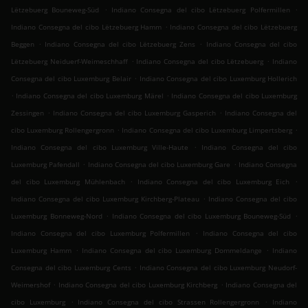
.
.
Lëtzebuerg Bouneweg-Süd
Indiano Consegna del cibo Lëtzebuerg Polfermillen
.
Indiano Consegna del cibo Lëtzebuerg Hamm
Indiano Consegna del cibo Lëtzebuerg
.
.
Beggen
Indiano Consegna del cibo Lëtzebuerg Zens
Indiano Consegna del cibo
.
.
Lëtzebuerg Neiduerf-Weimeschhaff
Indiano Consegna del cibo Lëtzebuerg
Indiano
.
Consegna del cibo Luxemburg Belair
Indiano Consegna del cibo Luxemburg Hollerich
.
.
Indiano Consegna del cibo Luxemburg Märel
Indiano Consegna del cibo Luxemburg
.
.
Zessingen
Indiano Consegna del cibo Luxemburg Gasperich
Indiano Consegna del
.
.
cibo Luxemburg Rollengergronn
Indiano Consegna del cibo Luxemburg Limpertsberg
.
Indiano Consegna del cibo Luxemburg Ville-Haute
Indiano Consegna del cibo
.
.
Luxemburg Pafendall
Indiano Consegna del cibo Luxemburg Gare
Indiano Consegna
.
.
del cibo Luxemburg Mühlenbach
Indiano Consegna del cibo Luxemburg Eich
.
Indiano Consegna del cibo Luxemburg Kirchberg-Plateau
Indiano Consegna del cibo
.
.
Luxemburg Bonneweg-Nord
Indiano Consegna del cibo Luxemburg Bouneweg-Süd
.
Indiano Consegna del cibo Luxemburg Polfermillen
Indiano Consegna del cibo
.
.
Luxemburg Hamm
Indiano Consegna del cibo Luxemburg Dommeldange
Indiano
.
Consegna del cibo Luxemburg Cents
Indiano Consegna del cibo Luxemburg Neudorf-
.
.
Weimershof
Indiano Consegna del cibo Luxemburg Kirchberg
Indiano Consegna del
.
.
cibo Luxemburg
Indiano Consegna del cibo Strassen Rollengergronn
Indiano