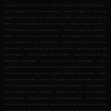
.
.
Consegna del cibo Roeser Bivange
Indiano Consegna del cibo Roeser Fentange
.
Indiano Consegna del cibo Roeser Berchem
Indiano Consegna del cibo Roeser
.
.
Bivingen
Indiano Consegna del cibo Roeser Crauthem
Indiano Consegna del cibo
.
.
.
Roeser
Indiano Consegna del cibo L Bereldange
Indiano Consegna del cibo L
.
Indiano Consegna del cibo Mamer Capellen
Indiano Consegna del cibo Mamer
.
.
.
Holzem
Indiano Consegna del cibo Mamer
Indiano Consegna del cibo Alzingen
.
Indiano Consegna del cibo Kehlen Bridel
Indiano Consegna del cibo Kehlen
.
.
Brameschhaff
Indiano Consegna del cibo Kehlen Holzem
Indiano Consegna del cibo
.
.
Kehlen Nospelt
Indiano Consegna del cibo Kehlen
Indiano Consegna del cibo
.
.
Walferdingen Bereldingen
Indiano Consegna del cibo Walferdingen
Indiano
.
.
Consegna del cibo Steinsel Heisdorf
Indiano Consegna del cibo Steinsel Helmsange
.
.
Indiano Consegna del cibo Steinsel
Indiano Consegna del cibo Itzig
Indiano
.
.
Consegna del cibo Roedgen
Indiano Consegna del cibo Reckange-sur-Mess Roedgen
.
Indiano Consegna del cibo Reckange-sur-Mess Ehlange-sur-Mess
Indiano Consegna
.
del cibo Reckange-sur-Mess Pontpierre
Indiano Consegna del cibo Reckange-sur-
.
.
Mess Wickrange
Indiano Consegna del cibo Reckange-sur-Mess
Indiano Consegna
.
del cibo Recken op der Mess Riedgen
Indiano Consegna del cibo Recken op der Mess
.
.
.
Indiano Consegna del cibo Helmsange
Indiano Consegna del cibo Holzem
Indiano