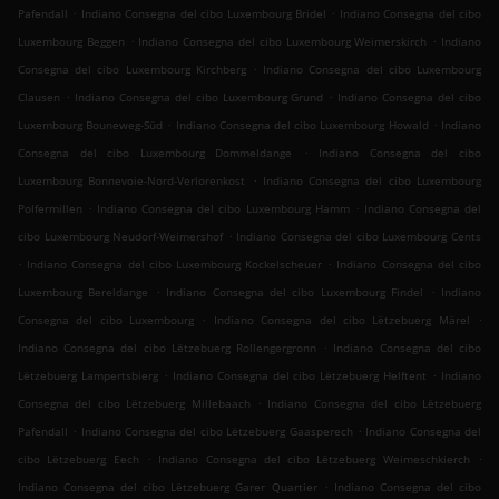
.
.
Pafendall
Indiano Consegna del cibo Luxembourg Bridel
Indiano Consegna del cibo
.
.
Luxembourg Beggen
Indiano Consegna del cibo Luxembourg Weimerskirch
Indiano
.
Consegna del cibo Luxembourg Kirchberg
Indiano Consegna del cibo Luxembourg
.
.
Clausen
Indiano Consegna del cibo Luxembourg Grund
Indiano Consegna del cibo
.
.
Luxembourg Bouneweg-Süd
Indiano Consegna del cibo Luxembourg Howald
Indiano
.
Consegna del cibo Luxembourg Dommeldange
Indiano Consegna del cibo
.
Luxembourg Bonnevoie-Nord-Verlorenkost
Indiano Consegna del cibo Luxembourg
.
.
Polfermillen
Indiano Consegna del cibo Luxembourg Hamm
Indiano Consegna del
.
cibo Luxembourg Neudorf-Weimershof
Indiano Consegna del cibo Luxembourg Cents
.
.
Indiano Consegna del cibo Luxembourg Kockelscheuer
Indiano Consegna del cibo
.
.
Luxembourg Bereldange
Indiano Consegna del cibo Luxembourg Findel
Indiano
.
.
Consegna del cibo Luxembourg
Indiano Consegna del cibo Lëtzebuerg Märel
.
Indiano Consegna del cibo Lëtzebuerg Rollengergronn
Indiano Consegna del cibo
.
.
Lëtzebuerg Lampertsbierg
Indiano Consegna del cibo Lëtzebuerg Helftent
Indiano
.
Consegna del cibo Lëtzebuerg Millebaach
Indiano Consegna del cibo Lëtzebuerg
.
.
Pafendall
Indiano Consegna del cibo Lëtzebuerg Gaasperech
Indiano Consegna del
.
.
cibo Lëtzebuerg Eech
Indiano Consegna del cibo Lëtzebuerg Weimeschkierch
.
Indiano Consegna del cibo Lëtzebuerg Garer Quartier
Indiano Consegna del cibo