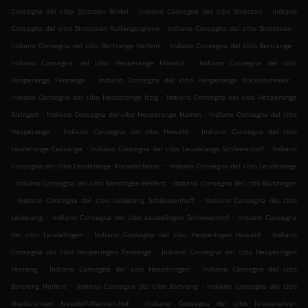
.
.
Consegna del cibo Strassen Bridel
Indiano Consegna del cibo Strassen
Indiano
.
.
Consegna del cibo Stroossen Rollengergronn
Indiano Consegna del cibo Stroossen
.
.
Indiano Consegna del cibo Bertrange Helfent
Indiano Consegna del cibo Bertrange
.
Indiano Consegna del cibo Hesperange Howald
Indiano Consegna del cibo
.
.
Hesperange Fentange
Indiano Consegna del cibo Hesperange Kockelscheuer
.
Indiano Consegna del cibo Hesperange Itzig
Indiano Consegna del cibo Hesperange
.
.
Alzingen
Indiano Consegna del cibo Hesperange Hamm
Indiano Consegna del cibo
.
.
Hesperange
Indiano Consegna del cibo Howald
Indiano Consegna del cibo
.
.
Leudelange Cessange
Indiano Consegna del cibo Leudelange Schlewenhof
Indiano
.
Consegna del cibo Leudelange Kockelscheuer
Indiano Consegna del cibo Leudelange
.
.
Indiano Consegna del cibo Bartringen Helfent
Indiano Consegna del cibo Bartringen
.
.
Indiano Consegna del cibo Leideleng Schléiwenhaff
Indiano Consegna del cibo
.
.
Leideleng
Indiano Consegna del cibo Leudelingen Schlewenhof
Indiano Consegna
.
.
del cibo Leudelingen
Indiano Consegna del cibo Hesperingen Howald
Indiano
.
Consegna del cibo Hesperingen Fentange
Indiano Consegna del cibo Hesperingen
.
.
Fenteng
Indiano Consegna del cibo Hesperingen
Indiano Consegna del cibo
.
.
Bartreng Helfent
Indiano Consegna del cibo Bartreng
Indiano Consegna del cibo
.
Niederanven Neudorf-Weimershof
Indiano Consegna del cibo Niederanven