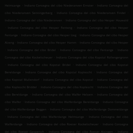
.
.
Helmsange
Indiano Consegna del cibo Niederanven Ernster
Indiano Consegna del
.
.
cibo Niederanven Senningerberg
Indiano Consegna del cibo Niederanven Findel
.
Indiano Consegna del cibo Niederanven
Indiano Consegna del cibo Hesper Houwald
.
.
Indiano Consegna del cibo Hesper Fenteng
Indiano Consegna del cibo Hesper
.
.
Fentange
Indiano Consegna del cibo Hesper Izeg
Indiano Consegna del cibo Hesper
.
.
Alzeng
Indiano Consegna del cibo Hesper Hamm
Indiano Consegna del cibo Hesper
.
.
.
Indiano Consegna del cibo Bridel
Indiano Consegna del cibo Fentange
Indiano
.
Consegna del cibo Kockelscheuer
Indiano Consegna del cibo Kopstal Rollengergronn
.
.
Indiano Consegna del cibo Kopstal Bridel
Indiano Consegna del cibo Kopstal
.
.
Bereldange
Indiano Consegna del cibo Kopstal Koplescht
Indiano Consegna del
.
.
cibo Kopstal Mullendorf
Indiano Consegna del cibo Kopstal
Indiano Consegna del
.
.
cibo Koplescht Briddel
Indiano Consegna del cibo Koplescht
Indiano Consegna del
.
.
cibo Bereldange
Indiano Consegna del cibo Walfer Helsem
Indiano Consegna del
.
.
cibo Walfer
Indiano Consegna del cibo Walferdange Bereldange
Indiano Consegna
.
del cibo Walferdange Beggen
Indiano Consegna del cibo Walferdange Dommeldange
.
.
Indiano Consegna del cibo Walferdange Helmsange
Indiano Consegna del cibo
.
.
Walferdange
Indiano Consegna del cibo Roeser Kockelscheuer
Indiano Consegna
.
.
del cibo Roeser Gasperich
Indiano Consegna del cibo Roeser Alzingen
Indiano