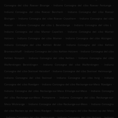
.
.
Consegna del cibo Roeser Bivange
Indiano Consegna del cibo Roeser Fentange
.
Indiano Consegna del cibo Roeser Berchem
Indiano Consegna del cibo Roeser
.
.
Bivingen
Indiano Consegna del cibo Roeser Crauthem
Indiano Consegna del cibo
.
.
.
Roeser
Indiano Consegna del cibo L Bereldange
Indiano Consegna del cibo L
.
Indiano Consegna del cibo Mamer Capellen
Indiano Consegna del cibo Mamer
.
.
.
Holzem
Indiano Consegna del cibo Mamer
Indiano Consegna del cibo Alzingen
.
Indiano Consegna del cibo Kehlen Bridel
Indiano Consegna del cibo Kehlen
.
.
Brameschhaff
Indiano Consegna del cibo Kehlen Holzem
Indiano Consegna del cibo
.
.
Kehlen Nospelt
Indiano Consegna del cibo Kehlen
Indiano Consegna del cibo
.
.
Walferdingen Bereldingen
Indiano Consegna del cibo Walferdingen
Indiano
.
.
Consegna del cibo Steinsel Heisdorf
Indiano Consegna del cibo Steinsel Helmsange
.
.
Indiano Consegna del cibo Steinsel
Indiano Consegna del cibo Itzig
Indiano
.
.
Consegna del cibo Roedgen
Indiano Consegna del cibo Reckange-sur-Mess Roedgen
.
Indiano Consegna del cibo Reckange-sur-Mess Ehlange-sur-Mess
Indiano Consegna
.
del cibo Reckange-sur-Mess Pontpierre
Indiano Consegna del cibo Reckange-sur-
.
.
Mess Wickrange
Indiano Consegna del cibo Reckange-sur-Mess
Indiano Consegna
.
del cibo Recken op der Mess Riedgen
Indiano Consegna del cibo Recken op der Mess
.
.
.
Indiano Consegna del cibo Helmsange
Indiano Consegna del cibo Holzem
Indiano