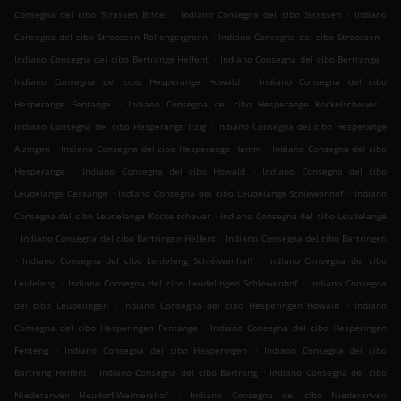
.
.
Consegna del cibo Strassen Bridel
Indiano Consegna del cibo Strassen
Indiano
.
.
Consegna del cibo Stroossen Rollengergronn
Indiano Consegna del cibo Stroossen
.
.
Indiano Consegna del cibo Bertrange Helfent
Indiano Consegna del cibo Bertrange
.
Indiano Consegna del cibo Hesperange Howald
Indiano Consegna del cibo
.
.
Hesperange Fentange
Indiano Consegna del cibo Hesperange Kockelscheuer
.
Indiano Consegna del cibo Hesperange Itzig
Indiano Consegna del cibo Hesperange
.
.
Alzingen
Indiano Consegna del cibo Hesperange Hamm
Indiano Consegna del cibo
.
.
Hesperange
Indiano Consegna del cibo Howald
Indiano Consegna del cibo
.
.
Leudelange Cessange
Indiano Consegna del cibo Leudelange Schlewenhof
Indiano
.
Consegna del cibo Leudelange Kockelscheuer
Indiano Consegna del cibo Leudelange
.
.
Indiano Consegna del cibo Bartringen Helfent
Indiano Consegna del cibo Bartringen
.
.
Indiano Consegna del cibo Leideleng Schléiwenhaff
Indiano Consegna del cibo
.
.
Leideleng
Indiano Consegna del cibo Leudelingen Schlewenhof
Indiano Consegna
.
.
del cibo Leudelingen
Indiano Consegna del cibo Hesperingen Howald
Indiano
.
Consegna del cibo Hesperingen Fentange
Indiano Consegna del cibo Hesperingen
.
.
Fenteng
Indiano Consegna del cibo Hesperingen
Indiano Consegna del cibo
.
.
Bartreng Helfent
Indiano Consegna del cibo Bartreng
Indiano Consegna del cibo
.
Niederanven Neudorf-Weimershof
Indiano Consegna del cibo Niederanven