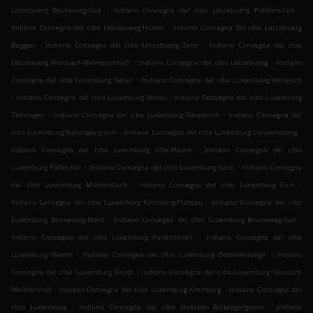
.
.
Lëtzebuerg Bouneweg-Süd
Indiano Consegna del cibo Lëtzebuerg Polfermillen
.
Indiano Consegna del cibo Lëtzebuerg Hamm
Indiano Consegna del cibo Lëtzebuerg
.
.
Beggen
Indiano Consegna del cibo Lëtzebuerg Zens
Indiano Consegna del cibo
.
.
Lëtzebuerg Neiduerf-Weimeschhaff
Indiano Consegna del cibo Lëtzebuerg
Indiano
.
Consegna del cibo Luxemburg Belair
Indiano Consegna del cibo Luxemburg Hollerich
.
.
Indiano Consegna del cibo Luxemburg Märel
Indiano Consegna del cibo Luxemburg
.
.
Zessingen
Indiano Consegna del cibo Luxemburg Gasperich
Indiano Consegna del
.
.
cibo Luxemburg Rollengergronn
Indiano Consegna del cibo Luxemburg Limpertsberg
.
Indiano Consegna del cibo Luxemburg Ville-Haute
Indiano Consegna del cibo
.
.
Luxemburg Pafendall
Indiano Consegna del cibo Luxemburg Gare
Indiano Consegna
.
.
del cibo Luxemburg Mühlenbach
Indiano Consegna del cibo Luxemburg Eich
.
Indiano Consegna del cibo Luxemburg Kirchberg-Plateau
Indiano Consegna del cibo
.
.
Luxemburg Bonneweg-Nord
Indiano Consegna del cibo Luxemburg Bouneweg-Süd
.
Indiano Consegna del cibo Luxemburg Polfermillen
Indiano Consegna del cibo
.
.
Luxemburg Hamm
Indiano Consegna del cibo Luxemburg Dommeldange
Indiano
.
Consegna del cibo Luxemburg Cents
Indiano Consegna del cibo Luxemburg Neudorf-
.
.
Weimershof
Indiano Consegna del cibo Luxemburg Kirchberg
Indiano Consegna del
.
.
cibo Luxemburg
Indiano Consegna del cibo Strassen Rollengergronn
Indiano