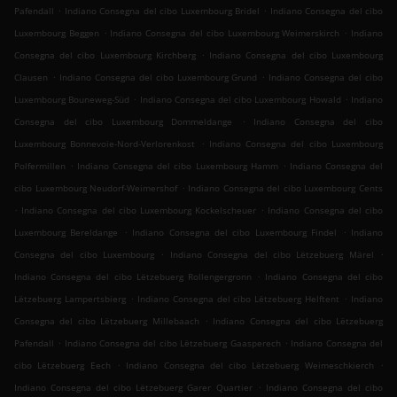
.
.
Pafendall
Indiano Consegna del cibo Luxembourg Bridel
Indiano Consegna del cibo
.
.
Luxembourg Beggen
Indiano Consegna del cibo Luxembourg Weimerskirch
Indiano
.
Consegna del cibo Luxembourg Kirchberg
Indiano Consegna del cibo Luxembourg
.
.
Clausen
Indiano Consegna del cibo Luxembourg Grund
Indiano Consegna del cibo
.
.
Luxembourg Bouneweg-Süd
Indiano Consegna del cibo Luxembourg Howald
Indiano
.
Consegna del cibo Luxembourg Dommeldange
Indiano Consegna del cibo
.
Luxembourg Bonnevoie-Nord-Verlorenkost
Indiano Consegna del cibo Luxembourg
.
.
Polfermillen
Indiano Consegna del cibo Luxembourg Hamm
Indiano Consegna del
.
cibo Luxembourg Neudorf-Weimershof
Indiano Consegna del cibo Luxembourg Cents
.
.
Indiano Consegna del cibo Luxembourg Kockelscheuer
Indiano Consegna del cibo
.
.
Luxembourg Bereldange
Indiano Consegna del cibo Luxembourg Findel
Indiano
.
.
Consegna del cibo Luxembourg
Indiano Consegna del cibo Lëtzebuerg Märel
.
Indiano Consegna del cibo Lëtzebuerg Rollengergronn
Indiano Consegna del cibo
.
.
Lëtzebuerg Lampertsbierg
Indiano Consegna del cibo Lëtzebuerg Helftent
Indiano
.
Consegna del cibo Lëtzebuerg Millebaach
Indiano Consegna del cibo Lëtzebuerg
.
.
Pafendall
Indiano Consegna del cibo Lëtzebuerg Gaasperech
Indiano Consegna del
.
.
cibo Lëtzebuerg Eech
Indiano Consegna del cibo Lëtzebuerg Weimeschkierch
.
Indiano Consegna del cibo Lëtzebuerg Garer Quartier
Indiano Consegna del cibo