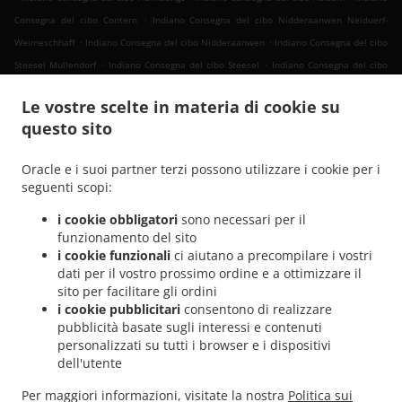
.
Consegna del cibo Contern
Indiano Consegna del cibo Nidderaanwen Neiduerf-
.
.
Weimeschhaff
Indiano Consegna del cibo Nidderaanwen
Indiano Consegna del cibo
.
.
Steesel Mullendorf
Indiano Consegna del cibo Steesel
Indiano Consegna del cibo
.
.
Réiser
Indiano Consegna del cibo Bettembourg Abweiler
Indiano Consegna del cibo
Le vostre scelte in materia di cookie su
.
.
Bettembourg
Indiano Consegna del cibo Mondercange Pontpierre
Indiano
questo sito
.
.
Consegna del cibo Mondercange Bergem
Indiano Consegna del cibo Mondercange
.
.
Indiano Consegna del cibo Bergem
Indiano Consegna del cibo Mullendorf
Indiano
Oracle e i suoi partner terzi possono utilizzare i cookie per i
.
.
Consegna del cibo Heisdorf
Indiano Consegna del cibo Pontpierre
Indiano
seguenti scopi:
.
.
Consegna del cibo Junglinster
Indiano Consegna del cibo Bivange
Indiano Consegna
i cookie obbligatori
sono necessari per il
.
.
del cibo Livange
Indiano Consegna del cibo Weiler zum Tuer
Indiano Consegna del
funzionamento del sito
.
.
cibo Weiler-la-Tour Hassel
Indiano Consegna del cibo Weiler-la-Tour
Indiano
i cookie funzionali
ci aiutano a precompilare i vostri
.
.
Consegna del cibo Monnerich Steinbrücken
Indiano Consegna del cibo Monnerich
dati per il vostro prossimo ordine e a ottimizzare il
.
.
sito per facilitare gli ordini
Indiano Consegna del cibo Ehlange-sur-Mess
Indiano Consegna del cibo Kielen
i cookie pubblicitari
consentono di realizzare
.
.
Indiano Consegna del cibo Findel Hamm
Indiano Consegna del cibo Findel
Indiano
pubblicità basate sugli interessi e contenuti
.
Consegna del cibo Reckingen/Mess Wickringen
Indiano Consegna del cibo
personalizzati su tutti i browser e i dispositivi
.
.
Reckingen/Mess Ehlange-sur-Mess
Indiano Consegna del cibo Reckingen/Mess
dell'utente
.
Indiano Consegna del cibo Sandweiler Findel
Indiano Consegna del cibo Sandweiler
Per maggiori informazioni, visitate la nostra
Politica sui
.
.
.
Hamm
Indiano Consegna del cibo Sandweiler
Indiano Consegna del cibo Dippach