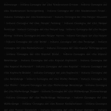
.
.
Helmsange
Indiano Consegna del cibo Niederanven Ernster
Indiano Consegna del
.
.
cibo Niederanven Senningerberg
Indiano Consegna del cibo Niederanven Findel
.
Indiano Consegna del cibo Niederanven
Indiano Consegna del cibo Hesper Houwald
.
.
Indiano Consegna del cibo Hesper Fenteng
Indiano Consegna del cibo Hesper
.
.
Fentange
Indiano Consegna del cibo Hesper Izeg
Indiano Consegna del cibo Hesper
.
.
Alzeng
Indiano Consegna del cibo Hesper Hamm
Indiano Consegna del cibo Hesper
.
.
.
Indiano Consegna del cibo Bridel
Indiano Consegna del cibo Fentange
Indiano
.
Consegna del cibo Kockelscheuer
Indiano Consegna del cibo Kopstal Rollengergronn
.
.
Indiano Consegna del cibo Kopstal Bridel
Indiano Consegna del cibo Kopstal
.
.
Bereldange
Indiano Consegna del cibo Kopstal Koplescht
Indiano Consegna del
.
.
cibo Kopstal Mullendorf
Indiano Consegna del cibo Kopstal
Indiano Consegna del
.
.
cibo Koplescht Briddel
Indiano Consegna del cibo Koplescht
Indiano Consegna del
.
.
cibo Bereldange
Indiano Consegna del cibo Walfer Helsem
Indiano Consegna del
.
.
cibo Walfer
Indiano Consegna del cibo Walferdange Bereldange
Indiano Consegna
.
del cibo Walferdange Beggen
Indiano Consegna del cibo Walferdange Dommeldange
.
.
Indiano Consegna del cibo Walferdange Helmsange
Indiano Consegna del cibo
.
.
Walferdange
Indiano Consegna del cibo Roeser Kockelscheuer
Indiano Consegna
.
.
del cibo Roeser Gasperich
Indiano Consegna del cibo Roeser Alzingen
Indiano