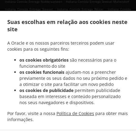
.
.
Indiana Comida Entrega Nidderaanwen
Indiana Comida Entrega Steesel Mullendorf
.
.
Indiana Comida Entrega Steesel
Indiana Comida Entrega Réiser
Indiana Comida
.
.
Entrega Bettembourg Abweiler
Indiana Comida Entrega Bettembourg
Indiana
Suas escolhas em relação aos cookies neste
.
Comida Entrega Mondercange Pontpierre
Indiana Comida Entrega Mondercange
site
.
.
.
Bergem
Indiana Comida Entrega Mondercange
Indiana Comida Entrega Bergem
.
.
Indiana Comida Entrega Mullendorf
Indiana Comida Entrega Heisdorf
Indiana
A Oracle e os nossos parceiros terceiros podem usar
.
.
Comida Entrega Pontpierre
Indiana Comida Entrega Junglinster
Indiana Comida
cookies para os seguintes fins:
.
.
Entrega Bivange
Indiana Comida Entrega Livange
Indiana Comida Entrega Weiler
os cookies obrigatórios
são necessários para o
.
.
zum Tuer
Indiana Comida Entrega Weiler-la-Tour Hassel
Indiana Comida Entrega
funcionamento do site
.
.
Weiler-la-Tour
Indiana Comida Entrega Monnerich Steinbrücken
Indiana Comida
os cookies funcionais
ajudam-nos a preencher
.
.
previamente os seus dados no seu próximo pedido e
Entrega Monnerich
Indiana Comida Entrega Ehlange-sur-Mess
Indiana Comida
a otimizar o site para facilitar um novo pedido
.
.
Entrega Kielen
Indiana Comida Entrega Findel Hamm
Indiana Comida Entrega
os cookies de publicidade
permitem publicidade
.
.
Findel
Indiana Comida Entrega Reckingen/Mess Wickringen
Indiana Comida Entrega
baseada em interesses e conteúdo personalizado
.
.
Reckingen/Mess Ehlange-sur-Mess
Indiana Comida Entrega Reckingen/Mess
nos seus navegadores e dispositivos.
.
Indiana Comida Entrega Sandweiler Findel
Indiana Comida Entrega Sandweiler
Por favor, visite a nossa
Política de Cookies
para obter mais
.
.
.
Hamm
Indiana Comida Entrega Sandweiler
Indiana Comida Entrega Dippach
informações.
.
.
Indiana Comida Entrega Weiler zum Turm
Vegan Comida Entrega
Takeaway &
Entregas