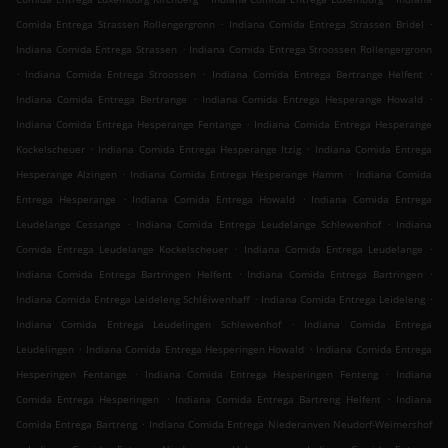
.
.
Comida Entrega Strassen Rollengergronn
Indiana Comida Entrega Strassen Bridel
.
Indiana Comida Entrega Strassen
Indiana Comida Entrega Stroossen Rollengergronn
.
.
.
Indiana Comida Entrega Stroossen
Indiana Comida Entrega Bertrange Helfent
.
.
Indiana Comida Entrega Bertrange
Indiana Comida Entrega Hesperange Howald
.
Indiana Comida Entrega Hesperange Fentange
Indiana Comida Entrega Hesperange
.
.
Kockelscheuer
Indiana Comida Entrega Hesperange Itzig
Indiana Comida Entrega
.
.
Hesperange Alzingen
Indiana Comida Entrega Hesperange Hamm
Indiana Comida
.
.
Entrega Hesperange
Indiana Comida Entrega Howald
Indiana Comida Entrega
.
.
Leudelange Cessange
Indiana Comida Entrega Leudelange Schlewenhof
Indiana
.
.
Comida Entrega Leudelange Kockelscheuer
Indiana Comida Entrega Leudelange
.
.
Indiana Comida Entrega Bartringen Helfent
Indiana Comida Entrega Bartringen
.
.
Indiana Comida Entrega Leideleng Schléiwenhaff
Indiana Comida Entrega Leideleng
.
Indiana Comida Entrega Leudelingen Schlewenhof
Indiana Comida Entrega
.
.
Leudelingen
Indiana Comida Entrega Hesperingen Howald
Indiana Comida Entrega
.
.
Hesperingen Fentange
Indiana Comida Entrega Hesperingen Fenteng
Indiana
.
.
Comida Entrega Hesperingen
Indiana Comida Entrega Bartreng Helfent
Indiana
.
Comida Entrega Bartreng
Indiana Comida Entrega Niederanven Neudorf-Weimershof
.
.