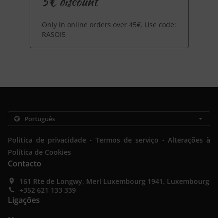
5€ discount
Only in online orders over 45€. Use code:
RASOI5
.
.
Politica de privacidade
Termos de serviço
Alterações à
Política de Cookies
Contacto
161 Rte de Longwy, Merl Luxembourg 1941, Luxembourg
+352 621 133 339
Ligações