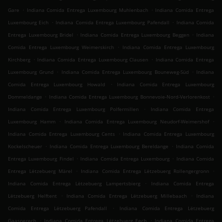
.
.
Gare
Indiana Comida Entrega Luxembourg Muhlenbach
Indiana Comida Entrega
.
.
Luxembourg Eich
Indiana Comida Entrega Luxembourg Pafendall
Indiana Comida
.
.
Entrega Luxembourg Bridel
Indiana Comida Entrega Luxembourg Beggen
Indiana
.
Comida Entrega Luxembourg Weimerskirch
Indiana Comida Entrega Luxembourg
.
.
Kirchberg
Indiana Comida Entrega Luxembourg Clausen
Indiana Comida Entrega
.
.
Luxembourg Grund
Indiana Comida Entrega Luxembourg Bouneweg-Süd
Indiana
.
Comida Entrega Luxembourg Howald
Indiana Comida Entrega Luxembourg
.
.
Dommeldange
Indiana Comida Entrega Luxembourg Bonnevoie-Nord-Verlorenkost
.
Indiana Comida Entrega Luxembourg Polfermillen
Indiana Comida Entrega
.
.
Luxembourg Hamm
Indiana Comida Entrega Luxembourg Neudorf-Weimershof
.
Indiana Comida Entrega Luxembourg Cents
Indiana Comida Entrega Luxembourg
.
.
Kockelscheuer
Indiana Comida Entrega Luxembourg Bereldange
Indiana Comida
.
.
Entrega Luxembourg Findel
Indiana Comida Entrega Luxembourg
Indiana Comida
.
.
Entrega Lëtzebuerg Märel
Indiana Comida Entrega Lëtzebuerg Rollengergronn
.
Indiana Comida Entrega Lëtzebuerg Lampertsbierg
Indiana Comida Entrega
.
.
Lëtzebuerg Helftent
Indiana Comida Entrega Lëtzebuerg Millebaach
Indiana
.
Comida Entrega Lëtzebuerg Pafendall
Indiana Comida Entrega Lëtzebuerg
.
.
Gaasperech
Indiana Comida Entrega Lëtzebuerg Eech
Indiana Comida Entrega