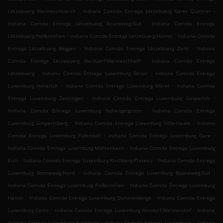
.
.
Lëtzebuerg Weimeschkierch
Indiana Comida Entrega Lëtzebuerg Garer Quartier
.
Indiana Comida Entrega Lëtzebuerg Bouneweg-Süd
Indiana Comida Entrega
.
.
Lëtzebuerg Polfermillen
Indiana Comida Entrega Lëtzebuerg Hamm
Indiana Comida
.
.
Entrega Lëtzebuerg Beggen
Indiana Comida Entrega Lëtzebuerg Zens
Indiana
.
Comida Entrega Lëtzebuerg Neiduerf-Weimeschhaff
Indiana Comida Entrega
.
.
Lëtzebuerg
Indiana Comida Entrega Luxemburg Belair
Indiana Comida Entrega
.
.
Luxemburg Hollerich
Indiana Comida Entrega Luxemburg Märel
Indiana Comida
.
.
Entrega Luxemburg Zessingen
Indiana Comida Entrega Luxemburg Gasperich
.
Indiana Comida Entrega Luxemburg Rollengergronn
Indiana Comida Entrega
.
.
Luxemburg Limpertsberg
Indiana Comida Entrega Luxemburg Ville-Haute
Indiana
.
.
Comida Entrega Luxemburg Pafendall
Indiana Comida Entrega Luxemburg Gare
.
Indiana Comida Entrega Luxemburg Mühlenbach
Indiana Comida Entrega Luxemburg
.
.
Eich
Indiana Comida Entrega Luxemburg Kirchberg-Plateau
Indiana Comida Entrega
.
.
Luxemburg Bonneweg-Nord
Indiana Comida Entrega Luxemburg Bouneweg-Süd
.
Indiana Comida Entrega Luxemburg Polfermillen
Indiana Comida Entrega Luxemburg
.
.
Hamm
Indiana Comida Entrega Luxemburg Dommeldange
Indiana Comida Entrega
.
.
Luxemburg Cents
Indiana Comida Entrega Luxemburg Neudorf-Weimershof
Indiana
.
.
Comida Entrega Luxemburg Kirchberg
Indiana Comida Entrega Luxemburg
Indiana