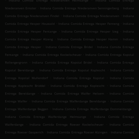
Indiana Comida Entrega Niederanven Helmsange
Indiana Comida Entrega
.
.
Niederanven Ernster
Indiana Comida Entrega Niederanven Senningerberg
Indiana
.
.
Comida Entrega Niederanven Findel
Indiana Comida Entrega Niederanven
Indiana
.
.
Comida Entrega Hesper Houwald
Indiana Comida Entrega Hesper Fenteng
Indiana
.
.
Comida Entrega Hesper Fentange
Indiana Comida Entrega Hesper Izeg
Indiana
.
.
Comida Entrega Hesper Alzeng
Indiana Comida Entrega Hesper Hamm
Indiana
.
.
Comida Entrega Hesper
Indiana Comida Entrega Bridel
Indiana Comida Entrega
.
.
Fentange
Indiana Comida Entrega Kockelscheuer
Indiana Comida Entrega Kopstal
.
.
Rollengergronn
Indiana Comida Entrega Kopstal Bridel
Indiana Comida Entrega
.
.
Kopstal Bereldange
Indiana Comida Entrega Kopstal Koplescht
Indiana Comida
.
.
Entrega Kopstal Mullendorf
Indiana Comida Entrega Kopstal
Indiana Comida
.
.
Entrega Koplescht Briddel
Indiana Comida Entrega Koplescht
Indiana Comida
.
.
Entrega Bereldange
Indiana Comida Entrega Walfer Helsem
Indiana Comida
.
.
Entrega Walfer
Indiana Comida Entrega Walferdange Bereldange
Indiana Comida
.
.
Entrega Walferdange Beggen
Indiana Comida Entrega Walferdange Dommeldange
.
Indiana Comida Entrega Walferdange Helmsange
Indiana Comida Entrega
.
.
Walferdange
Indiana Comida Entrega Roeser Kockelscheuer
Indiana Comida
.
.
Entrega Roeser Gasperich
Indiana Comida Entrega Roeser Alzingen
Indiana Comida