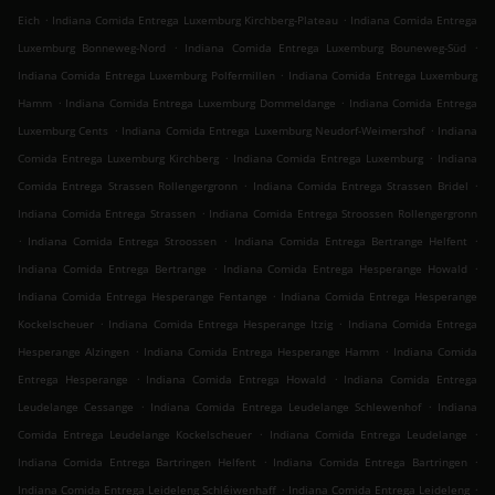
.
.
Eich
Indiana Comida Entrega Luxemburg Kirchberg-Plateau
Indiana Comida Entrega
.
.
Luxemburg Bonneweg-Nord
Indiana Comida Entrega Luxemburg Bouneweg-Süd
.
Indiana Comida Entrega Luxemburg Polfermillen
Indiana Comida Entrega Luxemburg
.
.
Hamm
Indiana Comida Entrega Luxemburg Dommeldange
Indiana Comida Entrega
.
.
Luxemburg Cents
Indiana Comida Entrega Luxemburg Neudorf-Weimershof
Indiana
.
.
Comida Entrega Luxemburg Kirchberg
Indiana Comida Entrega Luxemburg
Indiana
.
.
Comida Entrega Strassen Rollengergronn
Indiana Comida Entrega Strassen Bridel
.
Indiana Comida Entrega Strassen
Indiana Comida Entrega Stroossen Rollengergronn
.
.
.
Indiana Comida Entrega Stroossen
Indiana Comida Entrega Bertrange Helfent
.
.
Indiana Comida Entrega Bertrange
Indiana Comida Entrega Hesperange Howald
.
Indiana Comida Entrega Hesperange Fentange
Indiana Comida Entrega Hesperange
.
.
Kockelscheuer
Indiana Comida Entrega Hesperange Itzig
Indiana Comida Entrega
.
.
Hesperange Alzingen
Indiana Comida Entrega Hesperange Hamm
Indiana Comida
.
.
Entrega Hesperange
Indiana Comida Entrega Howald
Indiana Comida Entrega
.
.
Leudelange Cessange
Indiana Comida Entrega Leudelange Schlewenhof
Indiana
.
.
Comida Entrega Leudelange Kockelscheuer
Indiana Comida Entrega Leudelange
.
.
Indiana Comida Entrega Bartringen Helfent
Indiana Comida Entrega Bartringen
.
.
Indiana Comida Entrega Leideleng Schléiwenhaff
Indiana Comida Entrega Leideleng