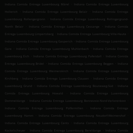
.
Indiana Comida Entrega Luxembourg Märel
Indiana Comida Entrega Luxembourg
.
.
Hollerich
Indiana Comida Entrega Luxembourg Belair
Indiana Comida Entrega
.
Luxembourg Rollengergronn
Indiana Comida Entrega Luxembourg Rollingergrund-
.
.
North Belair
Indiana Comida Entrega Luxembourg Cessange
Indiana Comida
.
.
Entrega Luxembourg Limpertsberg
Indiana Comida Entrega Luxembourg Ville-Haute
.
Indiana Comida Entrega Luxembourg Gasperich
Indiana Comida Entrega Luxembourg
.
.
Gare
Indiana Comida Entrega Luxembourg Muhlenbach
Indiana Comida Entrega
.
.
Luxembourg Eich
Indiana Comida Entrega Luxembourg Pafendall
Indiana Comida
.
.
Entrega Luxembourg Bridel
Indiana Comida Entrega Luxembourg Beggen
Indiana
.
Comida Entrega Luxembourg Weimerskirch
Indiana Comida Entrega Luxembourg
.
.
Kirchberg
Indiana Comida Entrega Luxembourg Clausen
Indiana Comida Entrega
.
.
Luxembourg Grund
Indiana Comida Entrega Luxembourg Bouneweg-Süd
Indiana
.
Comida Entrega Luxembourg Howald
Indiana Comida Entrega Luxembourg
.
.
Dommeldange
Indiana Comida Entrega Luxembourg Bonnevoie-Nord-Verlorenkost
.
Indiana Comida Entrega Luxembourg Polfermillen
Indiana Comida Entrega
.
.
Luxembourg Hamm
Indiana Comida Entrega Luxembourg Neudorf-Weimershof
.
Indiana Comida Entrega Luxembourg Cents
Indiana Comida Entrega Luxembourg
.
.
Kockelscheuer
Indiana Comida Entrega Luxembourg Bereldange
Indiana Comida