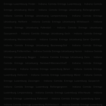
.
.
Entrega Luxembourg Findel
Indiana Comida Entrega Luxembourg
Indiana Comida
.
.
Entrega Lëtzebuerg Märel
Indiana Comida Entrega Lëtzebuerg Rollengergronn
.
Indiana Comida Entrega Lëtzebuerg Lampertsbierg
Indiana Comida Entrega
.
.
Lëtzebuerg Helftent
Indiana Comida Entrega Lëtzebuerg Millebaach
Indiana
.
Comida Entrega Lëtzebuerg Pafendall
Indiana Comida Entrega Lëtzebuerg
.
.
Gaasperech
Indiana Comida Entrega Lëtzebuerg Eech
Indiana Comida Entrega
.
.
Lëtzebuerg Weimeschkierch
Indiana Comida Entrega Lëtzebuerg Garer Quartier
.
Indiana Comida Entrega Lëtzebuerg Bouneweg-Süd
Indiana Comida Entrega
.
.
Lëtzebuerg Polfermillen
Indiana Comida Entrega Lëtzebuerg Hamm
Indiana Comida
.
.
Entrega Lëtzebuerg Beggen
Indiana Comida Entrega Lëtzebuerg Zens
Indiana
.
Comida Entrega Lëtzebuerg Neiduerf-Weimeschhaff
Indiana Comida Entrega
.
.
Lëtzebuerg
Indiana Comida Entrega Luxemburg Belair
Indiana Comida Entrega
.
.
Luxemburg Hollerich
Indiana Comida Entrega Luxemburg Märel
Indiana Comida
.
.
Entrega Luxemburg Zessingen
Indiana Comida Entrega Luxemburg Gasperich
.
Indiana Comida Entrega Luxemburg Rollengergronn
Indiana Comida Entrega
.
.
Luxemburg Limpertsberg
Indiana Comida Entrega Luxemburg Ville-Haute
Indiana
.
.
Comida Entrega Luxemburg Pafendall
Indiana Comida Entrega Luxemburg Gare
.
Indiana Comida Entrega Luxemburg Mühlenbach
Indiana Comida Entrega Luxemburg