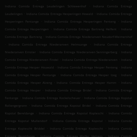
.
Indiana Comida Entrega Leudelingen Schlewenhof
Indiana Comida Entrega
.
.
Leudelingen
Indiana Comida Entrega Hesperingen Howald
Indiana Comida Entrega
.
.
Hesperingen Fentange
Indiana Comida Entrega Hesperingen Fenteng
Indiana
.
.
Comida Entrega Hesperingen
Indiana Comida Entrega Bartreng Helfent
Indiana
.
Comida Entrega Bartreng
Indiana Comida Entrega Niederanven Neudorf-Weimershof
.
.
Indiana Comida Entrega Niederanven Helmsange
Indiana Comida Entrega
.
.
Niederanven Ernster
Indiana Comida Entrega Niederanven Senningerberg
Indiana
.
.
Comida Entrega Niederanven Findel
Indiana Comida Entrega Niederanven
Indiana
.
.
Comida Entrega Hesper Houwald
Indiana Comida Entrega Hesper Fenteng
Indiana
.
.
Comida Entrega Hesper Fentange
Indiana Comida Entrega Hesper Izeg
Indiana
.
.
Comida Entrega Hesper Alzeng
Indiana Comida Entrega Hesper Hamm
Indiana
.
.
Comida Entrega Hesper
Indiana Comida Entrega Bridel
Indiana Comida Entrega
.
.
Fentange
Indiana Comida Entrega Kockelscheuer
Indiana Comida Entrega Kopstal
.
.
Rollengergronn
Indiana Comida Entrega Kopstal Bridel
Indiana Comida Entrega
.
.
Kopstal Bereldange
Indiana Comida Entrega Kopstal Koplescht
Indiana Comida
.
.
Entrega Kopstal Mullendorf
Indiana Comida Entrega Kopstal
Indiana Comida
.
.
Entrega Koplescht Briddel
Indiana Comida Entrega Koplescht
Indiana Comida
.
.
Entrega Bereldange
Indiana Comida Entrega Walfer Helsem
Indiana Comida