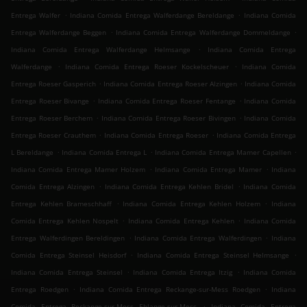
.
.
Entrega Walfer
Indiana Comida Entrega Walferdange Bereldange
Indiana Comida
.
.
Entrega Walferdange Beggen
Indiana Comida Entrega Walferdange Dommeldange
.
Indiana Comida Entrega Walferdange Helmsange
Indiana Comida Entrega
.
.
Walferdange
Indiana Comida Entrega Roeser Kockelscheuer
Indiana Comida
.
.
Entrega Roeser Gasperich
Indiana Comida Entrega Roeser Alzingen
Indiana Comida
.
.
Entrega Roeser Bivange
Indiana Comida Entrega Roeser Fentange
Indiana Comida
.
.
Entrega Roeser Berchem
Indiana Comida Entrega Roeser Bivingen
Indiana Comida
.
.
Entrega Roeser Crauthem
Indiana Comida Entrega Roeser
Indiana Comida Entrega
.
.
.
L Bereldange
Indiana Comida Entrega L
Indiana Comida Entrega Mamer Capellen
.
.
Indiana Comida Entrega Mamer Holzem
Indiana Comida Entrega Mamer
Indiana
.
.
Comida Entrega Alzingen
Indiana Comida Entrega Kehlen Bridel
Indiana Comida
.
.
Entrega Kehlen Brameschhaff
Indiana Comida Entrega Kehlen Holzem
Indiana
.
.
Comida Entrega Kehlen Nospelt
Indiana Comida Entrega Kehlen
Indiana Comida
.
.
Entrega Walferdingen Bereldingen
Indiana Comida Entrega Walferdingen
Indiana
.
.
Comida Entrega Steinsel Heisdorf
Indiana Comida Entrega Steinsel Helmsange
.
.
Indiana Comida Entrega Steinsel
Indiana Comida Entrega Itzig
Indiana Comida
.
.
Entrega Roedgen
Indiana Comida Entrega Reckange-sur-Mess Roedgen
Indiana
.
Comida Entrega Reckange-sur-Mess Ehlange-sur-Mess
Indiana Comida Entrega