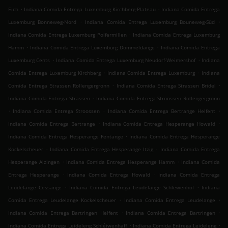
.
.
Eich
Indiana Comida Entrega Luxemburg Kirchberg-Plateau
Indiana Comida Entrega
.
.
Luxemburg Bonneweg-Nord
Indiana Comida Entrega Luxemburg Bouneweg-Süd
.
Indiana Comida Entrega Luxemburg Polfermillen
Indiana Comida Entrega Luxemburg
.
.
Hamm
Indiana Comida Entrega Luxemburg Dommeldange
Indiana Comida Entrega
.
.
Luxemburg Cents
Indiana Comida Entrega Luxemburg Neudorf-Weimershof
Indiana
.
.
Comida Entrega Luxemburg Kirchberg
Indiana Comida Entrega Luxemburg
Indiana
.
.
Comida Entrega Strassen Rollengergronn
Indiana Comida Entrega Strassen Bridel
.
Indiana Comida Entrega Strassen
Indiana Comida Entrega Stroossen Rollengergronn
.
.
.
Indiana Comida Entrega Stroossen
Indiana Comida Entrega Bertrange Helfent
.
.
Indiana Comida Entrega Bertrange
Indiana Comida Entrega Hesperange Howald
.
Indiana Comida Entrega Hesperange Fentange
Indiana Comida Entrega Hesperange
.
.
Kockelscheuer
Indiana Comida Entrega Hesperange Itzig
Indiana Comida Entrega
.
.
Hesperange Alzingen
Indiana Comida Entrega Hesperange Hamm
Indiana Comida
.
.
Entrega Hesperange
Indiana Comida Entrega Howald
Indiana Comida Entrega
.
.
Leudelange Cessange
Indiana Comida Entrega Leudelange Schlewenhof
Indiana
.
.
Comida Entrega Leudelange Kockelscheuer
Indiana Comida Entrega Leudelange
.
.
Indiana Comida Entrega Bartringen Helfent
Indiana Comida Entrega Bartringen
.
.
Indiana Comida Entrega Leideleng Schléiwenhaff
Indiana Comida Entrega Leideleng