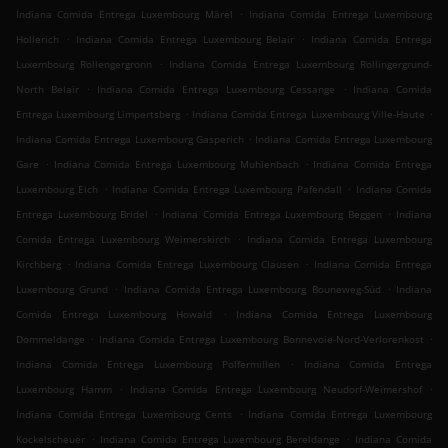
.
Indiana Comida Entrega Luxembourg Märel
Indiana Comida Entrega Luxembourg
.
.
Hollerich
Indiana Comida Entrega Luxembourg Belair
Indiana Comida Entrega
.
Luxembourg Rollengergronn
Indiana Comida Entrega Luxembourg Rollingergrund-
.
.
North Belair
Indiana Comida Entrega Luxembourg Cessange
Indiana Comida
.
.
Entrega Luxembourg Limpertsberg
Indiana Comida Entrega Luxembourg Ville-Haute
.
Indiana Comida Entrega Luxembourg Gasperich
Indiana Comida Entrega Luxembourg
.
.
Gare
Indiana Comida Entrega Luxembourg Muhlenbach
Indiana Comida Entrega
.
.
Luxembourg Eich
Indiana Comida Entrega Luxembourg Pafendall
Indiana Comida
.
.
Entrega Luxembourg Bridel
Indiana Comida Entrega Luxembourg Beggen
Indiana
.
Comida Entrega Luxembourg Weimerskirch
Indiana Comida Entrega Luxembourg
.
.
Kirchberg
Indiana Comida Entrega Luxembourg Clausen
Indiana Comida Entrega
.
.
Luxembourg Grund
Indiana Comida Entrega Luxembourg Bouneweg-Süd
Indiana
.
Comida Entrega Luxembourg Howald
Indiana Comida Entrega Luxembourg
.
.
Dommeldange
Indiana Comida Entrega Luxembourg Bonnevoie-Nord-Verlorenkost
.
Indiana Comida Entrega Luxembourg Polfermillen
Indiana Comida Entrega
.
.
Luxembourg Hamm
Indiana Comida Entrega Luxembourg Neudorf-Weimershof
.
Indiana Comida Entrega Luxembourg Cents
Indiana Comida Entrega Luxembourg
.
.
Kockelscheuer
Indiana Comida Entrega Luxembourg Bereldange
Indiana Comida