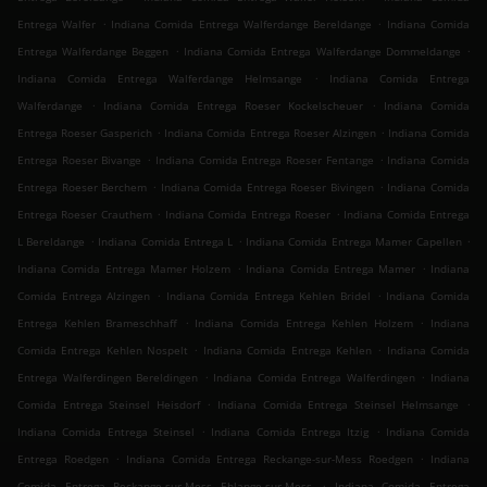
.
.
Entrega Walfer
Indiana Comida Entrega Walferdange Bereldange
Indiana Comida
.
.
Entrega Walferdange Beggen
Indiana Comida Entrega Walferdange Dommeldange
.
Indiana Comida Entrega Walferdange Helmsange
Indiana Comida Entrega
.
.
Walferdange
Indiana Comida Entrega Roeser Kockelscheuer
Indiana Comida
.
.
Entrega Roeser Gasperich
Indiana Comida Entrega Roeser Alzingen
Indiana Comida
.
.
Entrega Roeser Bivange
Indiana Comida Entrega Roeser Fentange
Indiana Comida
.
.
Entrega Roeser Berchem
Indiana Comida Entrega Roeser Bivingen
Indiana Comida
.
.
Entrega Roeser Crauthem
Indiana Comida Entrega Roeser
Indiana Comida Entrega
.
.
.
L Bereldange
Indiana Comida Entrega L
Indiana Comida Entrega Mamer Capellen
.
.
Indiana Comida Entrega Mamer Holzem
Indiana Comida Entrega Mamer
Indiana
.
.
Comida Entrega Alzingen
Indiana Comida Entrega Kehlen Bridel
Indiana Comida
.
.
Entrega Kehlen Brameschhaff
Indiana Comida Entrega Kehlen Holzem
Indiana
.
.
Comida Entrega Kehlen Nospelt
Indiana Comida Entrega Kehlen
Indiana Comida
.
.
Entrega Walferdingen Bereldingen
Indiana Comida Entrega Walferdingen
Indiana
.
.
Comida Entrega Steinsel Heisdorf
Indiana Comida Entrega Steinsel Helmsange
.
.
Indiana Comida Entrega Steinsel
Indiana Comida Entrega Itzig
Indiana Comida
.
.
Entrega Roedgen
Indiana Comida Entrega Reckange-sur-Mess Roedgen
Indiana
.
Comida Entrega Reckange-sur-Mess Ehlange-sur-Mess
Indiana Comida Entrega