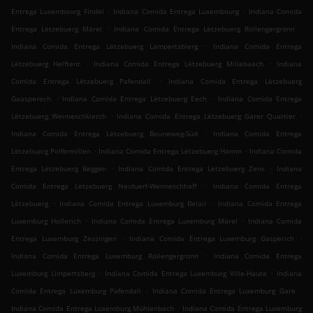
.
.
Entrega Luxembourg Findel
Indiana Comida Entrega Luxembourg
Indiana Comida
.
.
Entrega Lëtzebuerg Märel
Indiana Comida Entrega Lëtzebuerg Rollengergronn
.
Indiana Comida Entrega Lëtzebuerg Lampertsbierg
Indiana Comida Entrega
.
.
Lëtzebuerg Helftent
Indiana Comida Entrega Lëtzebuerg Millebaach
Indiana
.
Comida Entrega Lëtzebuerg Pafendall
Indiana Comida Entrega Lëtzebuerg
.
.
Gaasperech
Indiana Comida Entrega Lëtzebuerg Eech
Indiana Comida Entrega
.
.
Lëtzebuerg Weimeschkierch
Indiana Comida Entrega Lëtzebuerg Garer Quartier
.
Indiana Comida Entrega Lëtzebuerg Bouneweg-Süd
Indiana Comida Entrega
.
.
Lëtzebuerg Polfermillen
Indiana Comida Entrega Lëtzebuerg Hamm
Indiana Comida
.
.
Entrega Lëtzebuerg Beggen
Indiana Comida Entrega Lëtzebuerg Zens
Indiana
.
Comida Entrega Lëtzebuerg Neiduerf-Weimeschhaff
Indiana Comida Entrega
.
.
Lëtzebuerg
Indiana Comida Entrega Luxemburg Belair
Indiana Comida Entrega
.
.
Luxemburg Hollerich
Indiana Comida Entrega Luxemburg Märel
Indiana Comida
.
.
Entrega Luxemburg Zessingen
Indiana Comida Entrega Luxemburg Gasperich
.
Indiana Comida Entrega Luxemburg Rollengergronn
Indiana Comida Entrega
.
.
Luxemburg Limpertsberg
Indiana Comida Entrega Luxemburg Ville-Haute
Indiana
.
.
Comida Entrega Luxemburg Pafendall
Indiana Comida Entrega Luxemburg Gare
.
Indiana Comida Entrega Luxemburg Mühlenbach
Indiana Comida Entrega Luxemburg