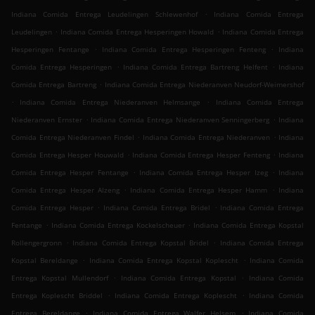
.
Indiana Comida Entrega Leudelingen Schlewenhof
Indiana Comida Entrega
.
.
Leudelingen
Indiana Comida Entrega Hesperingen Howald
Indiana Comida Entrega
.
.
Hesperingen Fentange
Indiana Comida Entrega Hesperingen Fenteng
Indiana
.
.
Comida Entrega Hesperingen
Indiana Comida Entrega Bartreng Helfent
Indiana
.
Comida Entrega Bartreng
Indiana Comida Entrega Niederanven Neudorf-Weimershof
.
.
Indiana Comida Entrega Niederanven Helmsange
Indiana Comida Entrega
.
.
Niederanven Ernster
Indiana Comida Entrega Niederanven Senningerberg
Indiana
.
.
Comida Entrega Niederanven Findel
Indiana Comida Entrega Niederanven
Indiana
.
.
Comida Entrega Hesper Houwald
Indiana Comida Entrega Hesper Fenteng
Indiana
.
.
Comida Entrega Hesper Fentange
Indiana Comida Entrega Hesper Izeg
Indiana
.
.
Comida Entrega Hesper Alzeng
Indiana Comida Entrega Hesper Hamm
Indiana
.
.
Comida Entrega Hesper
Indiana Comida Entrega Bridel
Indiana Comida Entrega
.
.
Fentange
Indiana Comida Entrega Kockelscheuer
Indiana Comida Entrega Kopstal
.
.
Rollengergronn
Indiana Comida Entrega Kopstal Bridel
Indiana Comida Entrega
.
.
Kopstal Bereldange
Indiana Comida Entrega Kopstal Koplescht
Indiana Comida
.
.
Entrega Kopstal Mullendorf
Indiana Comida Entrega Kopstal
Indiana Comida
.
.
Entrega Koplescht Briddel
Indiana Comida Entrega Koplescht
Indiana Comida
.
.
Entrega Bereldange
Indiana Comida Entrega Walfer Helsem
Indiana Comida