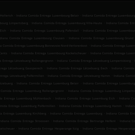
.
.
Hollerich
Indiana Comida Entrega Luxembourg Belair
Indiana Comida Entrega Luxembourg
.
.
bourg Limpertsberg
Indiana Comida Entrega Luxembourg Ville-Haute
Indiana Comida Ent
.
.
Eich
Indiana Comida Entrega Luxembourg Pafendall
Indiana Comida Entrega Luxembour
.
ndiana Comida Entrega Luxembourg Clausen
Indiana Comida Entrega Luxembourg Grund
.
na Comida Entrega Luxembourg Bonnevoie-Nord-Verlorenkost
Indiana Comida Entrega Luxem
.
.
Cents
Indiana Comida Entrega Luxembourg Kockelscheuer
Indiana Comida Entrega Luxe
.
.
a Entrega Lëtzebuerg Rollengergronn
Indiana Comida Entrega Lëtzebuerg Lampertsbierg
.
.
trega Lëtzebuerg Gaasperech
Indiana Comida Entrega Lëtzebuerg Eech
Indiana Comida
.
.
trega Lëtzebuerg Polfermillen
Indiana Comida Entrega Lëtzebuerg Hamm
Indiana Comid
.
.
tzebuerg
Indiana Comida Entrega Luxemburg Belair
Indiana Comida Entrega Luxemburg
.
 Comida Entrega Luxemburg Rollengergronn
Indiana Comida Entrega Luxemburg Limperts
.
.
da Entrega Luxemburg Mühlenbach
Indiana Comida Entrega Luxemburg Eich
Indiana Co
.
.
omida Entrega Luxemburg Polfermillen
Indiana Comida Entrega Luxemburg Hamm
India
.
.
a Entrega Luxemburg Kirchberg
Indiana Comida Entrega Luxemburg
Indiana Comida Ent
.
.
Indiana Comida Entrega Stroossen
Indiana Comida Entrega Bertrange Helfent
Indiana C
.
.
kelscheuer
Indiana Comida Entrega Hesperange Itzig
Indiana Comida Entrega Hesperange