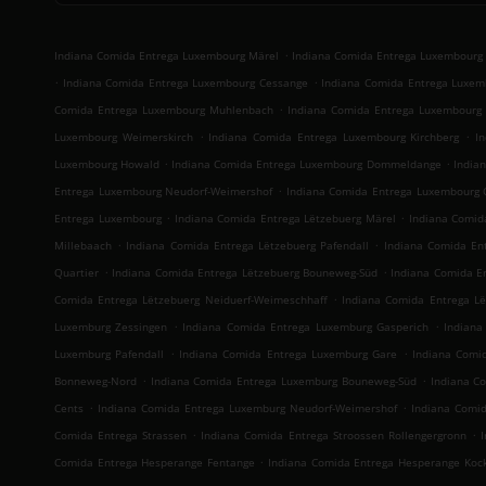
.
Indiana Comida Entrega Luxembourg Märel
Indiana Comida Entrega Luxembourg 
.
.
Indiana Comida Entrega Luxembourg Cessange
Indiana Comida Entrega Luxem
.
Comida Entrega Luxembourg Muhlenbach
Indiana Comida Entrega Luxembourg 
.
.
Luxembourg Weimerskirch
Indiana Comida Entrega Luxembourg Kirchberg
I
.
.
Luxembourg Howald
Indiana Comida Entrega Luxembourg Dommeldange
India
.
Entrega Luxembourg Neudorf-Weimershof
Indiana Comida Entrega Luxembourg 
.
.
Entrega Luxembourg
Indiana Comida Entrega Lëtzebuerg Märel
Indiana Comid
.
.
Millebaach
Indiana Comida Entrega Lëtzebuerg Pafendall
Indiana Comida En
.
.
Quartier
Indiana Comida Entrega Lëtzebuerg Bouneweg-Süd
Indiana Comida En
.
Comida Entrega Lëtzebuerg Neiduerf-Weimeschhaff
Indiana Comida Entrega Lë
.
.
Luxemburg Zessingen
Indiana Comida Entrega Luxemburg Gasperich
Indiana
.
.
Luxemburg Pafendall
Indiana Comida Entrega Luxemburg Gare
Indiana Comi
.
.
Bonneweg-Nord
Indiana Comida Entrega Luxemburg Bouneweg-Süd
Indiana C
.
.
Cents
Indiana Comida Entrega Luxemburg Neudorf-Weimershof
Indiana Comid
.
.
Comida Entrega Strassen
Indiana Comida Entrega Stroossen Rollengergronn
.
Comida Entrega Hesperange Fentange
Indiana Comida Entrega Hesperange Koc