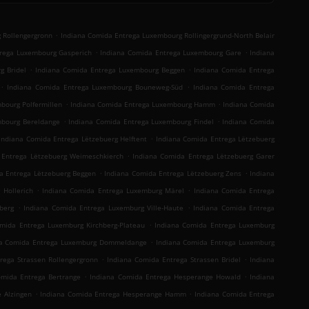
.
 Rollengergronn
Indiana Comida Entrega Luxembourg Rollingergrund-North Belair
.
.
rega Luxembourg Gasperich
Indiana Comida Entrega Luxembourg Gare
Indiana
.
.
g Bridel
Indiana Comida Entrega Luxembourg Beggen
Indiana Comida Entrega
.
.
Indiana Comida Entrega Luxembourg Bouneweg-Süd
Indiana Comida Entrega
.
.
bourg Polfermillen
Indiana Comida Entrega Luxembourg Hamm
Indiana Comida
.
.
mbourg Bereldange
Indiana Comida Entrega Luxembourg Findel
Indiana Comida
.
Indiana Comida Entrega Lëtzebuerg Helftent
Indiana Comida Entrega Lëtzebuerg
.
 Entrega Lëtzebuerg Weimeschkierch
Indiana Comida Entrega Lëtzebuerg Garer
.
.
a Entrega Lëtzebuerg Beggen
Indiana Comida Entrega Lëtzebuerg Zens
Indiana
.
.
 Hollerich
Indiana Comida Entrega Luxemburg Märel
Indiana Comida Entrega
.
.
berg
Indiana Comida Entrega Luxemburg Ville-Haute
Indiana Comida Entrega
.
mida Entrega Luxemburg Kirchberg-Plateau
Indiana Comida Entrega Luxemburg
.
na Comida Entrega Luxemburg Dommeldange
Indiana Comida Entrega Luxemburg
.
.
rega Strassen Rollengergronn
Indiana Comida Entrega Strassen Bridel
Indiana
.
.
omida Entrega Bertrange
Indiana Comida Entrega Hesperange Howald
Indiana
.
.
 Alzingen
Indiana Comida Entrega Hesperange Hamm
Indiana Comida Entrega