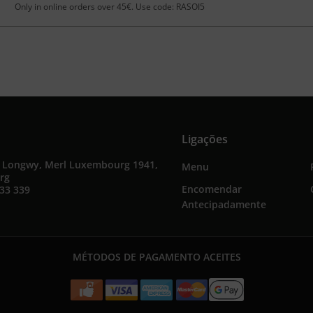
Only in online orders over 45€. Use code: RASOI5
Ligações
e Longwy, Merl Luxembourg 1941,
Menu
rg
Encomendar
33 339
Antecipadamente
MÉTODOS DE PAGAMENTO ACEITES