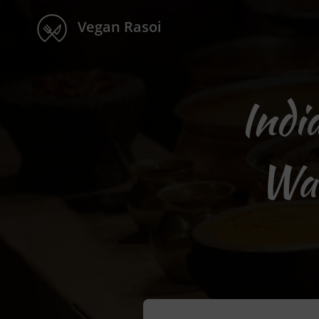
Vegan Rasoi
Indi
Wal