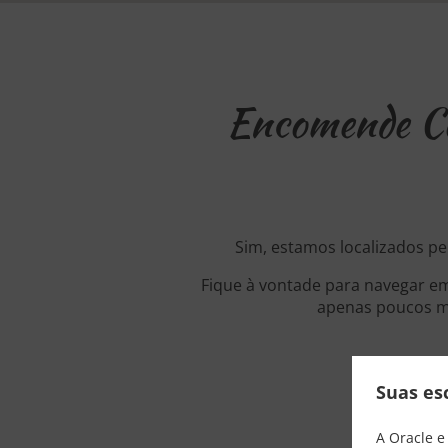
Encomende Co
Sim, estamos localizados pe
Fique à vontade para navegar em
apenas poucos mi
Suas es
A Oracle e