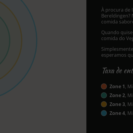
À procura de 
Bereldingen? 
comida sabor
Quando quiser
comida do Veg
Simplesmente 
esperamos que
Taxa de en
Zone 1
, M
Zone 2
, M
Zone 3
, M
Zone 4
, M