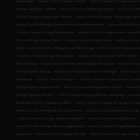
.
.
Hesperange
Indiana Comida Entrega Howald
Indiana Comida Entrega Leudela
.
.
Entrega Bartringen Helfent
Indiana Comida Entrega Bartringen
Indiana Comid
.
Comida Entrega Hesperingen Howald
Indiana Comida Entrega Hesperingen Fen
.
Indiana Comida Entrega Niederanven Neudorf-Weimershof
Indiana Comida Entr
.
.
Indiana Comida Entrega Niederanven
Indiana Comida Entrega Hesper Houwald
.
.
Comida Entrega Hesper Hamm
Indiana Comida Entrega Hesper
Indiana Comida 
.
.
Bridel
Indiana Comida Entrega Kopstal Bereldange
Indiana Comida Entrega Kop
.
.
Indiana Comida Entrega Bereldange
Indiana Comida Entrega Walfer Helsem
.
.
Dommeldange
Indiana Comida Entrega Walferdange Helmsange
Indiana Comid
.
.
Entrega Roeser Bivange
Indiana Comida Entrega Roeser Fentange
Indiana Comi
.
.
Bereldange
Indiana Comida Entrega L
Indiana Comida Entrega Mamer Capell
.
.
Entrega Kehlen Brameschhaff
Indiana Comida Entrega Kehlen Holzem
Indiana 
.
.
Entrega Steinsel Heisdorf
Indiana Comida Entrega Steinsel Helmsange
Indian
.
Reckange-sur-Mess Ehlange-sur-Mess
Indiana Comida Entrega Reckange-sur-Mes
.
Indiana Comida Entrega Recken op der Mess
Indiana Comida Entrega Helmsange
.
.
.
Indiana Comida Entrega Steesel Mullendorf
Indiana Comida Entrega Steesel
.
Indiana Comida Entrega Mondercange Bergem
Indiana Comida Entrega Monderc
.
.
Junglinster
Indiana Comida Entrega Bivange
Indiana Comida Entrega Livange