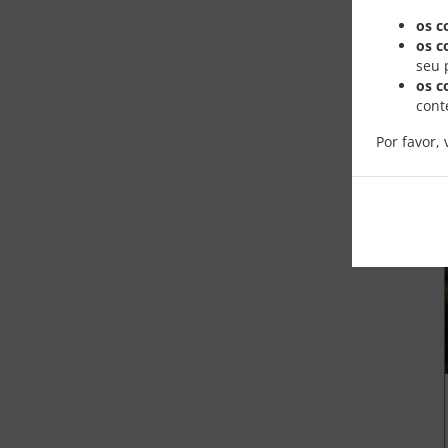
os c
os c
seu 
os c
cont
Por favor, 