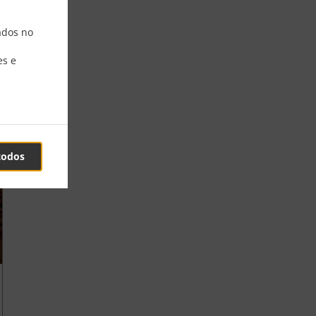
ados no
es e
todos