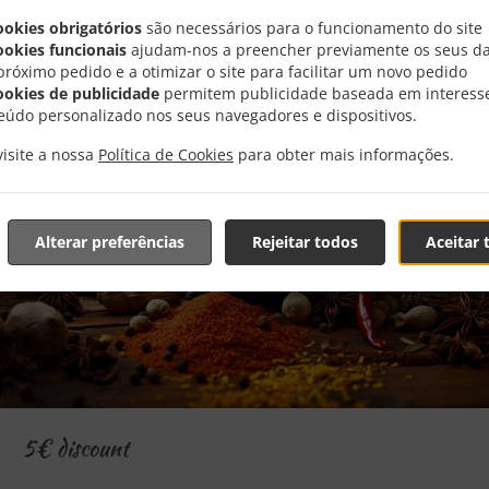
ookies obrigatórios
são necessários para o funcionamento do site
ookies funcionais
ajudam-nos a preencher previamente os seus d
próximo pedido e a otimizar o site para facilitar um novo pedido
ookies de publicidade
permitem publicidade baseada em interess
eúdo personalizado nos seus navegadores e dispositivos.
visite a nossa
Política de Cookies
para obter mais informações.
Alterar preferências
Rejeitar todos
Aceitar 
5€ discount