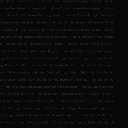
.
.
Leudelange Kockelscheuer
Indiana Comida Entrega Leudelange
Indiana Comida
.
.
ntrega Leudelingen Schlewenhof
Indiana Comida Entrega Leudelingen
Indiana
.
.
.
n
Indiana Comida Entrega Bartreng Helfent
Indiana Comida Entrega Bartreng
.
 Entrega Niederanven Senningerberg
Indiana Comida Entrega Niederanven Findel
.
.
ana Comida Entrega Hesper Izeg
Indiana Comida Entrega Hesper Alzeng
Indiana
.
.
Indiana Comida Entrega Kopstal Rollengergronn
Indiana Comida Entrega Kopstal
.
.
al
Indiana Comida Entrega Koplescht Briddel
Indiana Comida Entrega Koplescht
.
iana Comida Entrega Walferdange Beggen
Indiana Comida Entrega Walferdange
.
.
rega Roeser Gasperich
Indiana Comida Entrega Roeser Alzingen
Indiana Comida
.
.
rega Roeser Crauthem
Indiana Comida Entrega Roeser
Indiana Comida Entrega L
.
.
omida Entrega Alzingen
Indiana Comida Entrega Kehlen Bridel
Indiana Comida
.
.
Walferdingen Bereldingen
Indiana Comida Entrega Walferdingen
Indiana Comida
.
.
n
Indiana Comida Entrega Reckange-sur-Mess Roedgen
Indiana Comida Entrega
.
.
rega Reckange-sur-Mess
Indiana Comida Entrega Recken op der Mess Riedgen
.
ega Nidderaanwen Neiduerf-Weimeschhaff
Indiana Comida Entrega Nidderaanwen
.
.
Comida Entrega Bettembourg
Indiana Comida Entrega Mondercange Pontpierre
.
.
a Entrega Heisdorf
Indiana Comida Entrega Pontpierre
Indiana Comida Entrega
.
.
el
Indiana Comida Entrega Weiler-la-Tour
Indiana Comida Entrega Monnerich