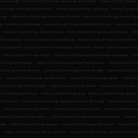
.
.
nge Cessange
Indiana Comida Entrega Leudelange Schlewenhof
Indiana Comida Entrega 
.
.
a Entrega Leideleng Schléiwenhaff
Indiana Comida Entrega Leideleng
Indiana Comida E
.
.
tange
Indiana Comida Entrega Hesperingen Fenteng
Indiana Comida Entrega Hesperinge
.
.
ega Niederanven Helmsange
Indiana Comida Entrega Niederanven Ernster
Indiana Comida
.
.
.
Indiana Comida Entrega Hesper Fenteng
Indiana Comida Entrega Hesper Fentange
Indi
.
.
Entrega Bridel
Indiana Comida Entrega Fentange
Indiana Comida Entrega Kockelscheuer
.
.
stal Koplescht
Indiana Comida Entrega Kopstal Mullendorf
Indiana Comida Entrega Kopst
.
.
.
Indiana Comida Entrega Walfer
Indiana Comida Entrega Walferdange Bereldange
Ind
.
.
a Entrega Walferdange
Indiana Comida Entrega Roeser Kockelscheuer
Indiana Comida Ent
.
.
da Entrega Roeser Berchem
Indiana Comida Entrega Roeser Bivingen
Indiana Comida Ent
.
.
.
en
Indiana Comida Entrega Mamer Holzem
Indiana Comida Entrega Mamer
Indiana C
.
.
Comida Entrega Kehlen Nospelt
Indiana Comida Entrega Kehlen
Indiana Comida Entrega 
.
.
a Comida Entrega Steinsel
Indiana Comida Entrega Itzig
Indiana Comida Entrega Roedge
.
.
s Pontpierre
Indiana Comida Entrega Reckange-sur-Mess Wickrange
Indiana Comida Ent
.
.
.
Indiana Comida Entrega Holzem
Indiana Comida Entrega Contern
Indiana Comida Entr
.
.
Indiana Comida Entrega Réiser
Indiana Comida Entrega Bettembourg Abweiler
Indiana 
.
.
.
ange
Indiana Comida Entrega Bergem
Indiana Comida Entrega Mullendorf
Indiana Comid
.
.
Indiana Comida Entrega Weiler zum Tuer
Indiana Comida Entrega Weiler-la-Tour Hass