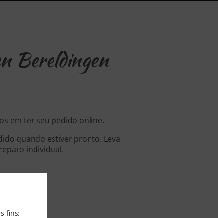
n Bereldingen
os em ter seu pedido online.
dido quando estiver pronto. Leva
eparo individual.
s fins: