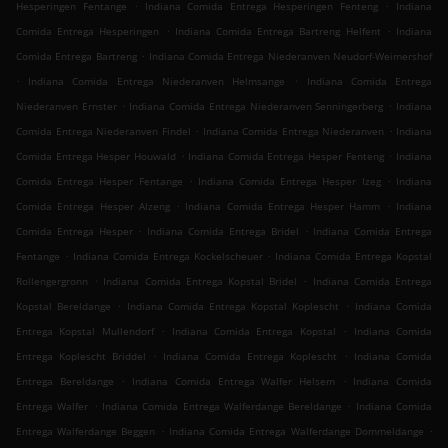
.
.
Hesperingen Fentange
Indiana Comida Entrega Hesperingen Fenteng
Indiana
.
.
Comida Entrega Hesperingen
Indiana Comida Entrega Bartreng Helfent
Indiana
.
Comida Entrega Bartreng
Indiana Comida Entrega Niederanven Neudorf-Weimershof
.
.
Indiana Comida Entrega Niederanven Helmsange
Indiana Comida Entrega
.
.
Niederanven Ernster
Indiana Comida Entrega Niederanven Senningerberg
Indiana
.
.
Comida Entrega Niederanven Findel
Indiana Comida Entrega Niederanven
Indiana
.
.
Comida Entrega Hesper Houwald
Indiana Comida Entrega Hesper Fenteng
Indiana
.
.
Comida Entrega Hesper Fentange
Indiana Comida Entrega Hesper Izeg
Indiana
.
.
Comida Entrega Hesper Alzeng
Indiana Comida Entrega Hesper Hamm
Indiana
.
.
Comida Entrega Hesper
Indiana Comida Entrega Bridel
Indiana Comida Entrega
.
.
Fentange
Indiana Comida Entrega Kockelscheuer
Indiana Comida Entrega Kopstal
.
.
Rollengergronn
Indiana Comida Entrega Kopstal Bridel
Indiana Comida Entrega
.
.
Kopstal Bereldange
Indiana Comida Entrega Kopstal Koplescht
Indiana Comida
.
.
Entrega Kopstal Mullendorf
Indiana Comida Entrega Kopstal
Indiana Comida
.
.
Entrega Koplescht Briddel
Indiana Comida Entrega Koplescht
Indiana Comida
.
.
Entrega Bereldange
Indiana Comida Entrega Walfer Helsem
Indiana Comida
.
.
Entrega Walfer
Indiana Comida Entrega Walferdange Bereldange
Indiana Comida
.
.
Entrega Walferdange Beggen
Indiana Comida Entrega Walferdange Dommeldange