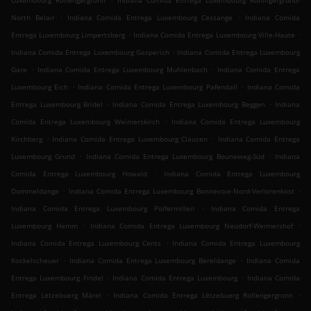
Luxembourg Rollengergronn
Indiana Comida Entrega Luxembourg Rollingergrund-
.
.
North Belair
Indiana Comida Entrega Luxembourg Cessange
Indiana Comida
.
.
Entrega Luxembourg Limpertsberg
Indiana Comida Entrega Luxembourg Ville-Haute
.
Indiana Comida Entrega Luxembourg Gasperich
Indiana Comida Entrega Luxembourg
.
.
Gare
Indiana Comida Entrega Luxembourg Muhlenbach
Indiana Comida Entrega
.
.
Luxembourg Eich
Indiana Comida Entrega Luxembourg Pafendall
Indiana Comida
.
.
Entrega Luxembourg Bridel
Indiana Comida Entrega Luxembourg Beggen
Indiana
.
Comida Entrega Luxembourg Weimerskirch
Indiana Comida Entrega Luxembourg
.
.
Kirchberg
Indiana Comida Entrega Luxembourg Clausen
Indiana Comida Entrega
.
.
Luxembourg Grund
Indiana Comida Entrega Luxembourg Bouneweg-Süd
Indiana
.
Comida Entrega Luxembourg Howald
Indiana Comida Entrega Luxembourg
.
.
Dommeldange
Indiana Comida Entrega Luxembourg Bonnevoie-Nord-Verlorenkost
.
Indiana Comida Entrega Luxembourg Polfermillen
Indiana Comida Entrega
.
.
Luxembourg Hamm
Indiana Comida Entrega Luxembourg Neudorf-Weimershof
.
Indiana Comida Entrega Luxembourg Cents
Indiana Comida Entrega Luxembourg
.
.
Kockelscheuer
Indiana Comida Entrega Luxembourg Bereldange
Indiana Comida
.
.
Entrega Luxembourg Findel
Indiana Comida Entrega Luxembourg
Indiana Comida
.
.
Entrega Lëtzebuerg Märel
Indiana Comida Entrega Lëtzebuerg Rollengergronn
.