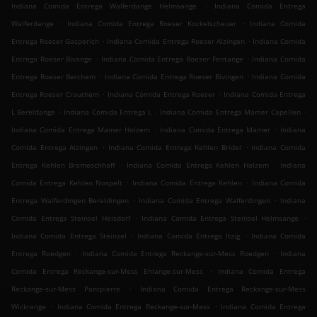
.
Indiana Comida Entrega Walferdange Helmsange
Indiana Comida Entrega
.
.
Walferdange
Indiana Comida Entrega Roeser Kockelscheuer
Indiana Comida
.
.
Entrega Roeser Gasperich
Indiana Comida Entrega Roeser Alzingen
Indiana Comida
.
.
Entrega Roeser Bivange
Indiana Comida Entrega Roeser Fentange
Indiana Comida
.
.
Entrega Roeser Berchem
Indiana Comida Entrega Roeser Bivingen
Indiana Comida
.
.
Entrega Roeser Crauthem
Indiana Comida Entrega Roeser
Indiana Comida Entrega
.
.
.
L Bereldange
Indiana Comida Entrega L
Indiana Comida Entrega Mamer Capellen
.
.
Indiana Comida Entrega Mamer Holzem
Indiana Comida Entrega Mamer
Indiana
.
.
Comida Entrega Alzingen
Indiana Comida Entrega Kehlen Bridel
Indiana Comida
.
.
Entrega Kehlen Brameschhaff
Indiana Comida Entrega Kehlen Holzem
Indiana
.
.
Comida Entrega Kehlen Nospelt
Indiana Comida Entrega Kehlen
Indiana Comida
.
.
Entrega Walferdingen Bereldingen
Indiana Comida Entrega Walferdingen
Indiana
.
.
Comida Entrega Steinsel Heisdorf
Indiana Comida Entrega Steinsel Helmsange
.
.
Indiana Comida Entrega Steinsel
Indiana Comida Entrega Itzig
Indiana Comida
.
.
Entrega Roedgen
Indiana Comida Entrega Reckange-sur-Mess Roedgen
Indiana
.
Comida Entrega Reckange-sur-Mess Ehlange-sur-Mess
Indiana Comida Entrega
.
Reckange-sur-Mess Pontpierre
Indiana Comida Entrega Reckange-sur-Mess
.
.
Wickrange
Indiana Comida Entrega Reckange-sur-Mess
Indiana Comida Entrega