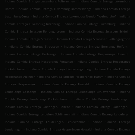
.
Indiana Comida Entrega Luxemburg Polfermillen
Indiana Comida Entrega Luxemburg
.
.
Hamm
Indiana Comida Entrega Luxemburg Dommeldange
Indiana Comida Entrega
.
.
Luxemburg Cents
Indiana Comida Entrega Luxemburg Neudorf-Weimershof
Indiana
.
.
Comida Entrega Luxemburg Kirchberg
Indiana Comida Entrega Luxemburg
Indiana
.
.
Comida Entrega Strassen Rollengergronn
Indiana Comida Entrega Strassen Bridel
.
Indiana Comida Entrega Strassen
Indiana Comida Entrega Stroossen Rollengergronn
.
.
.
Indiana Comida Entrega Stroossen
Indiana Comida Entrega Bertrange Helfent
.
.
Indiana Comida Entrega Bertrange
Indiana Comida Entrega Hesperange Howald
.
Indiana Comida Entrega Hesperange Fentange
Indiana Comida Entrega Hesperange
.
.
Kockelscheuer
Indiana Comida Entrega Hesperange Itzig
Indiana Comida Entrega
.
.
Hesperange Alzingen
Indiana Comida Entrega Hesperange Hamm
Indiana Comida
.
.
Entrega Hesperange
Indiana Comida Entrega Howald
Indiana Comida Entrega
.
.
Leudelange Cessange
Indiana Comida Entrega Leudelange Schlewenhof
Indiana
.
.
Comida Entrega Leudelange Kockelscheuer
Indiana Comida Entrega Leudelange
.
.
Indiana Comida Entrega Bartringen Helfent
Indiana Comida Entrega Bartringen
.
.
Indiana Comida Entrega Leideleng Schléiwenhaff
Indiana Comida Entrega Leideleng
.
Indiana Comida Entrega Leudelingen Schlewenhof
Indiana Comida Entrega
.
.
Leudelingen
Indiana Comida Entrega Hesperingen Howald
Indiana Comida Entrega