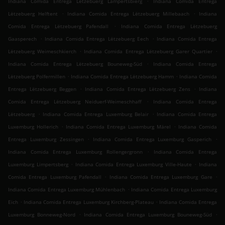
Indiana Comida Entrega Lëtzebuerg Lampertsbierg
Indiana Comida Entrega
.
.
Lëtzebuerg Helftent
Indiana Comida Entrega Lëtzebuerg Millebaach
Indiana
.
Comida Entrega Lëtzebuerg Pafendall
Indiana Comida Entrega Lëtzebuerg
.
.
Gaasperech
Indiana Comida Entrega Lëtzebuerg Eech
Indiana Comida Entrega
.
.
Lëtzebuerg Weimeschkierch
Indiana Comida Entrega Lëtzebuerg Garer Quartier
.
Indiana Comida Entrega Lëtzebuerg Bouneweg-Süd
Indiana Comida Entrega
.
.
Lëtzebuerg Polfermillen
Indiana Comida Entrega Lëtzebuerg Hamm
Indiana Comida
.
.
Entrega Lëtzebuerg Beggen
Indiana Comida Entrega Lëtzebuerg Zens
Indiana
.
Comida Entrega Lëtzebuerg Neiduerf-Weimeschhaff
Indiana Comida Entrega
.
.
Lëtzebuerg
Indiana Comida Entrega Luxemburg Belair
Indiana Comida Entrega
.
.
Luxemburg Hollerich
Indiana Comida Entrega Luxemburg Märel
Indiana Comida
.
.
Entrega Luxemburg Zessingen
Indiana Comida Entrega Luxemburg Gasperich
.
Indiana Comida Entrega Luxemburg Rollengergronn
Indiana Comida Entrega
.
.
Luxemburg Limpertsberg
Indiana Comida Entrega Luxemburg Ville-Haute
Indiana
.
.
Comida Entrega Luxemburg Pafendall
Indiana Comida Entrega Luxemburg Gare
.
Indiana Comida Entrega Luxemburg Mühlenbach
Indiana Comida Entrega Luxemburg
.
.
Eich
Indiana Comida Entrega Luxemburg Kirchberg-Plateau
Indiana Comida Entrega
.
.
Luxemburg Bonneweg-Nord
Indiana Comida Entrega Luxemburg Bouneweg-Süd