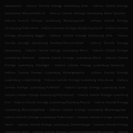
.
.
Gaasperech
Indiana Comida Entrega Lëtzebuerg Eech
Indiana Comida Entrega
.
.
Lëtzebuerg Weimeschkierch
Indiana Comida Entrega Lëtzebuerg Garer Quartier
.
Indiana Comida Entrega Lëtzebuerg Bouneweg-Süd
Indiana Comida Entrega
.
.
Lëtzebuerg Polfermillen
Indiana Comida Entrega Lëtzebuerg Hamm
Indiana Comida
.
.
Entrega Lëtzebuerg Beggen
Indiana Comida Entrega Lëtzebuerg Zens
Indiana
.
Comida Entrega Lëtzebuerg Neiduerf-Weimeschhaff
Indiana Comida Entrega
.
.
Lëtzebuerg
Indiana Comida Entrega Luxemburg Belair
Indiana Comida Entrega
.
.
Luxemburg Hollerich
Indiana Comida Entrega Luxemburg Märel
Indiana Comida
.
.
Entrega Luxemburg Zessingen
Indiana Comida Entrega Luxemburg Gasperich
.
Indiana Comida Entrega Luxemburg Rollengergronn
Indiana Comida Entrega
.
.
Luxemburg Limpertsberg
Indiana Comida Entrega Luxemburg Ville-Haute
Indiana
.
.
Comida Entrega Luxemburg Pafendall
Indiana Comida Entrega Luxemburg Gare
.
Indiana Comida Entrega Luxemburg Mühlenbach
Indiana Comida Entrega Luxemburg
.
.
Eich
Indiana Comida Entrega Luxemburg Kirchberg-Plateau
Indiana Comida Entrega
.
.
Luxemburg Bonneweg-Nord
Indiana Comida Entrega Luxemburg Bouneweg-Süd
.
Indiana Comida Entrega Luxemburg Polfermillen
Indiana Comida Entrega Luxemburg
.
.
Hamm
Indiana Comida Entrega Luxemburg Dommeldange
Indiana Comida Entrega
.
.
Luxemburg Cents
Indiana Comida Entrega Luxemburg Neudorf-Weimershof
Indiana