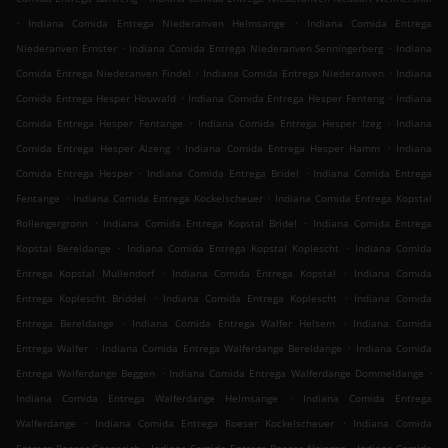
.
.
Indiana Comida Entrega Niederanven Helmsange
Indiana Comida Entrega
.
.
Niederanven Ernster
Indiana Comida Entrega Niederanven Senningerberg
Indiana
.
.
Comida Entrega Niederanven Findel
Indiana Comida Entrega Niederanven
Indiana
.
.
Comida Entrega Hesper Houwald
Indiana Comida Entrega Hesper Fenteng
Indiana
.
.
Comida Entrega Hesper Fentange
Indiana Comida Entrega Hesper Izeg
Indiana
.
.
Comida Entrega Hesper Alzeng
Indiana Comida Entrega Hesper Hamm
Indiana
.
.
Comida Entrega Hesper
Indiana Comida Entrega Bridel
Indiana Comida Entrega
.
.
Fentange
Indiana Comida Entrega Kockelscheuer
Indiana Comida Entrega Kopstal
.
.
Rollengergronn
Indiana Comida Entrega Kopstal Bridel
Indiana Comida Entrega
.
.
Kopstal Bereldange
Indiana Comida Entrega Kopstal Koplescht
Indiana Comida
.
.
Entrega Kopstal Mullendorf
Indiana Comida Entrega Kopstal
Indiana Comida
.
.
Entrega Koplescht Briddel
Indiana Comida Entrega Koplescht
Indiana Comida
.
.
Entrega Bereldange
Indiana Comida Entrega Walfer Helsem
Indiana Comida
.
.
Entrega Walfer
Indiana Comida Entrega Walferdange Bereldange
Indiana Comida
.
.
Entrega Walferdange Beggen
Indiana Comida Entrega Walferdange Dommeldange
.
Indiana Comida Entrega Walferdange Helmsange
Indiana Comida Entrega
.
.
Walferdange
Indiana Comida Entrega Roeser Kockelscheuer
Indiana Comida
.
.