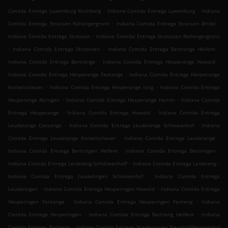
.
.
Comida Entrega Luxemburg Kirchberg
Indiana Comida Entrega Luxemburg
Indiana
.
.
Comida Entrega Strassen Rollengergronn
Indiana Comida Entrega Strassen Bridel
.
Indiana Comida Entrega Strassen
Indiana Comida Entrega Stroossen Rollengergronn
.
.
.
Indiana Comida Entrega Stroossen
Indiana Comida Entrega Bertrange Helfent
.
.
Indiana Comida Entrega Bertrange
Indiana Comida Entrega Hesperange Howald
.
Indiana Comida Entrega Hesperange Fentange
Indiana Comida Entrega Hesperange
.
.
Kockelscheuer
Indiana Comida Entrega Hesperange Itzig
Indiana Comida Entrega
.
.
Hesperange Alzingen
Indiana Comida Entrega Hesperange Hamm
Indiana Comida
.
.
Entrega Hesperange
Indiana Comida Entrega Howald
Indiana Comida Entrega
.
.
Leudelange Cessange
Indiana Comida Entrega Leudelange Schlewenhof
Indiana
.
.
Comida Entrega Leudelange Kockelscheuer
Indiana Comida Entrega Leudelange
.
.
Indiana Comida Entrega Bartringen Helfent
Indiana Comida Entrega Bartringen
.
.
Indiana Comida Entrega Leideleng Schléiwenhaff
Indiana Comida Entrega Leideleng
.
Indiana Comida Entrega Leudelingen Schlewenhof
Indiana Comida Entrega
.
.
Leudelingen
Indiana Comida Entrega Hesperingen Howald
Indiana Comida Entrega
.
.
Hesperingen Fentange
Indiana Comida Entrega Hesperingen Fenteng
Indiana
.
.
Comida Entrega Hesperingen
Indiana Comida Entrega Bartreng Helfent
Indiana
.
Comida Entrega Bartreng
Indiana Comida Entrega Niederanven Neudorf-Weimershof