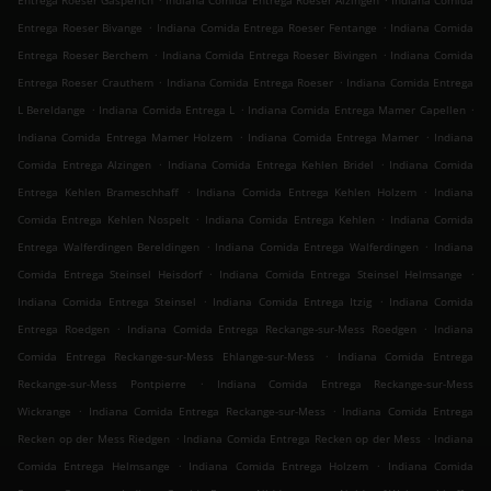
Entrega Roeser Gasperich
Indiana Comida Entrega Roeser Alzingen
Indiana Comida
.
.
Entrega Roeser Bivange
Indiana Comida Entrega Roeser Fentange
Indiana Comida
.
.
Entrega Roeser Berchem
Indiana Comida Entrega Roeser Bivingen
Indiana Comida
.
.
Entrega Roeser Crauthem
Indiana Comida Entrega Roeser
Indiana Comida Entrega
.
.
.
L Bereldange
Indiana Comida Entrega L
Indiana Comida Entrega Mamer Capellen
.
.
Indiana Comida Entrega Mamer Holzem
Indiana Comida Entrega Mamer
Indiana
.
.
Comida Entrega Alzingen
Indiana Comida Entrega Kehlen Bridel
Indiana Comida
.
.
Entrega Kehlen Brameschhaff
Indiana Comida Entrega Kehlen Holzem
Indiana
.
.
Comida Entrega Kehlen Nospelt
Indiana Comida Entrega Kehlen
Indiana Comida
.
.
Entrega Walferdingen Bereldingen
Indiana Comida Entrega Walferdingen
Indiana
.
.
Comida Entrega Steinsel Heisdorf
Indiana Comida Entrega Steinsel Helmsange
.
.
Indiana Comida Entrega Steinsel
Indiana Comida Entrega Itzig
Indiana Comida
.
.
Entrega Roedgen
Indiana Comida Entrega Reckange-sur-Mess Roedgen
Indiana
.
Comida Entrega Reckange-sur-Mess Ehlange-sur-Mess
Indiana Comida Entrega
.
Reckange-sur-Mess Pontpierre
Indiana Comida Entrega Reckange-sur-Mess
.
.
Wickrange
Indiana Comida Entrega Reckange-sur-Mess
Indiana Comida Entrega
.
.
Recken op der Mess Riedgen
Indiana Comida Entrega Recken op der Mess
Indiana
.
.
Comida Entrega Helmsange
Indiana Comida Entrega Holzem
Indiana Comida
.
.