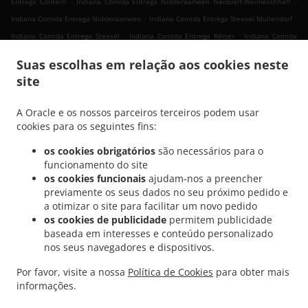
Entrega Contern
Indiana Comida Entrega Nidderaanwen Neiduerf-Weimeschhaff
.
.
Indiana Comida Entrega Nidderaanwen
Indiana Comida Entrega Steesel Mullendorf
.
.
Indiana Comida Entrega Steesel
Indiana Comida Entrega Réiser
Indiana Comida
.
.
Entrega Bettembourg Abweiler
Indiana Comida Entrega Bettembourg
Indiana
Suas escolhas em relação aos cookies neste
.
Comida Entrega Mondercange Pontpierre
Indiana Comida Entrega Mondercange
site
.
.
.
Bergem
Indiana Comida Entrega Mondercange
Indiana Comida Entrega Bergem
.
.
Indiana Comida Entrega Mullendorf
Indiana Comida Entrega Heisdorf
Indiana
A Oracle e os nossos parceiros terceiros podem usar
.
.
Comida Entrega Pontpierre
Indiana Comida Entrega Junglinster
Indiana Comida
cookies para os seguintes fins:
.
.
Entrega Bivange
Indiana Comida Entrega Livange
Indiana Comida Entrega Weiler
os cookies obrigatórios
são necessários para o
.
.
zum Tuer
Indiana Comida Entrega Weiler-la-Tour Hassel
Indiana Comida Entrega
funcionamento do site
.
.
Weiler-la-Tour
Indiana Comida Entrega Monnerich Steinbrücken
Indiana Comida
os cookies funcionais
ajudam-nos a preencher
.
.
previamente os seus dados no seu próximo pedido e
Entrega Monnerich
Indiana Comida Entrega Ehlange-sur-Mess
Indiana Comida
a otimizar o site para facilitar um novo pedido
.
.
Entrega Kielen
Indiana Comida Entrega Findel Hamm
Indiana Comida Entrega
os cookies de publicidade
permitem publicidade
.
.
Findel
Indiana Comida Entrega Reckingen/Mess Wickringen
Indiana Comida Entrega
baseada em interesses e conteúdo personalizado
.
.
Reckingen/Mess Ehlange-sur-Mess
Indiana Comida Entrega Reckingen/Mess
nos seus navegadores e dispositivos.
.
Indiana Comida Entrega Sandweiler Findel
Indiana Comida Entrega Sandweiler
Por favor, visite a nossa
Política de Cookies
para obter mais
.
.
.
Hamm
Indiana Comida Entrega Sandweiler
Indiana Comida Entrega Dippach
informações.
.
.
Indiana Comida Entrega Weiler zum Turm
Vegan Comida Entrega
Takeaway &