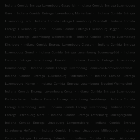
.
Indiana Comida Entrega Luxembourg Gasperich
Indiana Comida Entrega Luxembourg
.
.
Gare
Indiana Comida Entrega Luxembourg Muhlenbach
Indiana Comida Entrega
.
.
Luxembourg Eich
Indiana Comida Entrega Luxembourg Pafendall
Indiana Comida
.
.
Entrega Luxembourg Bridel
Indiana Comida Entrega Luxembourg Beggen
Indiana
.
Comida Entrega Luxembourg Weimerskirch
Indiana Comida Entrega Luxembourg
.
.
Kirchberg
Indiana Comida Entrega Luxembourg Clausen
Indiana Comida Entrega
.
.
Luxembourg Grund
Indiana Comida Entrega Luxembourg Bouneweg-Süd
Indiana
.
Comida Entrega Luxembourg Howald
Indiana Comida Entrega Luxembourg
.
.
Dommeldange
Indiana Comida Entrega Luxembourg Bonnevoie-Nord-Verlorenkost
.
Indiana Comida Entrega Luxembourg Polfermillen
Indiana Comida Entrega
.
.
Luxembourg Hamm
Indiana Comida Entrega Luxembourg Neudorf-Weimershof
.
Indiana Comida Entrega Luxembourg Cents
Indiana Comida Entrega Luxembourg
.
.
Kockelscheuer
Indiana Comida Entrega Luxembourg Bereldange
Indiana Comida
.
.
Entrega Luxembourg Findel
Indiana Comida Entrega Luxembourg
Indiana Comida
.
.
Entrega Lëtzebuerg Märel
Indiana Comida Entrega Lëtzebuerg Rollengergronn
.
Indiana Comida Entrega Lëtzebuerg Lampertsbierg
Indiana Comida Entrega
.
.
Lëtzebuerg Helftent
Indiana Comida Entrega Lëtzebuerg Millebaach
Indiana
.
Comida Entrega Lëtzebuerg Pafendall
Indiana Comida Entrega Lëtzebuerg