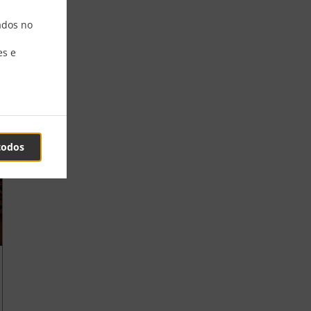
ados no
es e
todos