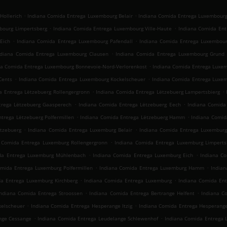
.
.
Hollerich
Indiana Comida Entrega Luxembourg Belair
Indiana Comida Entrega Luxembourg
.
.
bourg Limpertsberg
Indiana Comida Entrega Luxembourg Ville-Haute
Indiana Comida Ent
.
.
Eich
Indiana Comida Entrega Luxembourg Pafendall
Indiana Comida Entrega Luxembour
.
ndiana Comida Entrega Luxembourg Clausen
Indiana Comida Entrega Luxembourg Grund
.
na Comida Entrega Luxembourg Bonnevoie-Nord-Verlorenkost
Indiana Comida Entrega Luxem
.
.
Cents
Indiana Comida Entrega Luxembourg Kockelscheuer
Indiana Comida Entrega Luxe
.
.
a Entrega Lëtzebuerg Rollengergronn
Indiana Comida Entrega Lëtzebuerg Lampertsbierg
.
.
trega Lëtzebuerg Gaasperech
Indiana Comida Entrega Lëtzebuerg Eech
Indiana Comida
.
.
trega Lëtzebuerg Polfermillen
Indiana Comida Entrega Lëtzebuerg Hamm
Indiana Comid
.
.
tzebuerg
Indiana Comida Entrega Luxemburg Belair
Indiana Comida Entrega Luxemburg
.
 Comida Entrega Luxemburg Rollengergronn
Indiana Comida Entrega Luxemburg Limperts
.
.
da Entrega Luxemburg Mühlenbach
Indiana Comida Entrega Luxemburg Eich
Indiana Co
.
.
omida Entrega Luxemburg Polfermillen
Indiana Comida Entrega Luxemburg Hamm
India
.
.
a Entrega Luxemburg Kirchberg
Indiana Comida Entrega Luxemburg
Indiana Comida Ent
.
.
Indiana Comida Entrega Stroossen
Indiana Comida Entrega Bertrange Helfent
Indiana C
.
.
kelscheuer
Indiana Comida Entrega Hesperange Itzig
Indiana Comida Entrega Hesperange
.
.
nge Cessange
Indiana Comida Entrega Leudelange Schlewenhof
Indiana Comida Entrega 