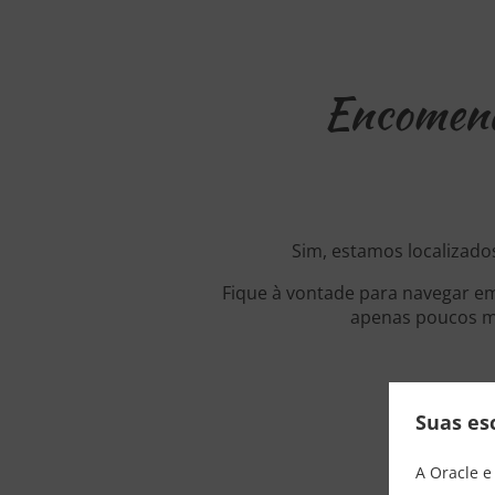
Encomend
Sim, estamos localizado
Fique à vontade para navegar em
apenas poucos mi
Suas es
A Oracle e