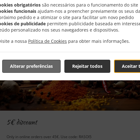
ookies obrigatórios
são necessários para o funcionamento do site
ookies funcionais
ajudam-nos a preencher previamente os seus d
próximo pedido e a otimizar o site para facilitar um novo pedido
ookies de publicidade
permitem publicidade baseada em interess
eúdo personalizado nos seus navegadores e dispositivos.
visite a nossa
Política de Cookies
para obter mais informações.
Alterar preferências
Rejeitar todos
Aceitar 
5€ discount
Only in online orders over 45€. Use code: RASOI5