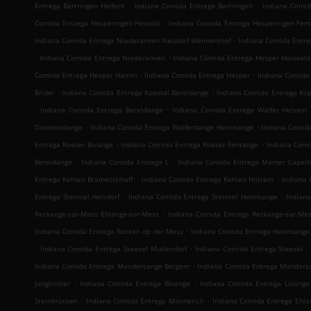
.
.
Entrega Bartringen Helfent
Indiana Comida Entrega Bartringen
Indiana Comid
.
Comida Entrega Hesperingen Howald
Indiana Comida Entrega Hesperingen Fen
.
Indiana Comida Entrega Niederanven Neudorf-Weimershof
Indiana Comida Entr
.
.
Indiana Comida Entrega Niederanven
Indiana Comida Entrega Hesper Houwald
.
.
Comida Entrega Hesper Hamm
Indiana Comida Entrega Hesper
Indiana Comida 
.
.
Bridel
Indiana Comida Entrega Kopstal Bereldange
Indiana Comida Entrega Kop
.
.
Indiana Comida Entrega Bereldange
Indiana Comida Entrega Walfer Helsem
.
.
Dommeldange
Indiana Comida Entrega Walferdange Helmsange
Indiana Comid
.
.
Entrega Roeser Bivange
Indiana Comida Entrega Roeser Fentange
Indiana Comi
.
.
Bereldange
Indiana Comida Entrega L
Indiana Comida Entrega Mamer Capell
.
.
Entrega Kehlen Brameschhaff
Indiana Comida Entrega Kehlen Holzem
Indiana 
.
.
Entrega Steinsel Heisdorf
Indiana Comida Entrega Steinsel Helmsange
Indian
.
Reckange-sur-Mess Ehlange-sur-Mess
Indiana Comida Entrega Reckange-sur-Mes
.
Indiana Comida Entrega Recken op der Mess
Indiana Comida Entrega Helmsange
.
.
.
Indiana Comida Entrega Steesel Mullendorf
Indiana Comida Entrega Steesel
.
Indiana Comida Entrega Mondercange Bergem
Indiana Comida Entrega Monderc
.
.
Junglinster
Indiana Comida Entrega Bivange
Indiana Comida Entrega Livange
.
.
Steinbrücken
Indiana Comida Entrega Monnerich
Indiana Comida Entrega Ehla