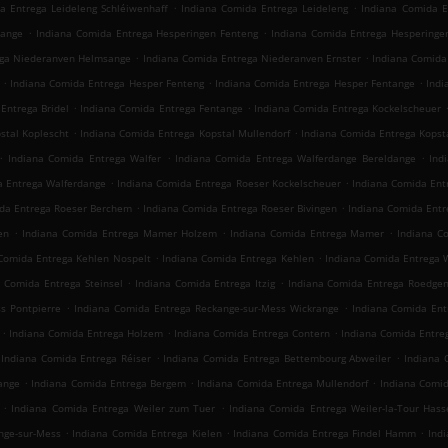
.
.
a Entrega Leideleng Schléiwenhaff
Indiana Comida Entrega Leideleng
Indiana Comida E
.
.
tange
Indiana Comida Entrega Hesperingen Fenteng
Indiana Comida Entrega Hesperinge
.
.
ega Niederanven Helmsange
Indiana Comida Entrega Niederanven Ernster
Indiana Comida
.
.
.
Indiana Comida Entrega Hesper Fenteng
Indiana Comida Entrega Hesper Fentange
Indi
.
.
Entrega Bridel
Indiana Comida Entrega Fentange
Indiana Comida Entrega Kockelscheuer
.
.
stal Koplescht
Indiana Comida Entrega Kopstal Mullendorf
Indiana Comida Entrega Kopst
.
.
.
Indiana Comida Entrega Walfer
Indiana Comida Entrega Walferdange Bereldange
Ind
.
.
a Entrega Walferdange
Indiana Comida Entrega Roeser Kockelscheuer
Indiana Comida Ent
.
.
da Entrega Roeser Berchem
Indiana Comida Entrega Roeser Bivingen
Indiana Comida Ent
.
.
.
en
Indiana Comida Entrega Mamer Holzem
Indiana Comida Entrega Mamer
Indiana C
.
.
Comida Entrega Kehlen Nospelt
Indiana Comida Entrega Kehlen
Indiana Comida Entrega 
.
.
a Comida Entrega Steinsel
Indiana Comida Entrega Itzig
Indiana Comida Entrega Roedge
.
.
s Pontpierre
Indiana Comida Entrega Reckange-sur-Mess Wickrange
Indiana Comida Ent
.
.
.
Indiana Comida Entrega Holzem
Indiana Comida Entrega Contern
Indiana Comida Entr
.
.
Indiana Comida Entrega Réiser
Indiana Comida Entrega Bettembourg Abweiler
Indiana 
.
.
.
ange
Indiana Comida Entrega Bergem
Indiana Comida Entrega Mullendorf
Indiana Comid
.
.
Indiana Comida Entrega Weiler zum Tuer
Indiana Comida Entrega Weiler-la-Tour Hass
.
.
.
nge-sur-Mess
Indiana Comida Entrega Kielen
Indiana Comida Entrega Findel Hamm
Indi