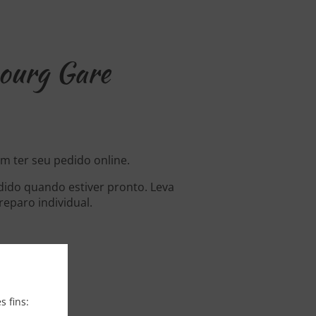
ourg Gare
m ter seu pedido online.
dido quando estiver pronto. Leva
eparo individual.
s fins: