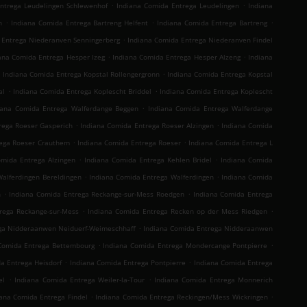
.
.
ntrega Leudelingen Schlewenhof
Indiana Comida Entrega Leudelingen
Indiana
.
.
.
n
Indiana Comida Entrega Bartreng Helfent
Indiana Comida Entrega Bartreng
.
 Entrega Niederanven Senningerberg
Indiana Comida Entrega Niederanven Findel
.
.
ana Comida Entrega Hesper Izeg
Indiana Comida Entrega Hesper Alzeng
Indiana
.
.
Indiana Comida Entrega Kopstal Rollengergronn
Indiana Comida Entrega Kopstal
.
.
al
Indiana Comida Entrega Koplescht Briddel
Indiana Comida Entrega Koplescht
.
iana Comida Entrega Walferdange Beggen
Indiana Comida Entrega Walferdange
.
.
rega Roeser Gasperich
Indiana Comida Entrega Roeser Alzingen
Indiana Comida
.
.
rega Roeser Crauthem
Indiana Comida Entrega Roeser
Indiana Comida Entrega L
.
.
omida Entrega Alzingen
Indiana Comida Entrega Kehlen Bridel
Indiana Comida
.
.
Walferdingen Bereldingen
Indiana Comida Entrega Walferdingen
Indiana Comida
.
.
n
Indiana Comida Entrega Reckange-sur-Mess Roedgen
Indiana Comida Entrega
.
.
rega Reckange-sur-Mess
Indiana Comida Entrega Recken op der Mess Riedgen
.
ega Nidderaanwen Neiduerf-Weimeschhaff
Indiana Comida Entrega Nidderaanwen
.
.
Comida Entrega Bettembourg
Indiana Comida Entrega Mondercange Pontpierre
.
.
a Entrega Heisdorf
Indiana Comida Entrega Pontpierre
Indiana Comida Entrega
.
.
el
Indiana Comida Entrega Weiler-la-Tour
Indiana Comida Entrega Monnerich
.
.
ana Comida Entrega Findel
Indiana Comida Entrega Reckingen/Mess Wickringen