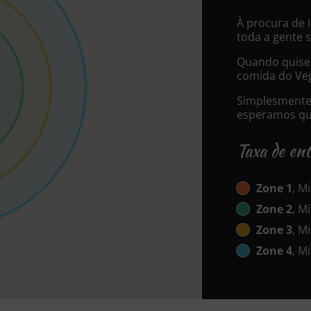
À procura de
toda a gente 
Quando quiser
comida do Veg
Simplesmente 
esperamos que
Taxa de en
Zone 1
, M
Zone 2
, M
Zone 3
, M
Zone 4
, M