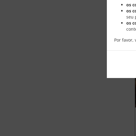
os c
os c
seu 
os c
cont
Por favor, 