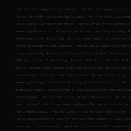
.
Indiana Comida Entrega Luxembourg Märel
Indiana Comida Entrega Luxembourg 
.
.
Indiana Comida Entrega Luxembourg Cessange
Indiana Comida Entrega Luxem
.
Comida Entrega Luxembourg Muhlenbach
Indiana Comida Entrega Luxembourg 
.
.
Luxembourg Weimerskirch
Indiana Comida Entrega Luxembourg Kirchberg
I
.
.
Luxembourg Howald
Indiana Comida Entrega Luxembourg Dommeldange
India
.
Entrega Luxembourg Neudorf-Weimershof
Indiana Comida Entrega Luxembourg 
.
.
Entrega Luxembourg
Indiana Comida Entrega Lëtzebuerg Märel
Indiana Comid
.
.
Millebaach
Indiana Comida Entrega Lëtzebuerg Pafendall
Indiana Comida En
.
.
Quartier
Indiana Comida Entrega Lëtzebuerg Bouneweg-Süd
Indiana Comida En
.
Comida Entrega Lëtzebuerg Neiduerf-Weimeschhaff
Indiana Comida Entrega Lë
.
.
Luxemburg Zessingen
Indiana Comida Entrega Luxemburg Gasperich
Indiana
.
.
Luxemburg Pafendall
Indiana Comida Entrega Luxemburg Gare
Indiana Comi
.
.
Bonneweg-Nord
Indiana Comida Entrega Luxemburg Bouneweg-Süd
Indiana C
.
.
Cents
Indiana Comida Entrega Luxemburg Neudorf-Weimershof
Indiana Comid
.
.
Comida Entrega Strassen
Indiana Comida Entrega Stroossen Rollengergronn
.
Comida Entrega Hesperange Fentange
Indiana Comida Entrega Hesperange Koc
.
.
Hesperange
Indiana Comida Entrega Howald
Indiana Comida Entrega Leudela