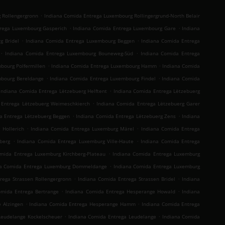
.
 Rollengergronn
Indiana Comida Entrega Luxembourg Rollingergrund-North Belair
.
.
rega Luxembourg Gasperich
Indiana Comida Entrega Luxembourg Gare
Indiana
.
.
g Bridel
Indiana Comida Entrega Luxembourg Beggen
Indiana Comida Entrega
.
.
Indiana Comida Entrega Luxembourg Bouneweg-Süd
Indiana Comida Entrega
.
.
bourg Polfermillen
Indiana Comida Entrega Luxembourg Hamm
Indiana Comida
.
.
mbourg Bereldange
Indiana Comida Entrega Luxembourg Findel
Indiana Comida
.
Indiana Comida Entrega Lëtzebuerg Helftent
Indiana Comida Entrega Lëtzebuerg
.
 Entrega Lëtzebuerg Weimeschkierch
Indiana Comida Entrega Lëtzebuerg Garer
.
.
a Entrega Lëtzebuerg Beggen
Indiana Comida Entrega Lëtzebuerg Zens
Indiana
.
.
 Hollerich
Indiana Comida Entrega Luxemburg Märel
Indiana Comida Entrega
.
.
berg
Indiana Comida Entrega Luxemburg Ville-Haute
Indiana Comida Entrega
.
mida Entrega Luxemburg Kirchberg-Plateau
Indiana Comida Entrega Luxemburg
.
na Comida Entrega Luxemburg Dommeldange
Indiana Comida Entrega Luxemburg
.
.
rega Strassen Rollengergronn
Indiana Comida Entrega Strassen Bridel
Indiana
.
.
omida Entrega Bertrange
Indiana Comida Entrega Hesperange Howald
Indiana
.
.
 Alzingen
Indiana Comida Entrega Hesperange Hamm
Indiana Comida Entrega
.
.
Leudelange Kockelscheuer
Indiana Comida Entrega Leudelange
Indiana Comida