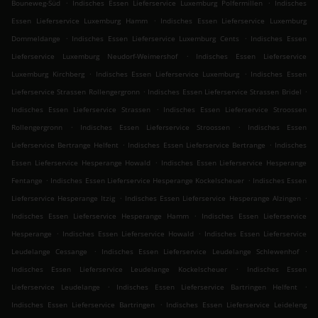
.
.
Bouneweg-Süd
Indisches Essen Lieferservice Luxemburg Polfermillen
Indisches
.
Essen Lieferservice Luxemburg Hamm
Indisches Essen Lieferservice Luxemburg
.
.
Dommeldange
Indisches Essen Lieferservice Luxemburg Cents
Indisches Essen
.
Lieferservice Luxemburg Neudorf-Weimershof
Indisches Essen Lieferservice
.
.
Luxemburg Kirchberg
Indisches Essen Lieferservice Luxemburg
Indisches Essen
.
.
Lieferservice Strassen Rollengergronn
Indisches Essen Lieferservice Strassen Bridel
.
Indisches Essen Lieferservice Strassen
Indisches Essen Lieferservice Stroossen
.
.
Rollengergronn
Indisches Essen Lieferservice Stroossen
Indisches Essen
.
.
Lieferservice Bertrange Helfent
Indisches Essen Lieferservice Bertrange
Indisches
.
Essen Lieferservice Hesperange Howald
Indisches Essen Lieferservice Hesperange
.
.
Fentange
Indisches Essen Lieferservice Hesperange Kockelscheuer
Indisches Essen
.
.
Lieferservice Hesperange Itzig
Indisches Essen Lieferservice Hesperange Alzingen
.
Indisches Essen Lieferservice Hesperange Hamm
Indisches Essen Lieferservice
.
.
Hesperange
Indisches Essen Lieferservice Howald
Indisches Essen Lieferservice
.
.
Leudelange Cessange
Indisches Essen Lieferservice Leudelange Schlewenhof
.
Indisches Essen Lieferservice Leudelange Kockelscheuer
Indisches Essen
.
.
Lieferservice Leudelange
Indisches Essen Lieferservice Bartringen Helfent
.
Indisches Essen Lieferservice Bartringen
Indisches Essen Lieferservice Leideleng