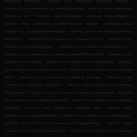
Lëtzebuerg Millebaach
Indisches Essen Lieferservice Lëtzebuerg Pafendall
.
Indisches Essen Lieferservice Lëtzebuerg Gaasperech
Indisches Essen Lieferservice
.
.
Lëtzebuerg Eech
Indisches Essen Lieferservice Lëtzebuerg Weimeschkierch
.
Indisches Essen Lieferservice Lëtzebuerg Garer Quartier
Indisches Essen
.
Lieferservice Lëtzebuerg Bouneweg-Süd
Indisches Essen Lieferservice Lëtzebuerg
.
.
Polfermillen
Indisches Essen Lieferservice Lëtzebuerg Hamm
Indisches Essen
.
.
Lieferservice Lëtzebuerg Beggen
Indisches Essen Lieferservice Lëtzebuerg Zens
.
Indisches Essen Lieferservice Lëtzebuerg Neiduerf-Weimeschhaff
Indisches Essen
.
.
Lieferservice Lëtzebuerg
Indisches Essen Lieferservice Luxemburg Belair
Indisches
.
Essen Lieferservice Luxemburg Hollerich
Indisches Essen Lieferservice Luxemburg
.
.
Märel
Indisches Essen Lieferservice Luxemburg Zessingen
Indisches Essen
.
Lieferservice Luxemburg Gasperich
Indisches Essen Lieferservice Luxemburg
.
.
Rollengergronn
Indisches Essen Lieferservice Luxemburg Limpertsberg
Indisches
.
Essen Lieferservice Luxemburg Ville-Haute
Indisches Essen Lieferservice Luxemburg
.
.
Pafendall
Indisches Essen Lieferservice Luxemburg Gare
Indisches Essen
.
.
Lieferservice Luxemburg Mühlenbach
Indisches Essen Lieferservice Luxemburg Eich
.
Indisches Essen Lieferservice Luxemburg Kirchberg-Plateau
Indisches Essen
.
Lieferservice Luxemburg Bonneweg-Nord
Indisches Essen Lieferservice Luxemburg