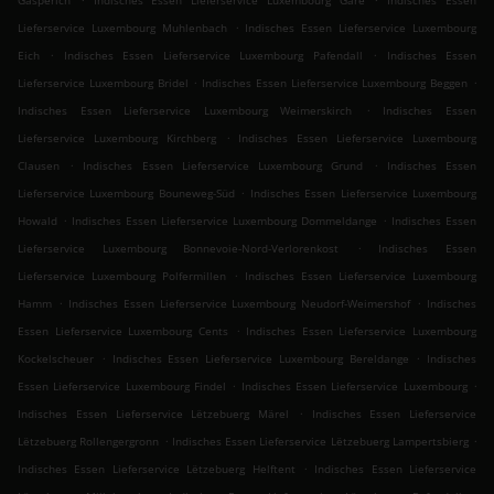
Gasperich
Indisches Essen Lieferservice Luxembourg Gare
Indisches Essen
.
Lieferservice Luxembourg Muhlenbach
Indisches Essen Lieferservice Luxembourg
.
.
Eich
Indisches Essen Lieferservice Luxembourg Pafendall
Indisches Essen
.
.
Lieferservice Luxembourg Bridel
Indisches Essen Lieferservice Luxembourg Beggen
.
Indisches Essen Lieferservice Luxembourg Weimerskirch
Indisches Essen
.
Lieferservice Luxembourg Kirchberg
Indisches Essen Lieferservice Luxembourg
.
.
Clausen
Indisches Essen Lieferservice Luxembourg Grund
Indisches Essen
.
Lieferservice Luxembourg Bouneweg-Süd
Indisches Essen Lieferservice Luxembourg
.
.
Howald
Indisches Essen Lieferservice Luxembourg Dommeldange
Indisches Essen
.
Lieferservice Luxembourg Bonnevoie-Nord-Verlorenkost
Indisches Essen
.
Lieferservice Luxembourg Polfermillen
Indisches Essen Lieferservice Luxembourg
.
.
Hamm
Indisches Essen Lieferservice Luxembourg Neudorf-Weimershof
Indisches
.
Essen Lieferservice Luxembourg Cents
Indisches Essen Lieferservice Luxembourg
.
.
Kockelscheuer
Indisches Essen Lieferservice Luxembourg Bereldange
Indisches
.
.
Essen Lieferservice Luxembourg Findel
Indisches Essen Lieferservice Luxembourg
.
Indisches Essen Lieferservice Lëtzebuerg Märel
Indisches Essen Lieferservice
.
.
Lëtzebuerg Rollengergronn
Indisches Essen Lieferservice Lëtzebuerg Lampertsbierg
.
Indisches Essen Lieferservice Lëtzebuerg Helftent
Indisches Essen Lieferservice
.
.