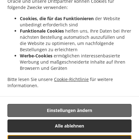
Oracle und unsere Drittpartner können Cookies für
.
.
Indisches Essen Lieferservice Pontpierre
Indisches Essen Lieferservice Junglinster
folgende Zwecke verwenden:
.
.
Indisches Essen Lieferservice Bivange
Indisches Essen Lieferservice Livange
Cookies, die für das Funktionieren
der Website
.
Indisches Essen Lieferservice Weiler zum Tuer
Indisches Essen Lieferservice Weiler-
unbedingt erforderlich sind
.
.
la-Tour Hassel
Indisches Essen Lieferservice Weiler-la-Tour
Indisches Essen
Funktionale Cookies
helfen uns, Ihre Daten bei Ihrer
.
.
Lieferservice Monnerich Steinbrücken
Indisches Essen Lieferservice Monnerich
nächsten Bestellung automatisch auszufüllen und
.
die Website zu optimieren, um nachfolgende
Indisches Essen Lieferservice Ehlange-sur-Mess
Indisches Essen Lieferservice Kielen
Bestellungen zu erleichtern
.
.
.
Indisches Essen Lieferservice Findel Hamm
Indisches Essen Lieferservice Findel
Werbe-Cookies
ermöglichen interessenbasierte
.
Indisches Essen Lieferservice Reckingen/Mess Wickringen
Indisches Essen
Werbung und maßgeschneiderte Inhalte auf Ihren
.
Lieferservice Reckingen/Mess Ehlange-sur-Mess
Indisches Essen Lieferservice
Browsern und Geräten
.
.
Reckingen/Mess
Indisches Essen Lieferservice Sandweiler Findel
Indisches Essen
Bitte lesen Sie unsere
Cookie-Richtlinie
für weitere
.
.
Lieferservice Sandweiler Hamm
Indisches Essen Lieferservice Sandweiler
Indisches
Informationen.
.
.
Essen Lieferservice Dippach
Indisches Essen Lieferservice Weiler zum Turm
Vegan
.
Essen Lieferservice
Essen zum mitnehmen und zum Liefern
Einstellungen ändern
Unterstützt von:
Alle ablehnen
Letz2Go S.A.R.L.-s| info@letz2go.com | +34661617059