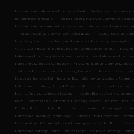
.
Indisches Essen Lieferservice Luxembourg Märel
Indisches Essen Lieferservice 
.
Rollingergrund-North Belair
Indisches Essen Lieferservice Luxembourg Cessang
.
Indisches Essen Lieferservice Luxembourg Gare
Indisches Essen Lieferservice 
.
.
Indisches Essen Lieferservice Luxembourg Beggen
Indisches Essen Lieferse
.
.
Luxembourg Grund
Indisches Essen Lieferservice Luxembourg Bouneweg-Süd
.
.
Verlorenkost
Indisches Essen Lieferservice Luxembourg Polfermillen
Indische
.
Lieferservice Luxembourg Kockelscheuer
Indisches Essen Lieferservice Luxembou
.
Lieferservice Lëtzebuerg Rollengergronn
Indisches Essen Lieferservice Lëtzebue
.
.
Indisches Essen Lieferservice Lëtzebuerg Gaasperech
Indisches Essen Liefers
.
Lëtzebuerg Bouneweg-Süd
Indisches Essen Lieferservice Lëtzebuerg Polfermill
.
Lieferservice Lëtzebuerg Neiduerf-Weimeschhaff
Indisches Essen Lieferservice 
.
Essen Lieferservice Luxemburg Zessingen
Indisches Essen Lieferservice Luxembu
.
.
Haute
Indisches Essen Lieferservice Luxemburg Pafendall
Indisches Essen Li
.
.
Kirchberg-Plateau
Indisches Essen Lieferservice Luxemburg Bonneweg-Nord
Ind
.
Lieferservice Luxemburg Dommeldange
Indisches Essen Lieferservice Luxembu
.
Indisches Essen Lieferservice Strassen Rollengergronn
Indisches Essen Lieferserv
.
.
Lieferservice Bertrange Helfent
Indisches Essen Lieferservice Bertrange
Indisc