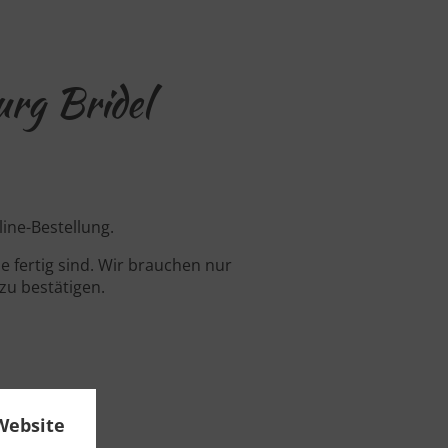
urg Bridel
ine-Bestellung.
 fertig sind. Wir brauchen nur
zu bestätigen.
Website