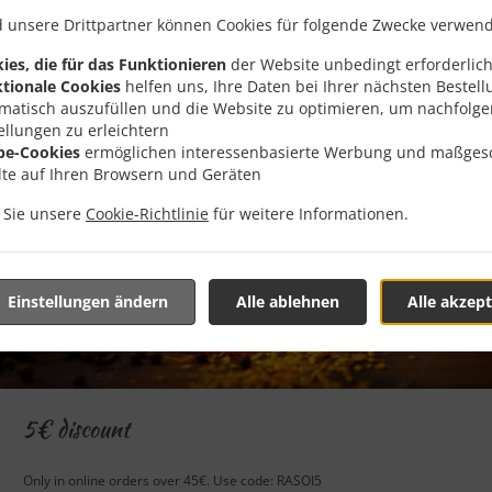
 unsere Drittpartner können Cookies für folgende Zwecke verwen
ies, die für das Funktionieren
der Website unbedingt erforderlich
tionale Cookies
helfen uns, Ihre Daten bei Ihrer nächsten Bestell
matisch auszufüllen und die Website zu optimieren, um nachfolg
ellungen zu erleichtern
be-Cookies
ermöglichen interessenbasierte Werbung und maßges
lte auf Ihren Browsern und Geräten
n Sie unsere
Cookie-Richtlinie
für weitere Informationen.
Einstellungen ändern
Alle ablehnen
Alle akzept
5€ discount
Only in online orders over 45€. Use code: RASOI5