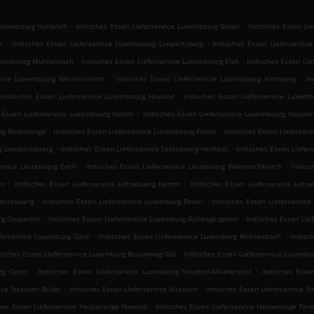
.
.
Luxembourg Hollerich
Indisches Essen Lieferservice Luxembourg Belair
Indisches Essen Li
.
.
e
Indisches Essen Lieferservice Luxembourg Limpertsberg
Indisches Essen Lieferservic
.
.
Luxembourg Muhlenbach
Indisches Essen Lieferservice Luxembourg Eich
Indisches Essen Lie
.
.
rvice Luxembourg Weimerskirch
Indisches Essen Lieferservice Luxembourg Kirchberg
In
.
Indisches Essen Lieferservice Luxembourg Howald
Indisches Essen Lieferservice Luxe
.
s Essen Lieferservice Luxembourg Hamm
Indisches Essen Lieferservice Luxembourg Neudor
.
.
rg Bereldange
Indisches Essen Lieferservice Luxembourg Findel
Indisches Essen Lieferser
.
.
rg Lampertsbierg
Indisches Essen Lieferservice Lëtzebuerg Helftent
Indisches Essen Liefer
.
.
ervice Lëtzebuerg Eech
Indisches Essen Lieferservice Lëtzebuerg Weimeschkierch
Indisc
.
.
en
Indisches Essen Lieferservice Lëtzebuerg Hamm
Indisches Essen Lieferservice Lëtz
.
.
Lëtzebuerg
Indisches Essen Lieferservice Luxemburg Belair
Indisches Essen Lieferservice
.
.
rg Gasperich
Indisches Essen Lieferservice Luxemburg Rollengergronn
Indisches Essen Lie
.
.
eferservice Luxemburg Gare
Indisches Essen Lieferservice Luxemburg Mühlenbach
Indisc
.
isches Essen Lieferservice Luxemburg Bouneweg-Süd
Indisches Essen Lieferservice Luxembu
.
.
rg Cents
Indisches Essen Lieferservice Luxemburg Neudorf-Weimershof
Indisches Esse
.
.
ice Strassen Bridel
Indisches Essen Lieferservice Strassen
Indisches Essen Lieferservice S
.
hes Essen Lieferservice Hesperange Howald
Indisches Essen Lieferservice Hesperange Fen