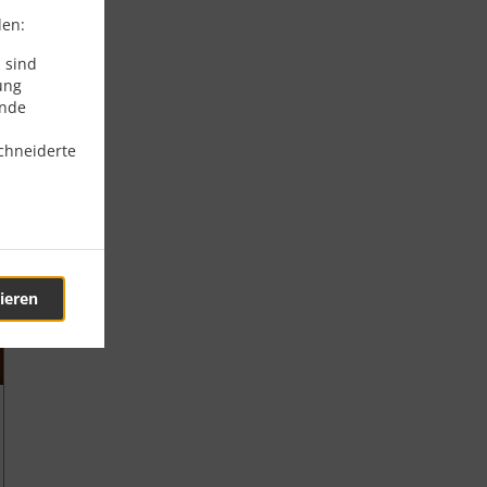
den:
 sind
ung
ende
chneiderte
ieren