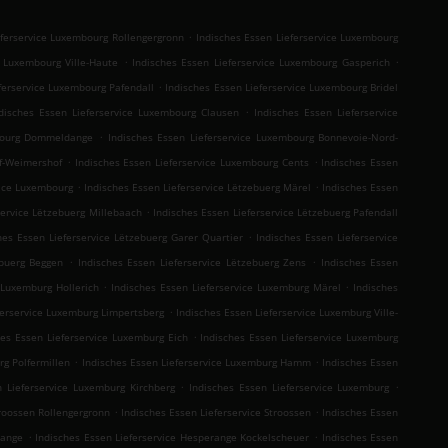
.
eferservice Luxembourg Rollengergronn
Indisches Essen Lieferservice Luxembourg
.
.
e Luxembourg Ville-Haute
Indisches Essen Lieferservice Luxembourg Gasperich
.
ferservice Luxembourg Pafendall
Indisches Essen Lieferservice Luxembourg Bridel
.
disches Essen Lieferservice Luxembourg Clausen
Indisches Essen Lieferservice
.
mbourg Dommeldange
Indisches Essen Lieferservice Luxembourg Bonnevoie-Nord-
.
.
f-Weimershof
Indisches Essen Lieferservice Luxembourg Cents
Indisches Essen
.
.
vice Luxembourg
Indisches Essen Lieferservice Lëtzebuerg Märel
Indisches Essen
.
service Lëtzebuerg Millebaach
Indisches Essen Lieferservice Lëtzebuerg Pafendall
.
hes Essen Lieferservice Lëtzebuerg Garer Quartier
Indisches Essen Lieferservice
.
.
ebuerg Beggen
Indisches Essen Lieferservice Lëtzebuerg Zens
Indisches Essen
.
.
 Luxemburg Hollerich
Indisches Essen Lieferservice Luxemburg Märel
Indisches
.
ferservice Luxemburg Limpertsberg
Indisches Essen Lieferservice Luxemburg Ville-
.
hes Essen Lieferservice Luxemburg Eich
Indisches Essen Lieferservice Luxemburg
.
.
rg Polfermillen
Indisches Essen Lieferservice Luxemburg Hamm
Indisches Essen
.
.
n Lieferservice Luxemburg Kirchberg
Indisches Essen Lieferservice Luxemburg
.
.
troossen Rollengergronn
Indisches Essen Lieferservice Stroossen
Indisches Essen
.
.
tange
Indisches Essen Lieferservice Hesperange Kockelscheuer
Indisches Essen