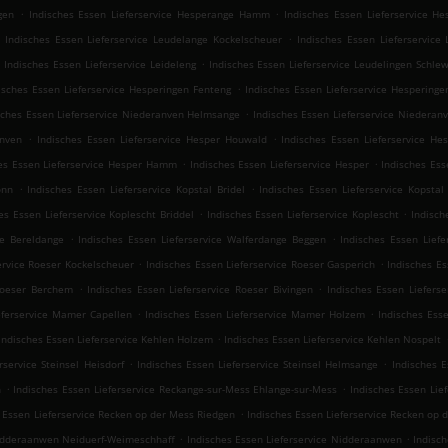
.
.
gen
Indisches Essen Lieferservice Hesperange Hamm
Indisches Essen Lieferservice H
.
Indisches Essen Lieferservice Leudelange Kockelscheuer
Indisches Essen Lieferservice
.
.
Indisches Essen Lieferservice Leideleng
Indisches Essen Lieferservice Leudelingen Schle
.
isches Essen Lieferservice Hesperingen Fenteng
Indisches Essen Lieferservice Hesperinge
.
sches Essen Lieferservice Niederanven Helmsange
Indisches Essen Lieferservice Niederan
.
.
anven
Indisches Essen Lieferservice Hesper Houwald
Indisches Essen Lieferservice He
.
.
es Essen Lieferservice Hesper Hamm
Indisches Essen Lieferservice Hesper
Indisches Ess
.
.
onn
Indisches Essen Lieferservice Kopstal Bridel
Indisches Essen Lieferservice Kopstal
.
.
es Essen Lieferservice Koplescht Briddel
Indisches Essen Lieferservice Koplescht
Indisch
.
.
ge Bereldange
Indisches Essen Lieferservice Walferdange Beggen
Indisches Essen Lief
.
.
ervice Roeser Kockelscheuer
Indisches Essen Lieferservice Roeser Gasperich
Indisches Es
.
.
 Roeser Berchem
Indisches Essen Lieferservice Roeser Bivingen
Indisches Essen Liefers
.
.
eferservice Mamer Capellen
Indisches Essen Lieferservice Mamer Holzem
Indisches Ess
.
Indisches Essen Lieferservice Kehlen Holzem
Indisches Essen Lieferservice Kehlen Nospelt
.
.
rservice Steinsel Heisdorf
Indisches Essen Lieferservice Steinsel Helmsange
Indisches E
.
.
n
Indisches Essen Lieferservice Reckange-sur-Mess Ehlange-sur-Mess
Indisches Essen Lie
.
 Essen Lieferservice Recken op der Mess Riedgen
Indisches Essen Lieferservice Recken op 
.
.
Nidderaanwen Neiduerf-Weimeschhaff
Indisches Essen Lieferservice Nidderaanwen
Indisch