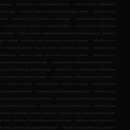
.
.
esperange
Indisches Essen Lieferservice Howald
Indisches Essen Lieferservice
.
.
 Leudelange
Indisches Essen Lieferservice Bartringen Helfent
Indisches Essen
.
.
wenhof
Indisches Essen Lieferservice Leudelingen
Indisches Essen Lieferservice
.
.
n
Indisches Essen Lieferservice Bartreng Helfent
Indisches Essen Lieferservice
.
.
ven Ernster
Indisches Essen Lieferservice Niederanven Senningerberg
Indisches
.
.
sper Fenteng
Indisches Essen Lieferservice Hesper Fentange
Indisches Essen
.
.
en Lieferservice Bridel
Indisches Essen Lieferservice Fentange
Indisches Essen
.
.
 Bereldange
Indisches Essen Lieferservice Kopstal Koplescht
Indisches Essen
.
.
es Essen Lieferservice Bereldange
Indisches Essen Lieferservice Walfer Helsem
.
erservice Walferdange Dommeldange
Indisches Essen Lieferservice Walferdange
.
.
sen Lieferservice Roeser Alzingen
Indisches Essen Lieferservice Roeser Bivange
.
.
ervice Roeser Crauthem
Indisches Essen Lieferservice Roeser
Indisches Essen
.
.
en Lieferservice Mamer
Indisches Essen Lieferservice Alzingen
Indisches Essen
.
.
Indisches Essen Lieferservice Kehlen
Indisches Essen Lieferservice Walferdingen
.
.
ssen Lieferservice Steinsel
Indisches Essen Lieferservice Itzig
Indisches Essen
.
ferservice Reckange-sur-Mess Pontpierre
Indisches Essen Lieferservice Reckange-
.
.
der Mess
Indisches Essen Lieferservice Helmsange
Indisches Essen Lieferservice
.
.
es Essen Lieferservice Steesel Mullendorf
Indisches Essen Lieferservice Steesel