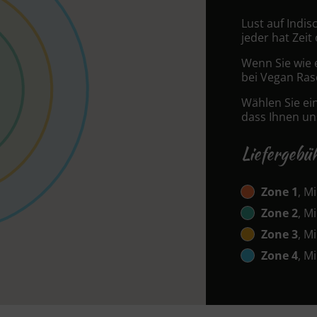
Lust auf Indis
jeder hat Zeit
Wenn Sie wie 
bei Vegan Raso
Wählen Sie ei
dass Ihnen uns
Liefergebü
Zone 1
, M
Zone 2
, M
Zone 3
, M
Zone 4
, M