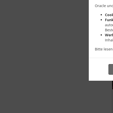
Oracle und
Cook
Funk
auto
Best
Wer
Inha
Bitte lese