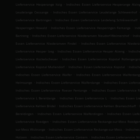
.
Lieferservice Hesperange Itzig
Indisches Essen Lieferservice Hesperange Alzin
.
.
Leudelange Cessange
Indisches Essen Lieferservice Leudelange Schlewenhof
.
Lieferservice Bartringen
Indisches Essen Lieferservice Leideleng Schléiwenhaff
.
.
Hesperingen Howald
Indisches Essen Lieferservice Hesperingen Fentange
Ind
.
.
Bartreng
Indisches Essen Lieferservice Niederanven Neudorf-Weimershof
Indi
.
Essen Lieferservice Niederanven Findel
Indisches Essen Lieferservice Nieder
.
.
Lieferservice Hesper Izeg
Indisches Essen Lieferservice Hesper Alzeng
Indisch
.
Lieferservice Kockelscheuer
Indisches Essen Lieferservice Kopstal Rollengergr
.
.
Lieferservice Kopstal Mullendorf
Indisches Essen Lieferservice Kopstal
Indisch
.
Indisches Essen Lieferservice Walfer
Indisches Essen Lieferservice Walferdan
.
.
Helmsange
Indisches Essen Lieferservice Walferdange
Indisches Essen Liefers
.
Indisches Essen Lieferservice Roeser Fentange
Indisches Essen Lieferservice
.
.
Lieferservice L Bereldange
Indisches Essen Lieferservice L
Indisches Essen Li
.
.
Lieferservice Kehlen Bridel
Indisches Essen Lieferservice Kehlen Brameschhaff
.
.
Bereldingen
Indisches Essen Lieferservice Walferdingen
Indisches Essen Liefe
.
Lieferservice Roedgen
Indisches Essen Lieferservice Reckange-sur-Mess Roedge
.
.
sur-Mess Wickrange
Indisches Essen Lieferservice Reckange-sur-Mess
Indisches
.
.
Holzem
Indisches Essen Lieferservice Contern
Indisches Essen Lieferservice 