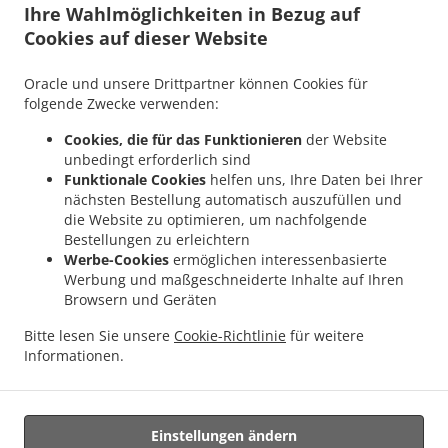
Ihre Wahlmöglichkeiten in Bezug auf
.
.
Mondercange Pontpierre
Indisches Essen Lieferservice Mondercange Bergem
Cookies auf dieser Website
.
.
Indisches Essen Lieferservice Mondercange
Indisches Essen Lieferservice Bergem
.
.
Indisches Essen Lieferservice Mullendorf
Indisches Essen Lieferservice Heisdorf
Oracle und unsere Drittpartner können Cookies für
.
.
Indisches Essen Lieferservice Pontpierre
Indisches Essen Lieferservice Junglinster
folgende Zwecke verwenden:
.
.
Indisches Essen Lieferservice Bivange
Indisches Essen Lieferservice Livange
Cookies, die für das Funktionieren
der Website
.
Indisches Essen Lieferservice Weiler zum Tuer
Indisches Essen Lieferservice Weiler-
unbedingt erforderlich sind
.
.
la-Tour Hassel
Indisches Essen Lieferservice Weiler-la-Tour
Indisches Essen
Funktionale Cookies
helfen uns, Ihre Daten bei Ihrer
.
.
Lieferservice Monnerich Steinbrücken
Indisches Essen Lieferservice Monnerich
nächsten Bestellung automatisch auszufüllen und
.
die Website zu optimieren, um nachfolgende
Indisches Essen Lieferservice Ehlange-sur-Mess
Indisches Essen Lieferservice Kielen
Bestellungen zu erleichtern
.
.
.
Indisches Essen Lieferservice Findel Hamm
Indisches Essen Lieferservice Findel
Werbe-Cookies
ermöglichen interessenbasierte
.
Indisches Essen Lieferservice Reckingen/Mess Wickringen
Indisches Essen
Werbung und maßgeschneiderte Inhalte auf Ihren
.
Lieferservice Reckingen/Mess Ehlange-sur-Mess
Indisches Essen Lieferservice
Browsern und Geräten
.
.
Reckingen/Mess
Indisches Essen Lieferservice Sandweiler Findel
Indisches Essen
Bitte lesen Sie unsere
Cookie-Richtlinie
für weitere
.
.
Lieferservice Sandweiler Hamm
Indisches Essen Lieferservice Sandweiler
Indisches
Informationen.
.
.
Essen Lieferservice Dippach
Indisches Essen Lieferservice Weiler zum Turm
Vegan
.
Essen Lieferservice
Essen zum mitnehmen und zum Liefern
Einstellungen ändern