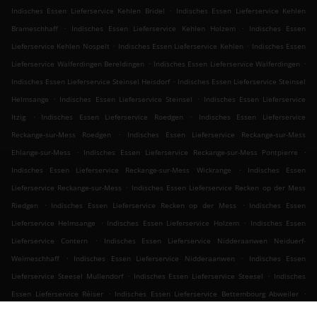
.
Indisches Essen Lieferservice Kehlen Bridel
Indisches Essen Lieferservice Kehlen
.
.
Brameschhaff
Indisches Essen Lieferservice Kehlen Holzem
Indisches Essen
.
.
Lieferservice Kehlen Nospelt
Indisches Essen Lieferservice Kehlen
Indisches Essen
.
.
Lieferservice Walferdingen Bereldingen
Indisches Essen Lieferservice Walferdingen
.
Indisches Essen Lieferservice Steinsel Heisdorf
Indisches Essen Lieferservice Steinsel
.
.
Helmsange
Indisches Essen Lieferservice Steinsel
Indisches Essen Lieferservice
.
.
Itzig
Indisches Essen Lieferservice Roedgen
Indisches Essen Lieferservice
.
Reckange-sur-Mess Roedgen
Indisches Essen Lieferservice Reckange-sur-Mess
.
.
Ehlange-sur-Mess
Indisches Essen Lieferservice Reckange-sur-Mess Pontpierre
.
Indisches Essen Lieferservice Reckange-sur-Mess Wickrange
Indisches Essen
.
Lieferservice Reckange-sur-Mess
Indisches Essen Lieferservice Recken op der Mess
.
.
Riedgen
Indisches Essen Lieferservice Recken op der Mess
Indisches Essen
.
.
Lieferservice Helmsange
Indisches Essen Lieferservice Holzem
Indisches Essen
.
Lieferservice Contern
Indisches Essen Lieferservice Nidderaanwen Neiduerf-
.
.
Weimeschhaff
Indisches Essen Lieferservice Nidderaanwen
Indisches Essen
.
.
Lieferservice Steesel Mullendorf
Indisches Essen Lieferservice Steesel
Indisches
.
.
Essen Lieferservice Réiser
Indisches Essen Lieferservice Bettembourg Abweiler
.
Indisches Essen Lieferservice Bettembourg
Indisches Essen Lieferservice