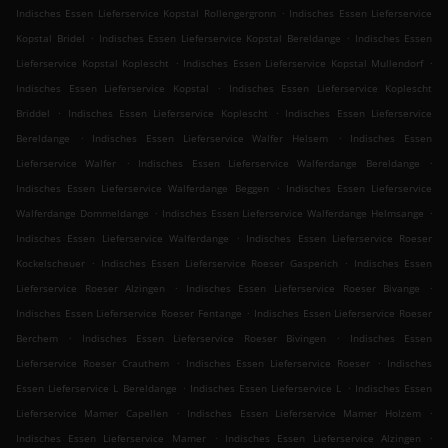
.
Indisches Essen Lieferservice Kopstal Rollengergronn
Indisches Essen Lieferservice
.
.
Kopstal Bridel
Indisches Essen Lieferservice Kopstal Bereldange
Indisches Essen
.
.
Lieferservice Kopstal Koplescht
Indisches Essen Lieferservice Kopstal Mullendorf
.
Indisches Essen Lieferservice Kopstal
Indisches Essen Lieferservice Koplescht
.
.
Briddel
Indisches Essen Lieferservice Koplescht
Indisches Essen Lieferservice
.
.
Bereldange
Indisches Essen Lieferservice Walfer Helsem
Indisches Essen
.
.
Lieferservice Walfer
Indisches Essen Lieferservice Walferdange Bereldange
.
Indisches Essen Lieferservice Walferdange Beggen
Indisches Essen Lieferservice
.
.
Walferdange Dommeldange
Indisches Essen Lieferservice Walferdange Helmsange
.
Indisches Essen Lieferservice Walferdange
Indisches Essen Lieferservice Roeser
.
.
Kockelscheuer
Indisches Essen Lieferservice Roeser Gasperich
Indisches Essen
.
.
Lieferservice Roeser Alzingen
Indisches Essen Lieferservice Roeser Bivange
.
Indisches Essen Lieferservice Roeser Fentange
Indisches Essen Lieferservice Roeser
.
.
Berchem
Indisches Essen Lieferservice Roeser Bivingen
Indisches Essen
.
.
Lieferservice Roeser Crauthem
Indisches Essen Lieferservice Roeser
Indisches
.
.
Essen Lieferservice L Bereldange
Indisches Essen Lieferservice L
Indisches Essen
.
.
Lieferservice Mamer Capellen
Indisches Essen Lieferservice Mamer Holzem
.
.
Indisches Essen Lieferservice Mamer
Indisches Essen Lieferservice Alzingen