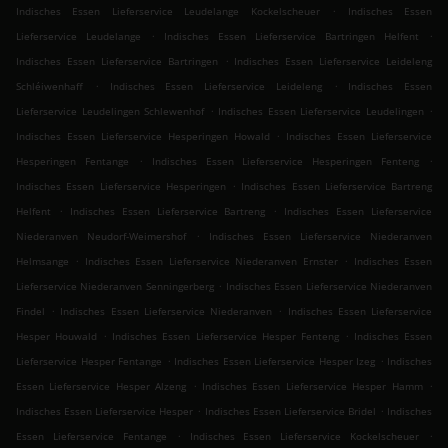
.
Indisches Essen Lieferservice Leudelange Kockelscheuer
Indisches Essen
.
.
Lieferservice Leudelange
Indisches Essen Lieferservice Bartringen Helfent
.
Indisches Essen Lieferservice Bartringen
Indisches Essen Lieferservice Leideleng
.
.
Schléiwenhaff
Indisches Essen Lieferservice Leideleng
Indisches Essen
.
.
Lieferservice Leudelingen Schlewenhof
Indisches Essen Lieferservice Leudelingen
.
Indisches Essen Lieferservice Hesperingen Howald
Indisches Essen Lieferservice
.
.
Hesperingen Fentange
Indisches Essen Lieferservice Hesperingen Fenteng
.
Indisches Essen Lieferservice Hesperingen
Indisches Essen Lieferservice Bartreng
.
.
Helfent
Indisches Essen Lieferservice Bartreng
Indisches Essen Lieferservice
.
Niederanven Neudorf-Weimershof
Indisches Essen Lieferservice Niederanven
.
.
Helmsange
Indisches Essen Lieferservice Niederanven Ernster
Indisches Essen
.
Lieferservice Niederanven Senningerberg
Indisches Essen Lieferservice Niederanven
.
.
Findel
Indisches Essen Lieferservice Niederanven
Indisches Essen Lieferservice
.
.
Hesper Houwald
Indisches Essen Lieferservice Hesper Fenteng
Indisches Essen
.
.
Lieferservice Hesper Fentange
Indisches Essen Lieferservice Hesper Izeg
Indisches
.
.
Essen Lieferservice Hesper Alzeng
Indisches Essen Lieferservice Hesper Hamm
.
.
Indisches Essen Lieferservice Hesper
Indisches Essen Lieferservice Bridel
Indisches
.
.
Essen Lieferservice Fentange
Indisches Essen Lieferservice Kockelscheuer