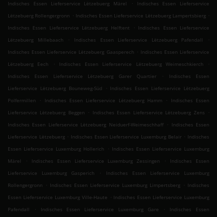
.
Indisches Essen Lieferservice Lëtzebuerg Märel
Indisches Essen Lieferservice
.
.
Lëtzebuerg Rollengergronn
Indisches Essen Lieferservice Lëtzebuerg Lampertsbierg
.
Indisches Essen Lieferservice Lëtzebuerg Helftent
Indisches Essen Lieferservice
.
.
Lëtzebuerg Millebaach
Indisches Essen Lieferservice Lëtzebuerg Pafendall
.
Indisches Essen Lieferservice Lëtzebuerg Gaasperech
Indisches Essen Lieferservice
.
.
Lëtzebuerg Eech
Indisches Essen Lieferservice Lëtzebuerg Weimeschkierch
.
Indisches Essen Lieferservice Lëtzebuerg Garer Quartier
Indisches Essen
.
Lieferservice Lëtzebuerg Bouneweg-Süd
Indisches Essen Lieferservice Lëtzebuerg
.
.
Polfermillen
Indisches Essen Lieferservice Lëtzebuerg Hamm
Indisches Essen
.
.
Lieferservice Lëtzebuerg Beggen
Indisches Essen Lieferservice Lëtzebuerg Zens
.
Indisches Essen Lieferservice Lëtzebuerg Neiduerf-Weimeschhaff
Indisches Essen
.
.
Lieferservice Lëtzebuerg
Indisches Essen Lieferservice Luxemburg Belair
Indisches
.
Essen Lieferservice Luxemburg Hollerich
Indisches Essen Lieferservice Luxemburg
.
.
Märel
Indisches Essen Lieferservice Luxemburg Zessingen
Indisches Essen
.
Lieferservice Luxemburg Gasperich
Indisches Essen Lieferservice Luxemburg
.
.
Rollengergronn
Indisches Essen Lieferservice Luxemburg Limpertsberg
Indisches
.
Essen Lieferservice Luxemburg Ville-Haute
Indisches Essen Lieferservice Luxemburg
.
.
Pafendall
Indisches Essen Lieferservice Luxemburg Gare
Indisches Essen