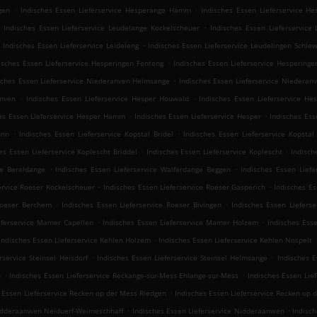
.
.
gen
Indisches Essen Lieferservice Hesperange Hamm
Indisches Essen Lieferservice H
.
Indisches Essen Lieferservice Leudelange Kockelscheuer
Indisches Essen Lieferservice
.
.
Indisches Essen Lieferservice Leideleng
Indisches Essen Lieferservice Leudelingen Schle
.
isches Essen Lieferservice Hesperingen Fenteng
Indisches Essen Lieferservice Hesperinge
.
sches Essen Lieferservice Niederanven Helmsange
Indisches Essen Lieferservice Niederan
.
.
anven
Indisches Essen Lieferservice Hesper Houwald
Indisches Essen Lieferservice He
.
.
es Essen Lieferservice Hesper Hamm
Indisches Essen Lieferservice Hesper
Indisches Ess
.
.
onn
Indisches Essen Lieferservice Kopstal Bridel
Indisches Essen Lieferservice Kopstal
.
.
es Essen Lieferservice Koplescht Briddel
Indisches Essen Lieferservice Koplescht
Indisch
.
.
ge Bereldange
Indisches Essen Lieferservice Walferdange Beggen
Indisches Essen Lief
.
.
ervice Roeser Kockelscheuer
Indisches Essen Lieferservice Roeser Gasperich
Indisches Es
.
.
 Roeser Berchem
Indisches Essen Lieferservice Roeser Bivingen
Indisches Essen Liefers
.
.
eferservice Mamer Capellen
Indisches Essen Lieferservice Mamer Holzem
Indisches Ess
.
Indisches Essen Lieferservice Kehlen Holzem
Indisches Essen Lieferservice Kehlen Nospelt
.
.
rservice Steinsel Heisdorf
Indisches Essen Lieferservice Steinsel Helmsange
Indisches E
.
.
n
Indisches Essen Lieferservice Reckange-sur-Mess Ehlange-sur-Mess
Indisches Essen Lie
.
 Essen Lieferservice Recken op der Mess Riedgen
Indisches Essen Lieferservice Recken op 
.
.
Nidderaanwen Neiduerf-Weimeschhaff
Indisches Essen Lieferservice Nidderaanwen
Indisch