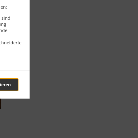
den:
 sind
ung
ende
chneiderte
ieren