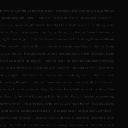
.
eferservice Luxembourg Rollengergronn
Indisches Essen Lieferservice Luxembourg
.
.
e Luxembourg Ville-Haute
Indisches Essen Lieferservice Luxembourg Gasperich
.
ferservice Luxembourg Pafendall
Indisches Essen Lieferservice Luxembourg Bridel
.
disches Essen Lieferservice Luxembourg Clausen
Indisches Essen Lieferservice
.
mbourg Dommeldange
Indisches Essen Lieferservice Luxembourg Bonnevoie-Nord-
.
.
f-Weimershof
Indisches Essen Lieferservice Luxembourg Cents
Indisches Essen
.
.
vice Luxembourg
Indisches Essen Lieferservice Lëtzebuerg Märel
Indisches Essen
.
service Lëtzebuerg Millebaach
Indisches Essen Lieferservice Lëtzebuerg Pafendall
.
hes Essen Lieferservice Lëtzebuerg Garer Quartier
Indisches Essen Lieferservice
.
.
ebuerg Beggen
Indisches Essen Lieferservice Lëtzebuerg Zens
Indisches Essen
.
.
 Luxemburg Hollerich
Indisches Essen Lieferservice Luxemburg Märel
Indisches
.
ferservice Luxemburg Limpertsberg
Indisches Essen Lieferservice Luxemburg Ville-
.
hes Essen Lieferservice Luxemburg Eich
Indisches Essen Lieferservice Luxemburg
.
.
rg Polfermillen
Indisches Essen Lieferservice Luxemburg Hamm
Indisches Essen
.
.
n Lieferservice Luxemburg Kirchberg
Indisches Essen Lieferservice Luxemburg
.
.
troossen Rollengergronn
Indisches Essen Lieferservice Stroossen
Indisches Essen
.
.
tange
Indisches Essen Lieferservice Hesperange Kockelscheuer
Indisches Essen