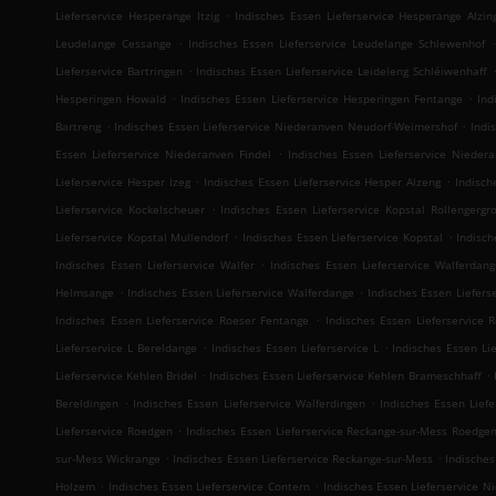
.
Lieferservice Hesperange Itzig
Indisches Essen Lieferservice Hesperange Alzin
.
.
Leudelange Cessange
Indisches Essen Lieferservice Leudelange Schlewenhof
.
Lieferservice Bartringen
Indisches Essen Lieferservice Leideleng Schléiwenhaff
.
.
Hesperingen Howald
Indisches Essen Lieferservice Hesperingen Fentange
Ind
.
.
Bartreng
Indisches Essen Lieferservice Niederanven Neudorf-Weimershof
Indi
.
Essen Lieferservice Niederanven Findel
Indisches Essen Lieferservice Nieder
.
.
Lieferservice Hesper Izeg
Indisches Essen Lieferservice Hesper Alzeng
Indisch
.
Lieferservice Kockelscheuer
Indisches Essen Lieferservice Kopstal Rollengergr
.
.
Lieferservice Kopstal Mullendorf
Indisches Essen Lieferservice Kopstal
Indisch
.
Indisches Essen Lieferservice Walfer
Indisches Essen Lieferservice Walferdan
.
.
Helmsange
Indisches Essen Lieferservice Walferdange
Indisches Essen Liefers
.
Indisches Essen Lieferservice Roeser Fentange
Indisches Essen Lieferservice
.
.
Lieferservice L Bereldange
Indisches Essen Lieferservice L
Indisches Essen Li
.
.
Lieferservice Kehlen Bridel
Indisches Essen Lieferservice Kehlen Brameschhaff
.
.
Bereldingen
Indisches Essen Lieferservice Walferdingen
Indisches Essen Liefe
.
Lieferservice Roedgen
Indisches Essen Lieferservice Reckange-sur-Mess Roedge
.
.
sur-Mess Wickrange
Indisches Essen Lieferservice Reckange-sur-Mess
Indisches
.
.
Holzem
Indisches Essen Lieferservice Contern
Indisches Essen Lieferservice 