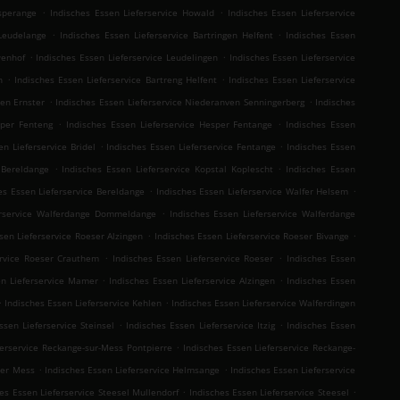
.
.
esperange
Indisches Essen Lieferservice Howald
Indisches Essen Lieferservice
.
.
 Leudelange
Indisches Essen Lieferservice Bartringen Helfent
Indisches Essen
.
.
wenhof
Indisches Essen Lieferservice Leudelingen
Indisches Essen Lieferservice
.
.
n
Indisches Essen Lieferservice Bartreng Helfent
Indisches Essen Lieferservice
.
.
ven Ernster
Indisches Essen Lieferservice Niederanven Senningerberg
Indisches
.
.
sper Fenteng
Indisches Essen Lieferservice Hesper Fentange
Indisches Essen
.
.
en Lieferservice Bridel
Indisches Essen Lieferservice Fentange
Indisches Essen
.
.
 Bereldange
Indisches Essen Lieferservice Kopstal Koplescht
Indisches Essen
.
.
es Essen Lieferservice Bereldange
Indisches Essen Lieferservice Walfer Helsem
.
erservice Walferdange Dommeldange
Indisches Essen Lieferservice Walferdange
.
.
sen Lieferservice Roeser Alzingen
Indisches Essen Lieferservice Roeser Bivange
.
.
ervice Roeser Crauthem
Indisches Essen Lieferservice Roeser
Indisches Essen
.
.
en Lieferservice Mamer
Indisches Essen Lieferservice Alzingen
Indisches Essen
.
.
Indisches Essen Lieferservice Kehlen
Indisches Essen Lieferservice Walferdingen
.
.
ssen Lieferservice Steinsel
Indisches Essen Lieferservice Itzig
Indisches Essen
.
ferservice Reckange-sur-Mess Pontpierre
Indisches Essen Lieferservice Reckange-
.
.
der Mess
Indisches Essen Lieferservice Helmsange
Indisches Essen Lieferservice
.
.
es Essen Lieferservice Steesel Mullendorf
Indisches Essen Lieferservice Steesel