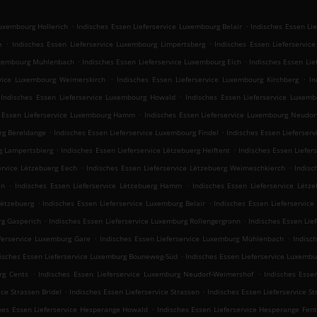
.
.
Luxembourg Hollerich
Indisches Essen Lieferservice Luxembourg Belair
Indisches Essen Li
.
.
e
Indisches Essen Lieferservice Luxembourg Limpertsberg
Indisches Essen Lieferservic
.
.
Luxembourg Muhlenbach
Indisches Essen Lieferservice Luxembourg Eich
Indisches Essen Lie
.
.
rvice Luxembourg Weimerskirch
Indisches Essen Lieferservice Luxembourg Kirchberg
In
.
Indisches Essen Lieferservice Luxembourg Howald
Indisches Essen Lieferservice Luxe
.
s Essen Lieferservice Luxembourg Hamm
Indisches Essen Lieferservice Luxembourg Neudor
.
.
rg Bereldange
Indisches Essen Lieferservice Luxembourg Findel
Indisches Essen Lieferser
.
.
rg Lampertsbierg
Indisches Essen Lieferservice Lëtzebuerg Helftent
Indisches Essen Liefer
.
.
ervice Lëtzebuerg Eech
Indisches Essen Lieferservice Lëtzebuerg Weimeschkierch
Indisc
.
.
en
Indisches Essen Lieferservice Lëtzebuerg Hamm
Indisches Essen Lieferservice Lëtz
.
.
Lëtzebuerg
Indisches Essen Lieferservice Luxemburg Belair
Indisches Essen Lieferservice
.
.
rg Gasperich
Indisches Essen Lieferservice Luxemburg Rollengergronn
Indisches Essen Lie
.
.
eferservice Luxemburg Gare
Indisches Essen Lieferservice Luxemburg Mühlenbach
Indisc
.
isches Essen Lieferservice Luxemburg Bouneweg-Süd
Indisches Essen Lieferservice Luxembu
.
.
rg Cents
Indisches Essen Lieferservice Luxemburg Neudorf-Weimershof
Indisches Esse
.
.
ice Strassen Bridel
Indisches Essen Lieferservice Strassen
Indisches Essen Lieferservice S
.
hes Essen Lieferservice Hesperange Howald
Indisches Essen Lieferservice Hesperange Fen