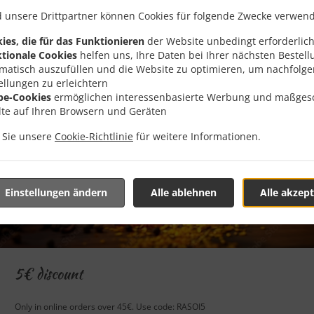
 unsere Drittpartner können Cookies für folgende Zwecke verwen
ies, die für das Funktionieren
der Website unbedingt erforderlich
tionale Cookies
helfen uns, Ihre Daten bei Ihrer nächsten Bestell
matisch auszufüllen und die Website zu optimieren, um nachfolg
ellungen zu erleichtern
be-Cookies
ermöglichen interessenbasierte Werbung und maßges
lte auf Ihren Browsern und Geräten
n Sie unsere
Cookie-Richtlinie
für weitere Informationen.
Einstellungen ändern
Alle ablehnen
Alle akzept
5€ discount
Only in online orders over 45€. Use code: RASOI5