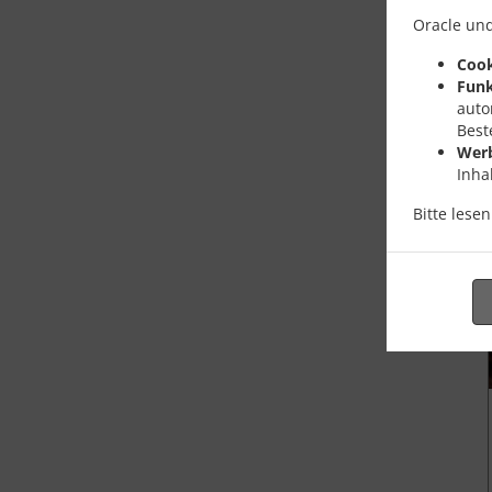
Oracle und
Cook
Funk
auto
Best
Wer
Inha
Bitte lese