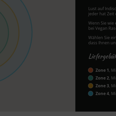
Lust auf Indi
jeder hat Zeit
Wenn Sie wie 
bei Vegan Raso
Wählen Sie ei
dass Ihnen uns
Liefergebü
Zone 1
, M
Zone 2
, M
Zone 3
, M
Zone 4
, M