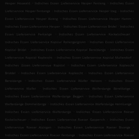
.
.
Hesper Houwald
Indisches Essen Lieferservice Hesper Fenteng
Indisches Essen
.
.
Lieferservice Hesper Fentange
Indisches Essen Lieferservice Hesper Izeg
Indisches
.
.
Essen Lieferservice Hesper Alzeng
Indisches Essen Lieferservice Hesper Hamm
.
.
Indisches Essen Lieferservice Hesper
Indisches Essen Lieferservice Bridel
Indisches
.
.
Essen Lieferservice Fentange
Indisches Essen Lieferservice Kockelscheuer
.
Indisches Essen Lieferservice Kopstal Rollengergronn
Indisches Essen Lieferservice
.
.
Kopstal Bridel
Indisches Essen Lieferservice Kopstal Bereldange
Indisches Essen
.
.
Lieferservice Kopstal Koplescht
Indisches Essen Lieferservice Kopstal Mullendorf
.
Indisches Essen Lieferservice Kopstal
Indisches Essen Lieferservice Koplescht
.
.
Briddel
Indisches Essen Lieferservice Koplescht
Indisches Essen Lieferservice
.
.
Bereldange
Indisches Essen Lieferservice Walfer Helsem
Indisches Essen
.
.
Lieferservice Walfer
Indisches Essen Lieferservice Walferdange Bereldange
.
Indisches Essen Lieferservice Walferdange Beggen
Indisches Essen Lieferservice
.
.
Walferdange Dommeldange
Indisches Essen Lieferservice Walferdange Helmsange
.
Indisches Essen Lieferservice Walferdange
Indisches Essen Lieferservice Roeser
.
.
Kockelscheuer
Indisches Essen Lieferservice Roeser Gasperich
Indisches Essen
.
.
Lieferservice Roeser Alzingen
Indisches Essen Lieferservice Roeser Bivange
.
Indisches Essen Lieferservice Roeser Fentange
Indisches Essen Lieferservice Roeser