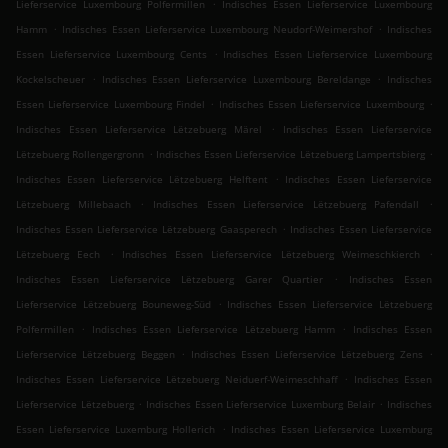
.
Lieferservice Luxembourg Polfermillen
Indisches Essen Lieferservice Luxembourg
.
.
Hamm
Indisches Essen Lieferservice Luxembourg Neudorf-Weimershof
Indisches
.
Essen Lieferservice Luxembourg Cents
Indisches Essen Lieferservice Luxembourg
.
.
Kockelscheuer
Indisches Essen Lieferservice Luxembourg Bereldange
Indisches
.
.
Essen Lieferservice Luxembourg Findel
Indisches Essen Lieferservice Luxembourg
.
Indisches Essen Lieferservice Lëtzebuerg Märel
Indisches Essen Lieferservice
.
.
Lëtzebuerg Rollengergronn
Indisches Essen Lieferservice Lëtzebuerg Lampertsbierg
.
Indisches Essen Lieferservice Lëtzebuerg Helftent
Indisches Essen Lieferservice
.
.
Lëtzebuerg Millebaach
Indisches Essen Lieferservice Lëtzebuerg Pafendall
.
Indisches Essen Lieferservice Lëtzebuerg Gaasperech
Indisches Essen Lieferservice
.
.
Lëtzebuerg Eech
Indisches Essen Lieferservice Lëtzebuerg Weimeschkierch
.
Indisches Essen Lieferservice Lëtzebuerg Garer Quartier
Indisches Essen
.
Lieferservice Lëtzebuerg Bouneweg-Süd
Indisches Essen Lieferservice Lëtzebuerg
.
.
Polfermillen
Indisches Essen Lieferservice Lëtzebuerg Hamm
Indisches Essen
.
.
Lieferservice Lëtzebuerg Beggen
Indisches Essen Lieferservice Lëtzebuerg Zens
.
Indisches Essen Lieferservice Lëtzebuerg Neiduerf-Weimeschhaff
Indisches Essen
.
.
Lieferservice Lëtzebuerg
Indisches Essen Lieferservice Luxemburg Belair
Indisches
.
Essen Lieferservice Luxemburg Hollerich
Indisches Essen Lieferservice Luxemburg