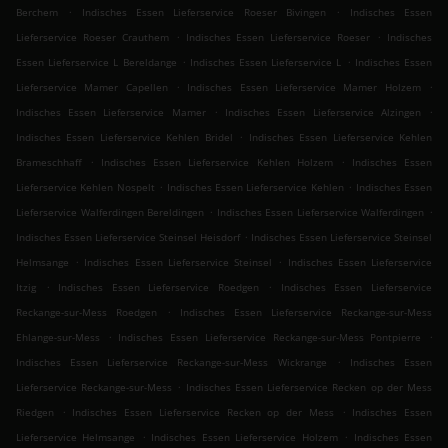
.
.
Berchem
Indisches Essen Lieferservice Roeser Bivingen
Indisches Essen
.
.
Lieferservice Roeser Crauthem
Indisches Essen Lieferservice Roeser
Indisches
.
.
Essen Lieferservice L Bereldange
Indisches Essen Lieferservice L
Indisches Essen
.
.
Lieferservice Mamer Capellen
Indisches Essen Lieferservice Mamer Holzem
.
.
Indisches Essen Lieferservice Mamer
Indisches Essen Lieferservice Alzingen
.
Indisches Essen Lieferservice Kehlen Bridel
Indisches Essen Lieferservice Kehlen
.
.
Brameschhaff
Indisches Essen Lieferservice Kehlen Holzem
Indisches Essen
.
.
Lieferservice Kehlen Nospelt
Indisches Essen Lieferservice Kehlen
Indisches Essen
.
.
Lieferservice Walferdingen Bereldingen
Indisches Essen Lieferservice Walferdingen
.
Indisches Essen Lieferservice Steinsel Heisdorf
Indisches Essen Lieferservice Steinsel
.
.
Helmsange
Indisches Essen Lieferservice Steinsel
Indisches Essen Lieferservice
.
.
Itzig
Indisches Essen Lieferservice Roedgen
Indisches Essen Lieferservice
.
Reckange-sur-Mess Roedgen
Indisches Essen Lieferservice Reckange-sur-Mess
.
.
Ehlange-sur-Mess
Indisches Essen Lieferservice Reckange-sur-Mess Pontpierre
.
Indisches Essen Lieferservice Reckange-sur-Mess Wickrange
Indisches Essen
.
Lieferservice Reckange-sur-Mess
Indisches Essen Lieferservice Recken op der Mess
.
.
Riedgen
Indisches Essen Lieferservice Recken op der Mess
Indisches Essen
.
.
Lieferservice Helmsange
Indisches Essen Lieferservice Holzem
Indisches Essen