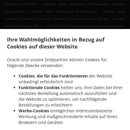
.
Lieferservice Contern
Indisches Essen Lieferservice Nidderaanwen Neiduerf-
.
.
Weimeschhaff
Indisches Essen Lieferservice Nidderaanwen
Indisches Essen
.
.
Lieferservice Steesel Mullendorf
Indisches Essen Lieferservice Steesel
Indisches
.
.
Essen Lieferservice Réiser
Indisches Essen Lieferservice Bettembourg Abweiler
.
Indisches Essen Lieferservice Bettembourg
Indisches Essen Lieferservice
Ihre Wahlmöglichkeiten in Bezug auf
.
.
Mondercange Pontpierre
Indisches Essen Lieferservice Mondercange Bergem
Cookies auf dieser Website
.
.
Indisches Essen Lieferservice Mondercange
Indisches Essen Lieferservice Bergem
.
.
Indisches Essen Lieferservice Mullendorf
Indisches Essen Lieferservice Heisdorf
Oracle und unsere Drittpartner können Cookies für
.
.
Indisches Essen Lieferservice Pontpierre
Indisches Essen Lieferservice Junglinster
folgende Zwecke verwenden:
.
.
Indisches Essen Lieferservice Bivange
Indisches Essen Lieferservice Livange
Cookies, die für das Funktionieren
der Website
.
Indisches Essen Lieferservice Weiler zum Tuer
Indisches Essen Lieferservice Weiler-
unbedingt erforderlich sind
.
.
la-Tour Hassel
Indisches Essen Lieferservice Weiler-la-Tour
Indisches Essen
Funktionale Cookies
helfen uns, Ihre Daten bei Ihrer
.
.
Lieferservice Monnerich Steinbrücken
Indisches Essen Lieferservice Monnerich
nächsten Bestellung automatisch auszufüllen und
.
die Website zu optimieren, um nachfolgende
Indisches Essen Lieferservice Ehlange-sur-Mess
Indisches Essen Lieferservice Kielen
Bestellungen zu erleichtern
.
.
.
Indisches Essen Lieferservice Findel Hamm
Indisches Essen Lieferservice Findel
Werbe-Cookies
ermöglichen interessenbasierte
.
Indisches Essen Lieferservice Reckingen/Mess Wickringen
Indisches Essen
Werbung und maßgeschneiderte Inhalte auf Ihren
.
Lieferservice Reckingen/Mess Ehlange-sur-Mess
Indisches Essen Lieferservice
Browsern und Geräten
.
.
Reckingen/Mess
Indisches Essen Lieferservice Sandweiler Findel
Indisches Essen