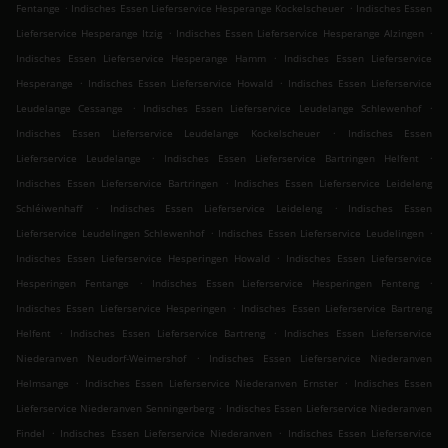
.
.
Fentange
Indisches Essen Lieferservice Hesperange Kockelscheuer
Indisches Essen
.
.
Lieferservice Hesperange Itzig
Indisches Essen Lieferservice Hesperange Alzingen
.
Indisches Essen Lieferservice Hesperange Hamm
Indisches Essen Lieferservice
.
.
Hesperange
Indisches Essen Lieferservice Howald
Indisches Essen Lieferservice
.
.
Leudelange Cessange
Indisches Essen Lieferservice Leudelange Schlewenhof
.
Indisches Essen Lieferservice Leudelange Kockelscheuer
Indisches Essen
.
.
Lieferservice Leudelange
Indisches Essen Lieferservice Bartringen Helfent
.
Indisches Essen Lieferservice Bartringen
Indisches Essen Lieferservice Leideleng
.
.
Schléiwenhaff
Indisches Essen Lieferservice Leideleng
Indisches Essen
.
.
Lieferservice Leudelingen Schlewenhof
Indisches Essen Lieferservice Leudelingen
.
Indisches Essen Lieferservice Hesperingen Howald
Indisches Essen Lieferservice
.
.
Hesperingen Fentange
Indisches Essen Lieferservice Hesperingen Fenteng
.
Indisches Essen Lieferservice Hesperingen
Indisches Essen Lieferservice Bartreng
.
.
Helfent
Indisches Essen Lieferservice Bartreng
Indisches Essen Lieferservice
.
Niederanven Neudorf-Weimershof
Indisches Essen Lieferservice Niederanven
.
.
Helmsange
Indisches Essen Lieferservice Niederanven Ernster
Indisches Essen
.
Lieferservice Niederanven Senningerberg
Indisches Essen Lieferservice Niederanven
.
.
Findel
Indisches Essen Lieferservice Niederanven
Indisches Essen Lieferservice