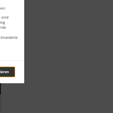
den:
 sind
ung
ende
chneiderte
ieren