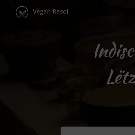
Vegan Rasoi
Indisc
Lët