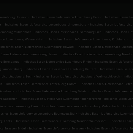
.
.
Luxembourg Hollerich
Indisches Essen Lieferservice Luxembourg Belair
Indisches Essen Li
.
.
e
Indisches Essen Lieferservice Luxembourg Limpertsberg
Indisches Essen Lieferservic
.
.
Luxembourg Muhlenbach
Indisches Essen Lieferservice Luxembourg Eich
Indisches Essen Lie
.
.
rvice Luxembourg Weimerskirch
Indisches Essen Lieferservice Luxembourg Kirchberg
In
.
Indisches Essen Lieferservice Luxembourg Howald
Indisches Essen Lieferservice Luxe
.
s Essen Lieferservice Luxembourg Hamm
Indisches Essen Lieferservice Luxembourg Neudor
.
.
rg Bereldange
Indisches Essen Lieferservice Luxembourg Findel
Indisches Essen Lieferser
.
.
rg Lampertsbierg
Indisches Essen Lieferservice Lëtzebuerg Helftent
Indisches Essen Liefer
.
.
ervice Lëtzebuerg Eech
Indisches Essen Lieferservice Lëtzebuerg Weimeschkierch
Indisc
.
.
en
Indisches Essen Lieferservice Lëtzebuerg Hamm
Indisches Essen Lieferservice Lëtz
.
.
Lëtzebuerg
Indisches Essen Lieferservice Luxemburg Belair
Indisches Essen Lieferservice
.
.
rg Gasperich
Indisches Essen Lieferservice Luxemburg Rollengergronn
Indisches Essen Lie
.
.
eferservice Luxemburg Gare
Indisches Essen Lieferservice Luxemburg Mühlenbach
Indisc
.
isches Essen Lieferservice Luxemburg Bouneweg-Süd
Indisches Essen Lieferservice Luxembu
.
.
rg Cents
Indisches Essen Lieferservice Luxemburg Neudorf-Weimershof
Indisches Esse
.
.
ice Strassen Bridel
Indisches Essen Lieferservice Strassen
Indisches Essen Lieferservice S