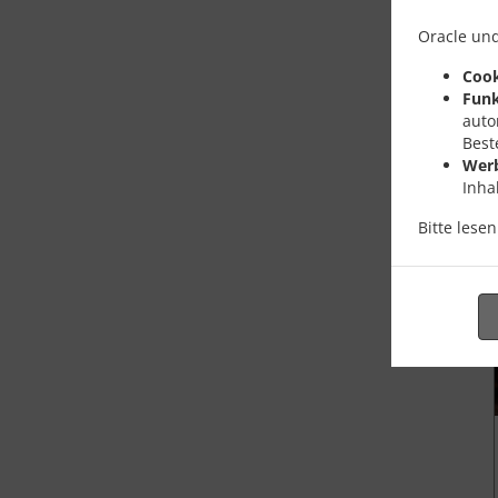
Oracle und
Cook
Funk
auto
Best
Wer
Inha
Bitte lese