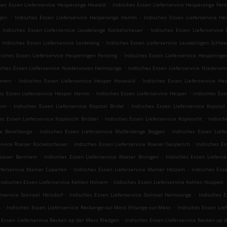
.
hes Essen Lieferservice Hesperange Howald
Indisches Essen Lieferservice Hesperange Fen
.
.
gen
Indisches Essen Lieferservice Hesperange Hamm
Indisches Essen Lieferservice H
.
Indisches Essen Lieferservice Leudelange Kockelscheuer
Indisches Essen Lieferservice
.
.
Indisches Essen Lieferservice Leideleng
Indisches Essen Lieferservice Leudelingen Schle
.
isches Essen Lieferservice Hesperingen Fenteng
Indisches Essen Lieferservice Hesperinge
.
sches Essen Lieferservice Niederanven Helmsange
Indisches Essen Lieferservice Niederan
.
.
anven
Indisches Essen Lieferservice Hesper Houwald
Indisches Essen Lieferservice He
.
.
es Essen Lieferservice Hesper Hamm
Indisches Essen Lieferservice Hesper
Indisches Ess
.
.
onn
Indisches Essen Lieferservice Kopstal Bridel
Indisches Essen Lieferservice Kopstal
.
.
es Essen Lieferservice Koplescht Briddel
Indisches Essen Lieferservice Koplescht
Indisch
.
.
ge Bereldange
Indisches Essen Lieferservice Walferdange Beggen
Indisches Essen Lief
.
.
ervice Roeser Kockelscheuer
Indisches Essen Lieferservice Roeser Gasperich
Indisches Es
.
.
 Roeser Berchem
Indisches Essen Lieferservice Roeser Bivingen
Indisches Essen Liefers
.
.
eferservice Mamer Capellen
Indisches Essen Lieferservice Mamer Holzem
Indisches Ess
.
Indisches Essen Lieferservice Kehlen Holzem
Indisches Essen Lieferservice Kehlen Nospelt
.
.
rservice Steinsel Heisdorf
Indisches Essen Lieferservice Steinsel Helmsange
Indisches E
.
.
n
Indisches Essen Lieferservice Reckange-sur-Mess Ehlange-sur-Mess
Indisches Essen Lie
.
 Essen Lieferservice Recken op der Mess Riedgen
Indisches Essen Lieferservice Recken op 