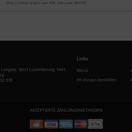
Only in online orders over 45€. Use code: RASOI5
Links
e Longwy, Merl Luxembourg 1941,
Menü
rg
Im Voraus bestellen
33 339
AKZEPTIERTE ZAHLUNGSMETHODEN