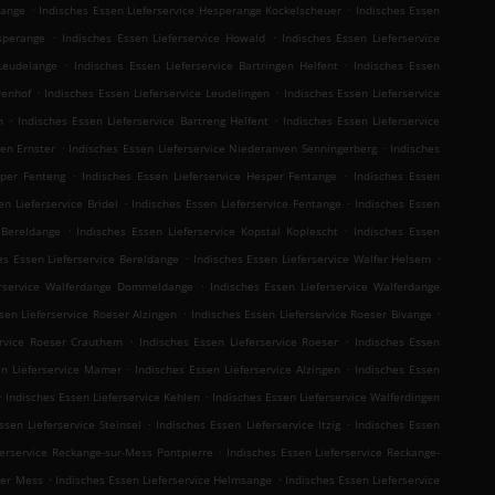
.
.
tange
Indisches Essen Lieferservice Hesperange Kockelscheuer
Indisches Essen
.
.
esperange
Indisches Essen Lieferservice Howald
Indisches Essen Lieferservice
.
.
 Leudelange
Indisches Essen Lieferservice Bartringen Helfent
Indisches Essen
.
.
wenhof
Indisches Essen Lieferservice Leudelingen
Indisches Essen Lieferservice
.
.
n
Indisches Essen Lieferservice Bartreng Helfent
Indisches Essen Lieferservice
.
.
ven Ernster
Indisches Essen Lieferservice Niederanven Senningerberg
Indisches
.
.
sper Fenteng
Indisches Essen Lieferservice Hesper Fentange
Indisches Essen
.
.
en Lieferservice Bridel
Indisches Essen Lieferservice Fentange
Indisches Essen
.
.
 Bereldange
Indisches Essen Lieferservice Kopstal Koplescht
Indisches Essen
.
.
es Essen Lieferservice Bereldange
Indisches Essen Lieferservice Walfer Helsem
.
erservice Walferdange Dommeldange
Indisches Essen Lieferservice Walferdange
.
.
sen Lieferservice Roeser Alzingen
Indisches Essen Lieferservice Roeser Bivange
.
.
ervice Roeser Crauthem
Indisches Essen Lieferservice Roeser
Indisches Essen
.
.
en Lieferservice Mamer
Indisches Essen Lieferservice Alzingen
Indisches Essen
.
.
Indisches Essen Lieferservice Kehlen
Indisches Essen Lieferservice Walferdingen
.
.
ssen Lieferservice Steinsel
Indisches Essen Lieferservice Itzig
Indisches Essen
.
ferservice Reckange-sur-Mess Pontpierre
Indisches Essen Lieferservice Reckange-
.
.
der Mess
Indisches Essen Lieferservice Helmsange
Indisches Essen Lieferservice