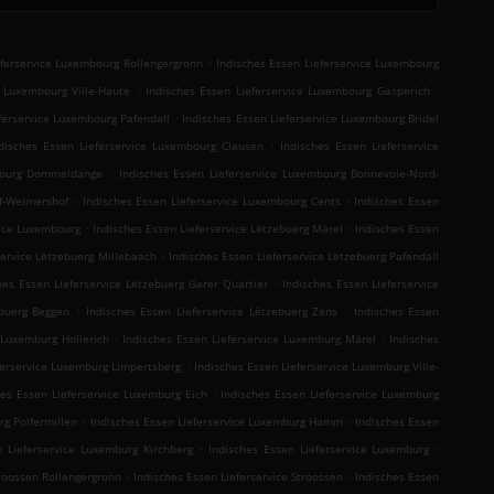
.
eferservice Luxembourg Rollengergronn
Indisches Essen Lieferservice Luxembourg
.
.
e Luxembourg Ville-Haute
Indisches Essen Lieferservice Luxembourg Gasperich
.
ferservice Luxembourg Pafendall
Indisches Essen Lieferservice Luxembourg Bridel
.
disches Essen Lieferservice Luxembourg Clausen
Indisches Essen Lieferservice
.
mbourg Dommeldange
Indisches Essen Lieferservice Luxembourg Bonnevoie-Nord-
.
.
f-Weimershof
Indisches Essen Lieferservice Luxembourg Cents
Indisches Essen
.
.
vice Luxembourg
Indisches Essen Lieferservice Lëtzebuerg Märel
Indisches Essen
.
service Lëtzebuerg Millebaach
Indisches Essen Lieferservice Lëtzebuerg Pafendall
.
hes Essen Lieferservice Lëtzebuerg Garer Quartier
Indisches Essen Lieferservice
.
.
ebuerg Beggen
Indisches Essen Lieferservice Lëtzebuerg Zens
Indisches Essen
.
.
 Luxemburg Hollerich
Indisches Essen Lieferservice Luxemburg Märel
Indisches
.
ferservice Luxemburg Limpertsberg
Indisches Essen Lieferservice Luxemburg Ville-
.
hes Essen Lieferservice Luxemburg Eich
Indisches Essen Lieferservice Luxemburg
.
.
rg Polfermillen
Indisches Essen Lieferservice Luxemburg Hamm
Indisches Essen
.
.
n Lieferservice Luxemburg Kirchberg
Indisches Essen Lieferservice Luxemburg
.
.
troossen Rollengergronn
Indisches Essen Lieferservice Stroossen
Indisches Essen