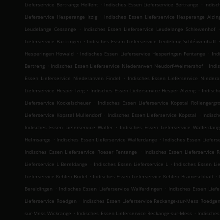
.
.
Lieferservice Bertrange Helfent
Indisches Essen Lieferservice Bertrange
Indisc
.
Lieferservice Hesperange Itzig
Indisches Essen Lieferservice Hesperange Alzin
.
.
Leudelange Cessange
Indisches Essen Lieferservice Leudelange Schlewenhof
.
Lieferservice Bartringen
Indisches Essen Lieferservice Leideleng Schléiwenhaff
.
.
Hesperingen Howald
Indisches Essen Lieferservice Hesperingen Fentange
Ind
.
.
Bartreng
Indisches Essen Lieferservice Niederanven Neudorf-Weimershof
Indi
.
Essen Lieferservice Niederanven Findel
Indisches Essen Lieferservice Nieder
.
.
Lieferservice Hesper Izeg
Indisches Essen Lieferservice Hesper Alzeng
Indisch
.
Lieferservice Kockelscheuer
Indisches Essen Lieferservice Kopstal Rollengergr
.
.
Lieferservice Kopstal Mullendorf
Indisches Essen Lieferservice Kopstal
Indisch
.
Indisches Essen Lieferservice Walfer
Indisches Essen Lieferservice Walferdan
.
.
Helmsange
Indisches Essen Lieferservice Walferdange
Indisches Essen Liefers
.
Indisches Essen Lieferservice Roeser Fentange
Indisches Essen Lieferservice
.
.
Lieferservice L Bereldange
Indisches Essen Lieferservice L
Indisches Essen Li
.
.
Lieferservice Kehlen Bridel
Indisches Essen Lieferservice Kehlen Brameschhaff
.
.
Bereldingen
Indisches Essen Lieferservice Walferdingen
Indisches Essen Liefe
.
Lieferservice Roedgen
Indisches Essen Lieferservice Reckange-sur-Mess Roedge
.
.
sur-Mess Wickrange
Indisches Essen Lieferservice Reckange-sur-Mess
Indisches