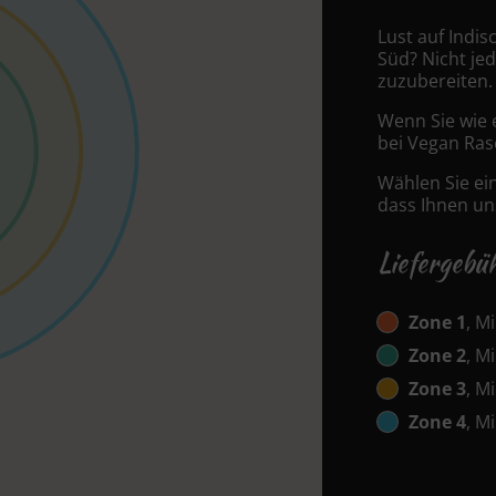
Lust auf Indi
Süd? Nicht jed
zuzubereiten.
Wenn Sie wie 
bei Vegan Raso
Wählen Sie ei
dass Ihnen uns
Liefergebü
Zone 1
, M
Zone 2
, M
Zone 3
, M
Zone 4
, M