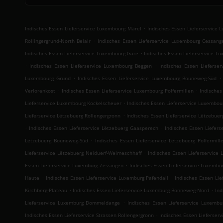
.
Indisches Essen Lieferservice Luxembourg Märel
Indisches Essen Lieferservice 
.
Rollingergrund-North Belair
Indisches Essen Lieferservice Luxembourg Cessang
.
Indisches Essen Lieferservice Luxembourg Gare
Indisches Essen Lieferservice 
.
.
Indisches Essen Lieferservice Luxembourg Beggen
Indisches Essen Lieferse
.
.
Luxembourg Grund
Indisches Essen Lieferservice Luxembourg Bouneweg-Süd
.
.
Verlorenkost
Indisches Essen Lieferservice Luxembourg Polfermillen
Indische
.
Lieferservice Luxembourg Kockelscheuer
Indisches Essen Lieferservice Luxembou
.
Lieferservice Lëtzebuerg Rollengergronn
Indisches Essen Lieferservice Lëtzebue
.
.
Indisches Essen Lieferservice Lëtzebuerg Gaasperech
Indisches Essen Liefers
.
Lëtzebuerg Bouneweg-Süd
Indisches Essen Lieferservice Lëtzebuerg Polfermill
.
Lieferservice Lëtzebuerg Neiduerf-Weimeschhaff
Indisches Essen Lieferservice 
.
Essen Lieferservice Luxemburg Zessingen
Indisches Essen Lieferservice Luxembu
.
.
Haute
Indisches Essen Lieferservice Luxemburg Pafendall
Indisches Essen Li
.
.
Kirchberg-Plateau
Indisches Essen Lieferservice Luxemburg Bonneweg-Nord
Ind
.
Lieferservice Luxemburg Dommeldange
Indisches Essen Lieferservice Luxembu
.
Indisches Essen Lieferservice Strassen Rollengergronn
Indisches Essen Lieferserv