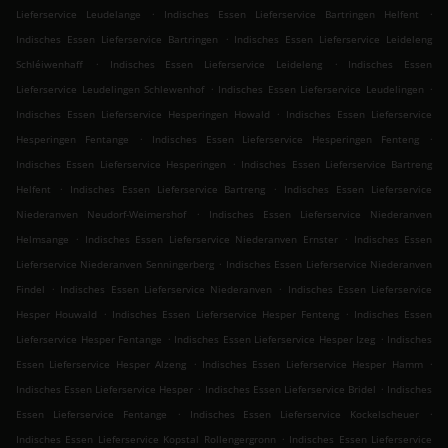
.
.
Lieferservice Leudelange
Indisches Essen Lieferservice Bartringen Helfent
.
Indisches Essen Lieferservice Bartringen
Indisches Essen Lieferservice Leideleng
.
.
Schléiwenhaff
Indisches Essen Lieferservice Leideleng
Indisches Essen
.
.
Lieferservice Leudelingen Schlewenhof
Indisches Essen Lieferservice Leudelingen
.
Indisches Essen Lieferservice Hesperingen Howald
Indisches Essen Lieferservice
.
.
Hesperingen Fentange
Indisches Essen Lieferservice Hesperingen Fenteng
.
Indisches Essen Lieferservice Hesperingen
Indisches Essen Lieferservice Bartreng
.
.
Helfent
Indisches Essen Lieferservice Bartreng
Indisches Essen Lieferservice
.
Niederanven Neudorf-Weimershof
Indisches Essen Lieferservice Niederanven
.
.
Helmsange
Indisches Essen Lieferservice Niederanven Ernster
Indisches Essen
.
Lieferservice Niederanven Senningerberg
Indisches Essen Lieferservice Niederanven
.
.
Findel
Indisches Essen Lieferservice Niederanven
Indisches Essen Lieferservice
.
.
Hesper Houwald
Indisches Essen Lieferservice Hesper Fenteng
Indisches Essen
.
.
Lieferservice Hesper Fentange
Indisches Essen Lieferservice Hesper Izeg
Indisches
.
.
Essen Lieferservice Hesper Alzeng
Indisches Essen Lieferservice Hesper Hamm
.
.
Indisches Essen Lieferservice Hesper
Indisches Essen Lieferservice Bridel
Indisches
.
.
Essen Lieferservice Fentange
Indisches Essen Lieferservice Kockelscheuer
.
Indisches Essen Lieferservice Kopstal Rollengergronn
Indisches Essen Lieferservice