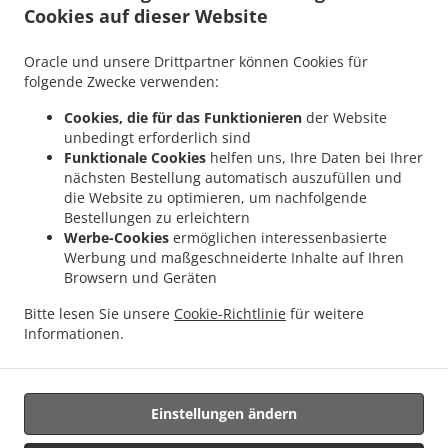
Cookies auf dieser Website
.
.
Indisches Essen Lieferservice Mondercange
Indisches Essen Lieferservice Bergem
.
.
Indisches Essen Lieferservice Mullendorf
Indisches Essen Lieferservice Heisdorf
Oracle und unsere Drittpartner können Cookies für
.
.
Indisches Essen Lieferservice Pontpierre
Indisches Essen Lieferservice Junglinster
folgende Zwecke verwenden:
.
.
Indisches Essen Lieferservice Bivange
Indisches Essen Lieferservice Livange
Cookies, die für das Funktionieren
der Website
.
Indisches Essen Lieferservice Weiler zum Tuer
Indisches Essen Lieferservice Weiler-
unbedingt erforderlich sind
.
.
la-Tour Hassel
Indisches Essen Lieferservice Weiler-la-Tour
Indisches Essen
Funktionale Cookies
helfen uns, Ihre Daten bei Ihrer
.
.
Lieferservice Monnerich Steinbrücken
Indisches Essen Lieferservice Monnerich
nächsten Bestellung automatisch auszufüllen und
.
die Website zu optimieren, um nachfolgende
Indisches Essen Lieferservice Ehlange-sur-Mess
Indisches Essen Lieferservice Kielen
Bestellungen zu erleichtern
.
.
.
Indisches Essen Lieferservice Findel Hamm
Indisches Essen Lieferservice Findel
Werbe-Cookies
ermöglichen interessenbasierte
.
Indisches Essen Lieferservice Reckingen/Mess Wickringen
Indisches Essen
Werbung und maßgeschneiderte Inhalte auf Ihren
.
Lieferservice Reckingen/Mess Ehlange-sur-Mess
Indisches Essen Lieferservice
Browsern und Geräten
.
.
Reckingen/Mess
Indisches Essen Lieferservice Sandweiler Findel
Indisches Essen
Bitte lesen Sie unsere
Cookie-Richtlinie
für weitere
.
.
Lieferservice Sandweiler Hamm
Indisches Essen Lieferservice Sandweiler
Indisches
Informationen.
.
.
Essen Lieferservice Dippach
Indisches Essen Lieferservice Weiler zum Turm
Vegan
.
Essen Lieferservice
Essen zum mitnehmen und zum Liefern
Einstellungen ändern
Unterstützt von: