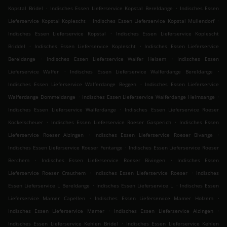
.
.
Kopstal Bridel
Indisches Essen Lieferservice Kopstal Bereldange
Indisches Essen
.
.
Lieferservice Kopstal Koplescht
Indisches Essen Lieferservice Kopstal Mullendorf
.
Indisches Essen Lieferservice Kopstal
Indisches Essen Lieferservice Koplescht
.
.
Briddel
Indisches Essen Lieferservice Koplescht
Indisches Essen Lieferservice
.
.
Bereldange
Indisches Essen Lieferservice Walfer Helsem
Indisches Essen
.
.
Lieferservice Walfer
Indisches Essen Lieferservice Walferdange Bereldange
.
Indisches Essen Lieferservice Walferdange Beggen
Indisches Essen Lieferservice
.
.
Walferdange Dommeldange
Indisches Essen Lieferservice Walferdange Helmsange
.
Indisches Essen Lieferservice Walferdange
Indisches Essen Lieferservice Roeser
.
.
Kockelscheuer
Indisches Essen Lieferservice Roeser Gasperich
Indisches Essen
.
.
Lieferservice Roeser Alzingen
Indisches Essen Lieferservice Roeser Bivange
.
Indisches Essen Lieferservice Roeser Fentange
Indisches Essen Lieferservice Roeser
.
.
Berchem
Indisches Essen Lieferservice Roeser Bivingen
Indisches Essen
.
.
Lieferservice Roeser Crauthem
Indisches Essen Lieferservice Roeser
Indisches
.
.
Essen Lieferservice L Bereldange
Indisches Essen Lieferservice L
Indisches Essen
.
.
Lieferservice Mamer Capellen
Indisches Essen Lieferservice Mamer Holzem
.
.
Indisches Essen Lieferservice Mamer
Indisches Essen Lieferservice Alzingen
.
Indisches Essen Lieferservice Kehlen Bridel
Indisches Essen Lieferservice Kehlen