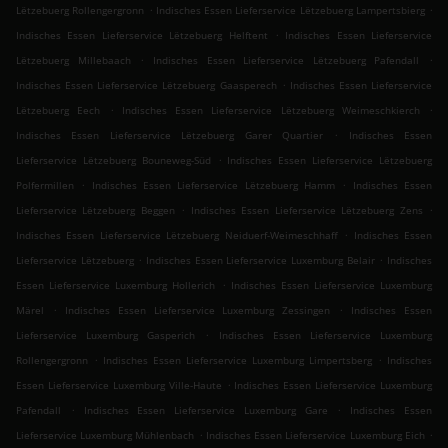
.
.
Lëtzebuerg Rollengergronn
Indisches Essen Lieferservice Lëtzebuerg Lampertsbierg
.
Indisches Essen Lieferservice Lëtzebuerg Helftent
Indisches Essen Lieferservice
.
.
Lëtzebuerg Millebaach
Indisches Essen Lieferservice Lëtzebuerg Pafendall
.
Indisches Essen Lieferservice Lëtzebuerg Gaasperech
Indisches Essen Lieferservice
.
.
Lëtzebuerg Eech
Indisches Essen Lieferservice Lëtzebuerg Weimeschkierch
.
Indisches Essen Lieferservice Lëtzebuerg Garer Quartier
Indisches Essen
.
Lieferservice Lëtzebuerg Bouneweg-Süd
Indisches Essen Lieferservice Lëtzebuerg
.
.
Polfermillen
Indisches Essen Lieferservice Lëtzebuerg Hamm
Indisches Essen
.
.
Lieferservice Lëtzebuerg Beggen
Indisches Essen Lieferservice Lëtzebuerg Zens
.
Indisches Essen Lieferservice Lëtzebuerg Neiduerf-Weimeschhaff
Indisches Essen
.
.
Lieferservice Lëtzebuerg
Indisches Essen Lieferservice Luxemburg Belair
Indisches
.
Essen Lieferservice Luxemburg Hollerich
Indisches Essen Lieferservice Luxemburg
.
.
Märel
Indisches Essen Lieferservice Luxemburg Zessingen
Indisches Essen
.
Lieferservice Luxemburg Gasperich
Indisches Essen Lieferservice Luxemburg
.
.
Rollengergronn
Indisches Essen Lieferservice Luxemburg Limpertsberg
Indisches
.
Essen Lieferservice Luxemburg Ville-Haute
Indisches Essen Lieferservice Luxemburg
.
.
Pafendall
Indisches Essen Lieferservice Luxemburg Gare
Indisches Essen
.
.
Lieferservice Luxemburg Mühlenbach
Indisches Essen Lieferservice Luxemburg Eich