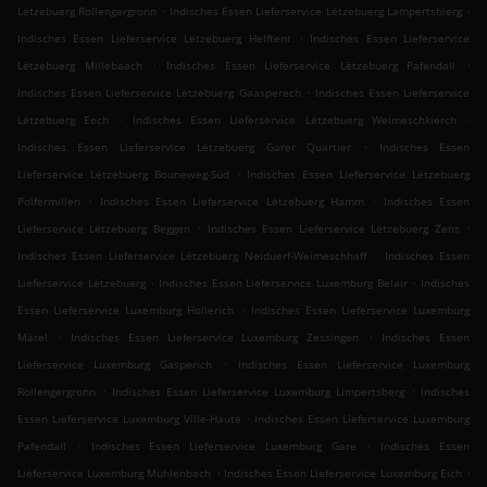
.
.
Lëtzebuerg Rollengergronn
Indisches Essen Lieferservice Lëtzebuerg Lampertsbierg
.
Indisches Essen Lieferservice Lëtzebuerg Helftent
Indisches Essen Lieferservice
.
.
Lëtzebuerg Millebaach
Indisches Essen Lieferservice Lëtzebuerg Pafendall
.
Indisches Essen Lieferservice Lëtzebuerg Gaasperech
Indisches Essen Lieferservice
.
.
Lëtzebuerg Eech
Indisches Essen Lieferservice Lëtzebuerg Weimeschkierch
.
Indisches Essen Lieferservice Lëtzebuerg Garer Quartier
Indisches Essen
.
Lieferservice Lëtzebuerg Bouneweg-Süd
Indisches Essen Lieferservice Lëtzebuerg
.
.
Polfermillen
Indisches Essen Lieferservice Lëtzebuerg Hamm
Indisches Essen
.
.
Lieferservice Lëtzebuerg Beggen
Indisches Essen Lieferservice Lëtzebuerg Zens
.
Indisches Essen Lieferservice Lëtzebuerg Neiduerf-Weimeschhaff
Indisches Essen
.
.
Lieferservice Lëtzebuerg
Indisches Essen Lieferservice Luxemburg Belair
Indisches
.
Essen Lieferservice Luxemburg Hollerich
Indisches Essen Lieferservice Luxemburg
.
.
Märel
Indisches Essen Lieferservice Luxemburg Zessingen
Indisches Essen
.
Lieferservice Luxemburg Gasperich
Indisches Essen Lieferservice Luxemburg
.
.
Rollengergronn
Indisches Essen Lieferservice Luxemburg Limpertsberg
Indisches
.
Essen Lieferservice Luxemburg Ville-Haute
Indisches Essen Lieferservice Luxemburg
.
.
Pafendall
Indisches Essen Lieferservice Luxemburg Gare
Indisches Essen
.
.
Lieferservice Luxemburg Mühlenbach
Indisches Essen Lieferservice Luxemburg Eich