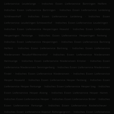
.
.
Lieferservice Leudelange
Indisches Essen Lieferservice Bartringen Helfent
.
Indisches Essen Lieferservice Bartringen
Indisches Essen Lieferservice Leideleng
.
.
Schléiwenhaff
Indisches Essen Lieferservice Leideleng
Indisches Essen
.
.
Lieferservice Leudelingen Schlewenhof
Indisches Essen Lieferservice Leudelingen
.
Indisches Essen Lieferservice Hesperingen Howald
Indisches Essen Lieferservice
.
.
Hesperingen Fentange
Indisches Essen Lieferservice Hesperingen Fenteng
.
Indisches Essen Lieferservice Hesperingen
Indisches Essen Lieferservice Bartreng
.
.
Helfent
Indisches Essen Lieferservice Bartreng
Indisches Essen Lieferservice
.
Niederanven Neudorf-Weimershof
Indisches Essen Lieferservice Niederanven
.
.
Helmsange
Indisches Essen Lieferservice Niederanven Ernster
Indisches Essen
.
Lieferservice Niederanven Senningerberg
Indisches Essen Lieferservice Niederanven
.
.
Findel
Indisches Essen Lieferservice Niederanven
Indisches Essen Lieferservice
.
.
Hesper Houwald
Indisches Essen Lieferservice Hesper Fenteng
Indisches Essen
.
.
Lieferservice Hesper Fentange
Indisches Essen Lieferservice Hesper Izeg
Indisches
.
.
Essen Lieferservice Hesper Alzeng
Indisches Essen Lieferservice Hesper Hamm
.
.
Indisches Essen Lieferservice Hesper
Indisches Essen Lieferservice Bridel
Indisches
.
.
Essen Lieferservice Fentange
Indisches Essen Lieferservice Kockelscheuer
.
Indisches Essen Lieferservice Kopstal Rollengergronn
Indisches Essen Lieferservice