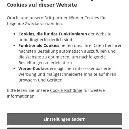
Cookies auf dieser Website
.
.
Indisches Essen Lieferservice Mondercange
Indisches Essen Lieferservice Bergem
.
.
Indisches Essen Lieferservice Mullendorf
Indisches Essen Lieferservice Heisdorf
Oracle und unsere Drittpartner können Cookies für
.
.
Indisches Essen Lieferservice Pontpierre
Indisches Essen Lieferservice Junglinster
folgende Zwecke verwenden:
.
.
Indisches Essen Lieferservice Bivange
Indisches Essen Lieferservice Livange
Cookies, die für das Funktionieren
der Website
.
Indisches Essen Lieferservice Weiler zum Tuer
Indisches Essen Lieferservice Weiler-
unbedingt erforderlich sind
.
.
la-Tour Hassel
Indisches Essen Lieferservice Weiler-la-Tour
Indisches Essen
Funktionale Cookies
helfen uns, Ihre Daten bei Ihrer
.
.
Lieferservice Monnerich Steinbrücken
Indisches Essen Lieferservice Monnerich
nächsten Bestellung automatisch auszufüllen und
.
die Website zu optimieren, um nachfolgende
Indisches Essen Lieferservice Ehlange-sur-Mess
Indisches Essen Lieferservice Kielen
Bestellungen zu erleichtern
.
.
.
Indisches Essen Lieferservice Findel Hamm
Indisches Essen Lieferservice Findel
Werbe-Cookies
ermöglichen interessenbasierte
.
Indisches Essen Lieferservice Reckingen/Mess Wickringen
Indisches Essen
Werbung und maßgeschneiderte Inhalte auf Ihren
.
Lieferservice Reckingen/Mess Ehlange-sur-Mess
Indisches Essen Lieferservice
Browsern und Geräten
.
.
Reckingen/Mess
Indisches Essen Lieferservice Sandweiler Findel
Indisches Essen
Bitte lesen Sie unsere
Cookie-Richtlinie
für weitere
.
.
Lieferservice Sandweiler Hamm
Indisches Essen Lieferservice Sandweiler
Indisches
Informationen.
.
.
Essen Lieferservice Dippach
Indisches Essen Lieferservice Weiler zum Turm
Vegan
.
Essen Lieferservice
Essen zum mitnehmen und zum Liefern
Einstellungen ändern
Unterstützt von: