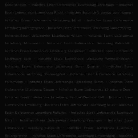
.
.
Kockelscheuer
Indisches Essen Lieferservice Luxembourg Bereldange
Indisches
.
.
Essen Lieferservice Luxembourg Findel
Indisches Essen Lieferservice Luxembourg
.
Indisches Essen Lieferservice Lëtzebuerg Märel
Indisches Essen Lieferservice
.
.
Lëtzebuerg Rollengergronn
Indisches Essen Lieferservice Lëtzebuerg Lampertsbierg
.
Indisches Essen Lieferservice Lëtzebuerg Helftent
Indisches Essen Lieferservice
.
.
Lëtzebuerg Millebaach
Indisches Essen Lieferservice Lëtzebuerg Pafendall
.
Indisches Essen Lieferservice Lëtzebuerg Gaasperech
Indisches Essen Lieferservice
.
.
Lëtzebuerg Eech
Indisches Essen Lieferservice Lëtzebuerg Weimeschkierch
.
Indisches Essen Lieferservice Lëtzebuerg Garer Quartier
Indisches Essen
.
Lieferservice Lëtzebuerg Bouneweg-Süd
Indisches Essen Lieferservice Lëtzebuerg
.
.
Polfermillen
Indisches Essen Lieferservice Lëtzebuerg Hamm
Indisches Essen
.
.
Lieferservice Lëtzebuerg Beggen
Indisches Essen Lieferservice Lëtzebuerg Zens
.
Indisches Essen Lieferservice Lëtzebuerg Neiduerf-Weimeschhaff
Indisches Essen
.
.
Lieferservice Lëtzebuerg
Indisches Essen Lieferservice Luxemburg Belair
Indisches
.
Essen Lieferservice Luxemburg Hollerich
Indisches Essen Lieferservice Luxemburg
.
.
Märel
Indisches Essen Lieferservice Luxemburg Zessingen
Indisches Essen
.
Lieferservice Luxemburg Gasperich
Indisches Essen Lieferservice Luxemburg
.
.
Rollengergronn
Indisches Essen Lieferservice Luxemburg Limpertsberg
Indisches