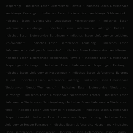
.
.
Hesperange
Indisches Essen Lieferservice Howald
Indisches Essen Lieferservice
.
.
Leudelange Cessange
Indisches Essen Lieferservice Leudelange Schlewenhof
.
Indisches Essen Lieferservice Leudelange Kockelscheuer
Indisches Essen
.
.
Lieferservice Leudelange
Indisches Essen Lieferservice Bartringen Helfent
.
Indisches Essen Lieferservice Bartringen
Indisches Essen Lieferservice Leideleng
.
.
Schléiwenhaff
Indisches Essen Lieferservice Leideleng
Indisches Essen
.
.
Lieferservice Leudelingen Schlewenhof
Indisches Essen Lieferservice Leudelingen
.
Indisches Essen Lieferservice Hesperingen Howald
Indisches Essen Lieferservice
.
.
Hesperingen Fentange
Indisches Essen Lieferservice Hesperingen Fenteng
.
Indisches Essen Lieferservice Hesperingen
Indisches Essen Lieferservice Bartreng
.
.
Helfent
Indisches Essen Lieferservice Bartreng
Indisches Essen Lieferservice
.
Niederanven Neudorf-Weimershof
Indisches Essen Lieferservice Niederanven
.
.
Helmsange
Indisches Essen Lieferservice Niederanven Ernster
Indisches Essen
.
Lieferservice Niederanven Senningerberg
Indisches Essen Lieferservice Niederanven
.
.
Findel
Indisches Essen Lieferservice Niederanven
Indisches Essen Lieferservice
.
.
Hesper Houwald
Indisches Essen Lieferservice Hesper Fenteng
Indisches Essen
.
.
Lieferservice Hesper Fentange
Indisches Essen Lieferservice Hesper Izeg
Indisches
.
.
Essen Lieferservice Hesper Alzeng
Indisches Essen Lieferservice Hesper Hamm