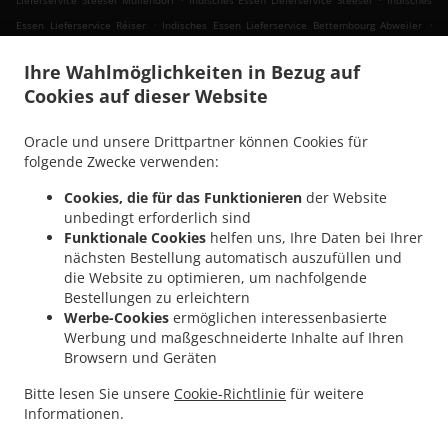
Lieferservice Steesel Mullendorf
Indisches Essen Lieferservice Steesel
Indisches
.
.
Essen Lieferservice Réiser
Indisches Essen Lieferservice Bettembourg Abweiler
.
Indisches Essen Lieferservice Bettembourg
Indisches Essen Lieferservice
Ihre Wahlmöglichkeiten in Bezug auf
.
.
Mondercange Pontpierre
Indisches Essen Lieferservice Mondercange Bergem
Cookies auf dieser Website
.
.
Indisches Essen Lieferservice Mondercange
Indisches Essen Lieferservice Bergem
.
.
Indisches Essen Lieferservice Mullendorf
Indisches Essen Lieferservice Heisdorf
Oracle und unsere Drittpartner können Cookies für
.
.
Indisches Essen Lieferservice Pontpierre
Indisches Essen Lieferservice Junglinster
folgende Zwecke verwenden:
.
.
Indisches Essen Lieferservice Bivange
Indisches Essen Lieferservice Livange
Cookies, die für das Funktionieren
der Website
.
Indisches Essen Lieferservice Weiler zum Tuer
Indisches Essen Lieferservice Weiler-
unbedingt erforderlich sind
.
.
la-Tour Hassel
Indisches Essen Lieferservice Weiler-la-Tour
Indisches Essen
Funktionale Cookies
helfen uns, Ihre Daten bei Ihrer
.
.
Lieferservice Monnerich Steinbrücken
Indisches Essen Lieferservice Monnerich
nächsten Bestellung automatisch auszufüllen und
.
die Website zu optimieren, um nachfolgende
Indisches Essen Lieferservice Ehlange-sur-Mess
Indisches Essen Lieferservice Kielen
Bestellungen zu erleichtern
.
.
.
Indisches Essen Lieferservice Findel Hamm
Indisches Essen Lieferservice Findel
Werbe-Cookies
ermöglichen interessenbasierte
.
Indisches Essen Lieferservice Reckingen/Mess Wickringen
Indisches Essen
Werbung und maßgeschneiderte Inhalte auf Ihren
.
Lieferservice Reckingen/Mess Ehlange-sur-Mess
Indisches Essen Lieferservice
Browsern und Geräten
.
.
Reckingen/Mess
Indisches Essen Lieferservice Sandweiler Findel
Indisches Essen
Bitte lesen Sie unsere
Cookie-Richtlinie
für weitere
.
.
Lieferservice Sandweiler Hamm
Indisches Essen Lieferservice Sandweiler
Indisches
Informationen.
.
.
Essen Lieferservice Dippach
Indisches Essen Lieferservice Weiler zum Turm
Vegan
.