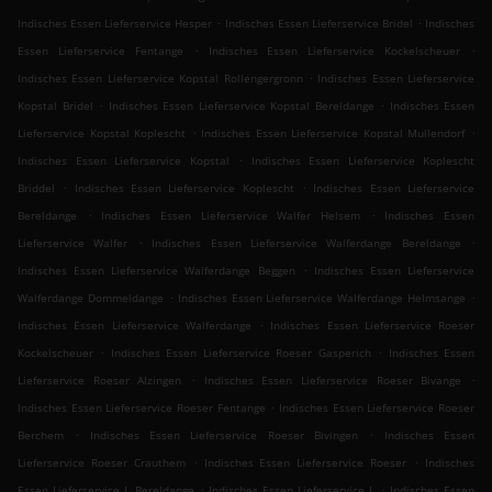
.
.
Indisches Essen Lieferservice Hesper
Indisches Essen Lieferservice Bridel
Indisches
.
.
Essen Lieferservice Fentange
Indisches Essen Lieferservice Kockelscheuer
.
Indisches Essen Lieferservice Kopstal Rollengergronn
Indisches Essen Lieferservice
.
.
Kopstal Bridel
Indisches Essen Lieferservice Kopstal Bereldange
Indisches Essen
.
.
Lieferservice Kopstal Koplescht
Indisches Essen Lieferservice Kopstal Mullendorf
.
Indisches Essen Lieferservice Kopstal
Indisches Essen Lieferservice Koplescht
.
.
Briddel
Indisches Essen Lieferservice Koplescht
Indisches Essen Lieferservice
.
.
Bereldange
Indisches Essen Lieferservice Walfer Helsem
Indisches Essen
.
.
Lieferservice Walfer
Indisches Essen Lieferservice Walferdange Bereldange
.
Indisches Essen Lieferservice Walferdange Beggen
Indisches Essen Lieferservice
.
.
Walferdange Dommeldange
Indisches Essen Lieferservice Walferdange Helmsange
.
Indisches Essen Lieferservice Walferdange
Indisches Essen Lieferservice Roeser
.
.
Kockelscheuer
Indisches Essen Lieferservice Roeser Gasperich
Indisches Essen
.
.
Lieferservice Roeser Alzingen
Indisches Essen Lieferservice Roeser Bivange
.
Indisches Essen Lieferservice Roeser Fentange
Indisches Essen Lieferservice Roeser
.
.
Berchem
Indisches Essen Lieferservice Roeser Bivingen
Indisches Essen
.
.
Lieferservice Roeser Crauthem
Indisches Essen Lieferservice Roeser
Indisches
.
.
Essen Lieferservice L Bereldange
Indisches Essen Lieferservice L
Indisches Essen