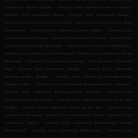
.
.
Lieferservice Mamer Capellen
Indisches Essen Lieferservice Mamer Holzem
.
.
Indisches Essen Lieferservice Mamer
Indisches Essen Lieferservice Alzingen
.
Indisches Essen Lieferservice Kehlen Bridel
Indisches Essen Lieferservice Kehlen
.
.
Brameschhaff
Indisches Essen Lieferservice Kehlen Holzem
Indisches Essen
.
.
Lieferservice Kehlen Nospelt
Indisches Essen Lieferservice Kehlen
Indisches Essen
.
.
Lieferservice Walferdingen Bereldingen
Indisches Essen Lieferservice Walferdingen
.
Indisches Essen Lieferservice Steinsel Heisdorf
Indisches Essen Lieferservice Steinsel
.
.
Helmsange
Indisches Essen Lieferservice Steinsel
Indisches Essen Lieferservice
.
.
Itzig
Indisches Essen Lieferservice Roedgen
Indisches Essen Lieferservice
.
Reckange-sur-Mess Roedgen
Indisches Essen Lieferservice Reckange-sur-Mess
.
.
Ehlange-sur-Mess
Indisches Essen Lieferservice Reckange-sur-Mess Pontpierre
.
Indisches Essen Lieferservice Reckange-sur-Mess Wickrange
Indisches Essen
.
Lieferservice Reckange-sur-Mess
Indisches Essen Lieferservice Recken op der Mess
.
.
Riedgen
Indisches Essen Lieferservice Recken op der Mess
Indisches Essen
.
.
Lieferservice Helmsange
Indisches Essen Lieferservice Holzem
Indisches Essen
.
Lieferservice Contern
Indisches Essen Lieferservice Nidderaanwen Neiduerf-
.
.
Weimeschhaff
Indisches Essen Lieferservice Nidderaanwen
Indisches Essen
.
.