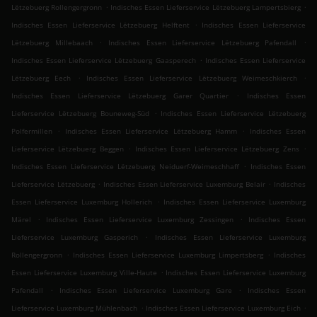
.
.
Lëtzebuerg Rollengergronn
Indisches Essen Lieferservice Lëtzebuerg Lampertsbierg
.
Indisches Essen Lieferservice Lëtzebuerg Helftent
Indisches Essen Lieferservice
.
.
Lëtzebuerg Millebaach
Indisches Essen Lieferservice Lëtzebuerg Pafendall
.
Indisches Essen Lieferservice Lëtzebuerg Gaasperech
Indisches Essen Lieferservice
.
.
Lëtzebuerg Eech
Indisches Essen Lieferservice Lëtzebuerg Weimeschkierch
.
Indisches Essen Lieferservice Lëtzebuerg Garer Quartier
Indisches Essen
.
Lieferservice Lëtzebuerg Bouneweg-Süd
Indisches Essen Lieferservice Lëtzebuerg
.
.
Polfermillen
Indisches Essen Lieferservice Lëtzebuerg Hamm
Indisches Essen
.
.
Lieferservice Lëtzebuerg Beggen
Indisches Essen Lieferservice Lëtzebuerg Zens
.
Indisches Essen Lieferservice Lëtzebuerg Neiduerf-Weimeschhaff
Indisches Essen
.
.
Lieferservice Lëtzebuerg
Indisches Essen Lieferservice Luxemburg Belair
Indisches
.
Essen Lieferservice Luxemburg Hollerich
Indisches Essen Lieferservice Luxemburg
.
.
Märel
Indisches Essen Lieferservice Luxemburg Zessingen
Indisches Essen
.
Lieferservice Luxemburg Gasperich
Indisches Essen Lieferservice Luxemburg
.
.
Rollengergronn
Indisches Essen Lieferservice Luxemburg Limpertsberg
Indisches
.
Essen Lieferservice Luxemburg Ville-Haute
Indisches Essen Lieferservice Luxemburg
.
.
Pafendall
Indisches Essen Lieferservice Luxemburg Gare
Indisches Essen
.
.
Lieferservice Luxemburg Mühlenbach
Indisches Essen Lieferservice Luxemburg Eich