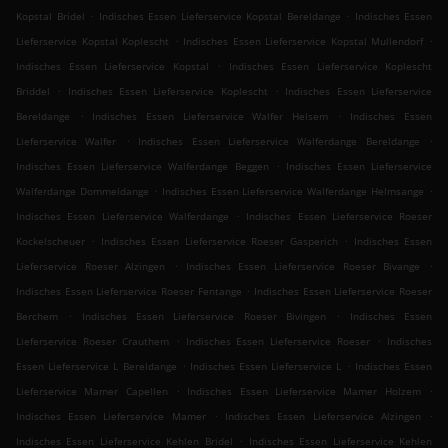
.
.
Kopstal Bridel
Indisches Essen Lieferservice Kopstal Bereldange
Indisches Essen
.
.
Lieferservice Kopstal Koplescht
Indisches Essen Lieferservice Kopstal Mullendorf
.
Indisches Essen Lieferservice Kopstal
Indisches Essen Lieferservice Koplescht
.
.
Briddel
Indisches Essen Lieferservice Koplescht
Indisches Essen Lieferservice
.
.
Bereldange
Indisches Essen Lieferservice Walfer Helsem
Indisches Essen
.
.
Lieferservice Walfer
Indisches Essen Lieferservice Walferdange Bereldange
.
Indisches Essen Lieferservice Walferdange Beggen
Indisches Essen Lieferservice
.
.
Walferdange Dommeldange
Indisches Essen Lieferservice Walferdange Helmsange
.
Indisches Essen Lieferservice Walferdange
Indisches Essen Lieferservice Roeser
.
.
Kockelscheuer
Indisches Essen Lieferservice Roeser Gasperich
Indisches Essen
.
.
Lieferservice Roeser Alzingen
Indisches Essen Lieferservice Roeser Bivange
.
Indisches Essen Lieferservice Roeser Fentange
Indisches Essen Lieferservice Roeser
.
.
Berchem
Indisches Essen Lieferservice Roeser Bivingen
Indisches Essen
.
.
Lieferservice Roeser Crauthem
Indisches Essen Lieferservice Roeser
Indisches
.
.
Essen Lieferservice L Bereldange
Indisches Essen Lieferservice L
Indisches Essen
.
.
Lieferservice Mamer Capellen
Indisches Essen Lieferservice Mamer Holzem
.
.
Indisches Essen Lieferservice Mamer
Indisches Essen Lieferservice Alzingen
.
Indisches Essen Lieferservice Kehlen Bridel
Indisches Essen Lieferservice Kehlen