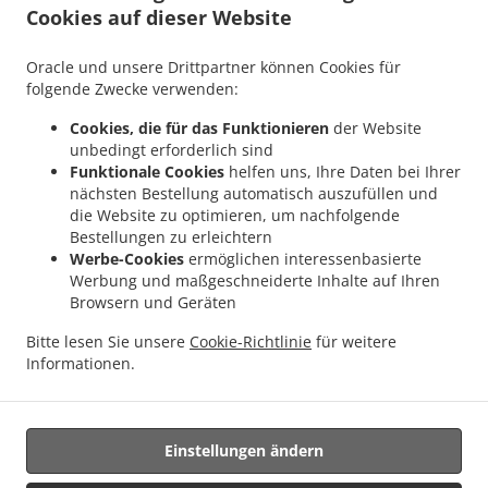
Cookies auf dieser Website
.
.
Indisches Essen Lieferservice Mondercange
Indisches Essen Lieferservice Bergem
.
.
Indisches Essen Lieferservice Mullendorf
Indisches Essen Lieferservice Heisdorf
Oracle und unsere Drittpartner können Cookies für
.
.
Indisches Essen Lieferservice Pontpierre
Indisches Essen Lieferservice Junglinster
folgende Zwecke verwenden:
.
.
Indisches Essen Lieferservice Bivange
Indisches Essen Lieferservice Livange
Cookies, die für das Funktionieren
der Website
.
Indisches Essen Lieferservice Weiler zum Tuer
Indisches Essen Lieferservice Weiler-
unbedingt erforderlich sind
.
.
la-Tour Hassel
Indisches Essen Lieferservice Weiler-la-Tour
Indisches Essen
Funktionale Cookies
helfen uns, Ihre Daten bei Ihrer
.
.
Lieferservice Monnerich Steinbrücken
Indisches Essen Lieferservice Monnerich
nächsten Bestellung automatisch auszufüllen und
.
die Website zu optimieren, um nachfolgende
Indisches Essen Lieferservice Ehlange-sur-Mess
Indisches Essen Lieferservice Kielen
Bestellungen zu erleichtern
.
.
.
Indisches Essen Lieferservice Findel Hamm
Indisches Essen Lieferservice Findel
Werbe-Cookies
ermöglichen interessenbasierte
.
Indisches Essen Lieferservice Reckingen/Mess Wickringen
Indisches Essen
Werbung und maßgeschneiderte Inhalte auf Ihren
.
Lieferservice Reckingen/Mess Ehlange-sur-Mess
Indisches Essen Lieferservice
Browsern und Geräten
.
.
Reckingen/Mess
Indisches Essen Lieferservice Sandweiler Findel
Indisches Essen
Bitte lesen Sie unsere
Cookie-Richtlinie
für weitere
.
.
Lieferservice Sandweiler Hamm
Indisches Essen Lieferservice Sandweiler
Indisches
Informationen.
.
.
Essen Lieferservice Dippach
Indisches Essen Lieferservice Weiler zum Turm
Vegan
.
Essen Lieferservice
Essen zum mitnehmen und zum Liefern
Einstellungen ändern
Unterstützt von: