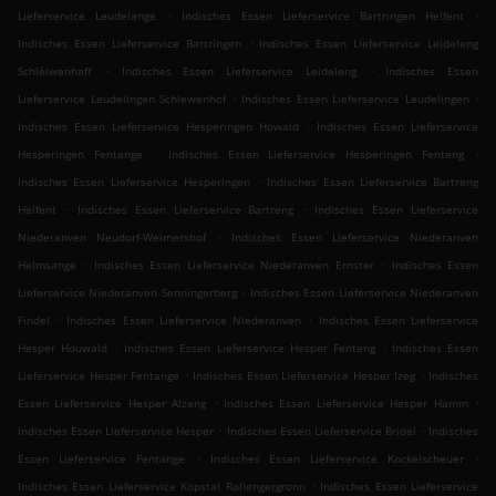
.
.
Lieferservice Leudelange
Indisches Essen Lieferservice Bartringen Helfent
.
Indisches Essen Lieferservice Bartringen
Indisches Essen Lieferservice Leideleng
.
.
Schléiwenhaff
Indisches Essen Lieferservice Leideleng
Indisches Essen
.
.
Lieferservice Leudelingen Schlewenhof
Indisches Essen Lieferservice Leudelingen
.
Indisches Essen Lieferservice Hesperingen Howald
Indisches Essen Lieferservice
.
.
Hesperingen Fentange
Indisches Essen Lieferservice Hesperingen Fenteng
.
Indisches Essen Lieferservice Hesperingen
Indisches Essen Lieferservice Bartreng
.
.
Helfent
Indisches Essen Lieferservice Bartreng
Indisches Essen Lieferservice
.
Niederanven Neudorf-Weimershof
Indisches Essen Lieferservice Niederanven
.
.
Helmsange
Indisches Essen Lieferservice Niederanven Ernster
Indisches Essen
.
Lieferservice Niederanven Senningerberg
Indisches Essen Lieferservice Niederanven
.
.
Findel
Indisches Essen Lieferservice Niederanven
Indisches Essen Lieferservice
.
.
Hesper Houwald
Indisches Essen Lieferservice Hesper Fenteng
Indisches Essen
.
.
Lieferservice Hesper Fentange
Indisches Essen Lieferservice Hesper Izeg
Indisches
.
.
Essen Lieferservice Hesper Alzeng
Indisches Essen Lieferservice Hesper Hamm
.
.
Indisches Essen Lieferservice Hesper
Indisches Essen Lieferservice Bridel
Indisches
.
.
Essen Lieferservice Fentange
Indisches Essen Lieferservice Kockelscheuer
.
Indisches Essen Lieferservice Kopstal Rollengergronn
Indisches Essen Lieferservice