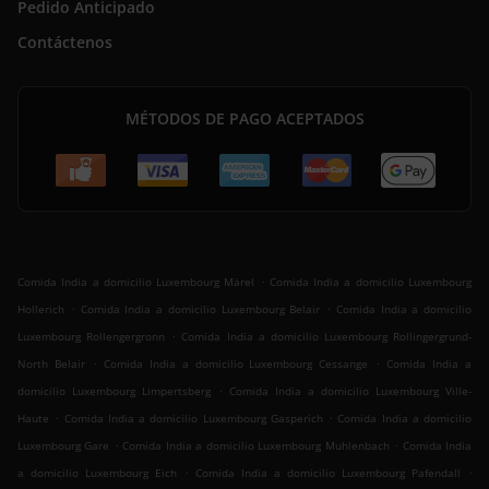
Pedido Anticipado
Contáctenos
MÉTODOS DE PAGO ACEPTADOS
.
Comida India a domicilio Luxembourg Märel
Comida India a domicilio Luxembourg
.
.
Hollerich
Comida India a domicilio Luxembourg Belair
Comida India a domicilio
.
Luxembourg Rollengergronn
Comida India a domicilio Luxembourg Rollingergrund-
.
.
North Belair
Comida India a domicilio Luxembourg Cessange
Comida India a
.
domicilio Luxembourg Limpertsberg
Comida India a domicilio Luxembourg Ville-
.
.
Haute
Comida India a domicilio Luxembourg Gasperich
Comida India a domicilio
.
.
Luxembourg Gare
Comida India a domicilio Luxembourg Muhlenbach
Comida India
.
.
a domicilio Luxembourg Eich
Comida India a domicilio Luxembourg Pafendall