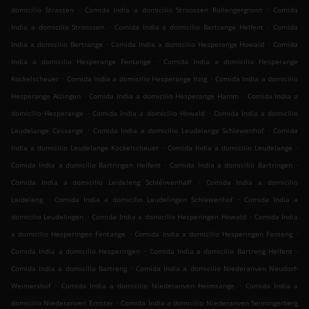
.
.
domicilio Strassen
Comida India a domicilio Stroossen Rollengergronn
Comida
.
.
India a domicilio Stroossen
Comida India a domicilio Bertrange Helfent
Comida
.
.
India a domicilio Bertrange
Comida India a domicilio Hesperange Howald
Comida
.
India a domicilio Hesperange Fentange
Comida India a domicilio Hesperange
.
.
Kockelscheuer
Comida India a domicilio Hesperange Itzig
Comida India a domicilio
.
.
Hesperange Alzingen
Comida India a domicilio Hesperange Hamm
Comida India a
.
.
domicilio Hesperange
Comida India a domicilio Howald
Comida India a domicilio
.
.
Leudelange Cessange
Comida India a domicilio Leudelange Schlewenhof
Comida
.
.
India a domicilio Leudelange Kockelscheuer
Comida India a domicilio Leudelange
.
.
Comida India a domicilio Bartringen Helfent
Comida India a domicilio Bartringen
.
Comida India a domicilio Leideleng Schléiwenhaff
Comida India a domicilio
.
.
Leideleng
Comida India a domicilio Leudelingen Schlewenhof
Comida India a
.
.
domicilio Leudelingen
Comida India a domicilio Hesperingen Howald
Comida India
.
.
a domicilio Hesperingen Fentange
Comida India a domicilio Hesperingen Fenteng
.
.
Comida India a domicilio Hesperingen
Comida India a domicilio Bartreng Helfent
.
Comida India a domicilio Bartreng
Comida India a domicilio Niederanven Neudorf-
.
.
Weimershof
Comida India a domicilio Niederanven Helmsange
Comida India a
.
domicilio Niederanven Ernster
Comida India a domicilio Niederanven Senningerberg