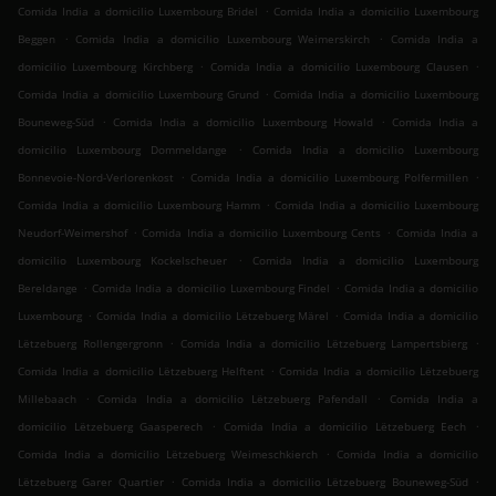
.
Comida India a domicilio Luxembourg Bridel
Comida India a domicilio Luxembourg
.
.
Beggen
Comida India a domicilio Luxembourg Weimerskirch
Comida India a
.
.
domicilio Luxembourg Kirchberg
Comida India a domicilio Luxembourg Clausen
.
Comida India a domicilio Luxembourg Grund
Comida India a domicilio Luxembourg
.
.
Bouneweg-Süd
Comida India a domicilio Luxembourg Howald
Comida India a
.
domicilio Luxembourg Dommeldange
Comida India a domicilio Luxembourg
.
.
Bonnevoie-Nord-Verlorenkost
Comida India a domicilio Luxembourg Polfermillen
.
Comida India a domicilio Luxembourg Hamm
Comida India a domicilio Luxembourg
.
.
Neudorf-Weimershof
Comida India a domicilio Luxembourg Cents
Comida India a
.
domicilio Luxembourg Kockelscheuer
Comida India a domicilio Luxembourg
.
.
Bereldange
Comida India a domicilio Luxembourg Findel
Comida India a domicilio
.
.
Luxembourg
Comida India a domicilio Lëtzebuerg Märel
Comida India a domicilio
.
.
Lëtzebuerg Rollengergronn
Comida India a domicilio Lëtzebuerg Lampertsbierg
.
Comida India a domicilio Lëtzebuerg Helftent
Comida India a domicilio Lëtzebuerg
.
.
Millebaach
Comida India a domicilio Lëtzebuerg Pafendall
Comida India a
.
.
domicilio Lëtzebuerg Gaasperech
Comida India a domicilio Lëtzebuerg Eech
.
Comida India a domicilio Lëtzebuerg Weimeschkierch
Comida India a domicilio
.
.
Lëtzebuerg Garer Quartier
Comida India a domicilio Lëtzebuerg Bouneweg-Süd