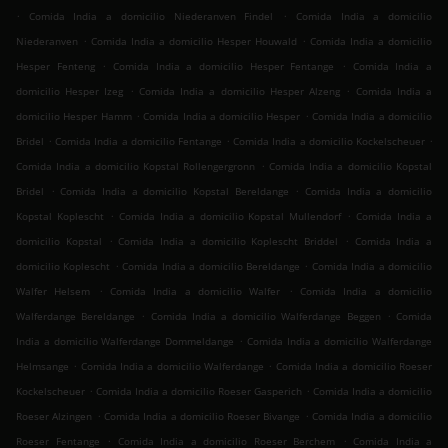
.
.
Comida India a domicilio Niederanven Findel
Comida India a domicilio
.
.
Niederanven
Comida India a domicilio Hesper Houwald
Comida India a domicilio
.
.
Hesper Fenteng
Comida India a domicilio Hesper Fentange
Comida India a
.
.
domicilio Hesper Izeg
Comida India a domicilio Hesper Alzeng
Comida India a
.
.
domicilio Hesper Hamm
Comida India a domicilio Hesper
Comida India a domicilio
.
.
.
Bridel
Comida India a domicilio Fentange
Comida India a domicilio Kockelscheuer
.
Comida India a domicilio Kopstal Rollengergronn
Comida India a domicilio Kopstal
.
.
Bridel
Comida India a domicilio Kopstal Bereldange
Comida India a domicilio
.
.
Kopstal Koplescht
Comida India a domicilio Kopstal Mullendorf
Comida India a
.
.
domicilio Kopstal
Comida India a domicilio Koplescht Briddel
Comida India a
.
.
domicilio Koplescht
Comida India a domicilio Bereldange
Comida India a domicilio
.
.
Walfer Helsem
Comida India a domicilio Walfer
Comida India a domicilio
.
.
Walferdange Bereldange
Comida India a domicilio Walferdange Beggen
Comida
.
India a domicilio Walferdange Dommeldange
Comida India a domicilio Walferdange
.
.
Helmsange
Comida India a domicilio Walferdange
Comida India a domicilio Roeser
.
.
Kockelscheuer
Comida India a domicilio Roeser Gasperich
Comida India a domicilio
.
.
Roeser Alzingen
Comida India a domicilio Roeser Bivange
Comida India a domicilio
.
.
Roeser Fentange
Comida India a domicilio Roeser Berchem
Comida India a