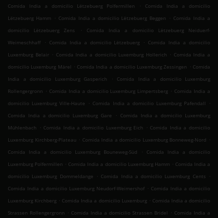
.
Comida India a domicilio Lëtzebuerg Polfermillen
Comida India a domicilio
.
.
Lëtzebuerg Hamm
Comida India a domicilio Lëtzebuerg Beggen
Comida India a
.
domicilio Lëtzebuerg Zens
Comida India a domicilio Lëtzebuerg Neiduerf-
.
.
Weimeschhaff
Comida India a domicilio Lëtzebuerg
Comida India a domicilio
.
.
Luxemburg Belair
Comida India a domicilio Luxemburg Hollerich
Comida India a
.
.
domicilio Luxemburg Märel
Comida India a domicilio Luxemburg Zessingen
Comida
.
India a domicilio Luxemburg Gasperich
Comida India a domicilio Luxemburg
.
.
Rollengergronn
Comida India a domicilio Luxemburg Limpertsberg
Comida India a
.
.
domicilio Luxemburg Ville-Haute
Comida India a domicilio Luxemburg Pafendall
.
Comida India a domicilio Luxemburg Gare
Comida India a domicilio Luxemburg
.
.
Mühlenbach
Comida India a domicilio Luxemburg Eich
Comida India a domicilio
.
.
Luxemburg Kirchberg-Plateau
Comida India a domicilio Luxemburg Bonneweg-Nord
.
Comida India a domicilio Luxemburg Bouneweg-Süd
Comida India a domicilio
.
.
Luxemburg Polfermillen
Comida India a domicilio Luxemburg Hamm
Comida India a
.
.
domicilio Luxemburg Dommeldange
Comida India a domicilio Luxemburg Cents
.
Comida India a domicilio Luxemburg Neudorf-Weimershof
Comida India a domicilio
.
.
Luxemburg Kirchberg
Comida India a domicilio Luxemburg
Comida India a domicilio
.
.
Strassen Rollengergronn
Comida India a domicilio Strassen Bridel
Comida India a