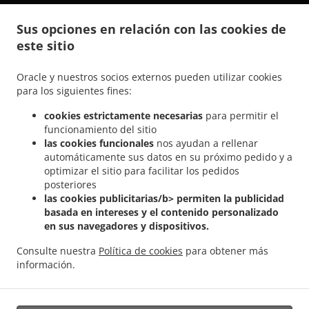
.
.
Comida India a domicilio Steesel
Comida India a domicilio Réiser
Comida India a
Sus opciones en relación con las cookies de
.
.
domicilio Bettembourg Abweiler
Comida India a domicilio Bettembourg
Comida
este sitio
.
India a domicilio Mondercange Pontpierre
Comida India a domicilio Mondercange
.
.
.
Bergem
Comida India a domicilio Mondercange
Comida India a domicilio Bergem
Oracle y nuestros socios externos pueden utilizar cookies
.
.
Comida India a domicilio Mullendorf
Comida India a domicilio Heisdorf
Comida
para los siguientes fines:
.
.
India a domicilio Pontpierre
Comida India a domicilio Junglinster
Comida India a
cookies estrictamente necesarias
para permitir el
.
.
domicilio Bivange
Comida India a domicilio Livange
Comida India a domicilio
funcionamiento del sitio
.
.
Weiler zum Tuer
Comida India a domicilio Weiler-la-Tour Hassel
Comida India a
las cookies funcionales
nos ayudan a rellenar
.
.
domicilio Weiler-la-Tour
Comida India a domicilio Monnerich Steinbrücken
Comida
automáticamente sus datos en su próximo pedido y a
.
.
optimizar el sitio para facilitar los pedidos
India a domicilio Monnerich
Comida India a domicilio Ehlange-sur-Mess
Comida
posteriores
.
.
India a domicilio Kielen
Comida India a domicilio Findel Hamm
Comida India a
las cookies publicitarias/b> permiten la publicidad
.
.
domicilio Findel
Comida India a domicilio Reckingen/Mess Wickringen
Comida India
basada en intereses y el contenido personalizado
.
a domicilio Reckingen/Mess Ehlange-sur-Mess
Comida India a domicilio
en sus navegadores y dispositivos.
.
.
Reckingen/Mess
Comida India a domicilio Sandweiler Findel
Comida India a
Consulte nuestra
Política de cookies
para obtener más
.
.
domicilio Sandweiler Hamm
Comida India a domicilio Sandweiler
Comida India a
información.
.
.
domicilio Dippach
Comida India a domicilio Weiler zum Turm
Comida Vegan a
.
domicilio
Ordena comida para llevar