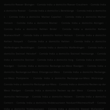
.
.
domicilio Roeser Bivingen
Comida India a domicilio Roeser Crauthem
Comida India
.
.
a domicilio Roeser
Comida India a domicilio L Bereldange
Comida India a domicilio
.
.
L
Comida India a domicilio Mamer Capellen
Comida India a domicilio Mamer
.
.
.
Holzem
Comida India a domicilio Mamer
Comida India a domicilio Alzingen
.
Comida India a domicilio Kehlen Bridel
Comida India a domicilio Kehlen
.
.
Brameschhaff
Comida India a domicilio Kehlen Holzem
Comida India a domicilio
.
.
Kehlen Nospelt
Comida India a domicilio Kehlen
Comida India a domicilio
.
.
Walferdingen Bereldingen
Comida India a domicilio Walferdingen
Comida India a
.
.
domicilio Steinsel Heisdorf
Comida India a domicilio Steinsel Helmsange
Comida
.
.
India a domicilio Steinsel
Comida India a domicilio Itzig
Comida India a domicilio
.
.
Roedgen
Comida India a domicilio Reckange-sur-Mess Roedgen
Comida India a
.
domicilio Reckange-sur-Mess Ehlange-sur-Mess
Comida India a domicilio Reckange-
.
.
sur-Mess Pontpierre
Comida India a domicilio Reckange-sur-Mess Wickrange
.
Comida India a domicilio Reckange-sur-Mess
Comida India a domicilio Recken op der
.
.
Mess Riedgen
Comida India a domicilio Recken op der Mess
Comida India a
.
.
domicilio Helmsange
Comida India a domicilio Holzem
Comida India a domicilio
.
.
Contern
Comida India a domicilio Nidderaanwen Neiduerf-Weimeschhaff
Comida
.
.
India a domicilio Nidderaanwen
Comida India a domicilio Steesel Mullendorf