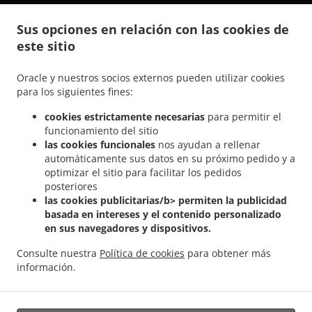
.
.
Comida India a domicilio Steesel
Comida India a domicilio Réiser
Comida India a
Sus opciones en relación con las cookies de
.
.
domicilio Bettembourg Abweiler
Comida India a domicilio Bettembourg
Comida
este sitio
.
India a domicilio Mondercange Pontpierre
Comida India a domicilio Mondercange
.
.
.
Bergem
Comida India a domicilio Mondercange
Comida India a domicilio Bergem
Oracle y nuestros socios externos pueden utilizar cookies
.
.
Comida India a domicilio Mullendorf
Comida India a domicilio Heisdorf
Comida
para los siguientes fines:
.
.
India a domicilio Pontpierre
Comida India a domicilio Junglinster
Comida India a
cookies estrictamente necesarias
para permitir el
.
.
domicilio Bivange
Comida India a domicilio Livange
Comida India a domicilio
funcionamiento del sitio
.
.
Weiler zum Tuer
Comida India a domicilio Weiler-la-Tour Hassel
Comida India a
las cookies funcionales
nos ayudan a rellenar
.
.
domicilio Weiler-la-Tour
Comida India a domicilio Monnerich Steinbrücken
Comida
automáticamente sus datos en su próximo pedido y a
.
.
optimizar el sitio para facilitar los pedidos
India a domicilio Monnerich
Comida India a domicilio Ehlange-sur-Mess
Comida
posteriores
.
.
India a domicilio Kielen
Comida India a domicilio Findel Hamm
Comida India a
las cookies publicitarias/b> permiten la publicidad
.
.
domicilio Findel
Comida India a domicilio Reckingen/Mess Wickringen
Comida India
basada en intereses y el contenido personalizado
.
a domicilio Reckingen/Mess Ehlange-sur-Mess
Comida India a domicilio
en sus navegadores y dispositivos.
.
.
Reckingen/Mess
Comida India a domicilio Sandweiler Findel
Comida India a
Consulte nuestra
Política de cookies
para obtener más
.
.
domicilio Sandweiler Hamm
Comida India a domicilio Sandweiler
Comida India a
información.
.
.
domicilio Dippach
Comida India a domicilio Weiler zum Turm
Comida Vegan a
.
domicilio
Ordena comida para llevar