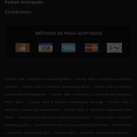
Pedido Anticipado
Contáctenos
MÉTODOS DE PAGO ACEPTADOS
.
Comida India a domicilio Luxembourg Märel
Comida India a domicilio Luxembourg
.
.
Hollerich
Comida India a domicilio Luxembourg Belair
Comida India a domicilio
.
Luxembourg Rollengergronn
Comida India a domicilio Luxembourg Rollingergrund-
.
.
North Belair
Comida India a domicilio Luxembourg Cessange
Comida India a
.
domicilio Luxembourg Limpertsberg
Comida India a domicilio Luxembourg Ville-
.
.
Haute
Comida India a domicilio Luxembourg Gasperich
Comida India a domicilio
.
.
Luxembourg Gare
Comida India a domicilio Luxembourg Muhlenbach
Comida India
.
.
a domicilio Luxembourg Eich
Comida India a domicilio Luxembourg Pafendall