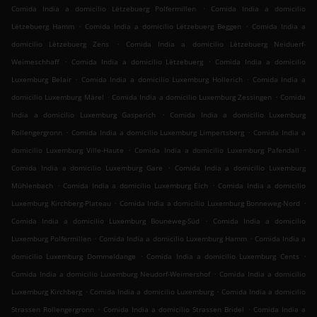
.
Comida India a domicilio Lëtzebuerg Polfermillen
Comida India a domicilio
.
.
Lëtzebuerg Hamm
Comida India a domicilio Lëtzebuerg Beggen
Comida India a
.
domicilio Lëtzebuerg Zens
Comida India a domicilio Lëtzebuerg Neiduerf-
.
.
Weimeschhaff
Comida India a domicilio Lëtzebuerg
Comida India a domicilio
.
.
Luxemburg Belair
Comida India a domicilio Luxemburg Hollerich
Comida India a
.
.
domicilio Luxemburg Märel
Comida India a domicilio Luxemburg Zessingen
Comida
.
India a domicilio Luxemburg Gasperich
Comida India a domicilio Luxemburg
.
.
Rollengergronn
Comida India a domicilio Luxemburg Limpertsberg
Comida India a
.
.
domicilio Luxemburg Ville-Haute
Comida India a domicilio Luxemburg Pafendall
.
Comida India a domicilio Luxemburg Gare
Comida India a domicilio Luxemburg
.
.
Mühlenbach
Comida India a domicilio Luxemburg Eich
Comida India a domicilio
.
.
Luxemburg Kirchberg-Plateau
Comida India a domicilio Luxemburg Bonneweg-Nord
.
Comida India a domicilio Luxemburg Bouneweg-Süd
Comida India a domicilio
.
.
Luxemburg Polfermillen
Comida India a domicilio Luxemburg Hamm
Comida India a
.
.
domicilio Luxemburg Dommeldange
Comida India a domicilio Luxemburg Cents
.
Comida India a domicilio Luxemburg Neudorf-Weimershof
Comida India a domicilio
.
.
Luxemburg Kirchberg
Comida India a domicilio Luxemburg
Comida India a domicilio
.
.
Strassen Rollengergronn
Comida India a domicilio Strassen Bridel
Comida India a