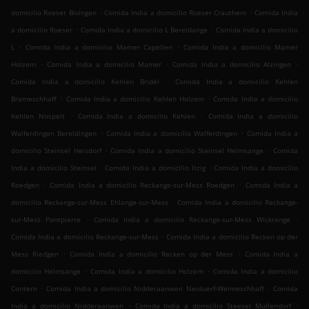
.
.
domicilio Roeser Bivingen
Comida India a domicilio Roeser Crauthem
Comida India
.
.
a domicilio Roeser
Comida India a domicilio L Bereldange
Comida India a domicilio
.
.
L
Comida India a domicilio Mamer Capellen
Comida India a domicilio Mamer
.
.
.
Holzem
Comida India a domicilio Mamer
Comida India a domicilio Alzingen
.
Comida India a domicilio Kehlen Bridel
Comida India a domicilio Kehlen
.
.
Brameschhaff
Comida India a domicilio Kehlen Holzem
Comida India a domicilio
.
.
Kehlen Nospelt
Comida India a domicilio Kehlen
Comida India a domicilio
.
.
Walferdingen Bereldingen
Comida India a domicilio Walferdingen
Comida India a
.
.
domicilio Steinsel Heisdorf
Comida India a domicilio Steinsel Helmsange
Comida
.
.
India a domicilio Steinsel
Comida India a domicilio Itzig
Comida India a domicilio
.
.
Roedgen
Comida India a domicilio Reckange-sur-Mess Roedgen
Comida India a
.
domicilio Reckange-sur-Mess Ehlange-sur-Mess
Comida India a domicilio Reckange-
.
.
sur-Mess Pontpierre
Comida India a domicilio Reckange-sur-Mess Wickrange
.
Comida India a domicilio Reckange-sur-Mess
Comida India a domicilio Recken op der
.
.
Mess Riedgen
Comida India a domicilio Recken op der Mess
Comida India a
.
.
domicilio Helmsange
Comida India a domicilio Holzem
Comida India a domicilio
.
.
Contern
Comida India a domicilio Nidderaanwen Neiduerf-Weimeschhaff
Comida
.
.
India a domicilio Nidderaanwen
Comida India a domicilio Steesel Mullendorf