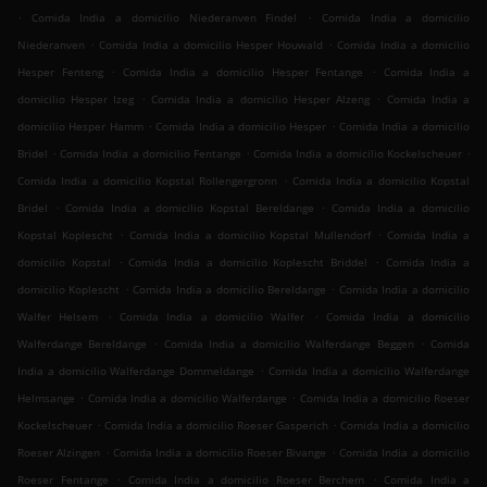
.
.
Comida India a domicilio Niederanven Findel
Comida India a domicilio
.
.
Niederanven
Comida India a domicilio Hesper Houwald
Comida India a domicilio
.
.
Hesper Fenteng
Comida India a domicilio Hesper Fentange
Comida India a
.
.
domicilio Hesper Izeg
Comida India a domicilio Hesper Alzeng
Comida India a
.
.
domicilio Hesper Hamm
Comida India a domicilio Hesper
Comida India a domicilio
.
.
.
Bridel
Comida India a domicilio Fentange
Comida India a domicilio Kockelscheuer
.
Comida India a domicilio Kopstal Rollengergronn
Comida India a domicilio Kopstal
.
.
Bridel
Comida India a domicilio Kopstal Bereldange
Comida India a domicilio
.
.
Kopstal Koplescht
Comida India a domicilio Kopstal Mullendorf
Comida India a
.
.
domicilio Kopstal
Comida India a domicilio Koplescht Briddel
Comida India a
.
.
domicilio Koplescht
Comida India a domicilio Bereldange
Comida India a domicilio
.
.
Walfer Helsem
Comida India a domicilio Walfer
Comida India a domicilio
.
.
Walferdange Bereldange
Comida India a domicilio Walferdange Beggen
Comida
.
India a domicilio Walferdange Dommeldange
Comida India a domicilio Walferdange
.
.
Helmsange
Comida India a domicilio Walferdange
Comida India a domicilio Roeser
.
.
Kockelscheuer
Comida India a domicilio Roeser Gasperich
Comida India a domicilio
.
.
Roeser Alzingen
Comida India a domicilio Roeser Bivange
Comida India a domicilio
.
.
Roeser Fentange
Comida India a domicilio Roeser Berchem
Comida India a