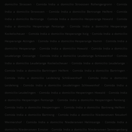
.
.
domicilio Strassen
Comida India a domicilio Stroossen Rollengergronn
Comida
.
.
India a domicilio Stroossen
Comida India a domicilio Bertrange Helfent
Comida
.
.
India a domicilio Bertrange
Comida India a domicilio Hesperange Howald
Comida
.
India a domicilio Hesperange Fentange
Comida India a domicilio Hesperange
.
.
Kockelscheuer
Comida India a domicilio Hesperange Itzig
Comida India a domicilio
.
.
Hesperange Alzingen
Comida India a domicilio Hesperange Hamm
Comida India a
.
.
domicilio Hesperange
Comida India a domicilio Howald
Comida India a domicilio
.
.
Leudelange Cessange
Comida India a domicilio Leudelange Schlewenhof
Comida
.
.
India a domicilio Leudelange Kockelscheuer
Comida India a domicilio Leudelange
.
.
Comida India a domicilio Bartringen Helfent
Comida India a domicilio Bartringen
.
Comida India a domicilio Leideleng Schléiwenhaff
Comida India a domicilio
.
.
Leideleng
Comida India a domicilio Leudelingen Schlewenhof
Comida India a
.
.
domicilio Leudelingen
Comida India a domicilio Hesperingen Howald
Comida India
.
.
a domicilio Hesperingen Fentange
Comida India a domicilio Hesperingen Fenteng
.
.
Comida India a domicilio Hesperingen
Comida India a domicilio Bartreng Helfent
.
Comida India a domicilio Bartreng
Comida India a domicilio Niederanven Neudorf-
.
.
Weimershof
Comida India a domicilio Niederanven Helmsange
Comida India a
.
domicilio Niederanven Ernster
Comida India a domicilio Niederanven Senningerberg