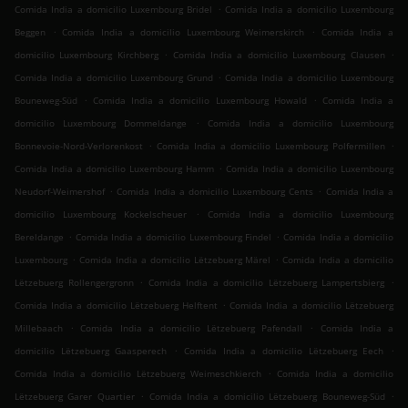
.
Comida India a domicilio Luxembourg Bridel
Comida India a domicilio Luxembourg
.
.
Beggen
Comida India a domicilio Luxembourg Weimerskirch
Comida India a
.
.
domicilio Luxembourg Kirchberg
Comida India a domicilio Luxembourg Clausen
.
Comida India a domicilio Luxembourg Grund
Comida India a domicilio Luxembourg
.
.
Bouneweg-Süd
Comida India a domicilio Luxembourg Howald
Comida India a
.
domicilio Luxembourg Dommeldange
Comida India a domicilio Luxembourg
.
.
Bonnevoie-Nord-Verlorenkost
Comida India a domicilio Luxembourg Polfermillen
.
Comida India a domicilio Luxembourg Hamm
Comida India a domicilio Luxembourg
.
.
Neudorf-Weimershof
Comida India a domicilio Luxembourg Cents
Comida India a
.
domicilio Luxembourg Kockelscheuer
Comida India a domicilio Luxembourg
.
.
Bereldange
Comida India a domicilio Luxembourg Findel
Comida India a domicilio
.
.
Luxembourg
Comida India a domicilio Lëtzebuerg Märel
Comida India a domicilio
.
.
Lëtzebuerg Rollengergronn
Comida India a domicilio Lëtzebuerg Lampertsbierg
.
Comida India a domicilio Lëtzebuerg Helftent
Comida India a domicilio Lëtzebuerg
.
.
Millebaach
Comida India a domicilio Lëtzebuerg Pafendall
Comida India a
.
.
domicilio Lëtzebuerg Gaasperech
Comida India a domicilio Lëtzebuerg Eech
.
Comida India a domicilio Lëtzebuerg Weimeschkierch
Comida India a domicilio
.
.
Lëtzebuerg Garer Quartier
Comida India a domicilio Lëtzebuerg Bouneweg-Süd