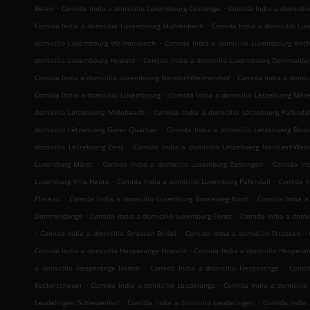
.
.
Belair
Comida India a domicilio Luxembourg Cessange
Comida India a domicil
.
Comida India a domicilio Luxembourg Muhlenbach
Comida India a domicilio Lu
.
domicilio Luxembourg Weimerskirch
Comida India a domicilio Luxembourg Kirc
.
domicilio Luxembourg Howald
Comida India a domicilio Luxembourg Dommelda
.
Comida India a domicilio Luxembourg Neudorf-Weimershof
Comida India a domic
.
Comida India a domicilio Luxembourg
Comida India a domicilio Lëtzebuerg Märe
.
domicilio Lëtzebuerg Millebaach
Comida India a domicilio Lëtzebuerg Pafendal
.
domicilio Lëtzebuerg Garer Quartier
Comida India a domicilio Lëtzebuerg Bou
.
domicilio Lëtzebuerg Zens
Comida India a domicilio Lëtzebuerg Neiduerf-Wei
.
.
Luxemburg Märel
Comida India a domicilio Luxemburg Zessingen
Comida Ind
.
.
Luxemburg Ville-Haute
Comida India a domicilio Luxemburg Pafendall
Comida I
.
.
Plateau
Comida India a domicilio Luxemburg Bonneweg-Nord
Comida India a
.
.
Dommeldange
Comida India a domicilio Luxemburg Cents
Comida India a domi
.
.
.
Comida India a domicilio Strassen Bridel
Comida India a domicilio Strassen
.
Comida India a domicilio Hesperange Howald
Comida India a domicilio Hespera
.
.
a domicilio Hesperange Hamm
Comida India a domicilio Hesperange
Comid
.
.
Kockelscheuer
Comida India a domicilio Leudelange
Comida India a domicilio 
.
.
Leudelingen Schlewenhof
Comida India a domicilio Leudelingen
Comida India 