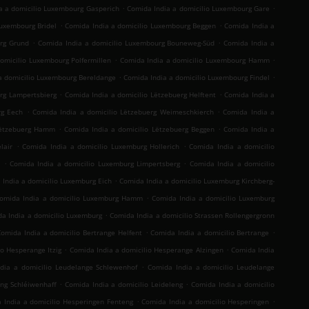
.
.
a a domicilio Luxembourg Gasperich
Comida India a domicilio Luxembourg Gare
.
.
Luxembourg Bridel
Comida India a domicilio Luxembourg Beggen
Comida India a
.
.
rg Grund
Comida India a domicilio Luxembourg Bouneweg-Süd
Comida India a
.
.
omicilio Luxembourg Polfermillen
Comida India a domicilio Luxembourg Hamm
.
.
a domicilio Luxembourg Bereldange
Comida India a domicilio Luxembourg Findel
.
.
erg Lampertsbierg
Comida India a domicilio Lëtzebuerg Helftent
Comida India a
.
.
rg Eech
Comida India a domicilio Lëtzebuerg Weimeschkierch
Comida India a
.
.
Lëtzebuerg Hamm
Comida India a domicilio Lëtzebuerg Beggen
Comida India a
.
.
lair
Comida India a domicilio Luxemburg Hollerich
Comida India a domicilio
.
.
n
Comida India a domicilio Luxemburg Limpertsberg
Comida India a domicilio
.
 India a domicilio Luxemburg Eich
Comida India a domicilio Luxemburg Kirchberg-
.
omida India a domicilio Luxemburg Hamm
Comida India a domicilio Luxemburg
.
a India a domicilio Luxemburg
Comida India a domicilio Strassen Rollengergronn
.
.
Comida India a domicilio Bertrange Helfent
Comida India a domicilio Bertrange
.
.
io Hesperange Itzig
Comida India a domicilio Hesperange Alzingen
Comida India
.
dia a domicilio Leudelange Schlewenhof
Comida India a domicilio Leudelange
.
.
eng Schléiwenhaff
Comida India a domicilio Leideleng
Comida India a domicilio
.
.
 India a domicilio Hesperingen Fenteng
Comida India a domicilio Hesperingen