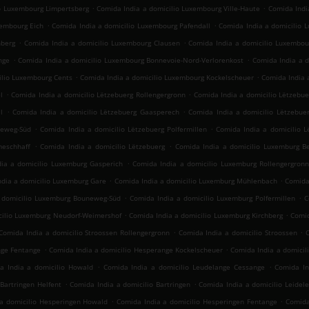
.
.
io Luxembourg Limpertsberg
Comida India a domicilio Luxembourg Ville-Haute
Comida Indi
.
.
xembourg Eich
Comida India a domicilio Luxembourg Pafendall
Comida India a domicilio 
.
.
hberg
Comida India a domicilio Luxembourg Clausen
Comida India a domicilio Luxembou
.
.
nge
Comida India a domicilio Luxembourg Bonnevoie-Nord-Verlorenkost
Comida India a d
.
.
ilio Luxembourg Cents
Comida India a domicilio Luxembourg Kockelscheuer
Comida India 
.
.
l
Comida India a domicilio Lëtzebuerg Rollengergronn
Comida India a domicilio Lëtzebu
.
.
l
Comida India a domicilio Lëtzebuerg Gaasperech
Comida India a domicilio Lëtzebue
.
.
neweg-Süd
Comida India a domicilio Lëtzebuerg Polfermillen
Comida India a domicilio 
.
.
meschhaff
Comida India a domicilio Lëtzebuerg
Comida India a domicilio Luxemburg Be
.
ia a domicilio Luxemburg Gasperich
Comida India a domicilio Luxemburg Rollengergron
.
.
ndia a domicilio Luxemburg Gare
Comida India a domicilio Luxemburg Mühlenbach
Comida
.
.
 domicilio Luxemburg Bouneweg-Süd
Comida India a domicilio Luxemburg Polfermillen
C
.
.
cilio Luxemburg Neudorf-Weimershof
Comida India a domicilio Luxemburg Kirchberg
Comid
.
.
Comida India a domicilio Stroossen Rollengergronn
Comida India a domicilio Stroossen
.
.
nge Fentange
Comida India a domicilio Hesperange Kockelscheuer
Comida India a domicil
.
.
a India a domicilio Howald
Comida India a domicilio Leudelange Cessange
Comida In
.
.
Bartringen Helfent
Comida India a domicilio Bartringen
Comida India a domicilio Leidel
.
.
a domicilio Hesperingen Howald
Comida India a domicilio Hesperingen Fentange
Comida