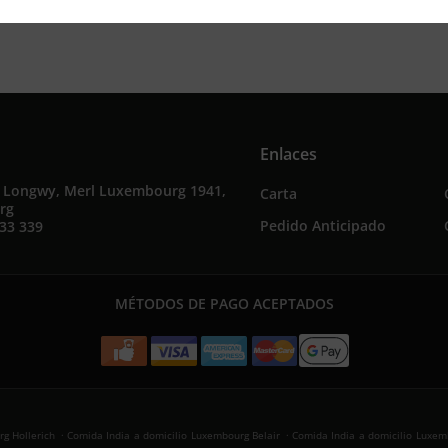
Enlaces
e Longwy, Merl Luxembourg 1941,
Carta
rg
Pedido Anticipado
33 339
MÉTODOS DE PAGO ACEPTADOS
.
.
g Hollerich
Comida India a domicilio Luxembourg Belair
Comida India a domicilio Luxem