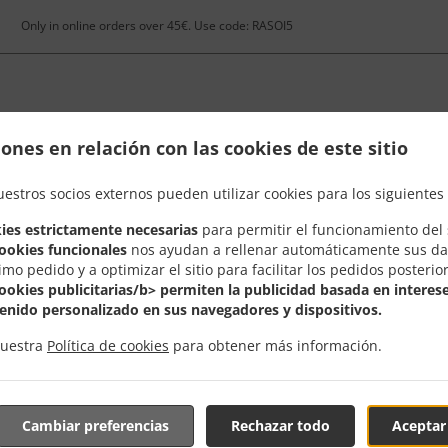
Only in online orders over 45€. Use code: RASOI5
ones en relación con las cookies de este sitio
Sé El Primero En Conocerla
uestros socios externos pueden utilizar cookies para los siguientes 
ies estrictamente necesarias
para permitir el funcionamiento del s
cookies funcionales
nos ayudan a rellenar automáticamente sus da
imo pedido y a optimizar el sitio para facilitar los pedidos posterio
cookies publicitarias/b> permiten la publicidad basada en interese
iales para que así seas el primero en enterarte cada vez 
enido personalizado en sus navegadores y dispositivos.
nuestra
Política de cookies
para obtener más información.
Cambiar preferencias
Rechazar todo
Aceptar