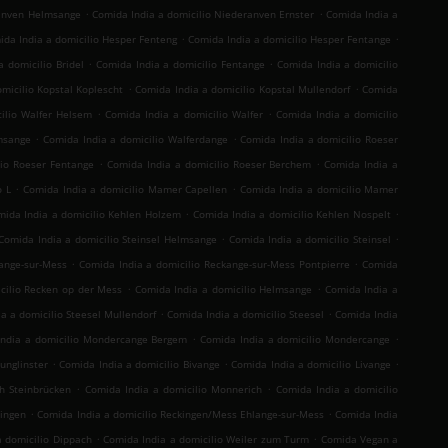
.
.
ranven Helmsange
Comida India a domicilio Niederanven Ernster
Comida India a
.
.
da India a domicilio Hesper Fenteng
Comida India a domicilio Hesper Fentange
.
.
 domicilio Bridel
Comida India a domicilio Fentange
Comida India a domicilio
.
.
micilio Kopstal Koplescht
Comida India a domicilio Kopstal Mullendorf
Comida
.
.
ilio Walfer Helsem
Comida India a domicilio Walfer
Comida India a domicilio
.
.
msange
Comida India a domicilio Walferdange
Comida India a domicilio Roeser
.
.
lio Roeser Fentange
Comida India a domicilio Roeser Berchem
Comida India a
.
.
o L
Comida India a domicilio Mamer Capellen
Comida India a domicilio Mamer
.
.
mida India a domicilio Kehlen Holzem
Comida India a domicilio Kehlen Nospelt
.
.
Comida India a domicilio Steinsel Helmsange
Comida India a domicilio Steinsel
.
.
ange-sur-Mess
Comida India a domicilio Reckange-sur-Mess Pontpierre
Comida
.
.
cilio Recken op der Mess
Comida India a domicilio Helmsange
Comida India a
.
.
a a domicilio Steesel Mullendorf
Comida India a domicilio Steesel
Comida India
.
.
India a domicilio Mondercange Bergem
Comida India a domicilio Mondercange
.
.
.
unglinster
Comida India a domicilio Bivange
Comida India a domicilio Livange
.
.
h Steinbrücken
Comida India a domicilio Monnerich
Comida India a domicilio
.
.
ringen
Comida India a domicilio Reckingen/Mess Ehlange-sur-Mess
Comida India
.
.
a domicilio Dippach
Comida India a domicilio Weiler zum Turm
Comida Vegan a