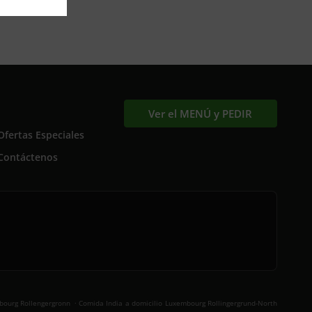
Ver el MENÚ y PEDIR
Ofertas Especiales
Contáctenos
.
bourg Rollengergronn
Comida India a domicilio Luxembourg Rollingergrund-North