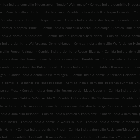
.
omida India a domicilio Niederanven Neudorf-Weimershof
Comida India a domicilio Niede
.
.
.
el
Comida India a domicilio Niederanven
Comida India a domicilio Hesper Houwald
Comi
.
.
Comida India a domicilio Hesper Hamm
Comida India a domicilio Hesper
Comida India a
.
.
 domicilio Kopstal Bridel
Comida India a domicilio Kopstal Bereldange
Comida India a do
.
.
India a domicilio Koplescht
Comida India a domicilio Bereldange
Comida India a domic
.
 India a domicilio Walferdange Dommeldange
Comida India a domicilio Walferdange Hel
.
.
icilio Roeser Alzingen
Comida India a domicilio Roeser Bivange
Comida India a domici
.
.
ndia a domicilio Roeser
Comida India a domicilio L Bereldange
Comida India a domicili
.
.
omida India a domicilio Kehlen Bridel
Comida India a domicilio Kehlen Brameschhaff
Co
.
.
.
ngen
Comida India a domicilio Walferdingen
Comida India a domicilio Steinsel Heisdorf
.
a a domicilio Reckange-sur-Mess Roedgen
Comida India a domicilio Reckange-sur-Mess Ehl
.
.
nge-sur-Mess
Comida India a domicilio Recken op der Mess Riedgen
Comida India a domi
.
.
Nidderaanwen Neiduerf-Weimeschhaff
Comida India a domicilio Nidderaanwen
Comida Indi
.
.
ia a domicilio Bettembourg
Comida India a domicilio Mondercange Pontpierre
Comida 
.
.
ndia a domicilio Heisdorf
Comida India a domicilio Pontpierre
Comida India a domicilio J
.
.
Tour Hassel
Comida India a domicilio Weiler-la-Tour
Comida India a domicilio Monneric
.
.
ndel Hamm
Comida India a domicilio Findel
Comida India a domicilio Reckingen/Mess Wick
.
.
 India a domicilio Sandweiler Hamm
Comida India a domicilio Sandweiler
Comida India 