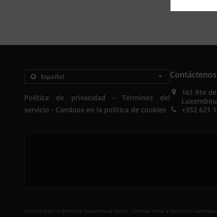
Contáctenos
161 Rte d
.
Política de privacidad
Términos del
Luxembou
.
servicio
Cambios en la política de cookies
+352 621 1
.
Comida India a domicilio Luxembourg Märel
Comida India a domicilio Luxembour