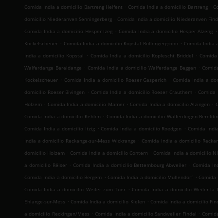
.
.
Comida India a domicilio Bartreng Helfent
Comida India a domicilio Bartreng
C
.
domicilio Niederanven Senningerberg
Comida India a domicilio Niederanven Find
.
.
Comida India a domicilio Hesper Izeg
Comida India a domicilio Hesper Alzeng
.
.
Kockelscheuer
Comida India a domicilio Kopstal Rollengergronn
Comida India a
.
.
India a domicilio Kopstal
Comida India a domicilio Koplescht Briddel
Comida 
.
.
Walferdange Bereldange
Comida India a domicilio Walferdange Beggen
Comida
.
.
Kockelscheuer
Comida India a domicilio Roeser Gasperich
Comida India a dom
.
.
domicilio Roeser Bivingen
Comida India a domicilio Roeser Crauthem
Comida I
.
.
.
Holzem
Comida India a domicilio Mamer
Comida India a domicilio Alzingen
C
.
Comida India a domicilio Kehlen
Comida India a domicilio Walferdingen Bereldi
.
.
Comida India a domicilio Itzig
Comida India a domicilio Roedgen
Comida Indi
.
India a domicilio Reckange-sur-Mess Wickrange
Comida India a domicilio Recka
.
.
domicilio Holzem
Comida India a domicilio Contern
Comida India a domicilio 
.
.
a domicilio Réiser
Comida India a domicilio Bettembourg Abweiler
Comida Ind
.
.
Comida India a domicilio Bergem
Comida India a domicilio Mullendorf
Comida I
.
Comida India a domicilio Weiler zum Tuer
Comida India a domicilio Weiler-la-
.
.
Ehlange-sur-Mess
Comida India a domicilio Kielen
Comida India a domicilio Fi
.
.
a domicilio Reckingen/Mess
Comida India a domicilio Sandweiler Findel
Comida