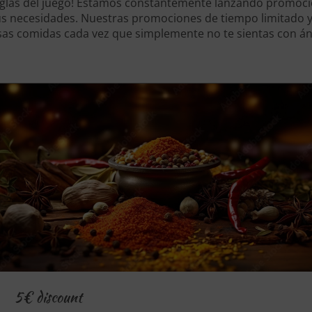
glas del juego! Estamos constantemente lanzando promoc
us necesidades. Nuestras promociones de tiempo limitado y
osas comidas cada vez que simplemente no te sientas con á
5€ discount