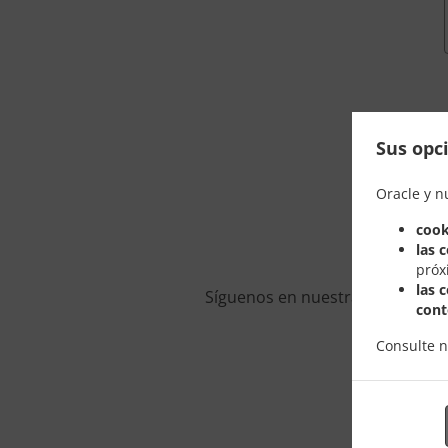
Sus opci
Oracle y n
cook
las 
próx
las 
Síguenos en nuestras redes soc
cont
Consulte 