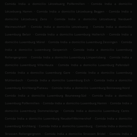
.
Comida India a domicilio Lëtzebuerg Polfermillen
Comida India a domicilio
.
.
Lëtzebuerg Hamm
Comida India a domicilio Lëtzebuerg Beggen
Comida India a
.
domicilio Lëtzebuerg Zens
Comida India a domicilio Lëtzebuerg Neiduerf-
.
.
Weimeschhaff
Comida India a domicilio Lëtzebuerg
Comida India a domicilio
.
.
Luxemburg Belair
Comida India a domicilio Luxemburg Hollerich
Comida India a
.
.
domicilio Luxemburg Märel
Comida India a domicilio Luxemburg Zessingen
Comida
.
India a domicilio Luxemburg Gasperich
Comida India a domicilio Luxemburg
.
.
Rollengergronn
Comida India a domicilio Luxemburg Limpertsberg
Comida India a
.
.
domicilio Luxemburg Ville-Haute
Comida India a domicilio Luxemburg Pafendall
.
Comida India a domicilio Luxemburg Gare
Comida India a domicilio Luxemburg
.
.
Mühlenbach
Comida India a domicilio Luxemburg Eich
Comida India a domicilio
.
.
Luxemburg Kirchberg-Plateau
Comida India a domicilio Luxemburg Bonneweg-Nord
.
Comida India a domicilio Luxemburg Bouneweg-Süd
Comida India a domicilio
.
.
Luxemburg Polfermillen
Comida India a domicilio Luxemburg Hamm
Comida India a
.
.
domicilio Luxemburg Dommeldange
Comida India a domicilio Luxemburg Cents
.
Comida India a domicilio Luxemburg Neudorf-Weimershof
Comida India a domicilio
.
.
Luxemburg Kirchberg
Comida India a domicilio Luxemburg
Comida India a domicilio
.
.
Strassen Rollengergronn
Comida India a domicilio Strassen Bridel
Comida India a