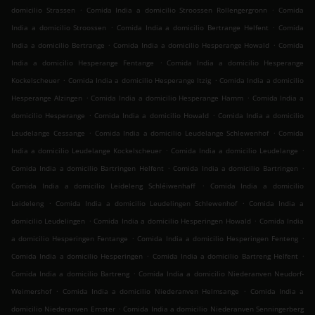
.
.
domicilio Strassen
Comida India a domicilio Stroossen Rollengergronn
Comida
.
.
India a domicilio Stroossen
Comida India a domicilio Bertrange Helfent
Comida
.
.
India a domicilio Bertrange
Comida India a domicilio Hesperange Howald
Comida
.
India a domicilio Hesperange Fentange
Comida India a domicilio Hesperange
.
.
Kockelscheuer
Comida India a domicilio Hesperange Itzig
Comida India a domicilio
.
.
Hesperange Alzingen
Comida India a domicilio Hesperange Hamm
Comida India a
.
.
domicilio Hesperange
Comida India a domicilio Howald
Comida India a domicilio
.
.
Leudelange Cessange
Comida India a domicilio Leudelange Schlewenhof
Comida
.
.
India a domicilio Leudelange Kockelscheuer
Comida India a domicilio Leudelange
.
.
Comida India a domicilio Bartringen Helfent
Comida India a domicilio Bartringen
.
Comida India a domicilio Leideleng Schléiwenhaff
Comida India a domicilio
.
.
Leideleng
Comida India a domicilio Leudelingen Schlewenhof
Comida India a
.
.
domicilio Leudelingen
Comida India a domicilio Hesperingen Howald
Comida India
.
.
a domicilio Hesperingen Fentange
Comida India a domicilio Hesperingen Fenteng
.
.
Comida India a domicilio Hesperingen
Comida India a domicilio Bartreng Helfent
.
Comida India a domicilio Bartreng
Comida India a domicilio Niederanven Neudorf-
.
.
Weimershof
Comida India a domicilio Niederanven Helmsange
Comida India a
.
domicilio Niederanven Ernster
Comida India a domicilio Niederanven Senningerberg