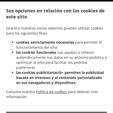
.
.
Comida India a domicilio Steesel
Comida India a domicilio Réiser
Comida India a
Sus opciones en relación con las cookies de
.
.
domicilio Bettembourg Abweiler
Comida India a domicilio Bettembourg
Comida
este sitio
.
India a domicilio Mondercange Pontpierre
Comida India a domicilio Mondercange
.
.
.
Bergem
Comida India a domicilio Mondercange
Comida India a domicilio Bergem
Oracle y nuestros socios externos pueden utilizar cookies
.
.
Comida India a domicilio Mullendorf
Comida India a domicilio Heisdorf
Comida
para los siguientes fines:
.
.
India a domicilio Pontpierre
Comida India a domicilio Junglinster
Comida India a
cookies estrictamente necesarias
para permitir el
.
.
domicilio Bivange
Comida India a domicilio Livange
Comida India a domicilio
funcionamiento del sitio
.
.
Weiler zum Tuer
Comida India a domicilio Weiler-la-Tour Hassel
Comida India a
las cookies funcionales
nos ayudan a rellenar
.
.
domicilio Weiler-la-Tour
Comida India a domicilio Monnerich Steinbrücken
Comida
automáticamente sus datos en su próximo pedido y a
.
.
optimizar el sitio para facilitar los pedidos
India a domicilio Monnerich
Comida India a domicilio Ehlange-sur-Mess
Comida
posteriores
.
.
India a domicilio Kielen
Comida India a domicilio Findel Hamm
Comida India a
las cookies publicitarias/b> permiten la publicidad
.
.
domicilio Findel
Comida India a domicilio Reckingen/Mess Wickringen
Comida India
basada en intereses y el contenido personalizado
.
a domicilio Reckingen/Mess Ehlange-sur-Mess
Comida India a domicilio
en sus navegadores y dispositivos.
.
.
Reckingen/Mess
Comida India a domicilio Sandweiler Findel
Comida India a
Consulte nuestra
Política de cookies
para obtener más
.
.
domicilio Sandweiler Hamm
Comida India a domicilio Sandweiler
Comida India a
información.
.
.
domicilio Dippach
Comida India a domicilio Weiler zum Turm
Comida Vegan a
.
domicilio
Ordena comida para llevar