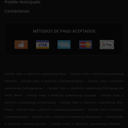
Pedido Anticipado
Contáctenos
MÉTODOS DE PAGO ACEPTADOS
.
Comida India a domicilio Luxembourg Märel
Comida India a domicilio Luxembourg
.
.
Hollerich
Comida India a domicilio Luxembourg Belair
Comida India a domicilio
.
Luxembourg Rollengergronn
Comida India a domicilio Luxembourg Rollingergrund-
.
.
North Belair
Comida India a domicilio Luxembourg Cessange
Comida India a
.
domicilio Luxembourg Limpertsberg
Comida India a domicilio Luxembourg Ville-
.
.
Haute
Comida India a domicilio Luxembourg Gasperich
Comida India a domicilio
.
.
Luxembourg Gare
Comida India a domicilio Luxembourg Muhlenbach
Comida India
.
.
a domicilio Luxembourg Eich
Comida India a domicilio Luxembourg Pafendall