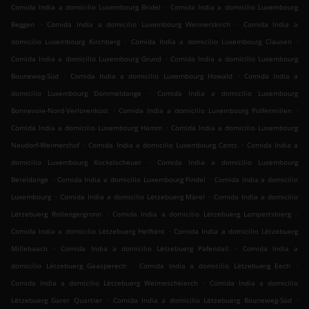
.
Comida India a domicilio Luxembourg Bridel
Comida India a domicilio Luxembourg
.
.
Beggen
Comida India a domicilio Luxembourg Weimerskirch
Comida India a
.
.
domicilio Luxembourg Kirchberg
Comida India a domicilio Luxembourg Clausen
.
Comida India a domicilio Luxembourg Grund
Comida India a domicilio Luxembourg
.
.
Bouneweg-Süd
Comida India a domicilio Luxembourg Howald
Comida India a
.
domicilio Luxembourg Dommeldange
Comida India a domicilio Luxembourg
.
.
Bonnevoie-Nord-Verlorenkost
Comida India a domicilio Luxembourg Polfermillen
.
Comida India a domicilio Luxembourg Hamm
Comida India a domicilio Luxembourg
.
.
Neudorf-Weimershof
Comida India a domicilio Luxembourg Cents
Comida India a
.
domicilio Luxembourg Kockelscheuer
Comida India a domicilio Luxembourg
.
.
Bereldange
Comida India a domicilio Luxembourg Findel
Comida India a domicilio
.
.
Luxembourg
Comida India a domicilio Lëtzebuerg Märel
Comida India a domicilio
.
.
Lëtzebuerg Rollengergronn
Comida India a domicilio Lëtzebuerg Lampertsbierg
.
Comida India a domicilio Lëtzebuerg Helftent
Comida India a domicilio Lëtzebuerg
.
.
Millebaach
Comida India a domicilio Lëtzebuerg Pafendall
Comida India a
.
.
domicilio Lëtzebuerg Gaasperech
Comida India a domicilio Lëtzebuerg Eech
.
Comida India a domicilio Lëtzebuerg Weimeschkierch
Comida India a domicilio
.
.
Lëtzebuerg Garer Quartier
Comida India a domicilio Lëtzebuerg Bouneweg-Süd