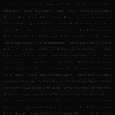
.
.
Comida India a domicilio Niederanven Findel
Comida India a domicilio
.
.
Niederanven
Comida India a domicilio Hesper Houwald
Comida India a domicilio
.
.
Hesper Fenteng
Comida India a domicilio Hesper Fentange
Comida India a
.
.
domicilio Hesper Izeg
Comida India a domicilio Hesper Alzeng
Comida India a
.
.
domicilio Hesper Hamm
Comida India a domicilio Hesper
Comida India a domicilio
.
.
.
Bridel
Comida India a domicilio Fentange
Comida India a domicilio Kockelscheuer
.
Comida India a domicilio Kopstal Rollengergronn
Comida India a domicilio Kopstal
.
.
Bridel
Comida India a domicilio Kopstal Bereldange
Comida India a domicilio
.
.
Kopstal Koplescht
Comida India a domicilio Kopstal Mullendorf
Comida India a
.
.
domicilio Kopstal
Comida India a domicilio Koplescht Briddel
Comida India a
.
.
domicilio Koplescht
Comida India a domicilio Bereldange
Comida India a domicilio
.
.
Walfer Helsem
Comida India a domicilio Walfer
Comida India a domicilio
.
.
Walferdange Bereldange
Comida India a domicilio Walferdange Beggen
Comida
.
India a domicilio Walferdange Dommeldange
Comida India a domicilio Walferdange
.
.
Helmsange
Comida India a domicilio Walferdange
Comida India a domicilio Roeser
.
.
Kockelscheuer
Comida India a domicilio Roeser Gasperich
Comida India a domicilio
.
.
Roeser Alzingen
Comida India a domicilio Roeser Bivange
Comida India a domicilio
.
.
Roeser Fentange
Comida India a domicilio Roeser Berchem
Comida India a