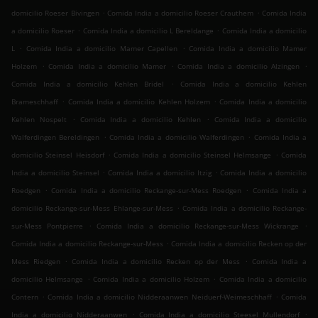
.
.
domicilio Roeser Bivingen
Comida India a domicilio Roeser Crauthem
Comida India
.
.
a domicilio Roeser
Comida India a domicilio L Bereldange
Comida India a domicilio
.
.
L
Comida India a domicilio Mamer Capellen
Comida India a domicilio Mamer
.
.
.
Holzem
Comida India a domicilio Mamer
Comida India a domicilio Alzingen
.
Comida India a domicilio Kehlen Bridel
Comida India a domicilio Kehlen
.
.
Brameschhaff
Comida India a domicilio Kehlen Holzem
Comida India a domicilio
.
.
Kehlen Nospelt
Comida India a domicilio Kehlen
Comida India a domicilio
.
.
Walferdingen Bereldingen
Comida India a domicilio Walferdingen
Comida India a
.
.
domicilio Steinsel Heisdorf
Comida India a domicilio Steinsel Helmsange
Comida
.
.
India a domicilio Steinsel
Comida India a domicilio Itzig
Comida India a domicilio
.
.
Roedgen
Comida India a domicilio Reckange-sur-Mess Roedgen
Comida India a
.
domicilio Reckange-sur-Mess Ehlange-sur-Mess
Comida India a domicilio Reckange-
.
.
sur-Mess Pontpierre
Comida India a domicilio Reckange-sur-Mess Wickrange
.
Comida India a domicilio Reckange-sur-Mess
Comida India a domicilio Recken op der
.
.
Mess Riedgen
Comida India a domicilio Recken op der Mess
Comida India a
.
.
domicilio Helmsange
Comida India a domicilio Holzem
Comida India a domicilio
.
.
Contern
Comida India a domicilio Nidderaanwen Neiduerf-Weimeschhaff
Comida
.
.
India a domicilio Nidderaanwen
Comida India a domicilio Steesel Mullendorf