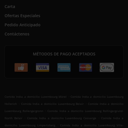
Carta
Ofertas Especiales
Pedido Anticipado
Contáctenos
MÉTODOS DE PAGO ACEPTADOS
.
Comida India a domicilio Luxembourg Märel
Comida India a domicilio Luxembourg
.
.
Hollerich
Comida India a domicilio Luxembourg Belair
Comida India a domicilio
.
Luxembourg Rollengergronn
Comida India a domicilio Luxembourg Rollingergrund-
.
.
North Belair
Comida India a domicilio Luxembourg Cessange
Comida India a
.
domicilio Luxembourg Limpertsberg
Comida India a domicilio Luxembourg Ville-