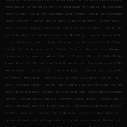
.
.
Kockelscheuer
Comida India a domicilio Roeser Gasperich
Comida India a domicilio
.
.
Roeser Alzingen
Comida India a domicilio Roeser Bivange
Comida India a domicilio
.
.
Roeser Fentange
Comida India a domicilio Roeser Berchem
Comida India a
.
.
domicilio Roeser Bivingen
Comida India a domicilio Roeser Crauthem
Comida India
.
.
a domicilio Roeser
Comida India a domicilio L Bereldange
Comida India a domicilio
.
.
L
Comida India a domicilio Mamer Capellen
Comida India a domicilio Mamer
.
.
.
Holzem
Comida India a domicilio Mamer
Comida India a domicilio Alzingen
.
Comida India a domicilio Kehlen Bridel
Comida India a domicilio Kehlen
.
.
Brameschhaff
Comida India a domicilio Kehlen Holzem
Comida India a domicilio
.
.
Kehlen Nospelt
Comida India a domicilio Kehlen
Comida India a domicilio
.
.
Walferdingen Bereldingen
Comida India a domicilio Walferdingen
Comida India a
.
.
domicilio Steinsel Heisdorf
Comida India a domicilio Steinsel Helmsange
Comida
.
.
India a domicilio Steinsel
Comida India a domicilio Itzig
Comida India a domicilio
.
.
Roedgen
Comida India a domicilio Reckange-sur-Mess Roedgen
Comida India a
.
domicilio Reckange-sur-Mess Ehlange-sur-Mess
Comida India a domicilio Reckange-
.
.
sur-Mess Pontpierre
Comida India a domicilio Reckange-sur-Mess Wickrange
.
Comida India a domicilio Reckange-sur-Mess
Comida India a domicilio Recken op der
.
.