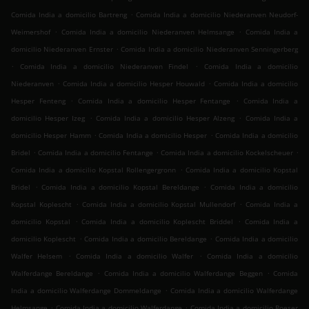
.
Comida India a domicilio Bartreng
Comida India a domicilio Niederanven Neudorf-
.
.
Weimershof
Comida India a domicilio Niederanven Helmsange
Comida India a
.
domicilio Niederanven Ernster
Comida India a domicilio Niederanven Senningerberg
.
.
Comida India a domicilio Niederanven Findel
Comida India a domicilio
.
.
Niederanven
Comida India a domicilio Hesper Houwald
Comida India a domicilio
.
.
Hesper Fenteng
Comida India a domicilio Hesper Fentange
Comida India a
.
.
domicilio Hesper Izeg
Comida India a domicilio Hesper Alzeng
Comida India a
.
.
domicilio Hesper Hamm
Comida India a domicilio Hesper
Comida India a domicilio
.
.
.
Bridel
Comida India a domicilio Fentange
Comida India a domicilio Kockelscheuer
.
Comida India a domicilio Kopstal Rollengergronn
Comida India a domicilio Kopstal
.
.
Bridel
Comida India a domicilio Kopstal Bereldange
Comida India a domicilio
.
.
Kopstal Koplescht
Comida India a domicilio Kopstal Mullendorf
Comida India a
.
.
domicilio Kopstal
Comida India a domicilio Koplescht Briddel
Comida India a
.
.
domicilio Koplescht
Comida India a domicilio Bereldange
Comida India a domicilio
.
.
Walfer Helsem
Comida India a domicilio Walfer
Comida India a domicilio
.
.
Walferdange Bereldange
Comida India a domicilio Walferdange Beggen
Comida
.
India a domicilio Walferdange Dommeldange
Comida India a domicilio Walferdange
.
.
Helmsange
Comida India a domicilio Walferdange
Comida India a domicilio Roeser