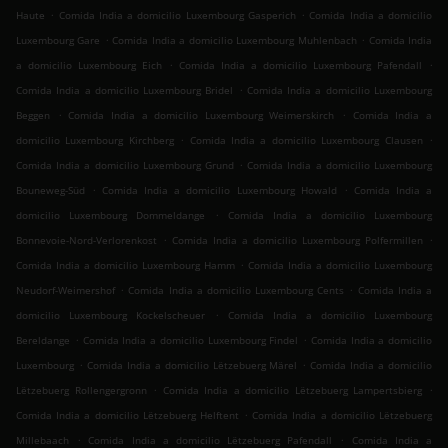
.
.
Haute
Comida India a domicilio Luxembourg Gasperich
Comida India a domicilio
.
.
Luxembourg Gare
Comida India a domicilio Luxembourg Muhlenbach
Comida India
.
.
a domicilio Luxembourg Eich
Comida India a domicilio Luxembourg Pafendall
.
Comida India a domicilio Luxembourg Bridel
Comida India a domicilio Luxembourg
.
.
Beggen
Comida India a domicilio Luxembourg Weimerskirch
Comida India a
.
.
domicilio Luxembourg Kirchberg
Comida India a domicilio Luxembourg Clausen
.
Comida India a domicilio Luxembourg Grund
Comida India a domicilio Luxembourg
.
.
Bouneweg-Süd
Comida India a domicilio Luxembourg Howald
Comida India a
.
domicilio Luxembourg Dommeldange
Comida India a domicilio Luxembourg
.
.
Bonnevoie-Nord-Verlorenkost
Comida India a domicilio Luxembourg Polfermillen
.
Comida India a domicilio Luxembourg Hamm
Comida India a domicilio Luxembourg
.
.
Neudorf-Weimershof
Comida India a domicilio Luxembourg Cents
Comida India a
.
domicilio Luxembourg Kockelscheuer
Comida India a domicilio Luxembourg
.
.
Bereldange
Comida India a domicilio Luxembourg Findel
Comida India a domicilio
.
.
Luxembourg
Comida India a domicilio Lëtzebuerg Märel
Comida India a domicilio
.
.
Lëtzebuerg Rollengergronn
Comida India a domicilio Lëtzebuerg Lampertsbierg
.
Comida India a domicilio Lëtzebuerg Helftent
Comida India a domicilio Lëtzebuerg
.
.
Millebaach
Comida India a domicilio Lëtzebuerg Pafendall
Comida India a