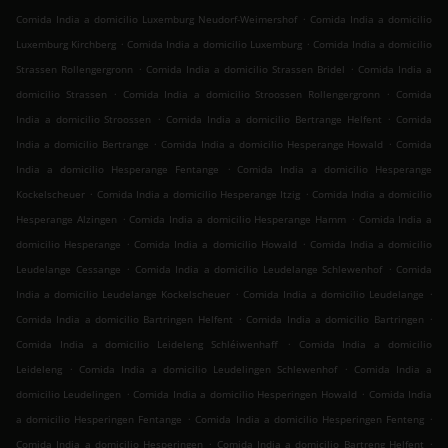
.
Comida India a domicilio Luxemburg Neudorf-Weimershof
Comida India a domicilio
.
.
Luxemburg Kirchberg
Comida India a domicilio Luxemburg
Comida India a domicilio
.
.
Strassen Rollengergronn
Comida India a domicilio Strassen Bridel
Comida India a
.
.
domicilio Strassen
Comida India a domicilio Stroossen Rollengergronn
Comida
.
.
India a domicilio Stroossen
Comida India a domicilio Bertrange Helfent
Comida
.
.
India a domicilio Bertrange
Comida India a domicilio Hesperange Howald
Comida
.
India a domicilio Hesperange Fentange
Comida India a domicilio Hesperange
.
.
Kockelscheuer
Comida India a domicilio Hesperange Itzig
Comida India a domicilio
.
.
Hesperange Alzingen
Comida India a domicilio Hesperange Hamm
Comida India a
.
.
domicilio Hesperange
Comida India a domicilio Howald
Comida India a domicilio
.
.
Leudelange Cessange
Comida India a domicilio Leudelange Schlewenhof
Comida
.
.
India a domicilio Leudelange Kockelscheuer
Comida India a domicilio Leudelange
.
.
Comida India a domicilio Bartringen Helfent
Comida India a domicilio Bartringen
.
Comida India a domicilio Leideleng Schléiwenhaff
Comida India a domicilio
.
.
Leideleng
Comida India a domicilio Leudelingen Schlewenhof
Comida India a
.
.
domicilio Leudelingen
Comida India a domicilio Hesperingen Howald
Comida India
.
.
a domicilio Hesperingen Fentange
Comida India a domicilio Hesperingen Fenteng
.
.
Comida India a domicilio Hesperingen
Comida India a domicilio Bartreng Helfent