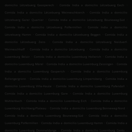
.
.
domicilio Lëtzebuerg Gaasperech
Comida India a domicilio Lëtzebuerg Eech
.
Comida India a domicilio Lëtzebuerg Weimeschkierch
Comida India a domicilio
.
.
Lëtzebuerg Garer Quartier
Comida India a domicilio Lëtzebuerg Bouneweg-Süd
.
Comida India a domicilio Lëtzebuerg Polfermillen
Comida India a domicilio
.
.
Lëtzebuerg Hamm
Comida India a domicilio Lëtzebuerg Beggen
Comida India a
.
domicilio Lëtzebuerg Zens
Comida India a domicilio Lëtzebuerg Neiduerf-
.
.
Weimeschhaff
Comida India a domicilio Lëtzebuerg
Comida India a domicilio
.
.
Luxemburg Belair
Comida India a domicilio Luxemburg Hollerich
Comida India a
.
.
domicilio Luxemburg Märel
Comida India a domicilio Luxemburg Zessingen
Comida
.
India a domicilio Luxemburg Gasperich
Comida India a domicilio Luxemburg
.
.
Rollengergronn
Comida India a domicilio Luxemburg Limpertsberg
Comida India a
.
.
domicilio Luxemburg Ville-Haute
Comida India a domicilio Luxemburg Pafendall
.
Comida India a domicilio Luxemburg Gare
Comida India a domicilio Luxemburg
.
.
Mühlenbach
Comida India a domicilio Luxemburg Eich
Comida India a domicilio
.
.
Luxemburg Kirchberg-Plateau
Comida India a domicilio Luxemburg Bonneweg-Nord
.
Comida India a domicilio Luxemburg Bouneweg-Süd
Comida India a domicilio
.
.
Luxemburg Polfermillen
Comida India a domicilio Luxemburg Hamm
Comida India a
.
.
domicilio Luxemburg Dommeldange
Comida India a domicilio Luxemburg Cents