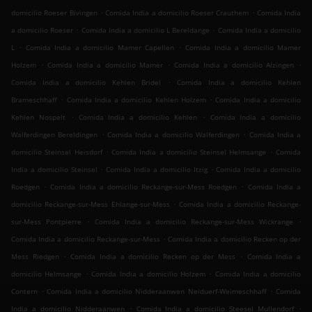
.
.
domicilio Roeser Bivingen
Comida India a domicilio Roeser Crauthem
Comida India
.
.
a domicilio Roeser
Comida India a domicilio L Bereldange
Comida India a domicilio
.
.
L
Comida India a domicilio Mamer Capellen
Comida India a domicilio Mamer
.
.
.
Holzem
Comida India a domicilio Mamer
Comida India a domicilio Alzingen
.
Comida India a domicilio Kehlen Bridel
Comida India a domicilio Kehlen
.
.
Brameschhaff
Comida India a domicilio Kehlen Holzem
Comida India a domicilio
.
.
Kehlen Nospelt
Comida India a domicilio Kehlen
Comida India a domicilio
.
.
Walferdingen Bereldingen
Comida India a domicilio Walferdingen
Comida India a
.
.
domicilio Steinsel Heisdorf
Comida India a domicilio Steinsel Helmsange
Comida
.
.
India a domicilio Steinsel
Comida India a domicilio Itzig
Comida India a domicilio
.
.
Roedgen
Comida India a domicilio Reckange-sur-Mess Roedgen
Comida India a
.
domicilio Reckange-sur-Mess Ehlange-sur-Mess
Comida India a domicilio Reckange-
.
.
sur-Mess Pontpierre
Comida India a domicilio Reckange-sur-Mess Wickrange
.
Comida India a domicilio Reckange-sur-Mess
Comida India a domicilio Recken op der
.
.
Mess Riedgen
Comida India a domicilio Recken op der Mess
Comida India a
.
.
domicilio Helmsange
Comida India a domicilio Holzem
Comida India a domicilio
.
.
Contern
Comida India a domicilio Nidderaanwen Neiduerf-Weimeschhaff
Comida
.
.
India a domicilio Nidderaanwen
Comida India a domicilio Steesel Mullendorf