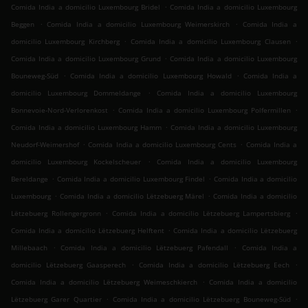
.
Comida India a domicilio Luxembourg Bridel
Comida India a domicilio Luxembourg
.
.
Beggen
Comida India a domicilio Luxembourg Weimerskirch
Comida India a
.
.
domicilio Luxembourg Kirchberg
Comida India a domicilio Luxembourg Clausen
.
Comida India a domicilio Luxembourg Grund
Comida India a domicilio Luxembourg
.
.
Bouneweg-Süd
Comida India a domicilio Luxembourg Howald
Comida India a
.
domicilio Luxembourg Dommeldange
Comida India a domicilio Luxembourg
.
.
Bonnevoie-Nord-Verlorenkost
Comida India a domicilio Luxembourg Polfermillen
.
Comida India a domicilio Luxembourg Hamm
Comida India a domicilio Luxembourg
.
.
Neudorf-Weimershof
Comida India a domicilio Luxembourg Cents
Comida India a
.
domicilio Luxembourg Kockelscheuer
Comida India a domicilio Luxembourg
.
.
Bereldange
Comida India a domicilio Luxembourg Findel
Comida India a domicilio
.
.
Luxembourg
Comida India a domicilio Lëtzebuerg Märel
Comida India a domicilio
.
.
Lëtzebuerg Rollengergronn
Comida India a domicilio Lëtzebuerg Lampertsbierg
.
Comida India a domicilio Lëtzebuerg Helftent
Comida India a domicilio Lëtzebuerg
.
.
Millebaach
Comida India a domicilio Lëtzebuerg Pafendall
Comida India a
.
.
domicilio Lëtzebuerg Gaasperech
Comida India a domicilio Lëtzebuerg Eech
.
Comida India a domicilio Lëtzebuerg Weimeschkierch
Comida India a domicilio
.
.
Lëtzebuerg Garer Quartier
Comida India a domicilio Lëtzebuerg Bouneweg-Süd