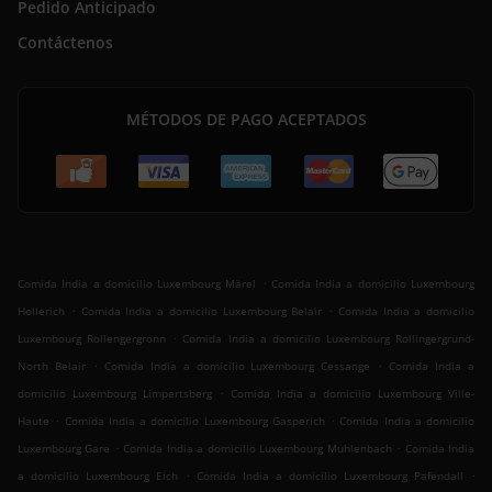
Pedido Anticipado
Contáctenos
MÉTODOS DE PAGO ACEPTADOS
.
Comida India a domicilio Luxembourg Märel
Comida India a domicilio Luxembourg
.
.
Hollerich
Comida India a domicilio Luxembourg Belair
Comida India a domicilio
.
Luxembourg Rollengergronn
Comida India a domicilio Luxembourg Rollingergrund-
.
.
North Belair
Comida India a domicilio Luxembourg Cessange
Comida India a
.
domicilio Luxembourg Limpertsberg
Comida India a domicilio Luxembourg Ville-
.
.
Haute
Comida India a domicilio Luxembourg Gasperich
Comida India a domicilio
.
.
Luxembourg Gare
Comida India a domicilio Luxembourg Muhlenbach
Comida India
.
.
a domicilio Luxembourg Eich
Comida India a domicilio Luxembourg Pafendall