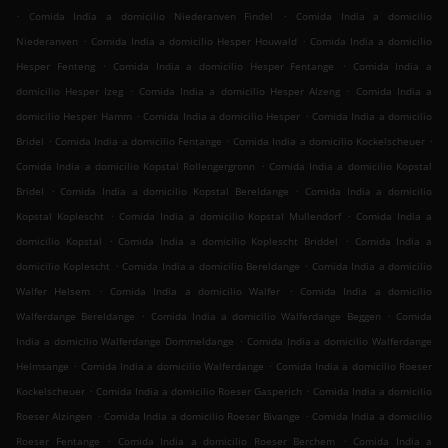
.
.
Comida India a domicilio Niederanven Findel
Comida India a domicilio
.
.
Niederanven
Comida India a domicilio Hesper Houwald
Comida India a domicilio
.
.
Hesper Fenteng
Comida India a domicilio Hesper Fentange
Comida India a
.
.
domicilio Hesper Izeg
Comida India a domicilio Hesper Alzeng
Comida India a
.
.
domicilio Hesper Hamm
Comida India a domicilio Hesper
Comida India a domicilio
.
.
.
Bridel
Comida India a domicilio Fentange
Comida India a domicilio Kockelscheuer
.
Comida India a domicilio Kopstal Rollengergronn
Comida India a domicilio Kopstal
.
.
Bridel
Comida India a domicilio Kopstal Bereldange
Comida India a domicilio
.
.
Kopstal Koplescht
Comida India a domicilio Kopstal Mullendorf
Comida India a
.
.
domicilio Kopstal
Comida India a domicilio Koplescht Briddel
Comida India a
.
.
domicilio Koplescht
Comida India a domicilio Bereldange
Comida India a domicilio
.
.
Walfer Helsem
Comida India a domicilio Walfer
Comida India a domicilio
.
.
Walferdange Bereldange
Comida India a domicilio Walferdange Beggen
Comida
.
India a domicilio Walferdange Dommeldange
Comida India a domicilio Walferdange
.
.
Helmsange
Comida India a domicilio Walferdange
Comida India a domicilio Roeser
.
.
Kockelscheuer
Comida India a domicilio Roeser Gasperich
Comida India a domicilio
.
.
Roeser Alzingen
Comida India a domicilio Roeser Bivange
Comida India a domicilio
.
.
Roeser Fentange
Comida India a domicilio Roeser Berchem
Comida India a