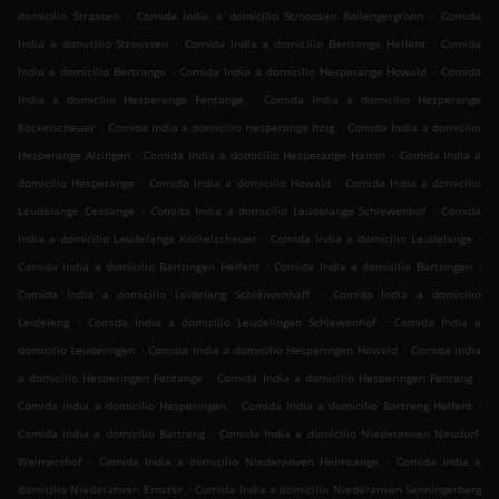
.
.
domicilio Strassen
Comida India a domicilio Stroossen Rollengergronn
Comida
.
.
India a domicilio Stroossen
Comida India a domicilio Bertrange Helfent
Comida
.
.
India a domicilio Bertrange
Comida India a domicilio Hesperange Howald
Comida
.
India a domicilio Hesperange Fentange
Comida India a domicilio Hesperange
.
.
Kockelscheuer
Comida India a domicilio Hesperange Itzig
Comida India a domicilio
.
.
Hesperange Alzingen
Comida India a domicilio Hesperange Hamm
Comida India a
.
.
domicilio Hesperange
Comida India a domicilio Howald
Comida India a domicilio
.
.
Leudelange Cessange
Comida India a domicilio Leudelange Schlewenhof
Comida
.
.
India a domicilio Leudelange Kockelscheuer
Comida India a domicilio Leudelange
.
.
Comida India a domicilio Bartringen Helfent
Comida India a domicilio Bartringen
.
Comida India a domicilio Leideleng Schléiwenhaff
Comida India a domicilio
.
.
Leideleng
Comida India a domicilio Leudelingen Schlewenhof
Comida India a
.
.
domicilio Leudelingen
Comida India a domicilio Hesperingen Howald
Comida India
.
.
a domicilio Hesperingen Fentange
Comida India a domicilio Hesperingen Fenteng
.
.
Comida India a domicilio Hesperingen
Comida India a domicilio Bartreng Helfent
.
Comida India a domicilio Bartreng
Comida India a domicilio Niederanven Neudorf-
.
.
Weimershof
Comida India a domicilio Niederanven Helmsange
Comida India a
.
domicilio Niederanven Ernster
Comida India a domicilio Niederanven Senningerberg