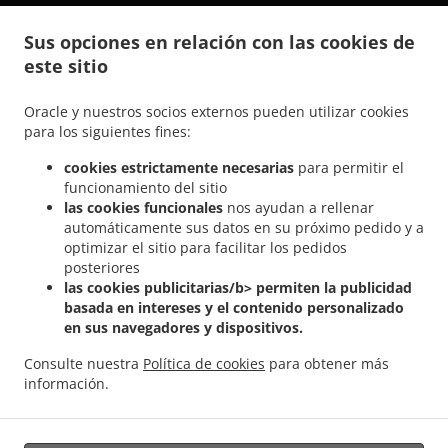
.
.
Comida India a domicilio Steesel
Comida India a domicilio Réiser
Comida India a
Sus opciones en relación con las cookies de
.
.
domicilio Bettembourg Abweiler
Comida India a domicilio Bettembourg
Comida
este sitio
.
India a domicilio Mondercange Pontpierre
Comida India a domicilio Mondercange
.
.
.
Bergem
Comida India a domicilio Mondercange
Comida India a domicilio Bergem
Oracle y nuestros socios externos pueden utilizar cookies
.
.
Comida India a domicilio Mullendorf
Comida India a domicilio Heisdorf
Comida
para los siguientes fines:
.
.
India a domicilio Pontpierre
Comida India a domicilio Junglinster
Comida India a
cookies estrictamente necesarias
para permitir el
.
.
domicilio Bivange
Comida India a domicilio Livange
Comida India a domicilio
funcionamiento del sitio
.
.
Weiler zum Tuer
Comida India a domicilio Weiler-la-Tour Hassel
Comida India a
las cookies funcionales
nos ayudan a rellenar
.
.
domicilio Weiler-la-Tour
Comida India a domicilio Monnerich Steinbrücken
Comida
automáticamente sus datos en su próximo pedido y a
.
.
optimizar el sitio para facilitar los pedidos
India a domicilio Monnerich
Comida India a domicilio Ehlange-sur-Mess
Comida
posteriores
.
.
India a domicilio Kielen
Comida India a domicilio Findel Hamm
Comida India a
las cookies publicitarias/b> permiten la publicidad
.
.
domicilio Findel
Comida India a domicilio Reckingen/Mess Wickringen
Comida India
basada en intereses y el contenido personalizado
.
a domicilio Reckingen/Mess Ehlange-sur-Mess
Comida India a domicilio
en sus navegadores y dispositivos.
.
.
Reckingen/Mess
Comida India a domicilio Sandweiler Findel
Comida India a
Consulte nuestra
Política de cookies
para obtener más
.
.
domicilio Sandweiler Hamm
Comida India a domicilio Sandweiler
Comida India a
información.
.
.
domicilio Dippach
Comida India a domicilio Weiler zum Turm
Comida Vegan a
.
domicilio
Ordena comida para llevar