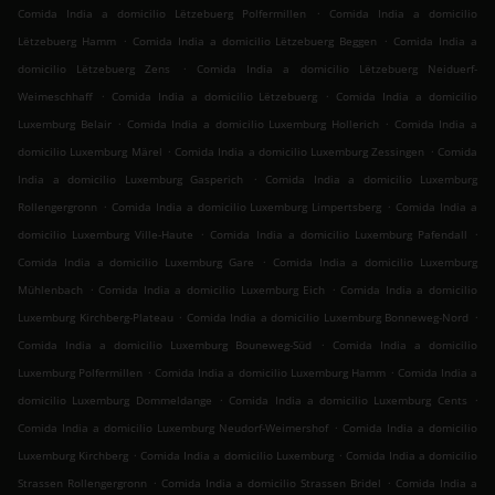
.
Comida India a domicilio Lëtzebuerg Polfermillen
Comida India a domicilio
.
.
Lëtzebuerg Hamm
Comida India a domicilio Lëtzebuerg Beggen
Comida India a
.
domicilio Lëtzebuerg Zens
Comida India a domicilio Lëtzebuerg Neiduerf-
.
.
Weimeschhaff
Comida India a domicilio Lëtzebuerg
Comida India a domicilio
.
.
Luxemburg Belair
Comida India a domicilio Luxemburg Hollerich
Comida India a
.
.
domicilio Luxemburg Märel
Comida India a domicilio Luxemburg Zessingen
Comida
.
India a domicilio Luxemburg Gasperich
Comida India a domicilio Luxemburg
.
.
Rollengergronn
Comida India a domicilio Luxemburg Limpertsberg
Comida India a
.
.
domicilio Luxemburg Ville-Haute
Comida India a domicilio Luxemburg Pafendall
.
Comida India a domicilio Luxemburg Gare
Comida India a domicilio Luxemburg
.
.
Mühlenbach
Comida India a domicilio Luxemburg Eich
Comida India a domicilio
.
.
Luxemburg Kirchberg-Plateau
Comida India a domicilio Luxemburg Bonneweg-Nord
.
Comida India a domicilio Luxemburg Bouneweg-Süd
Comida India a domicilio
.
.
Luxemburg Polfermillen
Comida India a domicilio Luxemburg Hamm
Comida India a
.
.
domicilio Luxemburg Dommeldange
Comida India a domicilio Luxemburg Cents
.
Comida India a domicilio Luxemburg Neudorf-Weimershof
Comida India a domicilio
.
.
Luxemburg Kirchberg
Comida India a domicilio Luxemburg
Comida India a domicilio
.
.
Strassen Rollengergronn
Comida India a domicilio Strassen Bridel
Comida India a