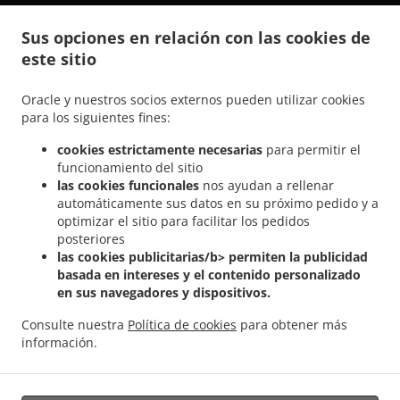
.
.
Comida India a domicilio Steesel
Comida India a domicilio Réiser
Comida India a
Sus opciones en relación con las cookies de
.
.
domicilio Bettembourg Abweiler
Comida India a domicilio Bettembourg
Comida
este sitio
.
India a domicilio Mondercange Pontpierre
Comida India a domicilio Mondercange
.
.
.
Bergem
Comida India a domicilio Mondercange
Comida India a domicilio Bergem
Oracle y nuestros socios externos pueden utilizar cookies
.
.
Comida India a domicilio Mullendorf
Comida India a domicilio Heisdorf
Comida
para los siguientes fines:
.
.
India a domicilio Pontpierre
Comida India a domicilio Junglinster
Comida India a
cookies estrictamente necesarias
para permitir el
.
.
domicilio Bivange
Comida India a domicilio Livange
Comida India a domicilio
funcionamiento del sitio
.
.
Weiler zum Tuer
Comida India a domicilio Weiler-la-Tour Hassel
Comida India a
las cookies funcionales
nos ayudan a rellenar
.
.
domicilio Weiler-la-Tour
Comida India a domicilio Monnerich Steinbrücken
Comida
automáticamente sus datos en su próximo pedido y a
.
.
optimizar el sitio para facilitar los pedidos
India a domicilio Monnerich
Comida India a domicilio Ehlange-sur-Mess
Comida
posteriores
.
.
India a domicilio Kielen
Comida India a domicilio Findel Hamm
Comida India a
las cookies publicitarias/b> permiten la publicidad
.
.
domicilio Findel
Comida India a domicilio Reckingen/Mess Wickringen
Comida India
basada en intereses y el contenido personalizado
.
a domicilio Reckingen/Mess Ehlange-sur-Mess
Comida India a domicilio
en sus navegadores y dispositivos.
.
.
Reckingen/Mess
Comida India a domicilio Sandweiler Findel
Comida India a
Consulte nuestra
Política de cookies
para obtener más
.
.
domicilio Sandweiler Hamm
Comida India a domicilio Sandweiler
Comida India a
información.
.
.
domicilio Dippach
Comida India a domicilio Weiler zum Turm
Comida Vegan a
.
domicilio
Ordena comida para llevar