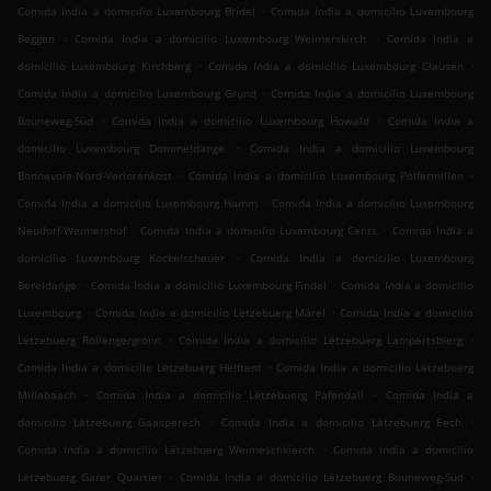
.
Comida India a domicilio Luxembourg Bridel
Comida India a domicilio Luxembourg
.
.
Beggen
Comida India a domicilio Luxembourg Weimerskirch
Comida India a
.
.
domicilio Luxembourg Kirchberg
Comida India a domicilio Luxembourg Clausen
.
Comida India a domicilio Luxembourg Grund
Comida India a domicilio Luxembourg
.
.
Bouneweg-Süd
Comida India a domicilio Luxembourg Howald
Comida India a
.
domicilio Luxembourg Dommeldange
Comida India a domicilio Luxembourg
.
.
Bonnevoie-Nord-Verlorenkost
Comida India a domicilio Luxembourg Polfermillen
.
Comida India a domicilio Luxembourg Hamm
Comida India a domicilio Luxembourg
.
.
Neudorf-Weimershof
Comida India a domicilio Luxembourg Cents
Comida India a
.
domicilio Luxembourg Kockelscheuer
Comida India a domicilio Luxembourg
.
.
Bereldange
Comida India a domicilio Luxembourg Findel
Comida India a domicilio
.
.
Luxembourg
Comida India a domicilio Lëtzebuerg Märel
Comida India a domicilio
.
.
Lëtzebuerg Rollengergronn
Comida India a domicilio Lëtzebuerg Lampertsbierg
.
Comida India a domicilio Lëtzebuerg Helftent
Comida India a domicilio Lëtzebuerg
.
.
Millebaach
Comida India a domicilio Lëtzebuerg Pafendall
Comida India a
.
.
domicilio Lëtzebuerg Gaasperech
Comida India a domicilio Lëtzebuerg Eech
.
Comida India a domicilio Lëtzebuerg Weimeschkierch
Comida India a domicilio
.
.
Lëtzebuerg Garer Quartier
Comida India a domicilio Lëtzebuerg Bouneweg-Süd