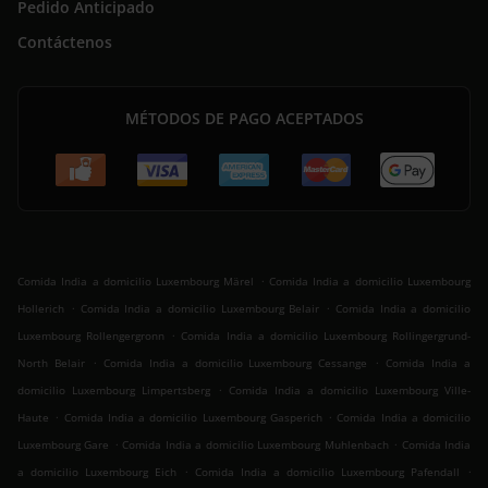
Pedido Anticipado
Contáctenos
MÉTODOS DE PAGO ACEPTADOS
.
Comida India a domicilio Luxembourg Märel
Comida India a domicilio Luxembourg
.
.
Hollerich
Comida India a domicilio Luxembourg Belair
Comida India a domicilio
.
Luxembourg Rollengergronn
Comida India a domicilio Luxembourg Rollingergrund-
.
.
North Belair
Comida India a domicilio Luxembourg Cessange
Comida India a
.
domicilio Luxembourg Limpertsberg
Comida India a domicilio Luxembourg Ville-
.
.
Haute
Comida India a domicilio Luxembourg Gasperich
Comida India a domicilio
.
.
Luxembourg Gare
Comida India a domicilio Luxembourg Muhlenbach
Comida India
.
.
a domicilio Luxembourg Eich
Comida India a domicilio Luxembourg Pafendall