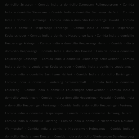
.
.
domicilio Strassen
Comida India a domicilio Stroossen Rollengergronn
Comida
.
.
India a domicilio Stroossen
Comida India a domicilio Bertrange Helfent
Comida
.
.
India a domicilio Bertrange
Comida India a domicilio Hesperange Howald
Comida
.
India a domicilio Hesperange Fentange
Comida India a domicilio Hesperange
.
.
Kockelscheuer
Comida India a domicilio Hesperange Itzig
Comida India a domicilio
.
.
Hesperange Alzingen
Comida India a domicilio Hesperange Hamm
Comida India a
.
.
domicilio Hesperange
Comida India a domicilio Howald
Comida India a domicilio
.
.
Leudelange Cessange
Comida India a domicilio Leudelange Schlewenhof
Comida
.
.
India a domicilio Leudelange Kockelscheuer
Comida India a domicilio Leudelange
.
.
Comida India a domicilio Bartringen Helfent
Comida India a domicilio Bartringen
.
Comida India a domicilio Leideleng Schléiwenhaff
Comida India a domicilio
.
.
Leideleng
Comida India a domicilio Leudelingen Schlewenhof
Comida India a
.
.
domicilio Leudelingen
Comida India a domicilio Hesperingen Howald
Comida India
.
.
a domicilio Hesperingen Fentange
Comida India a domicilio Hesperingen Fenteng
.
.
Comida India a domicilio Hesperingen
Comida India a domicilio Bartreng Helfent
.
Comida India a domicilio Bartreng
Comida India a domicilio Niederanven Neudorf-
.
.
Weimershof
Comida India a domicilio Niederanven Helmsange
Comida India a
.
domicilio Niederanven Ernster
Comida India a domicilio Niederanven Senningerberg