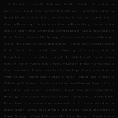
.
.
Comida India a domicilio Niederanven Findel
Comida India a domicilio
.
.
Niederanven
Comida India a domicilio Hesper Houwald
Comida India a domicilio
.
.
Hesper Fenteng
Comida India a domicilio Hesper Fentange
Comida India a
.
.
domicilio Hesper Izeg
Comida India a domicilio Hesper Alzeng
Comida India a
.
.
domicilio Hesper Hamm
Comida India a domicilio Hesper
Comida India a domicilio
.
.
.
Bridel
Comida India a domicilio Fentange
Comida India a domicilio Kockelscheuer
.
Comida India a domicilio Kopstal Rollengergronn
Comida India a domicilio Kopstal
.
.
Bridel
Comida India a domicilio Kopstal Bereldange
Comida India a domicilio
.
.
Kopstal Koplescht
Comida India a domicilio Kopstal Mullendorf
Comida India a
.
.
domicilio Kopstal
Comida India a domicilio Koplescht Briddel
Comida India a
.
.
domicilio Koplescht
Comida India a domicilio Bereldange
Comida India a domicilio
.
.
Walfer Helsem
Comida India a domicilio Walfer
Comida India a domicilio
.
.
Walferdange Bereldange
Comida India a domicilio Walferdange Beggen
Comida
.
India a domicilio Walferdange Dommeldange
Comida India a domicilio Walferdange
.
.
Helmsange
Comida India a domicilio Walferdange
Comida India a domicilio Roeser
.
.
Kockelscheuer
Comida India a domicilio Roeser Gasperich
Comida India a domicilio
.
.
Roeser Alzingen
Comida India a domicilio Roeser Bivange
Comida India a domicilio
.
.
Roeser Fentange
Comida India a domicilio Roeser Berchem
Comida India a