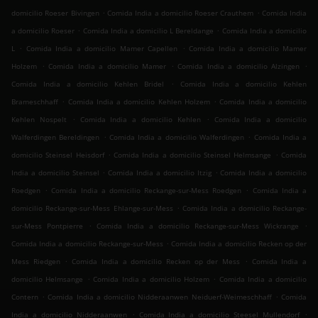
.
.
domicilio Roeser Bivingen
Comida India a domicilio Roeser Crauthem
Comida India
.
.
a domicilio Roeser
Comida India a domicilio L Bereldange
Comida India a domicilio
.
.
L
Comida India a domicilio Mamer Capellen
Comida India a domicilio Mamer
.
.
.
Holzem
Comida India a domicilio Mamer
Comida India a domicilio Alzingen
.
Comida India a domicilio Kehlen Bridel
Comida India a domicilio Kehlen
.
.
Brameschhaff
Comida India a domicilio Kehlen Holzem
Comida India a domicilio
.
.
Kehlen Nospelt
Comida India a domicilio Kehlen
Comida India a domicilio
.
.
Walferdingen Bereldingen
Comida India a domicilio Walferdingen
Comida India a
.
.
domicilio Steinsel Heisdorf
Comida India a domicilio Steinsel Helmsange
Comida
.
.
India a domicilio Steinsel
Comida India a domicilio Itzig
Comida India a domicilio
.
.
Roedgen
Comida India a domicilio Reckange-sur-Mess Roedgen
Comida India a
.
domicilio Reckange-sur-Mess Ehlange-sur-Mess
Comida India a domicilio Reckange-
.
.
sur-Mess Pontpierre
Comida India a domicilio Reckange-sur-Mess Wickrange
.
Comida India a domicilio Reckange-sur-Mess
Comida India a domicilio Recken op der
.
.
Mess Riedgen
Comida India a domicilio Recken op der Mess
Comida India a
.
.
domicilio Helmsange
Comida India a domicilio Holzem
Comida India a domicilio
.
.
Contern
Comida India a domicilio Nidderaanwen Neiduerf-Weimeschhaff
Comida
.
.
India a domicilio Nidderaanwen
Comida India a domicilio Steesel Mullendorf