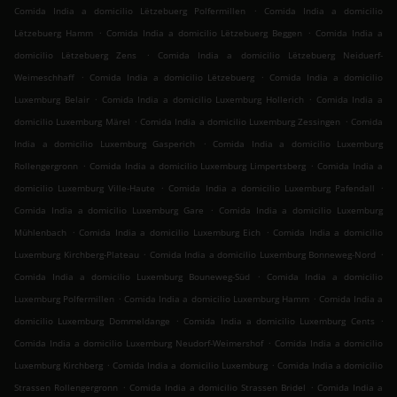
.
Comida India a domicilio Lëtzebuerg Polfermillen
Comida India a domicilio
.
.
Lëtzebuerg Hamm
Comida India a domicilio Lëtzebuerg Beggen
Comida India a
.
domicilio Lëtzebuerg Zens
Comida India a domicilio Lëtzebuerg Neiduerf-
.
.
Weimeschhaff
Comida India a domicilio Lëtzebuerg
Comida India a domicilio
.
.
Luxemburg Belair
Comida India a domicilio Luxemburg Hollerich
Comida India a
.
.
domicilio Luxemburg Märel
Comida India a domicilio Luxemburg Zessingen
Comida
.
India a domicilio Luxemburg Gasperich
Comida India a domicilio Luxemburg
.
.
Rollengergronn
Comida India a domicilio Luxemburg Limpertsberg
Comida India a
.
.
domicilio Luxemburg Ville-Haute
Comida India a domicilio Luxemburg Pafendall
.
Comida India a domicilio Luxemburg Gare
Comida India a domicilio Luxemburg
.
.
Mühlenbach
Comida India a domicilio Luxemburg Eich
Comida India a domicilio
.
.
Luxemburg Kirchberg-Plateau
Comida India a domicilio Luxemburg Bonneweg-Nord
.
Comida India a domicilio Luxemburg Bouneweg-Süd
Comida India a domicilio
.
.
Luxemburg Polfermillen
Comida India a domicilio Luxemburg Hamm
Comida India a
.
.
domicilio Luxemburg Dommeldange
Comida India a domicilio Luxemburg Cents
.
Comida India a domicilio Luxemburg Neudorf-Weimershof
Comida India a domicilio
.
.
Luxemburg Kirchberg
Comida India a domicilio Luxemburg
Comida India a domicilio
.
.
Strassen Rollengergronn
Comida India a domicilio Strassen Bridel
Comida India a