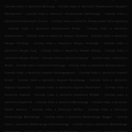
.
Comida India a domicilio Bartreng
Comida India a domicilio Niederanven Neudorf-
.
.
Weimershof
Comida India a domicilio Niederanven Helmsange
Comida India a
.
domicilio Niederanven Ernster
Comida India a domicilio Niederanven Senningerberg
.
.
Comida India a domicilio Niederanven Findel
Comida India a domicilio
.
.
Niederanven
Comida India a domicilio Hesper Houwald
Comida India a domicilio
.
.
Hesper Fenteng
Comida India a domicilio Hesper Fentange
Comida India a
.
.
domicilio Hesper Izeg
Comida India a domicilio Hesper Alzeng
Comida India a
.
.
domicilio Hesper Hamm
Comida India a domicilio Hesper
Comida India a domicilio
.
.
.
Bridel
Comida India a domicilio Fentange
Comida India a domicilio Kockelscheuer
.
Comida India a domicilio Kopstal Rollengergronn
Comida India a domicilio Kopstal
.
.
Bridel
Comida India a domicilio Kopstal Bereldange
Comida India a domicilio
.
.
Kopstal Koplescht
Comida India a domicilio Kopstal Mullendorf
Comida India a
.
.
domicilio Kopstal
Comida India a domicilio Koplescht Briddel
Comida India a
.
.
domicilio Koplescht
Comida India a domicilio Bereldange
Comida India a domicilio
.
.
Walfer Helsem
Comida India a domicilio Walfer
Comida India a domicilio
.
.
Walferdange Bereldange
Comida India a domicilio Walferdange Beggen
Comida
.
India a domicilio Walferdange Dommeldange
Comida India a domicilio Walferdange
.
.
Helmsange
Comida India a domicilio Walferdange
Comida India a domicilio Roeser