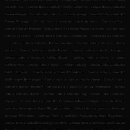
.
.
Kockelscheuer
Comida India a domicilio Roeser Gasperich
Comida India a domicilio
.
.
Roeser Alzingen
Comida India a domicilio Roeser Bivange
Comida India a domicilio
.
.
Roeser Fentange
Comida India a domicilio Roeser Berchem
Comida India a
.
.
domicilio Roeser Bivingen
Comida India a domicilio Roeser Crauthem
Comida India
.
.
a domicilio Roeser
Comida India a domicilio L Bereldange
Comida India a domicilio
.
.
L
Comida India a domicilio Mamer Capellen
Comida India a domicilio Mamer
.
.
.
Holzem
Comida India a domicilio Mamer
Comida India a domicilio Alzingen
.
Comida India a domicilio Kehlen Bridel
Comida India a domicilio Kehlen
.
.
Brameschhaff
Comida India a domicilio Kehlen Holzem
Comida India a domicilio
.
.
Kehlen Nospelt
Comida India a domicilio Kehlen
Comida India a domicilio
.
.
Walferdingen Bereldingen
Comida India a domicilio Walferdingen
Comida India a
.
.
domicilio Steinsel Heisdorf
Comida India a domicilio Steinsel Helmsange
Comida
.
.
India a domicilio Steinsel
Comida India a domicilio Itzig
Comida India a domicilio
.
.
Roedgen
Comida India a domicilio Reckange-sur-Mess Roedgen
Comida India a
.
domicilio Reckange-sur-Mess Ehlange-sur-Mess
Comida India a domicilio Reckange-
.
.
sur-Mess Pontpierre
Comida India a domicilio Reckange-sur-Mess Wickrange
.
Comida India a domicilio Reckange-sur-Mess
Comida India a domicilio Recken op der
.
.