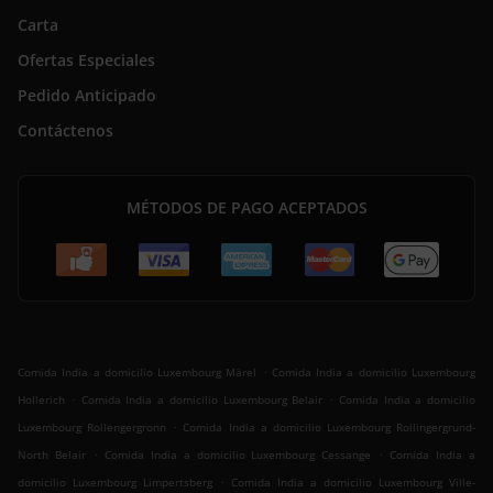
Carta
Ofertas Especiales
Pedido Anticipado
Contáctenos
MÉTODOS DE PAGO ACEPTADOS
.
Comida India a domicilio Luxembourg Märel
Comida India a domicilio Luxembourg
.
.
Hollerich
Comida India a domicilio Luxembourg Belair
Comida India a domicilio
.
Luxembourg Rollengergronn
Comida India a domicilio Luxembourg Rollingergrund-
.
.
North Belair
Comida India a domicilio Luxembourg Cessange
Comida India a
.
domicilio Luxembourg Limpertsberg
Comida India a domicilio Luxembourg Ville-