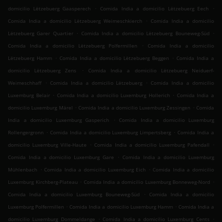
.
.
domicilio Lëtzebuerg Gaasperech
Comida India a domicilio Lëtzebuerg Eech
.
Comida India a domicilio Lëtzebuerg Weimeschkierch
Comida India a domicilio
.
.
Lëtzebuerg Garer Quartier
Comida India a domicilio Lëtzebuerg Bouneweg-Süd
.
Comida India a domicilio Lëtzebuerg Polfermillen
Comida India a domicilio
.
.
Lëtzebuerg Hamm
Comida India a domicilio Lëtzebuerg Beggen
Comida India a
.
domicilio Lëtzebuerg Zens
Comida India a domicilio Lëtzebuerg Neiduerf-
.
.
Weimeschhaff
Comida India a domicilio Lëtzebuerg
Comida India a domicilio
.
.
Luxemburg Belair
Comida India a domicilio Luxemburg Hollerich
Comida India a
.
.
domicilio Luxemburg Märel
Comida India a domicilio Luxemburg Zessingen
Comida
.
India a domicilio Luxemburg Gasperich
Comida India a domicilio Luxemburg
.
.
Rollengergronn
Comida India a domicilio Luxemburg Limpertsberg
Comida India a
.
.
domicilio Luxemburg Ville-Haute
Comida India a domicilio Luxemburg Pafendall
.
Comida India a domicilio Luxemburg Gare
Comida India a domicilio Luxemburg
.
.
Mühlenbach
Comida India a domicilio Luxemburg Eich
Comida India a domicilio
.
.
Luxemburg Kirchberg-Plateau
Comida India a domicilio Luxemburg Bonneweg-Nord
.
Comida India a domicilio Luxemburg Bouneweg-Süd
Comida India a domicilio
.
.
Luxemburg Polfermillen
Comida India a domicilio Luxemburg Hamm
Comida India a
.
.
domicilio Luxemburg Dommeldange
Comida India a domicilio Luxemburg Cents