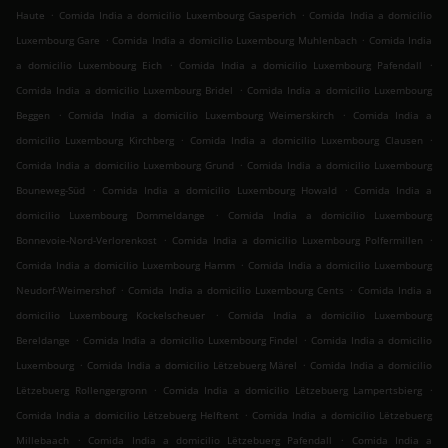
.
.
Haute
Comida India a domicilio Luxembourg Gasperich
Comida India a domicilio
.
.
Luxembourg Gare
Comida India a domicilio Luxembourg Muhlenbach
Comida India
.
.
a domicilio Luxembourg Eich
Comida India a domicilio Luxembourg Pafendall
.
Comida India a domicilio Luxembourg Bridel
Comida India a domicilio Luxembourg
.
.
Beggen
Comida India a domicilio Luxembourg Weimerskirch
Comida India a
.
.
domicilio Luxembourg Kirchberg
Comida India a domicilio Luxembourg Clausen
.
Comida India a domicilio Luxembourg Grund
Comida India a domicilio Luxembourg
.
.
Bouneweg-Süd
Comida India a domicilio Luxembourg Howald
Comida India a
.
domicilio Luxembourg Dommeldange
Comida India a domicilio Luxembourg
.
.
Bonnevoie-Nord-Verlorenkost
Comida India a domicilio Luxembourg Polfermillen
.
Comida India a domicilio Luxembourg Hamm
Comida India a domicilio Luxembourg
.
.
Neudorf-Weimershof
Comida India a domicilio Luxembourg Cents
Comida India a
.
domicilio Luxembourg Kockelscheuer
Comida India a domicilio Luxembourg
.
.
Bereldange
Comida India a domicilio Luxembourg Findel
Comida India a domicilio
.
.
Luxembourg
Comida India a domicilio Lëtzebuerg Märel
Comida India a domicilio
.
.
Lëtzebuerg Rollengergronn
Comida India a domicilio Lëtzebuerg Lampertsbierg
.
Comida India a domicilio Lëtzebuerg Helftent
Comida India a domicilio Lëtzebuerg
.
.
Millebaach
Comida India a domicilio Lëtzebuerg Pafendall
Comida India a