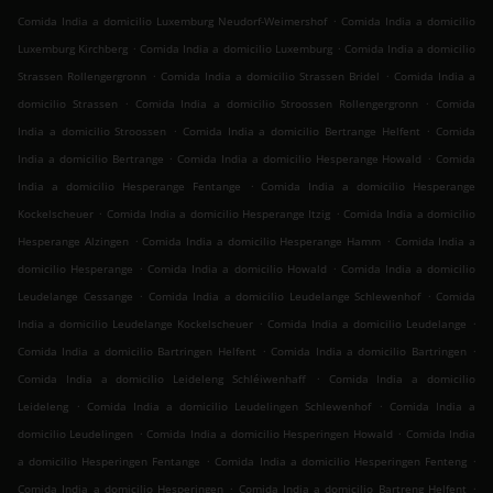
.
Comida India a domicilio Luxemburg Neudorf-Weimershof
Comida India a domicilio
.
.
Luxemburg Kirchberg
Comida India a domicilio Luxemburg
Comida India a domicilio
.
.
Strassen Rollengergronn
Comida India a domicilio Strassen Bridel
Comida India a
.
.
domicilio Strassen
Comida India a domicilio Stroossen Rollengergronn
Comida
.
.
India a domicilio Stroossen
Comida India a domicilio Bertrange Helfent
Comida
.
.
India a domicilio Bertrange
Comida India a domicilio Hesperange Howald
Comida
.
India a domicilio Hesperange Fentange
Comida India a domicilio Hesperange
.
.
Kockelscheuer
Comida India a domicilio Hesperange Itzig
Comida India a domicilio
.
.
Hesperange Alzingen
Comida India a domicilio Hesperange Hamm
Comida India a
.
.
domicilio Hesperange
Comida India a domicilio Howald
Comida India a domicilio
.
.
Leudelange Cessange
Comida India a domicilio Leudelange Schlewenhof
Comida
.
.
India a domicilio Leudelange Kockelscheuer
Comida India a domicilio Leudelange
.
.
Comida India a domicilio Bartringen Helfent
Comida India a domicilio Bartringen
.
Comida India a domicilio Leideleng Schléiwenhaff
Comida India a domicilio
.
.
Leideleng
Comida India a domicilio Leudelingen Schlewenhof
Comida India a
.
.
domicilio Leudelingen
Comida India a domicilio Hesperingen Howald
Comida India
.
.
a domicilio Hesperingen Fentange
Comida India a domicilio Hesperingen Fenteng
.
.
Comida India a domicilio Hesperingen
Comida India a domicilio Bartreng Helfent