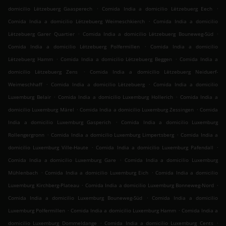
.
.
domicilio Lëtzebuerg Gaasperech
Comida India a domicilio Lëtzebuerg Eech
.
Comida India a domicilio Lëtzebuerg Weimeschkierch
Comida India a domicilio
.
.
Lëtzebuerg Garer Quartier
Comida India a domicilio Lëtzebuerg Bouneweg-Süd
.
Comida India a domicilio Lëtzebuerg Polfermillen
Comida India a domicilio
.
.
Lëtzebuerg Hamm
Comida India a domicilio Lëtzebuerg Beggen
Comida India a
.
domicilio Lëtzebuerg Zens
Comida India a domicilio Lëtzebuerg Neiduerf-
.
.
Weimeschhaff
Comida India a domicilio Lëtzebuerg
Comida India a domicilio
.
.
Luxemburg Belair
Comida India a domicilio Luxemburg Hollerich
Comida India a
.
.
domicilio Luxemburg Märel
Comida India a domicilio Luxemburg Zessingen
Comida
.
India a domicilio Luxemburg Gasperich
Comida India a domicilio Luxemburg
.
.
Rollengergronn
Comida India a domicilio Luxemburg Limpertsberg
Comida India a
.
.
domicilio Luxemburg Ville-Haute
Comida India a domicilio Luxemburg Pafendall
.
Comida India a domicilio Luxemburg Gare
Comida India a domicilio Luxemburg
.
.
Mühlenbach
Comida India a domicilio Luxemburg Eich
Comida India a domicilio
.
.
Luxemburg Kirchberg-Plateau
Comida India a domicilio Luxemburg Bonneweg-Nord
.
Comida India a domicilio Luxemburg Bouneweg-Süd
Comida India a domicilio
.
.
Luxemburg Polfermillen
Comida India a domicilio Luxemburg Hamm
Comida India a
.
.
domicilio Luxemburg Dommeldange
Comida India a domicilio Luxemburg Cents