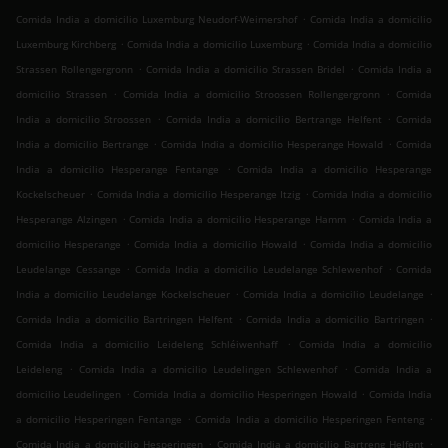
.
Comida India a domicilio Luxemburg Neudorf-Weimershof
Comida India a domicilio
.
.
Luxemburg Kirchberg
Comida India a domicilio Luxemburg
Comida India a domicilio
.
.
Strassen Rollengergronn
Comida India a domicilio Strassen Bridel
Comida India a
.
.
domicilio Strassen
Comida India a domicilio Stroossen Rollengergronn
Comida
.
.
India a domicilio Stroossen
Comida India a domicilio Bertrange Helfent
Comida
.
.
India a domicilio Bertrange
Comida India a domicilio Hesperange Howald
Comida
.
India a domicilio Hesperange Fentange
Comida India a domicilio Hesperange
.
.
Kockelscheuer
Comida India a domicilio Hesperange Itzig
Comida India a domicilio
.
.
Hesperange Alzingen
Comida India a domicilio Hesperange Hamm
Comida India a
.
.
domicilio Hesperange
Comida India a domicilio Howald
Comida India a domicilio
.
.
Leudelange Cessange
Comida India a domicilio Leudelange Schlewenhof
Comida
.
.
India a domicilio Leudelange Kockelscheuer
Comida India a domicilio Leudelange
.
.
Comida India a domicilio Bartringen Helfent
Comida India a domicilio Bartringen
.
Comida India a domicilio Leideleng Schléiwenhaff
Comida India a domicilio
.
.
Leideleng
Comida India a domicilio Leudelingen Schlewenhof
Comida India a
.
.
domicilio Leudelingen
Comida India a domicilio Hesperingen Howald
Comida India
.
.
a domicilio Hesperingen Fentange
Comida India a domicilio Hesperingen Fenteng
.
.
Comida India a domicilio Hesperingen
Comida India a domicilio Bartreng Helfent