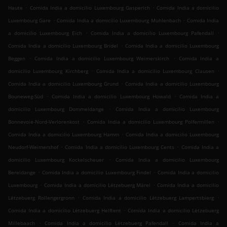
.
.
Haute
Comida India a domicilio Luxembourg Gasperich
Comida India a domicilio
.
.
Luxembourg Gare
Comida India a domicilio Luxembourg Muhlenbach
Comida India
.
.
a domicilio Luxembourg Eich
Comida India a domicilio Luxembourg Pafendall
.
Comida India a domicilio Luxembourg Bridel
Comida India a domicilio Luxembourg
.
.
Beggen
Comida India a domicilio Luxembourg Weimerskirch
Comida India a
.
.
domicilio Luxembourg Kirchberg
Comida India a domicilio Luxembourg Clausen
.
Comida India a domicilio Luxembourg Grund
Comida India a domicilio Luxembourg
.
.
Bouneweg-Süd
Comida India a domicilio Luxembourg Howald
Comida India a
.
domicilio Luxembourg Dommeldange
Comida India a domicilio Luxembourg
.
.
Bonnevoie-Nord-Verlorenkost
Comida India a domicilio Luxembourg Polfermillen
.
Comida India a domicilio Luxembourg Hamm
Comida India a domicilio Luxembourg
.
.
Neudorf-Weimershof
Comida India a domicilio Luxembourg Cents
Comida India a
.
domicilio Luxembourg Kockelscheuer
Comida India a domicilio Luxembourg
.
.
Bereldange
Comida India a domicilio Luxembourg Findel
Comida India a domicilio
.
.
Luxembourg
Comida India a domicilio Lëtzebuerg Märel
Comida India a domicilio
.
.
Lëtzebuerg Rollengergronn
Comida India a domicilio Lëtzebuerg Lampertsbierg
.
Comida India a domicilio Lëtzebuerg Helftent
Comida India a domicilio Lëtzebuerg
.
.
Millebaach
Comida India a domicilio Lëtzebuerg Pafendall
Comida India a