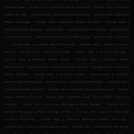
.
.
Kockelscheuer
Comida India a domicilio Roeser Gasperich
Comida India a domicilio
.
.
Roeser Alzingen
Comida India a domicilio Roeser Bivange
Comida India a domicilio
.
.
Roeser Fentange
Comida India a domicilio Roeser Berchem
Comida India a
.
.
domicilio Roeser Bivingen
Comida India a domicilio Roeser Crauthem
Comida India
.
.
a domicilio Roeser
Comida India a domicilio L Bereldange
Comida India a domicilio
.
.
L
Comida India a domicilio Mamer Capellen
Comida India a domicilio Mamer
.
.
.
Holzem
Comida India a domicilio Mamer
Comida India a domicilio Alzingen
.
Comida India a domicilio Kehlen Bridel
Comida India a domicilio Kehlen
.
.
Brameschhaff
Comida India a domicilio Kehlen Holzem
Comida India a domicilio
.
.
Kehlen Nospelt
Comida India a domicilio Kehlen
Comida India a domicilio
.
.
Walferdingen Bereldingen
Comida India a domicilio Walferdingen
Comida India a
.
.
domicilio Steinsel Heisdorf
Comida India a domicilio Steinsel Helmsange
Comida
.
.
India a domicilio Steinsel
Comida India a domicilio Itzig
Comida India a domicilio
.
.
Roedgen
Comida India a domicilio Reckange-sur-Mess Roedgen
Comida India a
.
domicilio Reckange-sur-Mess Ehlange-sur-Mess
Comida India a domicilio Reckange-
.
.
sur-Mess Pontpierre
Comida India a domicilio Reckange-sur-Mess Wickrange
.
Comida India a domicilio Reckange-sur-Mess
Comida India a domicilio Recken op der
.
.