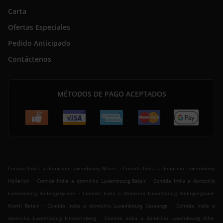
Carta
Ofertas Especiales
Pedido Anticipado
Contáctenos
MÉTODOS DE PAGO ACEPTADOS
.
Comida India a domicilio Luxembourg Märel
Comida India a domicilio Luxembourg
.
.
Hollerich
Comida India a domicilio Luxembourg Belair
Comida India a domicilio
.
Luxembourg Rollengergronn
Comida India a domicilio Luxembourg Rollingergrund-
.
.
North Belair
Comida India a domicilio Luxembourg Cessange
Comida India a
.
domicilio Luxembourg Limpertsberg
Comida India a domicilio Luxembourg Ville-