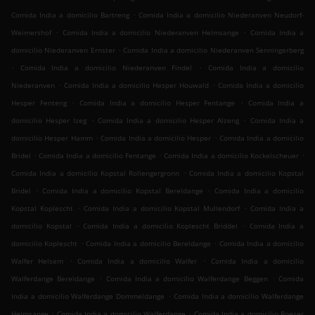
.
Comida India a domicilio Bartreng
Comida India a domicilio Niederanven Neudorf-
.
.
Weimershof
Comida India a domicilio Niederanven Helmsange
Comida India a
.
domicilio Niederanven Ernster
Comida India a domicilio Niederanven Senningerberg
.
.
Comida India a domicilio Niederanven Findel
Comida India a domicilio
.
.
Niederanven
Comida India a domicilio Hesper Houwald
Comida India a domicilio
.
.
Hesper Fenteng
Comida India a domicilio Hesper Fentange
Comida India a
.
.
domicilio Hesper Izeg
Comida India a domicilio Hesper Alzeng
Comida India a
.
.
domicilio Hesper Hamm
Comida India a domicilio Hesper
Comida India a domicilio
.
.
.
Bridel
Comida India a domicilio Fentange
Comida India a domicilio Kockelscheuer
.
Comida India a domicilio Kopstal Rollengergronn
Comida India a domicilio Kopstal
.
.
Bridel
Comida India a domicilio Kopstal Bereldange
Comida India a domicilio
.
.
Kopstal Koplescht
Comida India a domicilio Kopstal Mullendorf
Comida India a
.
.
domicilio Kopstal
Comida India a domicilio Koplescht Briddel
Comida India a
.
.
domicilio Koplescht
Comida India a domicilio Bereldange
Comida India a domicilio
.
.
Walfer Helsem
Comida India a domicilio Walfer
Comida India a domicilio
.
.
Walferdange Bereldange
Comida India a domicilio Walferdange Beggen
Comida
.
India a domicilio Walferdange Dommeldange
Comida India a domicilio Walferdange
.
.
Helmsange
Comida India a domicilio Walferdange
Comida India a domicilio Roeser