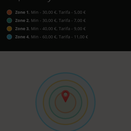
Zone 1
, Min - 30,00 €, Tarifa - 5,00 €
Zone 2
, Min - 30,00 €, Tarifa - 7,00 €
Zone 3
, Min - 40,00 €, Tarifa - 9,00 €
Zone 4
, Min - 60,00 €, Tarifa - 11,00 €