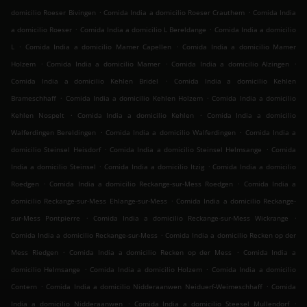
.
.
domicilio Roeser Bivingen
Comida India a domicilio Roeser Crauthem
Comida India
.
.
a domicilio Roeser
Comida India a domicilio L Bereldange
Comida India a domicilio
.
.
L
Comida India a domicilio Mamer Capellen
Comida India a domicilio Mamer
.
.
.
Holzem
Comida India a domicilio Mamer
Comida India a domicilio Alzingen
.
Comida India a domicilio Kehlen Bridel
Comida India a domicilio Kehlen
.
.
Brameschhaff
Comida India a domicilio Kehlen Holzem
Comida India a domicilio
.
.
Kehlen Nospelt
Comida India a domicilio Kehlen
Comida India a domicilio
.
.
Walferdingen Bereldingen
Comida India a domicilio Walferdingen
Comida India a
.
.
domicilio Steinsel Heisdorf
Comida India a domicilio Steinsel Helmsange
Comida
.
.
India a domicilio Steinsel
Comida India a domicilio Itzig
Comida India a domicilio
.
.
Roedgen
Comida India a domicilio Reckange-sur-Mess Roedgen
Comida India a
.
domicilio Reckange-sur-Mess Ehlange-sur-Mess
Comida India a domicilio Reckange-
.
.
sur-Mess Pontpierre
Comida India a domicilio Reckange-sur-Mess Wickrange
.
Comida India a domicilio Reckange-sur-Mess
Comida India a domicilio Recken op der
.
.
Mess Riedgen
Comida India a domicilio Recken op der Mess
Comida India a
.
.
domicilio Helmsange
Comida India a domicilio Holzem
Comida India a domicilio
.
.
Contern
Comida India a domicilio Nidderaanwen Neiduerf-Weimeschhaff
Comida
.
.
India a domicilio Nidderaanwen
Comida India a domicilio Steesel Mullendorf