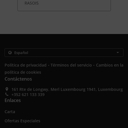
RASOI5
.
.
Política de privacidad
Términos del servicio
Cambios en la
política de cookies
Contáctenos
161 Rte de Longwy, Merl Luxembourg 1941, Luxembourg
+352 621 133 339
Enlaces
Carta
Ofertas Especiales