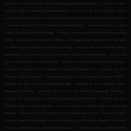
.
Livraison de plats cuisinés Indiens Luxemburg Kirchberg-Plateau
Livraison de plats
.
cuisinés Indiens Luxemburg Bonneweg-Nord
Livraison de plats cuisinés Indiens
.
Luxemburg Bouneweg-Süd
Livraison de plats cuisinés Indiens Luxemburg Polfermillen
.
.
Livraison de plats cuisinés Indiens Luxemburg Hamm
Livraison de plats cuisinés
.
Indiens Luxemburg Dommeldange
Livraison de plats cuisinés Indiens Luxemburg
.
.
Cents
Livraison de plats cuisinés Indiens Luxemburg Neudorf-Weimershof
Livraison
.
de plats cuisinés Indiens Luxemburg Kirchberg
Livraison de plats cuisinés Indiens
.
.
Luxemburg
Livraison de plats cuisinés Indiens Strassen Rollengergronn
Livraison de
.
.
plats cuisinés Indiens Strassen Bridel
Livraison de plats cuisinés Indiens Strassen
.
Livraison de plats cuisinés Indiens Stroossen Rollengergronn
Livraison de plats
.
.
cuisinés Indiens Stroossen
Livraison de plats cuisinés Indiens Bertrange Helfent
.
Livraison de plats cuisinés Indiens Bertrange
Livraison de plats cuisinés Indiens
.
.
Hesperange Howald
Livraison de plats cuisinés Indiens Hesperange Fentange
.
Livraison de plats cuisinés Indiens Hesperange Kockelscheuer
Livraison de plats
.
cuisinés Indiens Hesperange Itzig
Livraison de plats cuisinés Indiens Hesperange
.
.
Alzingen
Livraison de plats cuisinés Indiens Hesperange Hamm
Livraison de plats
.
.
cuisinés Indiens Hesperange
Livraison de plats cuisinés Indiens Howald
Livraison
.
de plats cuisinés Indiens Leudelange Cessange
Livraison de plats cuisinés Indiens