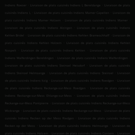
.
.
Indiens Roeser
Livraison de plats cuisinés Indiens L Bereldange
Livraison de plats
.
.
cuisinés Indiens L
Livraison de plats cuisinés Indiens Mamer Capellen
Livraison de
.
.
plats cuisinés Indiens Mamer Holzem
Livraison de plats cuisinés Indiens Mamer
.
Livraison de plats cuisinés Indiens Alzingen
Livraison de plats cuisinés Indiens
.
.
Kehlen Bridel
Livraison de plats cuisinés Indiens Kehlen Brameschhaff
Livraison de
.
plats cuisinés Indiens Kehlen Holzem
Livraison de plats cuisinés Indiens Kehlen
.
.
Nospelt
Livraison de plats cuisinés Indiens Kehlen
Livraison de plats cuisinés
.
.
Indiens Walferdingen Bereldingen
Livraison de plats cuisinés Indiens Walferdingen
.
Livraison de plats cuisinés Indiens Steinsel Heisdorf
Livraison de plats cuisinés
.
.
Indiens Steinsel Helmsange
Livraison de plats cuisinés Indiens Steinsel
Livraison
.
.
de plats cuisinés Indiens Itzig
Livraison de plats cuisinés Indiens Roedgen
Livraison
.
de plats cuisinés Indiens Reckange-sur-Mess Roedgen
Livraison de plats cuisinés
.
Indiens Reckange-sur-Mess Ehlange-sur-Mess
Livraison de plats cuisinés Indiens
.
Reckange-sur-Mess Pontpierre
Livraison de plats cuisinés Indiens Reckange-sur-Mess
.
.
Wickrange
Livraison de plats cuisinés Indiens Reckange-sur-Mess
Livraison de plats
.
cuisinés Indiens Recken op der Mess Riedgen
Livraison de plats cuisinés Indiens
.
.
Recken op der Mess
Livraison de plats cuisinés Indiens Helmsange
Livraison de
.
.
plats cuisinés Indiens Holzem
Livraison de plats cuisinés Indiens Contern
Livraison