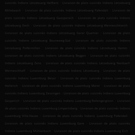
.
cuisinés Indiens Lëtzebuerg Helftent
Livraison de plats cuisinés Indiens Lëtzebuerg
.
.
Millebaach
Livraison de plats cuisinés Indiens Lëtzebuerg Pafendall
Livraison de
.
plats cuisinés Indiens Lëtzebuerg Gaasperech
Livraison de plats cuisinés Indiens
.
.
Lëtzebuerg Eech
Livraison de plats cuisinés Indiens Lëtzebuerg Weimeschkierch
.
Livraison de plats cuisinés Indiens Lëtzebuerg Garer Quartier
Livraison de plats
.
cuisinés Indiens Lëtzebuerg Bouneweg-Süd
Livraison de plats cuisinés Indiens
.
.
Lëtzebuerg Polfermillen
Livraison de plats cuisinés Indiens Lëtzebuerg Hamm
.
Livraison de plats cuisinés Indiens Lëtzebuerg Beggen
Livraison de plats cuisinés
.
Indiens Lëtzebuerg Zens
Livraison de plats cuisinés Indiens Lëtzebuerg Neiduerf-
.
.
Weimeschhaff
Livraison de plats cuisinés Indiens Lëtzebuerg
Livraison de plats
.
cuisinés Indiens Luxemburg Belair
Livraison de plats cuisinés Indiens Luxemburg
.
.
Hollerich
Livraison de plats cuisinés Indiens Luxemburg Märel
Livraison de plats
.
cuisinés Indiens Luxemburg Zessingen
Livraison de plats cuisinés Indiens Luxemburg
.
.
Gasperich
Livraison de plats cuisinés Indiens Luxemburg Rollengergronn
Livraison
.
de plats cuisinés Indiens Luxemburg Limpertsberg
Livraison de plats cuisinés Indiens
.
.
Luxemburg Ville-Haute
Livraison de plats cuisinés Indiens Luxemburg Pafendall
.
Livraison de plats cuisinés Indiens Luxemburg Gare
Livraison de plats cuisinés
.
.
Indiens Luxemburg Mühlenbach
Livraison de plats cuisinés Indiens Luxemburg Eich