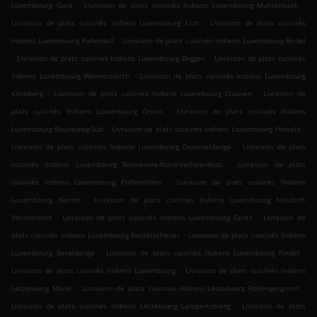
.
.
Luxembourg Gare
Livraison de plats cuisinés Indiens Luxembourg Muhlenbach
.
Livraison de plats cuisinés Indiens Luxembourg Eich
Livraison de plats cuisinés
.
Indiens Luxembourg Pafendall
Livraison de plats cuisinés Indiens Luxembourg Bridel
.
.
Livraison de plats cuisinés Indiens Luxembourg Beggen
Livraison de plats cuisinés
.
Indiens Luxembourg Weimerskirch
Livraison de plats cuisinés Indiens Luxembourg
.
.
Kirchberg
Livraison de plats cuisinés Indiens Luxembourg Clausen
Livraison de
.
plats cuisinés Indiens Luxembourg Grund
Livraison de plats cuisinés Indiens
.
.
Luxembourg Bouneweg-Süd
Livraison de plats cuisinés Indiens Luxembourg Howald
.
Livraison de plats cuisinés Indiens Luxembourg Dommeldange
Livraison de plats
.
cuisinés Indiens Luxembourg Bonnevoie-Nord-Verlorenkost
Livraison de plats
.
cuisinés Indiens Luxembourg Polfermillen
Livraison de plats cuisinés Indiens
.
Luxembourg Hamm
Livraison de plats cuisinés Indiens Luxembourg Neudorf-
.
.
Weimershof
Livraison de plats cuisinés Indiens Luxembourg Cents
Livraison de
.
plats cuisinés Indiens Luxembourg Kockelscheuer
Livraison de plats cuisinés Indiens
.
.
Luxembourg Bereldange
Livraison de plats cuisinés Indiens Luxembourg Findel
.
Livraison de plats cuisinés Indiens Luxembourg
Livraison de plats cuisinés Indiens
.
.
Lëtzebuerg Märel
Livraison de plats cuisinés Indiens Lëtzebuerg Rollengergronn
.
Livraison de plats cuisinés Indiens Lëtzebuerg Lampertsbierg
Livraison de plats