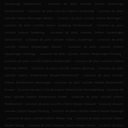
.
Leudelange Schlewenhof
Livraison de plats cuisinés Indiens Leudelange
.
.
Kockelscheuer
Livraison de plats cuisinés Indiens Leudelange
Livraison de plats
.
.
cuisinés Indiens Bartringen Helfent
Livraison de plats cuisinés Indiens Bartringen
.
Livraison de plats cuisinés Indiens Leideleng Schléiwenhaff
Livraison de plats
.
cuisinés Indiens Leideleng
Livraison de plats cuisinés Indiens Leudelingen
.
.
Schlewenhof
Livraison de plats cuisinés Indiens Leudelingen
Livraison de plats
.
cuisinés Indiens Hesperingen Howald
Livraison de plats cuisinés Indiens
.
.
Hesperingen Fentange
Livraison de plats cuisinés Indiens Hesperingen Fenteng
.
Livraison de plats cuisinés Indiens Hesperingen
Livraison de plats cuisinés Indiens
.
.
Bartreng Helfent
Livraison de plats cuisinés Indiens Bartreng
Livraison de plats
.
cuisinés Indiens Niederanven Neudorf-Weimershof
Livraison de plats cuisinés
.
Indiens Niederanven Helmsange
Livraison de plats cuisinés Indiens Niederanven
.
.
Ernster
Livraison de plats cuisinés Indiens Niederanven Senningerberg
Livraison de
.
plats cuisinés Indiens Niederanven Findel
Livraison de plats cuisinés Indiens
.
.
Niederanven
Livraison de plats cuisinés Indiens Hesper Houwald
Livraison de plats
.
cuisinés Indiens Hesper Fenteng
Livraison de plats cuisinés Indiens Hesper Fentange
.
.
Livraison de plats cuisinés Indiens Hesper Izeg
Livraison de plats cuisinés Indiens
.
.
Hesper Alzeng
Livraison de plats cuisinés Indiens Hesper Hamm
Livraison de plats