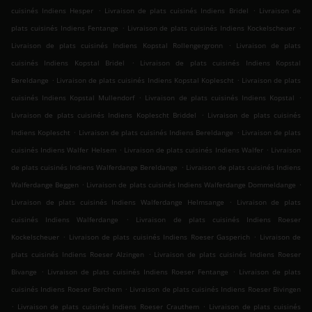
.
.
cuisinés Indiens Hesper
Livraison de plats cuisinés Indiens Bridel
Livraison de
.
.
plats cuisinés Indiens Fentange
Livraison de plats cuisinés Indiens Kockelscheuer
.
Livraison de plats cuisinés Indiens Kopstal Rollengergronn
Livraison de plats
.
cuisinés Indiens Kopstal Bridel
Livraison de plats cuisinés Indiens Kopstal
.
.
Bereldange
Livraison de plats cuisinés Indiens Kopstal Koplescht
Livraison de plats
.
.
cuisinés Indiens Kopstal Mullendorf
Livraison de plats cuisinés Indiens Kopstal
.
Livraison de plats cuisinés Indiens Koplescht Briddel
Livraison de plats cuisinés
.
.
Indiens Koplescht
Livraison de plats cuisinés Indiens Bereldange
Livraison de plats
.
.
cuisinés Indiens Walfer Helsem
Livraison de plats cuisinés Indiens Walfer
Livraison
.
de plats cuisinés Indiens Walferdange Bereldange
Livraison de plats cuisinés Indiens
.
.
Walferdange Beggen
Livraison de plats cuisinés Indiens Walferdange Dommeldange
.
Livraison de plats cuisinés Indiens Walferdange Helmsange
Livraison de plats
.
cuisinés Indiens Walferdange
Livraison de plats cuisinés Indiens Roeser
.
.
Kockelscheuer
Livraison de plats cuisinés Indiens Roeser Gasperich
Livraison de
.
plats cuisinés Indiens Roeser Alzingen
Livraison de plats cuisinés Indiens Roeser
.
.
Bivange
Livraison de plats cuisinés Indiens Roeser Fentange
Livraison de plats
.
cuisinés Indiens Roeser Berchem
Livraison de plats cuisinés Indiens Roeser Bivingen
.
.
Livraison de plats cuisinés Indiens Roeser Crauthem
Livraison de plats cuisinés