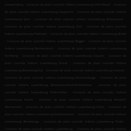
.
.
Limpertsberg
Livraison de plats cuisinés Indiens Luxembourg Ville-Haute
Livraison
.
de plats cuisinés Indiens Luxembourg Gasperich
Livraison de plats cuisinés Indiens
.
.
Luxembourg Gare
Livraison de plats cuisinés Indiens Luxembourg Muhlenbach
.
Livraison de plats cuisinés Indiens Luxembourg Eich
Livraison de plats cuisinés
.
Indiens Luxembourg Pafendall
Livraison de plats cuisinés Indiens Luxembourg Bridel
.
.
Livraison de plats cuisinés Indiens Luxembourg Beggen
Livraison de plats cuisinés
.
Indiens Luxembourg Weimerskirch
Livraison de plats cuisinés Indiens Luxembourg
.
.
Kirchberg
Livraison de plats cuisinés Indiens Luxembourg Clausen
Livraison de
.
plats cuisinés Indiens Luxembourg Grund
Livraison de plats cuisinés Indiens
.
.
Luxembourg Bouneweg-Süd
Livraison de plats cuisinés Indiens Luxembourg Howald
.
Livraison de plats cuisinés Indiens Luxembourg Dommeldange
Livraison de plats
.
cuisinés Indiens Luxembourg Bonnevoie-Nord-Verlorenkost
Livraison de plats
.
cuisinés Indiens Luxembourg Polfermillen
Livraison de plats cuisinés Indiens
.
Luxembourg Hamm
Livraison de plats cuisinés Indiens Luxembourg Neudorf-
.
.
Weimershof
Livraison de plats cuisinés Indiens Luxembourg Cents
Livraison de
.
plats cuisinés Indiens Luxembourg Kockelscheuer
Livraison de plats cuisinés Indiens
.
.
Luxembourg Bereldange
Livraison de plats cuisinés Indiens Luxembourg Findel
.
Livraison de plats cuisinés Indiens Luxembourg
Livraison de plats cuisinés Indiens