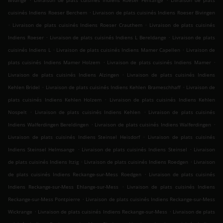
Bivange
Livraison de plats cuisinés Indiens Roeser Fentange
Livraison de plats
.
cuisinés Indiens Roeser Berchem
Livraison de plats cuisinés Indiens Roeser Bivingen
.
.
Livraison de plats cuisinés Indiens Roeser Crauthem
Livraison de plats cuisinés
.
.
Indiens Roeser
Livraison de plats cuisinés Indiens L Bereldange
Livraison de plats
.
.
cuisinés Indiens L
Livraison de plats cuisinés Indiens Mamer Capellen
Livraison de
.
.
plats cuisinés Indiens Mamer Holzem
Livraison de plats cuisinés Indiens Mamer
.
Livraison de plats cuisinés Indiens Alzingen
Livraison de plats cuisinés Indiens
.
.
Kehlen Bridel
Livraison de plats cuisinés Indiens Kehlen Brameschhaff
Livraison de
.
plats cuisinés Indiens Kehlen Holzem
Livraison de plats cuisinés Indiens Kehlen
.
.
Nospelt
Livraison de plats cuisinés Indiens Kehlen
Livraison de plats cuisinés
.
.
Indiens Walferdingen Bereldingen
Livraison de plats cuisinés Indiens Walferdingen
.
Livraison de plats cuisinés Indiens Steinsel Heisdorf
Livraison de plats cuisinés
.
.
Indiens Steinsel Helmsange
Livraison de plats cuisinés Indiens Steinsel
Livraison
.
.
de plats cuisinés Indiens Itzig
Livraison de plats cuisinés Indiens Roedgen
Livraison
.
de plats cuisinés Indiens Reckange-sur-Mess Roedgen
Livraison de plats cuisinés
.
Indiens Reckange-sur-Mess Ehlange-sur-Mess
Livraison de plats cuisinés Indiens
.
Reckange-sur-Mess Pontpierre
Livraison de plats cuisinés Indiens Reckange-sur-Mess
.
.
Wickrange
Livraison de plats cuisinés Indiens Reckange-sur-Mess
Livraison de plats
.