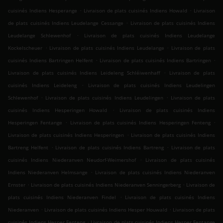
.
.
cuisinés Indiens Hesperange
Livraison de plats cuisinés Indiens Howald
Livraison
.
de plats cuisinés Indiens Leudelange Cessange
Livraison de plats cuisinés Indiens
.
Leudelange Schlewenhof
Livraison de plats cuisinés Indiens Leudelange
.
.
Kockelscheuer
Livraison de plats cuisinés Indiens Leudelange
Livraison de plats
.
.
cuisinés Indiens Bartringen Helfent
Livraison de plats cuisinés Indiens Bartringen
.
Livraison de plats cuisinés Indiens Leideleng Schléiwenhaff
Livraison de plats
.
cuisinés Indiens Leideleng
Livraison de plats cuisinés Indiens Leudelingen
.
.
Schlewenhof
Livraison de plats cuisinés Indiens Leudelingen
Livraison de plats
.
cuisinés Indiens Hesperingen Howald
Livraison de plats cuisinés Indiens
.
.
Hesperingen Fentange
Livraison de plats cuisinés Indiens Hesperingen Fenteng
.
Livraison de plats cuisinés Indiens Hesperingen
Livraison de plats cuisinés Indiens
.
.
Bartreng Helfent
Livraison de plats cuisinés Indiens Bartreng
Livraison de plats
.
cuisinés Indiens Niederanven Neudorf-Weimershof
Livraison de plats cuisinés
.
Indiens Niederanven Helmsange
Livraison de plats cuisinés Indiens Niederanven
.
.
Ernster
Livraison de plats cuisinés Indiens Niederanven Senningerberg
Livraison de
.
plats cuisinés Indiens Niederanven Findel
Livraison de plats cuisinés Indiens
.
.
Niederanven
Livraison de plats cuisinés Indiens Hesper Houwald
Livraison de plats
.
cuisinés Indiens Hesper Fenteng
Livraison de plats cuisinés Indiens Hesper Fentange