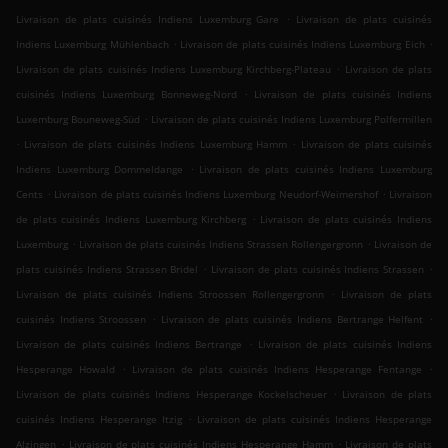
.
Livraison de plats cuisinés Indiens Luxemburg Gare
Livraison de plats cuisinés
.
.
Indiens Luxemburg Mühlenbach
Livraison de plats cuisinés Indiens Luxemburg Eich
.
Livraison de plats cuisinés Indiens Luxemburg Kirchberg-Plateau
Livraison de plats
.
cuisinés Indiens Luxemburg Bonneweg-Nord
Livraison de plats cuisinés Indiens
.
Luxemburg Bouneweg-Süd
Livraison de plats cuisinés Indiens Luxemburg Polfermillen
.
.
Livraison de plats cuisinés Indiens Luxemburg Hamm
Livraison de plats cuisinés
.
Indiens Luxemburg Dommeldange
Livraison de plats cuisinés Indiens Luxemburg
.
.
Cents
Livraison de plats cuisinés Indiens Luxemburg Neudorf-Weimershof
Livraison
.
de plats cuisinés Indiens Luxemburg Kirchberg
Livraison de plats cuisinés Indiens
.
.
Luxemburg
Livraison de plats cuisinés Indiens Strassen Rollengergronn
Livraison de
.
.
plats cuisinés Indiens Strassen Bridel
Livraison de plats cuisinés Indiens Strassen
.
Livraison de plats cuisinés Indiens Stroossen Rollengergronn
Livraison de plats
.
.
cuisinés Indiens Stroossen
Livraison de plats cuisinés Indiens Bertrange Helfent
.
Livraison de plats cuisinés Indiens Bertrange
Livraison de plats cuisinés Indiens
.
.
Hesperange Howald
Livraison de plats cuisinés Indiens Hesperange Fentange
.
Livraison de plats cuisinés Indiens Hesperange Kockelscheuer
Livraison de plats
.
cuisinés Indiens Hesperange Itzig
Livraison de plats cuisinés Indiens Hesperange
.
.
Alzingen
Livraison de plats cuisinés Indiens Hesperange Hamm
Livraison de plats