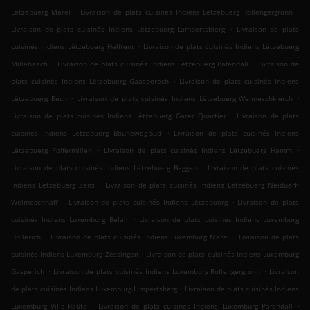
.
.
Lëtzebuerg Märel
Livraison de plats cuisinés Indiens Lëtzebuerg Rollengergronn
.
Livraison de plats cuisinés Indiens Lëtzebuerg Lampertsbierg
Livraison de plats
.
cuisinés Indiens Lëtzebuerg Helftent
Livraison de plats cuisinés Indiens Lëtzebuerg
.
.
Millebaach
Livraison de plats cuisinés Indiens Lëtzebuerg Pafendall
Livraison de
.
plats cuisinés Indiens Lëtzebuerg Gaasperech
Livraison de plats cuisinés Indiens
.
.
Lëtzebuerg Eech
Livraison de plats cuisinés Indiens Lëtzebuerg Weimeschkierch
.
Livraison de plats cuisinés Indiens Lëtzebuerg Garer Quartier
Livraison de plats
.
cuisinés Indiens Lëtzebuerg Bouneweg-Süd
Livraison de plats cuisinés Indiens
.
.
Lëtzebuerg Polfermillen
Livraison de plats cuisinés Indiens Lëtzebuerg Hamm
.
Livraison de plats cuisinés Indiens Lëtzebuerg Beggen
Livraison de plats cuisinés
.
Indiens Lëtzebuerg Zens
Livraison de plats cuisinés Indiens Lëtzebuerg Neiduerf-
.
.
Weimeschhaff
Livraison de plats cuisinés Indiens Lëtzebuerg
Livraison de plats
.
cuisinés Indiens Luxemburg Belair
Livraison de plats cuisinés Indiens Luxemburg
.
.
Hollerich
Livraison de plats cuisinés Indiens Luxemburg Märel
Livraison de plats
.
cuisinés Indiens Luxemburg Zessingen
Livraison de plats cuisinés Indiens Luxemburg
.
.
Gasperich
Livraison de plats cuisinés Indiens Luxemburg Rollengergronn
Livraison
.
de plats cuisinés Indiens Luxemburg Limpertsberg
Livraison de plats cuisinés Indiens
.
.
Luxemburg Ville-Haute
Livraison de plats cuisinés Indiens Luxemburg Pafendall