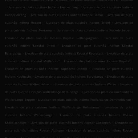
.
.
Livraison de plats cuisinés Indiens Hesper Izeg
Livraison de plats cuisinés Indiens
.
.
Hesper Alzeng
Livraison de plats cuisinés Indiens Hesper Hamm
Livraison de plats
.
.
cuisinés Indiens Hesper
Livraison de plats cuisinés Indiens Bridel
Livraison de
.
.
plats cuisinés Indiens Fentange
Livraison de plats cuisinés Indiens Kockelscheuer
.
Livraison de plats cuisinés Indiens Kopstal Rollengergronn
Livraison de plats
.
cuisinés Indiens Kopstal Bridel
Livraison de plats cuisinés Indiens Kopstal
.
.
Bereldange
Livraison de plats cuisinés Indiens Kopstal Koplescht
Livraison de plats
.
.
cuisinés Indiens Kopstal Mullendorf
Livraison de plats cuisinés Indiens Kopstal
.
Livraison de plats cuisinés Indiens Koplescht Briddel
Livraison de plats cuisinés
.
.
Indiens Koplescht
Livraison de plats cuisinés Indiens Bereldange
Livraison de plats
.
.
cuisinés Indiens Walfer Helsem
Livraison de plats cuisinés Indiens Walfer
Livraison
.
de plats cuisinés Indiens Walferdange Bereldange
Livraison de plats cuisinés Indiens
.
.
Walferdange Beggen
Livraison de plats cuisinés Indiens Walferdange Dommeldange
.
Livraison de plats cuisinés Indiens Walferdange Helmsange
Livraison de plats
.
cuisinés Indiens Walferdange
Livraison de plats cuisinés Indiens Roeser
.
.
Kockelscheuer
Livraison de plats cuisinés Indiens Roeser Gasperich
Livraison de
.
plats cuisinés Indiens Roeser Alzingen
Livraison de plats cuisinés Indiens Roeser
.
.