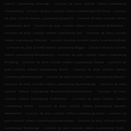
.
Indiens Luxembourg Cessange
Livraison de plats cuisinés Indiens Luxembourg
.
.
Limpertsberg
Livraison de plats cuisinés Indiens Luxembourg Ville-Haute
Livraison
.
de plats cuisinés Indiens Luxembourg Gasperich
Livraison de plats cuisinés Indiens
.
.
Luxembourg Gare
Livraison de plats cuisinés Indiens Luxembourg Muhlenbach
.
Livraison de plats cuisinés Indiens Luxembourg Eich
Livraison de plats cuisinés
.
Indiens Luxembourg Pafendall
Livraison de plats cuisinés Indiens Luxembourg Bridel
.
.
Livraison de plats cuisinés Indiens Luxembourg Beggen
Livraison de plats cuisinés
.
Indiens Luxembourg Weimerskirch
Livraison de plats cuisinés Indiens Luxembourg
.
.
Kirchberg
Livraison de plats cuisinés Indiens Luxembourg Clausen
Livraison de
.
plats cuisinés Indiens Luxembourg Grund
Livraison de plats cuisinés Indiens
.
.
Luxembourg Bouneweg-Süd
Livraison de plats cuisinés Indiens Luxembourg Howald
.
Livraison de plats cuisinés Indiens Luxembourg Dommeldange
Livraison de plats
.
cuisinés Indiens Luxembourg Bonnevoie-Nord-Verlorenkost
Livraison de plats
.
cuisinés Indiens Luxembourg Polfermillen
Livraison de plats cuisinés Indiens
.
Luxembourg Hamm
Livraison de plats cuisinés Indiens Luxembourg Neudorf-
.
.
Weimershof
Livraison de plats cuisinés Indiens Luxembourg Cents
Livraison de
.
plats cuisinés Indiens Luxembourg Kockelscheuer
Livraison de plats cuisinés Indiens
.
.
Luxembourg Bereldange
Livraison de plats cuisinés Indiens Luxembourg Findel