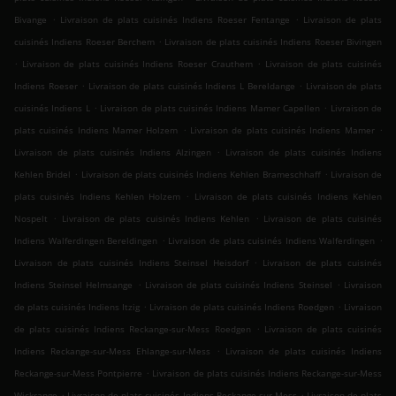
.
.
Bivange
Livraison de plats cuisinés Indiens Roeser Fentange
Livraison de plats
.
cuisinés Indiens Roeser Berchem
Livraison de plats cuisinés Indiens Roeser Bivingen
.
.
Livraison de plats cuisinés Indiens Roeser Crauthem
Livraison de plats cuisinés
.
.
Indiens Roeser
Livraison de plats cuisinés Indiens L Bereldange
Livraison de plats
.
.
cuisinés Indiens L
Livraison de plats cuisinés Indiens Mamer Capellen
Livraison de
.
.
plats cuisinés Indiens Mamer Holzem
Livraison de plats cuisinés Indiens Mamer
.
Livraison de plats cuisinés Indiens Alzingen
Livraison de plats cuisinés Indiens
.
.
Kehlen Bridel
Livraison de plats cuisinés Indiens Kehlen Brameschhaff
Livraison de
.
plats cuisinés Indiens Kehlen Holzem
Livraison de plats cuisinés Indiens Kehlen
.
.
Nospelt
Livraison de plats cuisinés Indiens Kehlen
Livraison de plats cuisinés
.
.
Indiens Walferdingen Bereldingen
Livraison de plats cuisinés Indiens Walferdingen
.
Livraison de plats cuisinés Indiens Steinsel Heisdorf
Livraison de plats cuisinés
.
.
Indiens Steinsel Helmsange
Livraison de plats cuisinés Indiens Steinsel
Livraison
.
.
de plats cuisinés Indiens Itzig
Livraison de plats cuisinés Indiens Roedgen
Livraison
.
de plats cuisinés Indiens Reckange-sur-Mess Roedgen
Livraison de plats cuisinés
.
Indiens Reckange-sur-Mess Ehlange-sur-Mess
Livraison de plats cuisinés Indiens
.
Reckange-sur-Mess Pontpierre
Livraison de plats cuisinés Indiens Reckange-sur-Mess
.
.
Wickrange
Livraison de plats cuisinés Indiens Reckange-sur-Mess
Livraison de plats