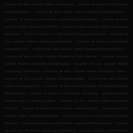
.
Livraison de plats cuisinés Indiens Luxembourg
Livraison de plats cuisinés Indiens
.
.
Lëtzebuerg Märel
Livraison de plats cuisinés Indiens Lëtzebuerg Rollengergronn
.
Livraison de plats cuisinés Indiens Lëtzebuerg Lampertsbierg
Livraison de plats
.
cuisinés Indiens Lëtzebuerg Helftent
Livraison de plats cuisinés Indiens Lëtzebuerg
.
.
Millebaach
Livraison de plats cuisinés Indiens Lëtzebuerg Pafendall
Livraison de
.
plats cuisinés Indiens Lëtzebuerg Gaasperech
Livraison de plats cuisinés Indiens
.
.
Lëtzebuerg Eech
Livraison de plats cuisinés Indiens Lëtzebuerg Weimeschkierch
.
Livraison de plats cuisinés Indiens Lëtzebuerg Garer Quartier
Livraison de plats
.
cuisinés Indiens Lëtzebuerg Bouneweg-Süd
Livraison de plats cuisinés Indiens
.
.
Lëtzebuerg Polfermillen
Livraison de plats cuisinés Indiens Lëtzebuerg Hamm
.
Livraison de plats cuisinés Indiens Lëtzebuerg Beggen
Livraison de plats cuisinés
.
Indiens Lëtzebuerg Zens
Livraison de plats cuisinés Indiens Lëtzebuerg Neiduerf-
.
.
Weimeschhaff
Livraison de plats cuisinés Indiens Lëtzebuerg
Livraison de plats
.
cuisinés Indiens Luxemburg Belair
Livraison de plats cuisinés Indiens Luxemburg
.
.
Hollerich
Livraison de plats cuisinés Indiens Luxemburg Märel
Livraison de plats
.
cuisinés Indiens Luxemburg Zessingen
Livraison de plats cuisinés Indiens Luxemburg
.
.
Gasperich
Livraison de plats cuisinés Indiens Luxemburg Rollengergronn
Livraison
.
de plats cuisinés Indiens Luxemburg Limpertsberg
Livraison de plats cuisinés Indiens