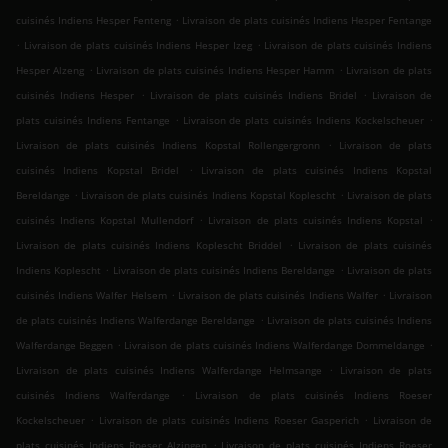
.
cuisinés Indiens Hesper Fenteng
Livraison de plats cuisinés Indiens Hesper Fentange
.
.
Livraison de plats cuisinés Indiens Hesper Izeg
Livraison de plats cuisinés Indiens
.
.
Hesper Alzeng
Livraison de plats cuisinés Indiens Hesper Hamm
Livraison de plats
.
.
cuisinés Indiens Hesper
Livraison de plats cuisinés Indiens Bridel
Livraison de
.
.
plats cuisinés Indiens Fentange
Livraison de plats cuisinés Indiens Kockelscheuer
.
Livraison de plats cuisinés Indiens Kopstal Rollengergronn
Livraison de plats
.
cuisinés Indiens Kopstal Bridel
Livraison de plats cuisinés Indiens Kopstal
.
.
Bereldange
Livraison de plats cuisinés Indiens Kopstal Koplescht
Livraison de plats
.
.
cuisinés Indiens Kopstal Mullendorf
Livraison de plats cuisinés Indiens Kopstal
.
Livraison de plats cuisinés Indiens Koplescht Briddel
Livraison de plats cuisinés
.
.
Indiens Koplescht
Livraison de plats cuisinés Indiens Bereldange
Livraison de plats
.
.
cuisinés Indiens Walfer Helsem
Livraison de plats cuisinés Indiens Walfer
Livraison
.
de plats cuisinés Indiens Walferdange Bereldange
Livraison de plats cuisinés Indiens
.
.
Walferdange Beggen
Livraison de plats cuisinés Indiens Walferdange Dommeldange
.
Livraison de plats cuisinés Indiens Walferdange Helmsange
Livraison de plats
.
cuisinés Indiens Walferdange
Livraison de plats cuisinés Indiens Roeser
.
.
Kockelscheuer
Livraison de plats cuisinés Indiens Roeser Gasperich
Livraison de
.
plats cuisinés Indiens Roeser Alzingen
Livraison de plats cuisinés Indiens Roeser