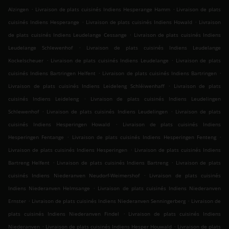
.
.
Alzingen
Livraison de plats cuisinés Indiens Hesperange Hamm
Livraison de plats
.
.
cuisinés Indiens Hesperange
Livraison de plats cuisinés Indiens Howald
Livraison
.
de plats cuisinés Indiens Leudelange Cessange
Livraison de plats cuisinés Indiens
.
Leudelange Schlewenhof
Livraison de plats cuisinés Indiens Leudelange
.
.
Kockelscheuer
Livraison de plats cuisinés Indiens Leudelange
Livraison de plats
.
.
cuisinés Indiens Bartringen Helfent
Livraison de plats cuisinés Indiens Bartringen
.
Livraison de plats cuisinés Indiens Leideleng Schléiwenhaff
Livraison de plats
.
cuisinés Indiens Leideleng
Livraison de plats cuisinés Indiens Leudelingen
.
.
Schlewenhof
Livraison de plats cuisinés Indiens Leudelingen
Livraison de plats
.
cuisinés Indiens Hesperingen Howald
Livraison de plats cuisinés Indiens
.
.
Hesperingen Fentange
Livraison de plats cuisinés Indiens Hesperingen Fenteng
.
Livraison de plats cuisinés Indiens Hesperingen
Livraison de plats cuisinés Indiens
.
.
Bartreng Helfent
Livraison de plats cuisinés Indiens Bartreng
Livraison de plats
.
cuisinés Indiens Niederanven Neudorf-Weimershof
Livraison de plats cuisinés
.
Indiens Niederanven Helmsange
Livraison de plats cuisinés Indiens Niederanven
.
.
Ernster
Livraison de plats cuisinés Indiens Niederanven Senningerberg
Livraison de
.
plats cuisinés Indiens Niederanven Findel
Livraison de plats cuisinés Indiens
.
.
Niederanven
Livraison de plats cuisinés Indiens Hesper Houwald
Livraison de plats