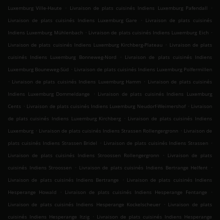
.
.
Luxemburg Ville-Haute
Livraison de plats cuisinés Indiens Luxemburg Pafendall
.
Livraison de plats cuisinés Indiens Luxemburg Gare
Livraison de plats cuisinés
.
.
Indiens Luxemburg Mühlenbach
Livraison de plats cuisinés Indiens Luxemburg Eich
.
Livraison de plats cuisinés Indiens Luxemburg Kirchberg-Plateau
Livraison de plats
.
cuisinés Indiens Luxemburg Bonneweg-Nord
Livraison de plats cuisinés Indiens
.
Luxemburg Bouneweg-Süd
Livraison de plats cuisinés Indiens Luxemburg Polfermillen
.
.
Livraison de plats cuisinés Indiens Luxemburg Hamm
Livraison de plats cuisinés
.
Indiens Luxemburg Dommeldange
Livraison de plats cuisinés Indiens Luxemburg
.
.
Cents
Livraison de plats cuisinés Indiens Luxemburg Neudorf-Weimershof
Livraison
.
de plats cuisinés Indiens Luxemburg Kirchberg
Livraison de plats cuisinés Indiens
.
.
Luxemburg
Livraison de plats cuisinés Indiens Strassen Rollengergronn
Livraison de
.
.
plats cuisinés Indiens Strassen Bridel
Livraison de plats cuisinés Indiens Strassen
.
Livraison de plats cuisinés Indiens Stroossen Rollengergronn
Livraison de plats
.
.
cuisinés Indiens Stroossen
Livraison de plats cuisinés Indiens Bertrange Helfent
.
Livraison de plats cuisinés Indiens Bertrange
Livraison de plats cuisinés Indiens
.
.
Hesperange Howald
Livraison de plats cuisinés Indiens Hesperange Fentange
.
Livraison de plats cuisinés Indiens Hesperange Kockelscheuer
Livraison de plats
.
cuisinés Indiens Hesperange Itzig
Livraison de plats cuisinés Indiens Hesperange