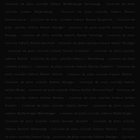
.
Livraison de plats cuisinés Indiens Walferdange Helmsange
Livraison de plats
.
cuisinés Indiens Walferdange
Livraison de plats cuisinés Indiens Roeser
.
.
Kockelscheuer
Livraison de plats cuisinés Indiens Roeser Gasperich
Livraison de
.
plats cuisinés Indiens Roeser Alzingen
Livraison de plats cuisinés Indiens Roeser
.
.
Bivange
Livraison de plats cuisinés Indiens Roeser Fentange
Livraison de plats
.
cuisinés Indiens Roeser Berchem
Livraison de plats cuisinés Indiens Roeser Bivingen
.
.
Livraison de plats cuisinés Indiens Roeser Crauthem
Livraison de plats cuisinés
.
.
Indiens Roeser
Livraison de plats cuisinés Indiens L Bereldange
Livraison de plats
.
.
cuisinés Indiens L
Livraison de plats cuisinés Indiens Mamer Capellen
Livraison de
.
.
plats cuisinés Indiens Mamer Holzem
Livraison de plats cuisinés Indiens Mamer
.
Livraison de plats cuisinés Indiens Alzingen
Livraison de plats cuisinés Indiens
.
.
Kehlen Bridel
Livraison de plats cuisinés Indiens Kehlen Brameschhaff
Livraison de
.
plats cuisinés Indiens Kehlen Holzem
Livraison de plats cuisinés Indiens Kehlen
.
.
Nospelt
Livraison de plats cuisinés Indiens Kehlen
Livraison de plats cuisinés
.
.
Indiens Walferdingen Bereldingen
Livraison de plats cuisinés Indiens Walferdingen
.
Livraison de plats cuisinés Indiens Steinsel Heisdorf
Livraison de plats cuisinés
.
.
Indiens Steinsel Helmsange
Livraison de plats cuisinés Indiens Steinsel
Livraison
.
.
de plats cuisinés Indiens Itzig
Livraison de plats cuisinés Indiens Roedgen
Livraison