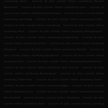
.
Luxembourg Hamm
Livraison de plats cuisinés Indiens Luxembourg Neudorf-
.
.
Weimershof
Livraison de plats cuisinés Indiens Luxembourg Cents
Livraison de
.
plats cuisinés Indiens Luxembourg Kockelscheuer
Livraison de plats cuisinés Indiens
.
.
Luxembourg Bereldange
Livraison de plats cuisinés Indiens Luxembourg Findel
.
Livraison de plats cuisinés Indiens Luxembourg
Livraison de plats cuisinés Indiens
.
.
Lëtzebuerg Märel
Livraison de plats cuisinés Indiens Lëtzebuerg Rollengergronn
.
Livraison de plats cuisinés Indiens Lëtzebuerg Lampertsbierg
Livraison de plats
.
cuisinés Indiens Lëtzebuerg Helftent
Livraison de plats cuisinés Indiens Lëtzebuerg
.
.
Millebaach
Livraison de plats cuisinés Indiens Lëtzebuerg Pafendall
Livraison de
.
plats cuisinés Indiens Lëtzebuerg Gaasperech
Livraison de plats cuisinés Indiens
.
.
Lëtzebuerg Eech
Livraison de plats cuisinés Indiens Lëtzebuerg Weimeschkierch
.
Livraison de plats cuisinés Indiens Lëtzebuerg Garer Quartier
Livraison de plats
.
cuisinés Indiens Lëtzebuerg Bouneweg-Süd
Livraison de plats cuisinés Indiens
.
.
Lëtzebuerg Polfermillen
Livraison de plats cuisinés Indiens Lëtzebuerg Hamm
.
Livraison de plats cuisinés Indiens Lëtzebuerg Beggen
Livraison de plats cuisinés
.
Indiens Lëtzebuerg Zens
Livraison de plats cuisinés Indiens Lëtzebuerg Neiduerf-
.
.
Weimeschhaff
Livraison de plats cuisinés Indiens Lëtzebuerg
Livraison de plats
.
cuisinés Indiens Luxemburg Belair
Livraison de plats cuisinés Indiens Luxemburg