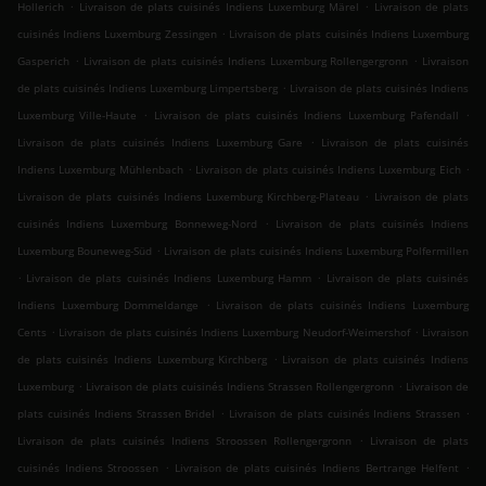
.
.
Hollerich
Livraison de plats cuisinés Indiens Luxemburg Märel
Livraison de plats
.
cuisinés Indiens Luxemburg Zessingen
Livraison de plats cuisinés Indiens Luxemburg
.
.
Gasperich
Livraison de plats cuisinés Indiens Luxemburg Rollengergronn
Livraison
.
de plats cuisinés Indiens Luxemburg Limpertsberg
Livraison de plats cuisinés Indiens
.
.
Luxemburg Ville-Haute
Livraison de plats cuisinés Indiens Luxemburg Pafendall
.
Livraison de plats cuisinés Indiens Luxemburg Gare
Livraison de plats cuisinés
.
.
Indiens Luxemburg Mühlenbach
Livraison de plats cuisinés Indiens Luxemburg Eich
.
Livraison de plats cuisinés Indiens Luxemburg Kirchberg-Plateau
Livraison de plats
.
cuisinés Indiens Luxemburg Bonneweg-Nord
Livraison de plats cuisinés Indiens
.
Luxemburg Bouneweg-Süd
Livraison de plats cuisinés Indiens Luxemburg Polfermillen
.
.
Livraison de plats cuisinés Indiens Luxemburg Hamm
Livraison de plats cuisinés
.
Indiens Luxemburg Dommeldange
Livraison de plats cuisinés Indiens Luxemburg
.
.
Cents
Livraison de plats cuisinés Indiens Luxemburg Neudorf-Weimershof
Livraison
.
de plats cuisinés Indiens Luxemburg Kirchberg
Livraison de plats cuisinés Indiens
.
.
Luxemburg
Livraison de plats cuisinés Indiens Strassen Rollengergronn
Livraison de
.
.
plats cuisinés Indiens Strassen Bridel
Livraison de plats cuisinés Indiens Strassen
.
Livraison de plats cuisinés Indiens Stroossen Rollengergronn
Livraison de plats
.
.
cuisinés Indiens Stroossen
Livraison de plats cuisinés Indiens Bertrange Helfent