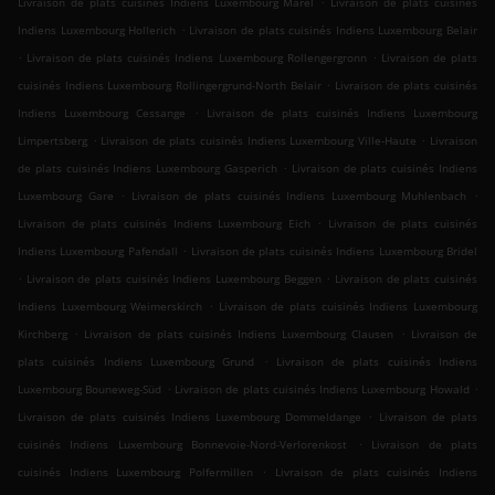
Livraison de plats cuisinés Indiens Luxembourg Märel
Livraison de plats cuisinés
.
Indiens Luxembourg Hollerich
Livraison de plats cuisinés Indiens Luxembourg Belair
.
.
Livraison de plats cuisinés Indiens Luxembourg Rollengergronn
Livraison de plats
.
cuisinés Indiens Luxembourg Rollingergrund-North Belair
Livraison de plats cuisinés
.
Indiens Luxembourg Cessange
Livraison de plats cuisinés Indiens Luxembourg
.
.
Limpertsberg
Livraison de plats cuisinés Indiens Luxembourg Ville-Haute
Livraison
.
de plats cuisinés Indiens Luxembourg Gasperich
Livraison de plats cuisinés Indiens
.
.
Luxembourg Gare
Livraison de plats cuisinés Indiens Luxembourg Muhlenbach
.
Livraison de plats cuisinés Indiens Luxembourg Eich
Livraison de plats cuisinés
.
Indiens Luxembourg Pafendall
Livraison de plats cuisinés Indiens Luxembourg Bridel
.
.
Livraison de plats cuisinés Indiens Luxembourg Beggen
Livraison de plats cuisinés
.
Indiens Luxembourg Weimerskirch
Livraison de plats cuisinés Indiens Luxembourg
.
.
Kirchberg
Livraison de plats cuisinés Indiens Luxembourg Clausen
Livraison de
.
plats cuisinés Indiens Luxembourg Grund
Livraison de plats cuisinés Indiens
.
.
Luxembourg Bouneweg-Süd
Livraison de plats cuisinés Indiens Luxembourg Howald
.
Livraison de plats cuisinés Indiens Luxembourg Dommeldange
Livraison de plats
.
cuisinés Indiens Luxembourg Bonnevoie-Nord-Verlorenkost
Livraison de plats
.
cuisinés Indiens Luxembourg Polfermillen
Livraison de plats cuisinés Indiens