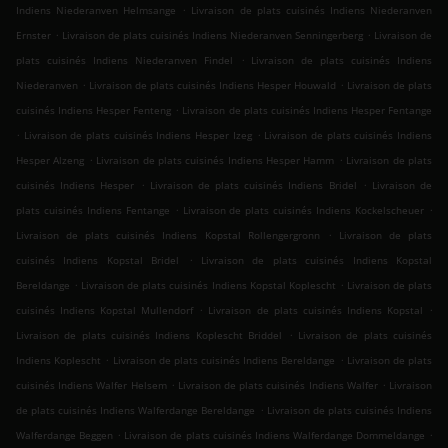
.
Indiens Niederanven Helmsange
Livraison de plats cuisinés Indiens Niederanven
.
.
Ernster
Livraison de plats cuisinés Indiens Niederanven Senningerberg
Livraison de
.
plats cuisinés Indiens Niederanven Findel
Livraison de plats cuisinés Indiens
.
.
Niederanven
Livraison de plats cuisinés Indiens Hesper Houwald
Livraison de plats
.
cuisinés Indiens Hesper Fenteng
Livraison de plats cuisinés Indiens Hesper Fentange
.
.
Livraison de plats cuisinés Indiens Hesper Izeg
Livraison de plats cuisinés Indiens
.
.
Hesper Alzeng
Livraison de plats cuisinés Indiens Hesper Hamm
Livraison de plats
.
.
cuisinés Indiens Hesper
Livraison de plats cuisinés Indiens Bridel
Livraison de
.
.
plats cuisinés Indiens Fentange
Livraison de plats cuisinés Indiens Kockelscheuer
.
Livraison de plats cuisinés Indiens Kopstal Rollengergronn
Livraison de plats
.
cuisinés Indiens Kopstal Bridel
Livraison de plats cuisinés Indiens Kopstal
.
.
Bereldange
Livraison de plats cuisinés Indiens Kopstal Koplescht
Livraison de plats
.
.
cuisinés Indiens Kopstal Mullendorf
Livraison de plats cuisinés Indiens Kopstal
.
Livraison de plats cuisinés Indiens Koplescht Briddel
Livraison de plats cuisinés
.
.
Indiens Koplescht
Livraison de plats cuisinés Indiens Bereldange
Livraison de plats
.
.
cuisinés Indiens Walfer Helsem
Livraison de plats cuisinés Indiens Walfer
Livraison
.
de plats cuisinés Indiens Walferdange Bereldange
Livraison de plats cuisinés Indiens
.
.
Walferdange Beggen
Livraison de plats cuisinés Indiens Walferdange Dommeldange