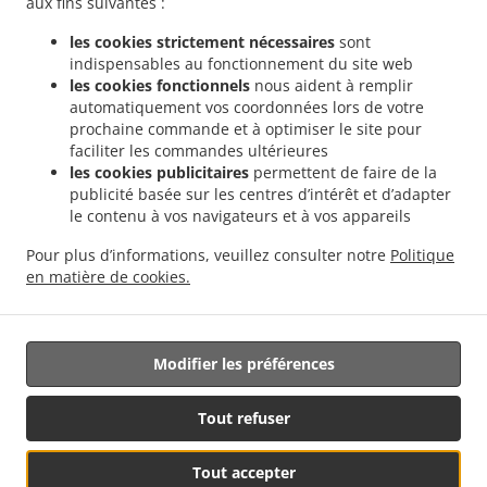
aux fins suivantes :
.
Livraison de plats cuisinés Indiens Weiler-la-Tour Hassel
Livraison de plats cuisinés
les cookies strictement nécessaires
sont
.
.
Indiens Weiler-la-Tour
Livraison de plats cuisinés Indiens Monnerich Steinbrücken
indispensables au fonctionnement du site web
.
Livraison de plats cuisinés Indiens Monnerich
Livraison de plats cuisinés Indiens
les cookies fonctionnels
nous aident à remplir
.
.
Ehlange-sur-Mess
Livraison de plats cuisinés Indiens Kielen
Livraison de plats
automatiquement vos coordonnées lors de votre
.
.
prochaine commande et à optimiser le site pour
cuisinés Indiens Findel Hamm
Livraison de plats cuisinés Indiens Findel
Livraison
faciliter les commandes ultérieures
.
de plats cuisinés Indiens Reckingen/Mess Wickringen
Livraison de plats cuisinés
les cookies publicitaires
permettent de faire de la
.
Indiens Reckingen/Mess Ehlange-sur-Mess
Livraison de plats cuisinés Indiens
publicité basée sur les centres d’intérêt et d’adapter
.
.
Reckingen/Mess
Livraison de plats cuisinés Indiens Sandweiler Findel
Livraison de
le contenu à vos navigateurs et à vos appareils
.
plats cuisinés Indiens Sandweiler Hamm
Livraison de plats cuisinés Indiens
Pour plus d’informations, veuillez consulter notre
Politique
.
.
Sandweiler
Livraison de plats cuisinés Indiens Dippach
Livraison de plats cuisinés
en matière de cookies.
.
.
Indiens Weiler zum Turm
Livraison de plats cuisinés Vegan
Livraison de nourriture
à emporter
Modifier les préférences
Géré par:
Tout refuser
Letz2Go S.A.R.L.-s| info@letz2go.com | +34661617059
Tout accepter