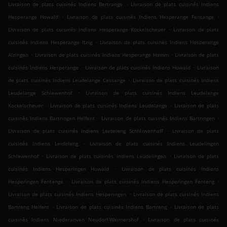
.
Livraison de plats cuisinés Indiens Bertrange
Livraison de plats cuisinés Indiens
.
.
Hesperange Howald
Livraison de plats cuisinés Indiens Hesperange Fentange
.
Livraison de plats cuisinés Indiens Hesperange Kockelscheuer
Livraison de plats
.
cuisinés Indiens Hesperange Itzig
Livraison de plats cuisinés Indiens Hesperange
.
.
Alzingen
Livraison de plats cuisinés Indiens Hesperange Hamm
Livraison de plats
.
.
cuisinés Indiens Hesperange
Livraison de plats cuisinés Indiens Howald
Livraison
.
de plats cuisinés Indiens Leudelange Cessange
Livraison de plats cuisinés Indiens
.
Leudelange Schlewenhof
Livraison de plats cuisinés Indiens Leudelange
.
.
Kockelscheuer
Livraison de plats cuisinés Indiens Leudelange
Livraison de plats
.
.
cuisinés Indiens Bartringen Helfent
Livraison de plats cuisinés Indiens Bartringen
.
Livraison de plats cuisinés Indiens Leideleng Schléiwenhaff
Livraison de plats
.
cuisinés Indiens Leideleng
Livraison de plats cuisinés Indiens Leudelingen
.
.
Schlewenhof
Livraison de plats cuisinés Indiens Leudelingen
Livraison de plats
.
cuisinés Indiens Hesperingen Howald
Livraison de plats cuisinés Indiens
.
.
Hesperingen Fentange
Livraison de plats cuisinés Indiens Hesperingen Fenteng
.
Livraison de plats cuisinés Indiens Hesperingen
Livraison de plats cuisinés Indiens
.
.
Bartreng Helfent
Livraison de plats cuisinés Indiens Bartreng
Livraison de plats
.
cuisinés Indiens Niederanven Neudorf-Weimershof
Livraison de plats cuisinés