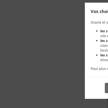
Vos cho
Oracle et s
les 
site
les 
coor
faci
les 
d’in
Pour plus 