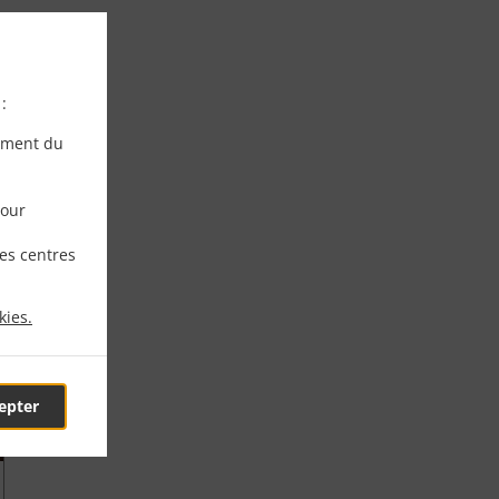
:
ement du
pour
les centres
kies.
epter