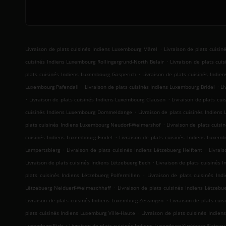
.
Livraison de plats cuisinés Indiens Luxembourg Märel
Livraison de plats cuisi
.
cuisinés Indiens Luxembourg Rollingergrund-North Belair
Livraison de plats cu
.
plats cuisinés Indiens Luxembourg Gasperich
Livraison de plats cuisinés Indi
.
.
Luxembourg Pafendall
Livraison de plats cuisinés Indiens Luxembourg Bridel
Li
.
.
Livraison de plats cuisinés Indiens Luxembourg Clausen
Livraison de plats cu
.
cuisinés Indiens Luxembourg Dommeldange
Livraison de plats cuisinés Indien
.
plats cuisinés Indiens Luxembourg Neudorf-Weimershof
Livraison de plats cuis
.
cuisinés Indiens Luxembourg Findel
Livraison de plats cuisinés Indiens Luxemb
.
.
Lampertsbierg
Livraison de plats cuisinés Indiens Lëtzebuerg Helftent
Livrai
.
Livraison de plats cuisinés Indiens Lëtzebuerg Eech
Livraison de plats cuisinés
.
plats cuisinés Indiens Lëtzebuerg Polfermillen
Livraison de plats cuisinés In
.
Lëtzebuerg Neiduerf-Weimeschhaff
Livraison de plats cuisinés Indiens Lëtzebu
.
Livraison de plats cuisinés Indiens Luxemburg Zessingen
Livraison de plats cui
.
plats cuisinés Indiens Luxemburg Ville-Haute
Livraison de plats cuisinés Indie
.
Luxemburg Eich
Livraison de plats cuisinés Indiens Luxemburg Kirchberg-Plateau