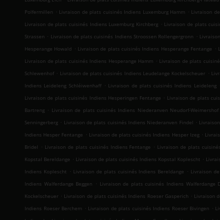
.
.
Polfermillen
Livraison de plats cuisinés Indiens Luxemburg Hamm
Livraison d
.
Livraison de plats cuisinés Indiens Luxemburg Kirchberg
Livraison de plats cui
.
.
Strassen
Livraison de plats cuisinés Indiens Stroossen Rollengergronn
Livraiso
.
.
Hesperange Howald
Livraison de plats cuisinés Indiens Hesperange Fentange
.
Livraison de plats cuisinés Indiens Hesperange Hamm
Livraison de plats cuisin
.
.
Schlewenhof
Livraison de plats cuisinés Indiens Leudelange Kockelscheuer
Liv
.
Indiens Leideleng Schléiwenhaff
Livraison de plats cuisinés Indiens Leideleng
.
Livraison de plats cuisinés Indiens Hesperingen Fentange
Livraison de plats cu
.
Bartreng
Livraison de plats cuisinés Indiens Niederanven Neudorf-Weimershof
.
.
Senningerberg
Livraison de plats cuisinés Indiens Niederanven Findel
Livraiso
.
.
Indiens Hesper Fentange
Livraison de plats cuisinés Indiens Hesper Izeg
Livrai
.
.
Bridel
Livraison de plats cuisinés Indiens Fentange
Livraison de plats cuisin
.
.
Kopstal Bereldange
Livraison de plats cuisinés Indiens Kopstal Koplescht
Livrai
.
.
Indiens Koplescht
Livraison de plats cuisinés Indiens Bereldange
Livraison de
.
Indiens Walferdange Beggen
Livraison de plats cuisinés Indiens Walferdang
.
.
Kockelscheuer
Livraison de plats cuisinés Indiens Roeser Gasperich
Livraison 
.
.
Indiens Roeser Berchem
Livraison de plats cuisinés Indiens Roeser Bivingen
L
.
.