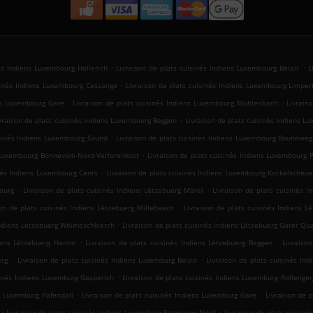
.
.
nés Indiens Luxembourg Hollerich
Livraison de plats cuisinés Indiens Luxembourg Belair
L
.
isinés Indiens Luxembourg Cessange
Livraison de plats cuisinés Indiens Luxembourg Limper
.
.
ens Luxembourg Gare
Livraison de plats cuisinés Indiens Luxembourg Muhlenbach
Livrais
.
vraison de plats cuisinés Indiens Luxembourg Beggen
Livraison de plats cuisinés Indiens 
.
isinés Indiens Luxembourg Grund
Livraison de plats cuisinés Indiens Luxembourg Bouneweg
.
s Luxembourg Bonnevoie-Nord-Verlorenkost
Livraison de plats cuisinés Indiens Luxembourg P
.
inés Indiens Luxembourg Cents
Livraison de plats cuisinés Indiens Luxembourg Kockelscheue
.
.
ourg
Livraison de plats cuisinés Indiens Lëtzebuerg Märel
Livraison de plats cuisinés 
.
son de plats cuisinés Indiens Lëtzebuerg Millebaach
Livraison de plats cuisinés Indiens L
.
 Indiens Lëtzebuerg Weimeschkierch
Livraison de plats cuisinés Indiens Lëtzebuerg Garer Qua
.
.
diens Lëtzebuerg Hamm
Livraison de plats cuisinés Indiens Lëtzebuerg Beggen
Livraiso
.
.
erg
Livraison de plats cuisinés Indiens Luxemburg Belair
Livraison de plats cuisinés In
.
sinés Indiens Luxemburg Gasperich
Livraison de plats cuisinés Indiens Luxemburg Rollenge
.
.
ns Luxemburg Pafendall
Livraison de plats cuisinés Indiens Luxemburg Gare
Livraison de 
.
.
Livraison de plats cuisinés Indiens Luxemburg Bonneweg-Nord
Livraison de plats cuisin