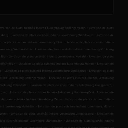
.
ivraison de plats cuisinés Indiens Luxembourg Rollengergronn
Livraison de plats
.
.
tsberg
Livraison de plats cuisinés Indiens Luxembourg Ville-Haute
Livraison de
.
on de plats cuisinés Indiens Luxembourg Eich
Livraison de plats cuisinés Indiens
.
Luxembourg Weimerskirch
Livraison de plats cuisinés Indiens Luxembourg Kirchberg
.
.
-Süd
Livraison de plats cuisinés Indiens Luxembourg Howald
Livraison de plats
.
.
olfermillen
Livraison de plats cuisinés Indiens Luxembourg Hamm
Livraison de
.
.
r
Livraison de plats cuisinés Indiens Luxembourg Bereldange
Livraison de plats
.
Indiens Lëtzebuerg Rollengergronn
Livraison de plats cuisinés Indiens Lëtzebuerg
.
.
ëtzebuerg Pafendall
Livraison de plats cuisinés Indiens Lëtzebuerg Gaasperech
.
.
rtier
Livraison de plats cuisinés Indiens Lëtzebuerg Bouneweg-Süd
Livraison de
.
n de plats cuisinés Indiens Lëtzebuerg Zens
Livraison de plats cuisinés Indiens
.
.
diens Luxemburg Hollerich
Livraison de plats cuisinés Indiens Luxemburg Märel
.
.
rgronn
Livraison de plats cuisinés Indiens Luxemburg Limpertsberg
Livraison de
.
plats cuisinés Indiens Luxemburg Mühlenbach
Livraison de plats cuisinés Indiens
.
és Indiens Luxemburg Bouneweg-Süd
Livraison de plats cuisinés Indiens Luxemburg