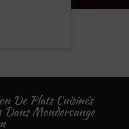
son De Plats Cuisinés
ns Dans Mondercange
m