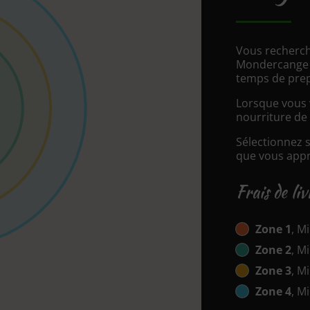
Vous recherch
Mondercange B
temps de prep
Lorsque vous v
nourriture de 
Sélectionnez 
que vous appré
Frais de li
Zone 1
, Mi
Zone 2
, Mi
Zone 3
, Mi
Zone 4
, Mi