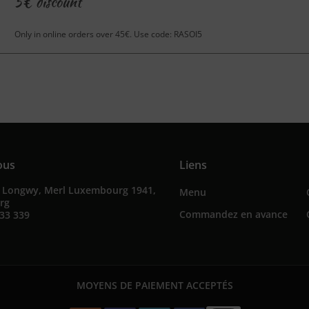
5€ discount
Only in online orders over 45€. Use code: RASOI5
ous
Liens
e Longwy, Merl Luxembourg 1941,
Menu
rg
Commandez en avance
33 339
MOYENS DE PAIEMENT ACCEPTÉS