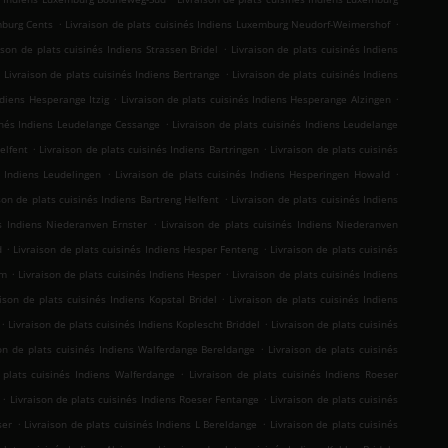
.
.
mburg Cents
Livraison de plats cuisinés Indiens Luxemburg Neudorf-Weimershof
.
ison de plats cuisinés Indiens Strassen Bridel
Livraison de plats cuisinés Indiens
.
.
Livraison de plats cuisinés Indiens Bertrange
Livraison de plats cuisinés Indiens
.
.
ndiens Hesperange Itzig
Livraison de plats cuisinés Indiens Hesperange Alzingen
.
sinés Indiens Leudelange Cessange
Livraison de plats cuisinés Indiens Leudelange
.
.
elfent
Livraison de plats cuisinés Indiens Bartringen
Livraison de plats cuisinés
.
.
s Indiens Leudelingen
Livraison de plats cuisinés Indiens Hesperingen Howald
.
son de plats cuisinés Indiens Bartreng Helfent
Livraison de plats cuisinés Indiens
.
és Indiens Niederanven Ernster
Livraison de plats cuisinés Indiens Niederanven
.
.
d
Livraison de plats cuisinés Indiens Hesper Fenteng
Livraison de plats cuisinés
.
.
mm
Livraison de plats cuisinés Indiens Hesper
Livraison de plats cuisinés Indiens
.
aison de plats cuisinés Indiens Kopstal Bridel
Livraison de plats cuisinés Indiens
.
.
Livraison de plats cuisinés Indiens Koplescht Briddel
Livraison de plats cuisinés
.
son de plats cuisinés Indiens Walferdange Bereldange
Livraison de plats cuisinés
.
 plats cuisinés Indiens Walferdange
Livraison de plats cuisinés Indiens Roeser
.
.
Livraison de plats cuisinés Indiens Roeser Fentange
Livraison de plats cuisinés
.
.
ser
Livraison de plats cuisinés Indiens L Bereldange
Livraison de plats cuisinés
.
.