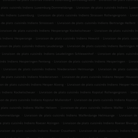
.
e plats cuisinés Indiens Luxemburg Dommeldange
Livraison de plats cuisinés Indiens Luxe
.
.
sinés Indiens Luxemburg
Livraison de plats cuisinés Indiens Strassen Rollengergronn
Livra
.
n de plats cuisinés Indiens Stroossen
Livraison de plats cuisinés Indiens Bertrange Helfent
.
Livraison de plats cuisinés Indiens Hesperange Kockelscheuer
Livraison de plats cuisinés I
.
.
és Indiens Hesperange
Livraison de plats cuisinés Indiens Howald
Livraison de plats cui
.
raison de plats cuisinés Indiens Leudelange
Livraison de plats cuisinés Indiens Bartringen H
.
.
Livraison de plats cuisinés Indiens Leudelingen Schlewenhof
Livraison de plats cuisiné
.
.
isinés Indiens Hesperingen Fenteng
Livraison de plats cuisinés Indiens Hesperingen
Livrai
.
.
Livraison de plats cuisinés Indiens Niederanven Helmsange
Livraison de plats cuisin
.
n de plats cuisinés Indiens Niederanven
Livraison de plats cuisinés Indiens Hesper Houwal
.
son de plats cuisinés Indiens Hesper Alzeng
Livraison de plats cuisinés Indiens Hesper Ha
.
.
és Indiens Kockelscheuer
Livraison de plats cuisinés Indiens Kopstal Rollengergronn
Livr
.
son de plats cuisinés Indiens Kopstal Mullendorf
Livraison de plats cuisinés Indiens Kopstal
.
.
 plats cuisinés Indiens Walfer Helsem
Livraison de plats cuisinés Indiens Walfer
Livrai
.
.
e Dommeldange
Livraison de plats cuisinés Indiens Walferdange Helmsange
Livraison de
.
de plats cuisinés Indiens Roeser Alzingen
Livraison de plats cuisinés Indiens Roeser Bivange
.
ivraison de plats cuisinés Indiens Roeser Crauthem
Livraison de plats cuisinés Indiens Roe
.
.