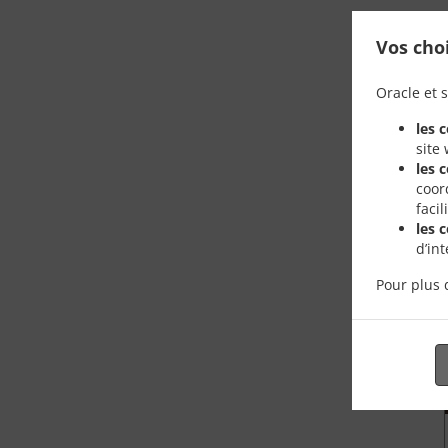
Vos cho
Oracle et s
les 
site
les 
coor
faci
les 
d’in
Pour plus 