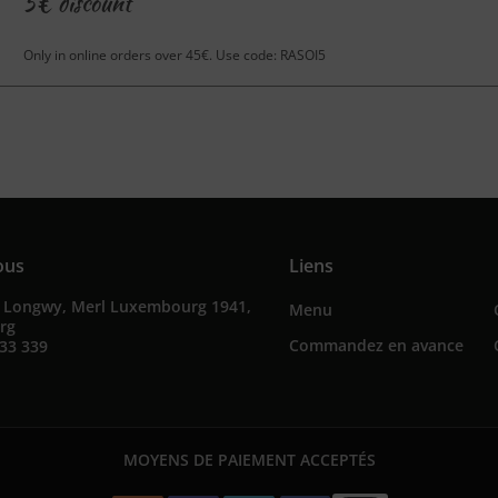
5€ discount
Only in online orders over 45€. Use code: RASOI5
ous
Liens
e Longwy, Merl Luxembourg 1941,
Menu
rg
Commandez en avance
33 339
MOYENS DE PAIEMENT ACCEPTÉS