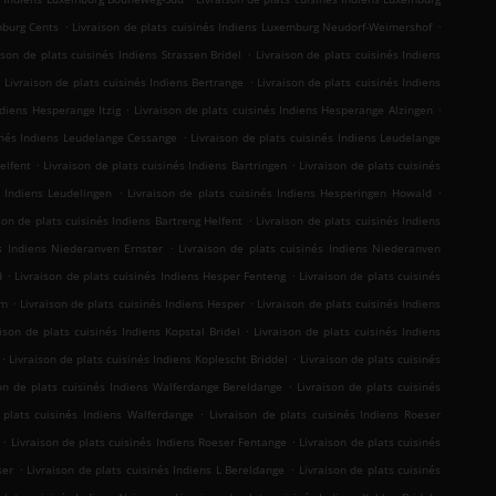
.
.
mburg Cents
Livraison de plats cuisinés Indiens Luxemburg Neudorf-Weimershof
.
ison de plats cuisinés Indiens Strassen Bridel
Livraison de plats cuisinés Indiens
.
.
Livraison de plats cuisinés Indiens Bertrange
Livraison de plats cuisinés Indiens
.
.
ndiens Hesperange Itzig
Livraison de plats cuisinés Indiens Hesperange Alzingen
.
sinés Indiens Leudelange Cessange
Livraison de plats cuisinés Indiens Leudelange
.
.
elfent
Livraison de plats cuisinés Indiens Bartringen
Livraison de plats cuisinés
.
.
s Indiens Leudelingen
Livraison de plats cuisinés Indiens Hesperingen Howald
.
son de plats cuisinés Indiens Bartreng Helfent
Livraison de plats cuisinés Indiens
.
és Indiens Niederanven Ernster
Livraison de plats cuisinés Indiens Niederanven
.
.
d
Livraison de plats cuisinés Indiens Hesper Fenteng
Livraison de plats cuisinés
.
.
mm
Livraison de plats cuisinés Indiens Hesper
Livraison de plats cuisinés Indiens
.
aison de plats cuisinés Indiens Kopstal Bridel
Livraison de plats cuisinés Indiens
.
.
Livraison de plats cuisinés Indiens Koplescht Briddel
Livraison de plats cuisinés
.
son de plats cuisinés Indiens Walferdange Bereldange
Livraison de plats cuisinés
.
 plats cuisinés Indiens Walferdange
Livraison de plats cuisinés Indiens Roeser
.
.
Livraison de plats cuisinés Indiens Roeser Fentange
Livraison de plats cuisinés
.
.
ser
Livraison de plats cuisinés Indiens L Bereldange
Livraison de plats cuisinés
.
.