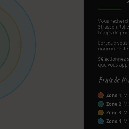
Vous recherch
Strassen Roll
temps de prep
Lorsque vous v
nourriture de 
Sélectionnez 
que vous appré
Frais de li
Zone 1
, Mi
Zone 2
, Mi
Zone 3
, Mi
Zone 4
, Mi