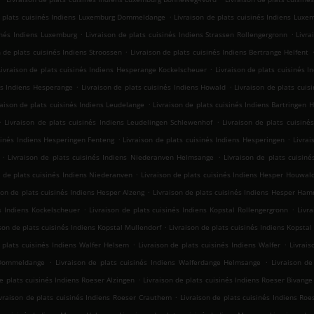
.
e plats cuisinés Indiens Luxemburg Dommeldange
Livraison de plats cuisinés Indiens Luxe
.
.
sinés Indiens Luxemburg
Livraison de plats cuisinés Indiens Strassen Rollengergronn
Livra
.
n de plats cuisinés Indiens Stroossen
Livraison de plats cuisinés Indiens Bertrange Helfent
.
Livraison de plats cuisinés Indiens Hesperange Kockelscheuer
Livraison de plats cuisinés I
.
.
és Indiens Hesperange
Livraison de plats cuisinés Indiens Howald
Livraison de plats cui
.
raison de plats cuisinés Indiens Leudelange
Livraison de plats cuisinés Indiens Bartringen H
.
.
Livraison de plats cuisinés Indiens Leudelingen Schlewenhof
Livraison de plats cuisiné
.
.
isinés Indiens Hesperingen Fenteng
Livraison de plats cuisinés Indiens Hesperingen
Livrai
.
.
Livraison de plats cuisinés Indiens Niederanven Helmsange
Livraison de plats cuisin
.
n de plats cuisinés Indiens Niederanven
Livraison de plats cuisinés Indiens Hesper Houwal
.
son de plats cuisinés Indiens Hesper Alzeng
Livraison de plats cuisinés Indiens Hesper Ha
.
.
és Indiens Kockelscheuer
Livraison de plats cuisinés Indiens Kopstal Rollengergronn
Livr
.
son de plats cuisinés Indiens Kopstal Mullendorf
Livraison de plats cuisinés Indiens Kopstal
.
.
 plats cuisinés Indiens Walfer Helsem
Livraison de plats cuisinés Indiens Walfer
Livrai
.
.
e Dommeldange
Livraison de plats cuisinés Indiens Walferdange Helmsange
Livraison de
.
de plats cuisinés Indiens Roeser Alzingen
Livraison de plats cuisinés Indiens Roeser Bivange
.
ivraison de plats cuisinés Indiens Roeser Crauthem
Livraison de plats cuisinés Indiens Roe
.
.