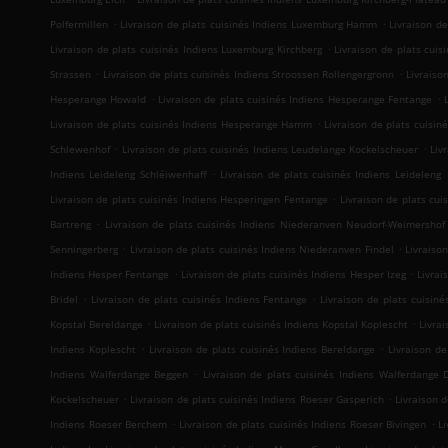
.
.
Polfermillen
Livraison de plats cuisinés Indiens Luxemburg Hamm
Livraison d
.
Livraison de plats cuisinés Indiens Luxemburg Kirchberg
Livraison de plats cui
.
.
Strassen
Livraison de plats cuisinés Indiens Stroossen Rollengergronn
Livraiso
.
.
Hesperange Howald
Livraison de plats cuisinés Indiens Hesperange Fentange
.
Livraison de plats cuisinés Indiens Hesperange Hamm
Livraison de plats cuisin
.
.
Schlewenhof
Livraison de plats cuisinés Indiens Leudelange Kockelscheuer
Liv
.
Indiens Leideleng Schléiwenhaff
Livraison de plats cuisinés Indiens Leideleng
.
Livraison de plats cuisinés Indiens Hesperingen Fentange
Livraison de plats cu
.
Bartreng
Livraison de plats cuisinés Indiens Niederanven Neudorf-Weimershof
.
.
Senningerberg
Livraison de plats cuisinés Indiens Niederanven Findel
Livraiso
.
.
Indiens Hesper Fentange
Livraison de plats cuisinés Indiens Hesper Izeg
Livrai
.
.
Bridel
Livraison de plats cuisinés Indiens Fentange
Livraison de plats cuisin
.
.
Kopstal Bereldange
Livraison de plats cuisinés Indiens Kopstal Koplescht
Livrai
.
.
Indiens Koplescht
Livraison de plats cuisinés Indiens Bereldange
Livraison de
.
Indiens Walferdange Beggen
Livraison de plats cuisinés Indiens Walferdang
.
.
Kockelscheuer
Livraison de plats cuisinés Indiens Roeser Gasperich
Livraison 
.
.
Indiens Roeser Berchem
Livraison de plats cuisinés Indiens Roeser Bivingen
L
.
.