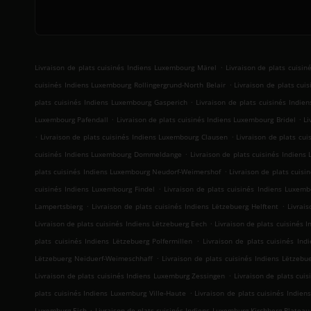
.
Livraison de plats cuisinés Indiens Luxembourg Märel
Livraison de plats cuisi
.
cuisinés Indiens Luxembourg Rollingergrund-North Belair
Livraison de plats cu
.
plats cuisinés Indiens Luxembourg Gasperich
Livraison de plats cuisinés Indi
.
.
Luxembourg Pafendall
Livraison de plats cuisinés Indiens Luxembourg Bridel
Li
.
.
Livraison de plats cuisinés Indiens Luxembourg Clausen
Livraison de plats cu
.
cuisinés Indiens Luxembourg Dommeldange
Livraison de plats cuisinés Indien
.
plats cuisinés Indiens Luxembourg Neudorf-Weimershof
Livraison de plats cuis
.
cuisinés Indiens Luxembourg Findel
Livraison de plats cuisinés Indiens Luxemb
.
.
Lampertsbierg
Livraison de plats cuisinés Indiens Lëtzebuerg Helftent
Livrai
.
Livraison de plats cuisinés Indiens Lëtzebuerg Eech
Livraison de plats cuisinés
.
plats cuisinés Indiens Lëtzebuerg Polfermillen
Livraison de plats cuisinés In
.
Lëtzebuerg Neiduerf-Weimeschhaff
Livraison de plats cuisinés Indiens Lëtzebu
.
Livraison de plats cuisinés Indiens Luxemburg Zessingen
Livraison de plats cui
.
plats cuisinés Indiens Luxemburg Ville-Haute
Livraison de plats cuisinés Indie
.
Luxemburg Eich
Livraison de plats cuisinés Indiens Luxemburg Kirchberg-Plateau