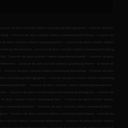
.
ivraison de plats cuisinés Indiens Luxembourg Rollengergronn
Livraison de plats
.
.
tsberg
Livraison de plats cuisinés Indiens Luxembourg Ville-Haute
Livraison de
.
on de plats cuisinés Indiens Luxembourg Eich
Livraison de plats cuisinés Indiens
.
Luxembourg Weimerskirch
Livraison de plats cuisinés Indiens Luxembourg Kirchberg
.
.
-Süd
Livraison de plats cuisinés Indiens Luxembourg Howald
Livraison de plats
.
.
olfermillen
Livraison de plats cuisinés Indiens Luxembourg Hamm
Livraison de
.
.
r
Livraison de plats cuisinés Indiens Luxembourg Bereldange
Livraison de plats
.
Indiens Lëtzebuerg Rollengergronn
Livraison de plats cuisinés Indiens Lëtzebuerg
.
.
ëtzebuerg Pafendall
Livraison de plats cuisinés Indiens Lëtzebuerg Gaasperech
.
.
rtier
Livraison de plats cuisinés Indiens Lëtzebuerg Bouneweg-Süd
Livraison de
.
n de plats cuisinés Indiens Lëtzebuerg Zens
Livraison de plats cuisinés Indiens
.
.
diens Luxemburg Hollerich
Livraison de plats cuisinés Indiens Luxemburg Märel
.
.
rgronn
Livraison de plats cuisinés Indiens Luxemburg Limpertsberg
Livraison de
.
plats cuisinés Indiens Luxemburg Mühlenbach
Livraison de plats cuisinés Indiens
.
és Indiens Luxemburg Bouneweg-Süd
Livraison de plats cuisinés Indiens Luxemburg