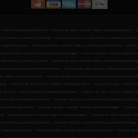
.
.
nés Indiens Luxembourg Hollerich
Livraison de plats cuisinés Indiens Luxembourg Belair
L
.
isinés Indiens Luxembourg Cessange
Livraison de plats cuisinés Indiens Luxembourg Limper
.
.
ens Luxembourg Gare
Livraison de plats cuisinés Indiens Luxembourg Muhlenbach
Livrais
.
vraison de plats cuisinés Indiens Luxembourg Beggen
Livraison de plats cuisinés Indiens 
.
isinés Indiens Luxembourg Grund
Livraison de plats cuisinés Indiens Luxembourg Bouneweg
.
s Luxembourg Bonnevoie-Nord-Verlorenkost
Livraison de plats cuisinés Indiens Luxembourg P
.
inés Indiens Luxembourg Cents
Livraison de plats cuisinés Indiens Luxembourg Kockelscheue
.
.
ourg
Livraison de plats cuisinés Indiens Lëtzebuerg Märel
Livraison de plats cuisinés 
.
son de plats cuisinés Indiens Lëtzebuerg Millebaach
Livraison de plats cuisinés Indiens L
.
 Indiens Lëtzebuerg Weimeschkierch
Livraison de plats cuisinés Indiens Lëtzebuerg Garer Qua
.
.
diens Lëtzebuerg Hamm
Livraison de plats cuisinés Indiens Lëtzebuerg Beggen
Livraiso
.
.
erg
Livraison de plats cuisinés Indiens Luxemburg Belair
Livraison de plats cuisinés In
.
sinés Indiens Luxemburg Gasperich
Livraison de plats cuisinés Indiens Luxemburg Rollenge
.
.
ns Luxemburg Pafendall
Livraison de plats cuisinés Indiens Luxemburg Gare
Livraison de 
.
.
Livraison de plats cuisinés Indiens Luxemburg Bonneweg-Nord
Livraison de plats cuisin