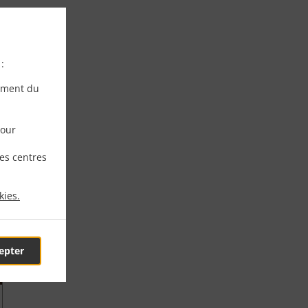
:
ement du
pour
les centres
kies.
epter