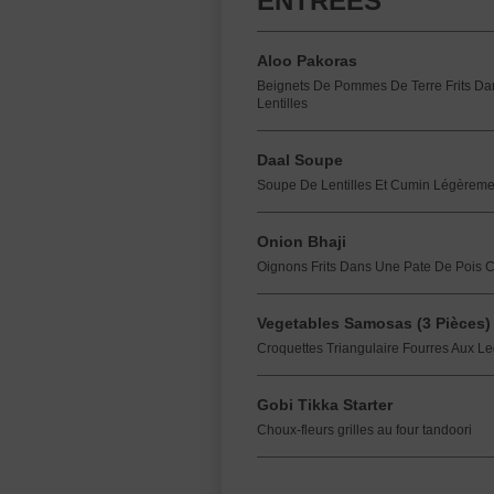
ENTRÉES
Aloo Pakoras
Beignets De Pommes De Terre Frits Da
Lentilles
Daal Soupe
Soupe De Lentilles Et Cumin Légèreme
Onion Bhaji
Oignons Frits Dans Une Pate De Pois Ch
Vegetables Samosas (3 Pièces)
Croquettes Triangulaire Fourres Aux 
Gobi Tikka Starter
Choux-fleurs grilles au four tandoori