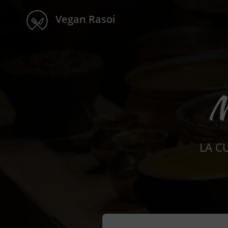
Vegan Rasoi
M
LA C