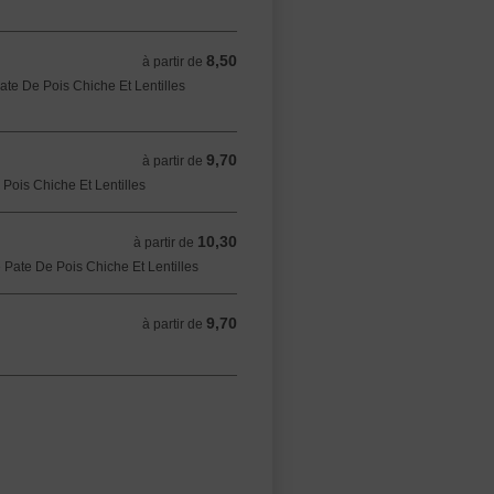
8,50
à partir de 8,50 EUR
à partir de
ate De Pois Chiche Et Lentilles
9,70
à partir de 9,70 EUR
à partir de
Pois Chiche Et Lentilles
10,30
à partir de 10,30 EUR
à partir de
Pate De Pois Chiche Et Lentilles
9,70
à partir de 9,70 EUR
à partir de