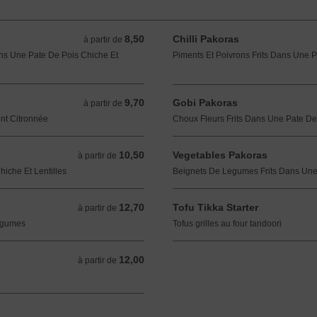
8,50
Chilli Pakoras
à partir de 8,50 EUR
à partir de
ns Une Pate De Pois Chiche Et
Piments Et Poivrons Frits Dans Une P
9,70
Gobi Pakoras
à partir de 9,70 EUR
à partir de
nt Citronnée
Choux Fleurs Frits Dans Une Pate De 
10,50
Vegetables Pakoras
à partir de 10,50 EUR
à partir de
iche Et Lentilles
Beignets De Legumes Frits Dans Une 
12,70
Tofu Tikka Starter
à partir de 12,70 EUR
à partir de
Legumes
Tofus grilles au four tandoori
12,00
à partir de 12,00 EUR
à partir de