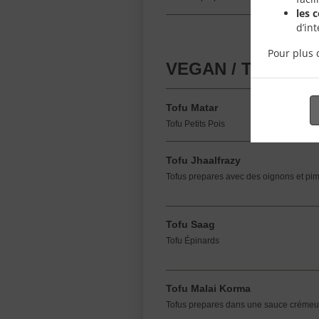
les 
d’in
Pour plus 
VEGAN / TOFU (1 
Tofu Matar
Tofu Petits Pois
Tofu Jhaalfrazy
Tofus prepares avec des oignons et pime
Tofu Saag
Tofu Épinards
Tofu Malai Korma
Tofus prepares dans une sauce crémeu