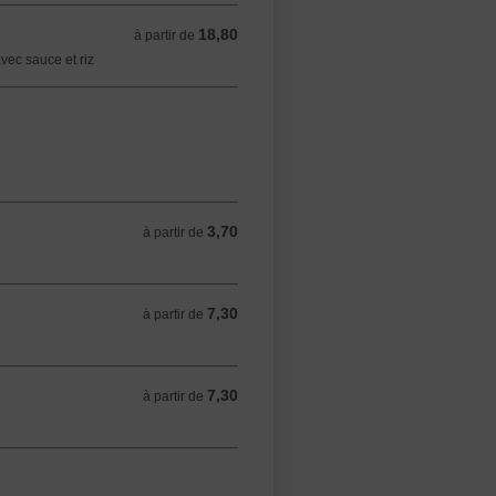
18,80
à partir de 18,80 EUR
à partir de
avec sauce et riz
3,70
à partir de 3,70 EUR
à partir de
7,30
à partir de 7,30 EUR
à partir de
7,30
à partir de 7,30 EUR
à partir de