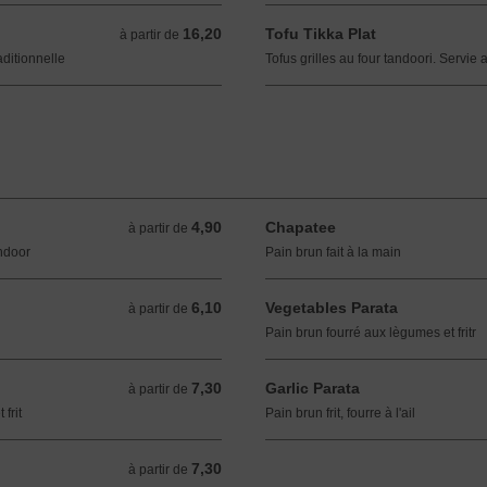
16,20
Tofu Tikka Plat
à partir de 16,20 EUR
à partir de
ditionnelle
Tofus grilles au four tandoori. Servie 
4,90
Chapatee
à partir de 4,90 EUR
à partir de
andoor
Pain brun fait à la main
6,10
Vegetables Parata
à partir de 6,10 EUR
à partir de
Pain brun fourré aux lègumes et fritr
7,30
Garlic Parata
à partir de 7,30 EUR
à partir de
frit
Pain brun frit, fourre à l'ail
7,30
à partir de 7,30 EUR
à partir de