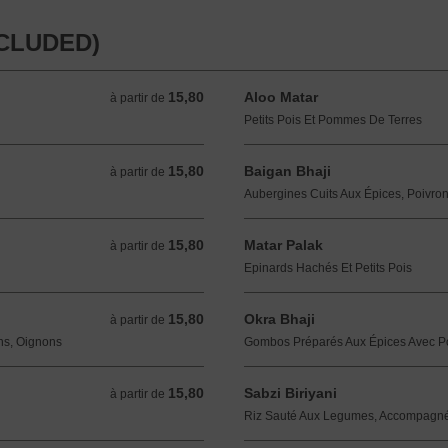
NCLUDED)
15,80
Aloo Matar
à partir de 15,80 EUR
à partir de
Petits Pois Et Pommes De Terres
15,80
Baigan Bhaji
à partir de 15,80 EUR
à partir de
Aubergines Cuits Aux Épices, Poivro
15,80
Matar Palak
à partir de 15,80 EUR
à partir de
Epinards Hachés Et Petits Pois
15,80
Okra Bhaji
à partir de 15,80 EUR
à partir de
ns, Oignons
Gombos Préparés Aux Épices Avec Po
15,80
Sabzi Biriyani
à partir de 15,80 EUR
à partir de
Riz Sauté Aux Legumes, Accompagné