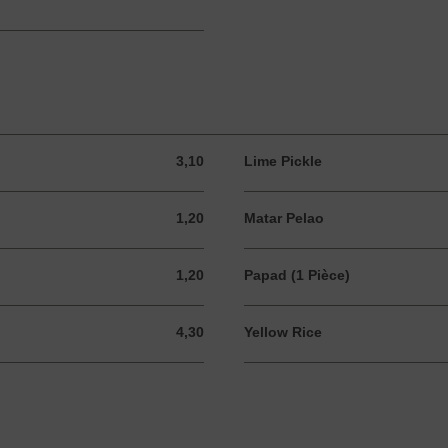
3,10
Lime Pickle
3,10 EUR
1,20
Matar Pelao
1,20 EUR
1,20
Papad (1 Pièce)
1,20 EUR
4,30
Yellow Rice
4,30 EUR