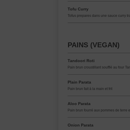
Tofu Curry
Tofus prepares dans une sauce curry tra
PAINS (VEGAN)
Tandoori Roti
Pain brun croustillant soufflè au four T
Plain Parata
Pain brun fait à la main et frit
Aloo Parata
Pain brun fourré aux pommes de terre et 
Onion Parata