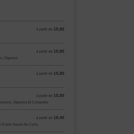
15,80
à partir de 15,80 EUR
à partir de
15,80
à partir de 15,80 EUR
à partir de
ns, Oignons
15,80
à partir de 15,80 EUR
à partir de
15,80
à partir de 15,80 EUR
à partir de
ivrons, Oignons Et Coriandre
19,40
à partir de 19,40 EUR
à partir de
 D’une Sauce Au Curry