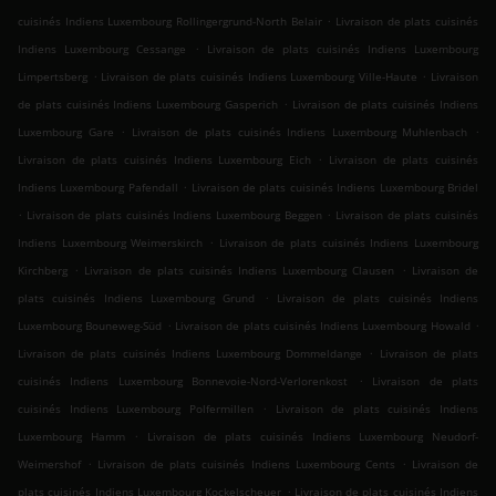
.
cuisinés Indiens Luxembourg Rollingergrund-North Belair
Livraison de plats cuisinés
.
Indiens Luxembourg Cessange
Livraison de plats cuisinés Indiens Luxembourg
.
.
Limpertsberg
Livraison de plats cuisinés Indiens Luxembourg Ville-Haute
Livraison
.
de plats cuisinés Indiens Luxembourg Gasperich
Livraison de plats cuisinés Indiens
.
.
Luxembourg Gare
Livraison de plats cuisinés Indiens Luxembourg Muhlenbach
.
Livraison de plats cuisinés Indiens Luxembourg Eich
Livraison de plats cuisinés
.
Indiens Luxembourg Pafendall
Livraison de plats cuisinés Indiens Luxembourg Bridel
.
.
Livraison de plats cuisinés Indiens Luxembourg Beggen
Livraison de plats cuisinés
.
Indiens Luxembourg Weimerskirch
Livraison de plats cuisinés Indiens Luxembourg
.
.
Kirchberg
Livraison de plats cuisinés Indiens Luxembourg Clausen
Livraison de
.
plats cuisinés Indiens Luxembourg Grund
Livraison de plats cuisinés Indiens
.
.
Luxembourg Bouneweg-Süd
Livraison de plats cuisinés Indiens Luxembourg Howald
.
Livraison de plats cuisinés Indiens Luxembourg Dommeldange
Livraison de plats
.
cuisinés Indiens Luxembourg Bonnevoie-Nord-Verlorenkost
Livraison de plats
.
cuisinés Indiens Luxembourg Polfermillen
Livraison de plats cuisinés Indiens
.
Luxembourg Hamm
Livraison de plats cuisinés Indiens Luxembourg Neudorf-
.
.
Weimershof
Livraison de plats cuisinés Indiens Luxembourg Cents
Livraison de
.
plats cuisinés Indiens Luxembourg Kockelscheuer
Livraison de plats cuisinés Indiens