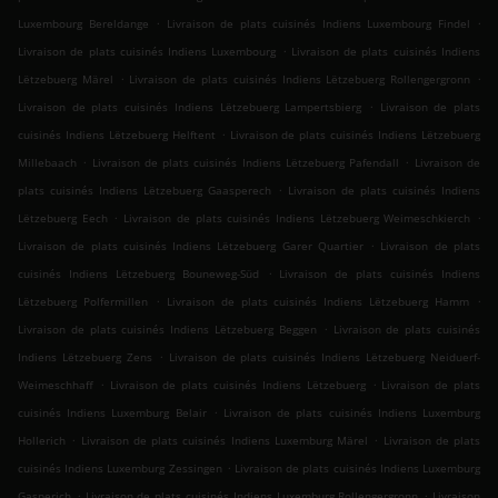
.
.
Luxembourg Bereldange
Livraison de plats cuisinés Indiens Luxembourg Findel
.
Livraison de plats cuisinés Indiens Luxembourg
Livraison de plats cuisinés Indiens
.
.
Lëtzebuerg Märel
Livraison de plats cuisinés Indiens Lëtzebuerg Rollengergronn
.
Livraison de plats cuisinés Indiens Lëtzebuerg Lampertsbierg
Livraison de plats
.
cuisinés Indiens Lëtzebuerg Helftent
Livraison de plats cuisinés Indiens Lëtzebuerg
.
.
Millebaach
Livraison de plats cuisinés Indiens Lëtzebuerg Pafendall
Livraison de
.
plats cuisinés Indiens Lëtzebuerg Gaasperech
Livraison de plats cuisinés Indiens
.
.
Lëtzebuerg Eech
Livraison de plats cuisinés Indiens Lëtzebuerg Weimeschkierch
.
Livraison de plats cuisinés Indiens Lëtzebuerg Garer Quartier
Livraison de plats
.
cuisinés Indiens Lëtzebuerg Bouneweg-Süd
Livraison de plats cuisinés Indiens
.
.
Lëtzebuerg Polfermillen
Livraison de plats cuisinés Indiens Lëtzebuerg Hamm
.
Livraison de plats cuisinés Indiens Lëtzebuerg Beggen
Livraison de plats cuisinés
.
Indiens Lëtzebuerg Zens
Livraison de plats cuisinés Indiens Lëtzebuerg Neiduerf-
.
.
Weimeschhaff
Livraison de plats cuisinés Indiens Lëtzebuerg
Livraison de plats
.
cuisinés Indiens Luxemburg Belair
Livraison de plats cuisinés Indiens Luxemburg
.
.
Hollerich
Livraison de plats cuisinés Indiens Luxemburg Märel
Livraison de plats
.
cuisinés Indiens Luxemburg Zessingen
Livraison de plats cuisinés Indiens Luxemburg
.
.
Gasperich
Livraison de plats cuisinés Indiens Luxemburg Rollengergronn
Livraison