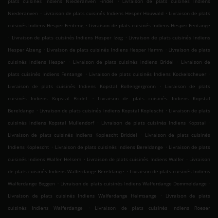
plats cuisinés Indiens Niederanven Findel
Livraison de plats cuisinés Indiens
.
.
Niederanven
Livraison de plats cuisinés Indiens Hesper Houwald
Livraison de plats
.
cuisinés Indiens Hesper Fenteng
Livraison de plats cuisinés Indiens Hesper Fentange
.
.
Livraison de plats cuisinés Indiens Hesper Izeg
Livraison de plats cuisinés Indiens
.
.
Hesper Alzeng
Livraison de plats cuisinés Indiens Hesper Hamm
Livraison de plats
.
.
cuisinés Indiens Hesper
Livraison de plats cuisinés Indiens Bridel
Livraison de
.
.
plats cuisinés Indiens Fentange
Livraison de plats cuisinés Indiens Kockelscheuer
.
Livraison de plats cuisinés Indiens Kopstal Rollengergronn
Livraison de plats
.
cuisinés Indiens Kopstal Bridel
Livraison de plats cuisinés Indiens Kopstal
.
.
Bereldange
Livraison de plats cuisinés Indiens Kopstal Koplescht
Livraison de plats
.
.
cuisinés Indiens Kopstal Mullendorf
Livraison de plats cuisinés Indiens Kopstal
.
Livraison de plats cuisinés Indiens Koplescht Briddel
Livraison de plats cuisinés
.
.
Indiens Koplescht
Livraison de plats cuisinés Indiens Bereldange
Livraison de plats
.
.
cuisinés Indiens Walfer Helsem
Livraison de plats cuisinés Indiens Walfer
Livraison
.
de plats cuisinés Indiens Walferdange Bereldange
Livraison de plats cuisinés Indiens
.
.
Walferdange Beggen
Livraison de plats cuisinés Indiens Walferdange Dommeldange
.
Livraison de plats cuisinés Indiens Walferdange Helmsange
Livraison de plats
.
cuisinés Indiens Walferdange
Livraison de plats cuisinés Indiens Roeser