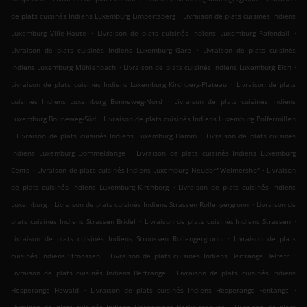
.
de plats cuisinés Indiens Luxemburg Limpertsberg
Livraison de plats cuisinés Indiens
.
.
Luxemburg Ville-Haute
Livraison de plats cuisinés Indiens Luxemburg Pafendall
.
Livraison de plats cuisinés Indiens Luxemburg Gare
Livraison de plats cuisinés
.
.
Indiens Luxemburg Mühlenbach
Livraison de plats cuisinés Indiens Luxemburg Eich
.
Livraison de plats cuisinés Indiens Luxemburg Kirchberg-Plateau
Livraison de plats
.
cuisinés Indiens Luxemburg Bonneweg-Nord
Livraison de plats cuisinés Indiens
.
Luxemburg Bouneweg-Süd
Livraison de plats cuisinés Indiens Luxemburg Polfermillen
.
.
Livraison de plats cuisinés Indiens Luxemburg Hamm
Livraison de plats cuisinés
.
Indiens Luxemburg Dommeldange
Livraison de plats cuisinés Indiens Luxemburg
.
.
Cents
Livraison de plats cuisinés Indiens Luxemburg Neudorf-Weimershof
Livraison
.
de plats cuisinés Indiens Luxemburg Kirchberg
Livraison de plats cuisinés Indiens
.
.
Luxemburg
Livraison de plats cuisinés Indiens Strassen Rollengergronn
Livraison de
.
.
plats cuisinés Indiens Strassen Bridel
Livraison de plats cuisinés Indiens Strassen
.
Livraison de plats cuisinés Indiens Stroossen Rollengergronn
Livraison de plats
.
.
cuisinés Indiens Stroossen
Livraison de plats cuisinés Indiens Bertrange Helfent
.
Livraison de plats cuisinés Indiens Bertrange
Livraison de plats cuisinés Indiens
.
.
Hesperange Howald
Livraison de plats cuisinés Indiens Hesperange Fentange
.