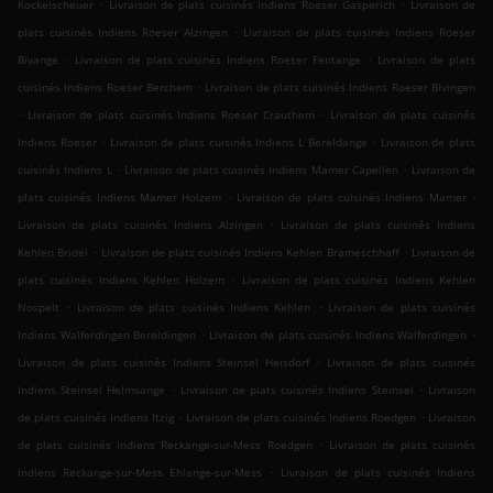
.
.
Kockelscheuer
Livraison de plats cuisinés Indiens Roeser Gasperich
Livraison de
.
plats cuisinés Indiens Roeser Alzingen
Livraison de plats cuisinés Indiens Roeser
.
.
Bivange
Livraison de plats cuisinés Indiens Roeser Fentange
Livraison de plats
.
cuisinés Indiens Roeser Berchem
Livraison de plats cuisinés Indiens Roeser Bivingen
.
.
Livraison de plats cuisinés Indiens Roeser Crauthem
Livraison de plats cuisinés
.
.
Indiens Roeser
Livraison de plats cuisinés Indiens L Bereldange
Livraison de plats
.
.
cuisinés Indiens L
Livraison de plats cuisinés Indiens Mamer Capellen
Livraison de
.
.
plats cuisinés Indiens Mamer Holzem
Livraison de plats cuisinés Indiens Mamer
.
Livraison de plats cuisinés Indiens Alzingen
Livraison de plats cuisinés Indiens
.
.
Kehlen Bridel
Livraison de plats cuisinés Indiens Kehlen Brameschhaff
Livraison de
.
plats cuisinés Indiens Kehlen Holzem
Livraison de plats cuisinés Indiens Kehlen
.
.
Nospelt
Livraison de plats cuisinés Indiens Kehlen
Livraison de plats cuisinés
.
.
Indiens Walferdingen Bereldingen
Livraison de plats cuisinés Indiens Walferdingen
.
Livraison de plats cuisinés Indiens Steinsel Heisdorf
Livraison de plats cuisinés
.
.
Indiens Steinsel Helmsange
Livraison de plats cuisinés Indiens Steinsel
Livraison
.
.
de plats cuisinés Indiens Itzig
Livraison de plats cuisinés Indiens Roedgen
Livraison
.
de plats cuisinés Indiens Reckange-sur-Mess Roedgen
Livraison de plats cuisinés
.
Indiens Reckange-sur-Mess Ehlange-sur-Mess
Livraison de plats cuisinés Indiens