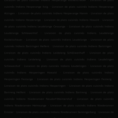
Livraison de plats cuisinés Indiens Hesperange Kockelscheuer
Livraison de plats
.
cuisinés Indiens Hesperange Itzig
Livraison de plats cuisinés Indiens Hesperange
.
.
Alzingen
Livraison de plats cuisinés Indiens Hesperange Hamm
Livraison de plats
.
.
cuisinés Indiens Hesperange
Livraison de plats cuisinés Indiens Howald
Livraison
.
de plats cuisinés Indiens Leudelange Cessange
Livraison de plats cuisinés Indiens
.
Leudelange Schlewenhof
Livraison de plats cuisinés Indiens Leudelange
.
.
Kockelscheuer
Livraison de plats cuisinés Indiens Leudelange
Livraison de plats
.
.
cuisinés Indiens Bartringen Helfent
Livraison de plats cuisinés Indiens Bartringen
.
Livraison de plats cuisinés Indiens Leideleng Schléiwenhaff
Livraison de plats
.
cuisinés Indiens Leideleng
Livraison de plats cuisinés Indiens Leudelingen
.
.
Schlewenhof
Livraison de plats cuisinés Indiens Leudelingen
Livraison de plats
.
cuisinés Indiens Hesperingen Howald
Livraison de plats cuisinés Indiens
.
.
Hesperingen Fentange
Livraison de plats cuisinés Indiens Hesperingen Fenteng
.
Livraison de plats cuisinés Indiens Hesperingen
Livraison de plats cuisinés Indiens
.
.
Bartreng Helfent
Livraison de plats cuisinés Indiens Bartreng
Livraison de plats
.
cuisinés Indiens Niederanven Neudorf-Weimershof
Livraison de plats cuisinés
.
Indiens Niederanven Helmsange
Livraison de plats cuisinés Indiens Niederanven
.
.
Ernster
Livraison de plats cuisinés Indiens Niederanven Senningerberg
Livraison de
.