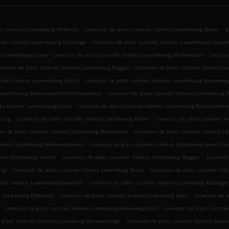
.
.
nés Indiens Luxembourg Hollerich
Livraison de plats cuisinés Indiens Luxembourg Belair
L
.
isinés Indiens Luxembourg Cessange
Livraison de plats cuisinés Indiens Luxembourg Limper
.
.
ens Luxembourg Gare
Livraison de plats cuisinés Indiens Luxembourg Muhlenbach
Livrais
.
vraison de plats cuisinés Indiens Luxembourg Beggen
Livraison de plats cuisinés Indiens 
.
isinés Indiens Luxembourg Grund
Livraison de plats cuisinés Indiens Luxembourg Bouneweg
.
s Luxembourg Bonnevoie-Nord-Verlorenkost
Livraison de plats cuisinés Indiens Luxembourg P
.
inés Indiens Luxembourg Cents
Livraison de plats cuisinés Indiens Luxembourg Kockelscheue
.
.
ourg
Livraison de plats cuisinés Indiens Lëtzebuerg Märel
Livraison de plats cuisinés 
.
son de plats cuisinés Indiens Lëtzebuerg Millebaach
Livraison de plats cuisinés Indiens L
.
 Indiens Lëtzebuerg Weimeschkierch
Livraison de plats cuisinés Indiens Lëtzebuerg Garer Qua
.
.
diens Lëtzebuerg Hamm
Livraison de plats cuisinés Indiens Lëtzebuerg Beggen
Livraiso
.
.
erg
Livraison de plats cuisinés Indiens Luxemburg Belair
Livraison de plats cuisinés In
.
sinés Indiens Luxemburg Gasperich
Livraison de plats cuisinés Indiens Luxemburg Rollenge
.
.
ns Luxemburg Pafendall
Livraison de plats cuisinés Indiens Luxemburg Gare
Livraison de 
.
.
Livraison de plats cuisinés Indiens Luxemburg Bonneweg-Nord
Livraison de plats cuisin
.
e plats cuisinés Indiens Luxemburg Dommeldange
Livraison de plats cuisinés Indiens Luxe