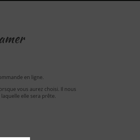
Mamer
commande en ligne.
rsque vous aurez choisi. Il nous
aquelle elle sera prête.