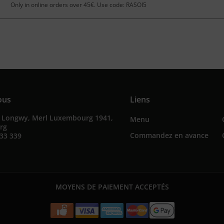
Only in online orders over 45€. Use code: RASOI5
ous
Liens
e Longwy, Merl Luxembourg 1941,
Menu
rg
Commandez en avance
33 339
MOYENS DE PAIEMENT ACCEPTÉS