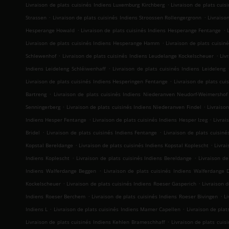
.
Livraison de plats cuisinés Indiens Luxemburg Kirchberg
Livraison de plats cui
.
.
Strassen
Livraison de plats cuisinés Indiens Stroossen Rollengergronn
Livraiso
.
.
Hesperange Howald
Livraison de plats cuisinés Indiens Hesperange Fentange
.
Livraison de plats cuisinés Indiens Hesperange Hamm
Livraison de plats cuisin
.
.
Schlewenhof
Livraison de plats cuisinés Indiens Leudelange Kockelscheuer
Liv
.
Indiens Leideleng Schléiwenhaff
Livraison de plats cuisinés Indiens Leideleng
.
Livraison de plats cuisinés Indiens Hesperingen Fentange
Livraison de plats cu
.
Bartreng
Livraison de plats cuisinés Indiens Niederanven Neudorf-Weimershof
.
.
Senningerberg
Livraison de plats cuisinés Indiens Niederanven Findel
Livraiso
.
.
Indiens Hesper Fentange
Livraison de plats cuisinés Indiens Hesper Izeg
Livrai
.
.
Bridel
Livraison de plats cuisinés Indiens Fentange
Livraison de plats cuisin
.
.
Kopstal Bereldange
Livraison de plats cuisinés Indiens Kopstal Koplescht
Livrai
.
.
Indiens Koplescht
Livraison de plats cuisinés Indiens Bereldange
Livraison de
.
Indiens Walferdange Beggen
Livraison de plats cuisinés Indiens Walferdang
.
.
Kockelscheuer
Livraison de plats cuisinés Indiens Roeser Gasperich
Livraison 
.
.
Indiens Roeser Berchem
Livraison de plats cuisinés Indiens Roeser Bivingen
L
.
.
Indiens L
Livraison de plats cuisinés Indiens Mamer Capellen
Livraison de pla
.
Livraison de plats cuisinés Indiens Kehlen Brameschhaff
Livraison de plats cui