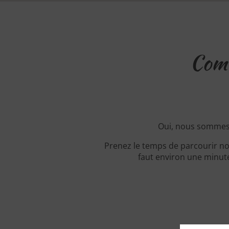
Comm
Oui, nous sommes 
Prenez le temps de parcourir no
faut environ une minute