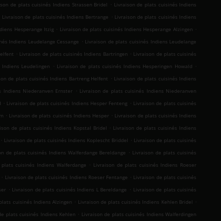
.
ison de plats cuisinés Indiens Strassen Bridel
Livraison de plats cuisinés Indiens
.
.
Livraison de plats cuisinés Indiens Bertrange
Livraison de plats cuisinés Indiens
.
.
ndiens Hesperange Itzig
Livraison de plats cuisinés Indiens Hesperange Alzingen
.
sinés Indiens Leudelange Cessange
Livraison de plats cuisinés Indiens Leudelange
.
.
elfent
Livraison de plats cuisinés Indiens Bartringen
Livraison de plats cuisinés
.
.
s Indiens Leudelingen
Livraison de plats cuisinés Indiens Hesperingen Howald
.
son de plats cuisinés Indiens Bartreng Helfent
Livraison de plats cuisinés Indiens
.
és Indiens Niederanven Ernster
Livraison de plats cuisinés Indiens Niederanven
.
.
d
Livraison de plats cuisinés Indiens Hesper Fenteng
Livraison de plats cuisinés
.
.
mm
Livraison de plats cuisinés Indiens Hesper
Livraison de plats cuisinés Indiens
.
aison de plats cuisinés Indiens Kopstal Bridel
Livraison de plats cuisinés Indiens
.
.
Livraison de plats cuisinés Indiens Koplescht Briddel
Livraison de plats cuisinés
.
son de plats cuisinés Indiens Walferdange Bereldange
Livraison de plats cuisinés
.
 plats cuisinés Indiens Walferdange
Livraison de plats cuisinés Indiens Roeser
.
.
Livraison de plats cuisinés Indiens Roeser Fentange
Livraison de plats cuisinés
.
.
ser
Livraison de plats cuisinés Indiens L Bereldange
Livraison de plats cuisinés
.
.
plats cuisinés Indiens Alzingen
Livraison de plats cuisinés Indiens Kehlen Bridel
.
de plats cuisinés Indiens Kehlen
Livraison de plats cuisinés Indiens Walferdingen