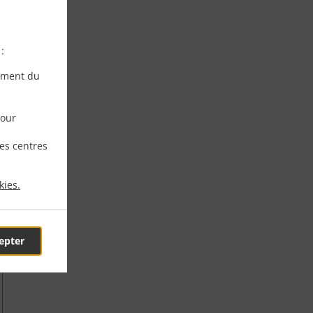
:
ement du
pour
les centres
kies.
epter