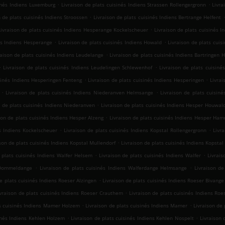
.
.
sinés Indiens Luxemburg
Livraison de plats cuisinés Indiens Strassen Rollengergronn
Livra
.
n de plats cuisinés Indiens Stroossen
Livraison de plats cuisinés Indiens Bertrange Helfent
.
Livraison de plats cuisinés Indiens Hesperange Kockelscheuer
Livraison de plats cuisinés I
.
.
és Indiens Hesperange
Livraison de plats cuisinés Indiens Howald
Livraison de plats cui
.
raison de plats cuisinés Indiens Leudelange
Livraison de plats cuisinés Indiens Bartringen H
.
.
Livraison de plats cuisinés Indiens Leudelingen Schlewenhof
Livraison de plats cuisiné
.
.
isinés Indiens Hesperingen Fenteng
Livraison de plats cuisinés Indiens Hesperingen
Livrai
.
.
Livraison de plats cuisinés Indiens Niederanven Helmsange
Livraison de plats cuisin
.
n de plats cuisinés Indiens Niederanven
Livraison de plats cuisinés Indiens Hesper Houwal
.
son de plats cuisinés Indiens Hesper Alzeng
Livraison de plats cuisinés Indiens Hesper Ha
.
.
és Indiens Kockelscheuer
Livraison de plats cuisinés Indiens Kopstal Rollengergronn
Livr
.
son de plats cuisinés Indiens Kopstal Mullendorf
Livraison de plats cuisinés Indiens Kopstal
.
.
 plats cuisinés Indiens Walfer Helsem
Livraison de plats cuisinés Indiens Walfer
Livrai
.
.
e Dommeldange
Livraison de plats cuisinés Indiens Walferdange Helmsange
Livraison de
.
de plats cuisinés Indiens Roeser Alzingen
Livraison de plats cuisinés Indiens Roeser Bivange
.
ivraison de plats cuisinés Indiens Roeser Crauthem
Livraison de plats cuisinés Indiens Roe
.
.
ts cuisinés Indiens Mamer Holzem
Livraison de plats cuisinés Indiens Mamer
Livraison de 
.
.
sinés Indiens Kehlen Holzem
Livraison de plats cuisinés Indiens Kehlen Nospelt
Livraison 