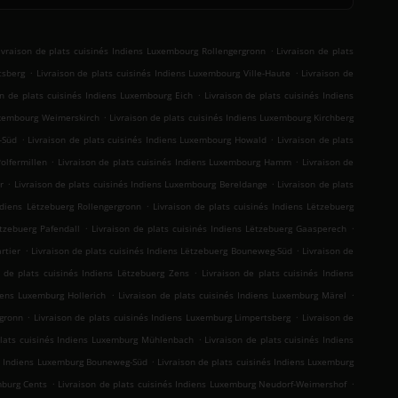
.
ivraison de plats cuisinés Indiens Luxembourg Rollengergronn
Livraison de plats
.
.
tsberg
Livraison de plats cuisinés Indiens Luxembourg Ville-Haute
Livraison de
.
on de plats cuisinés Indiens Luxembourg Eich
Livraison de plats cuisinés Indiens
.
Luxembourg Weimerskirch
Livraison de plats cuisinés Indiens Luxembourg Kirchberg
.
.
-Süd
Livraison de plats cuisinés Indiens Luxembourg Howald
Livraison de plats
.
.
olfermillen
Livraison de plats cuisinés Indiens Luxembourg Hamm
Livraison de
.
.
r
Livraison de plats cuisinés Indiens Luxembourg Bereldange
Livraison de plats
.
Indiens Lëtzebuerg Rollengergronn
Livraison de plats cuisinés Indiens Lëtzebuerg
.
.
ëtzebuerg Pafendall
Livraison de plats cuisinés Indiens Lëtzebuerg Gaasperech
.
.
rtier
Livraison de plats cuisinés Indiens Lëtzebuerg Bouneweg-Süd
Livraison de
.
n de plats cuisinés Indiens Lëtzebuerg Zens
Livraison de plats cuisinés Indiens
.
.
diens Luxemburg Hollerich
Livraison de plats cuisinés Indiens Luxemburg Märel
.
.
rgronn
Livraison de plats cuisinés Indiens Luxemburg Limpertsberg
Livraison de
.
plats cuisinés Indiens Luxemburg Mühlenbach
Livraison de plats cuisinés Indiens
.
és Indiens Luxemburg Bouneweg-Süd
Livraison de plats cuisinés Indiens Luxemburg
.
.
mburg Cents
Livraison de plats cuisinés Indiens Luxemburg Neudorf-Weimershof