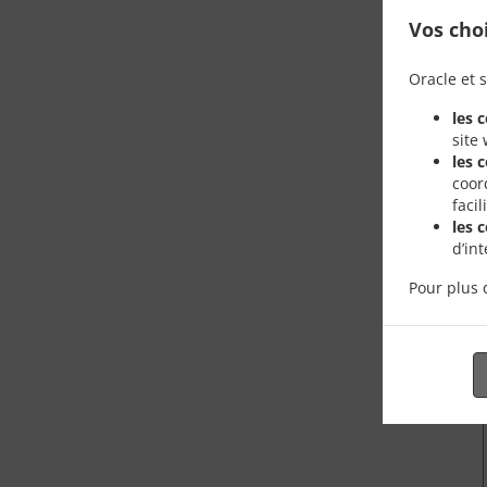
Vos cho
Oracle et s
les 
site
les 
coor
faci
les 
d’in
Pour plus 