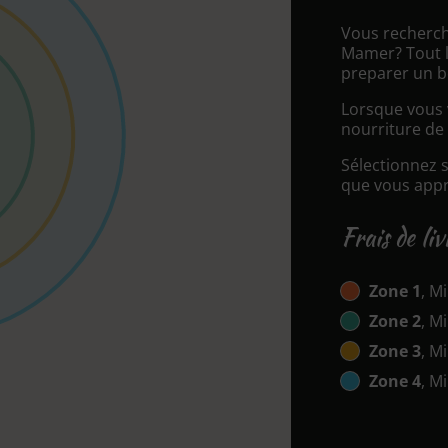
Vous recherch
Mamer? Tout l
preparer un b
Lorsque vous v
nourriture de 
Sélectionnez 
que vous appré
Frais de li
Zone 1
, Mi
Zone 2
, Mi
Zone 3
, Mi
Zone 4
, Mi