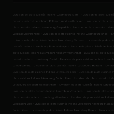
.
Livraison de plats cuisinés Indiens Luxembourg Märel
Livraison de plats cuisi
.
cuisinés Indiens Luxembourg Rollingergrund-North Belair
Livraison de plats cu
.
plats cuisinés Indiens Luxembourg Gasperich
Livraison de plats cuisinés Indi
.
.
Luxembourg Pafendall
Livraison de plats cuisinés Indiens Luxembourg Bridel
Li
.
.
Livraison de plats cuisinés Indiens Luxembourg Clausen
Livraison de plats cu
.
cuisinés Indiens Luxembourg Dommeldange
Livraison de plats cuisinés Indien
.
plats cuisinés Indiens Luxembourg Neudorf-Weimershof
Livraison de plats cuis
.
cuisinés Indiens Luxembourg Findel
Livraison de plats cuisinés Indiens Luxemb
.
.
Lampertsbierg
Livraison de plats cuisinés Indiens Lëtzebuerg Helftent
Livrai
.
Livraison de plats cuisinés Indiens Lëtzebuerg Eech
Livraison de plats cuisinés
.
plats cuisinés Indiens Lëtzebuerg Polfermillen
Livraison de plats cuisinés In
.
Lëtzebuerg Neiduerf-Weimeschhaff
Livraison de plats cuisinés Indiens Lëtzebu
.
Livraison de plats cuisinés Indiens Luxemburg Zessingen
Livraison de plats cui
.
plats cuisinés Indiens Luxemburg Ville-Haute
Livraison de plats cuisinés Indie
.
Luxemburg Eich
Livraison de plats cuisinés Indiens Luxemburg Kirchberg-Plateau
.
.
Polfermillen
Livraison de plats cuisinés Indiens Luxemburg Hamm
Livraison d