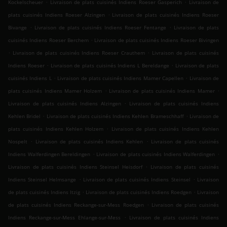
.
.
Kockelscheuer
Livraison de plats cuisinés Indiens Roeser Gasperich
Livraison de
.
plats cuisinés Indiens Roeser Alzingen
Livraison de plats cuisinés Indiens Roeser
.
.
Bivange
Livraison de plats cuisinés Indiens Roeser Fentange
Livraison de plats
.
cuisinés Indiens Roeser Berchem
Livraison de plats cuisinés Indiens Roeser Bivingen
.
.
Livraison de plats cuisinés Indiens Roeser Crauthem
Livraison de plats cuisinés
.
.
Indiens Roeser
Livraison de plats cuisinés Indiens L Bereldange
Livraison de plats
.
.
cuisinés Indiens L
Livraison de plats cuisinés Indiens Mamer Capellen
Livraison de
.
.
plats cuisinés Indiens Mamer Holzem
Livraison de plats cuisinés Indiens Mamer
.
Livraison de plats cuisinés Indiens Alzingen
Livraison de plats cuisinés Indiens
.
.
Kehlen Bridel
Livraison de plats cuisinés Indiens Kehlen Brameschhaff
Livraison de
.
plats cuisinés Indiens Kehlen Holzem
Livraison de plats cuisinés Indiens Kehlen
.
.
Nospelt
Livraison de plats cuisinés Indiens Kehlen
Livraison de plats cuisinés
.
.
Indiens Walferdingen Bereldingen
Livraison de plats cuisinés Indiens Walferdingen
.
Livraison de plats cuisinés Indiens Steinsel Heisdorf
Livraison de plats cuisinés
.
.
Indiens Steinsel Helmsange
Livraison de plats cuisinés Indiens Steinsel
Livraison
.
.
de plats cuisinés Indiens Itzig
Livraison de plats cuisinés Indiens Roedgen
Livraison
.
de plats cuisinés Indiens Reckange-sur-Mess Roedgen
Livraison de plats cuisinés
.
Indiens Reckange-sur-Mess Ehlange-sur-Mess
Livraison de plats cuisinés Indiens