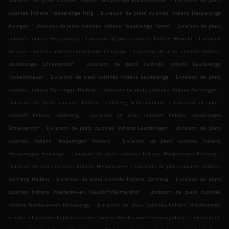
Livraison de plats cuisinés Indiens Hesperange Kockelscheuer
Livraison de plats
.
cuisinés Indiens Hesperange Itzig
Livraison de plats cuisinés Indiens Hesperange
.
.
Alzingen
Livraison de plats cuisinés Indiens Hesperange Hamm
Livraison de plats
.
.
cuisinés Indiens Hesperange
Livraison de plats cuisinés Indiens Howald
Livraison
.
de plats cuisinés Indiens Leudelange Cessange
Livraison de plats cuisinés Indiens
.
Leudelange Schlewenhof
Livraison de plats cuisinés Indiens Leudelange
.
.
Kockelscheuer
Livraison de plats cuisinés Indiens Leudelange
Livraison de plats
.
.
cuisinés Indiens Bartringen Helfent
Livraison de plats cuisinés Indiens Bartringen
.
Livraison de plats cuisinés Indiens Leideleng Schléiwenhaff
Livraison de plats
.
cuisinés Indiens Leideleng
Livraison de plats cuisinés Indiens Leudelingen
.
.
Schlewenhof
Livraison de plats cuisinés Indiens Leudelingen
Livraison de plats
.
cuisinés Indiens Hesperingen Howald
Livraison de plats cuisinés Indiens
.
.
Hesperingen Fentange
Livraison de plats cuisinés Indiens Hesperingen Fenteng
.
Livraison de plats cuisinés Indiens Hesperingen
Livraison de plats cuisinés Indiens
.
.
Bartreng Helfent
Livraison de plats cuisinés Indiens Bartreng
Livraison de plats
.
cuisinés Indiens Niederanven Neudorf-Weimershof
Livraison de plats cuisinés
.
Indiens Niederanven Helmsange
Livraison de plats cuisinés Indiens Niederanven
.
.
Ernster
Livraison de plats cuisinés Indiens Niederanven Senningerberg
Livraison de
.