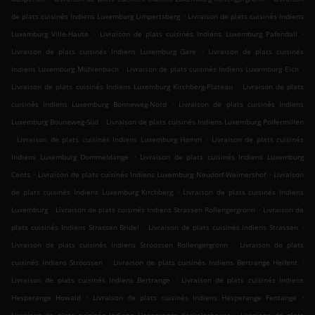
.
de plats cuisinés Indiens Luxemburg Limpertsberg
Livraison de plats cuisinés Indiens
.
.
Luxemburg Ville-Haute
Livraison de plats cuisinés Indiens Luxemburg Pafendall
.
Livraison de plats cuisinés Indiens Luxemburg Gare
Livraison de plats cuisinés
.
.
Indiens Luxemburg Mühlenbach
Livraison de plats cuisinés Indiens Luxemburg Eich
.
Livraison de plats cuisinés Indiens Luxemburg Kirchberg-Plateau
Livraison de plats
.
cuisinés Indiens Luxemburg Bonneweg-Nord
Livraison de plats cuisinés Indiens
.
Luxemburg Bouneweg-Süd
Livraison de plats cuisinés Indiens Luxemburg Polfermillen
.
.
Livraison de plats cuisinés Indiens Luxemburg Hamm
Livraison de plats cuisinés
.
Indiens Luxemburg Dommeldange
Livraison de plats cuisinés Indiens Luxemburg
.
.
Cents
Livraison de plats cuisinés Indiens Luxemburg Neudorf-Weimershof
Livraison
.
de plats cuisinés Indiens Luxemburg Kirchberg
Livraison de plats cuisinés Indiens
.
.
Luxemburg
Livraison de plats cuisinés Indiens Strassen Rollengergronn
Livraison de
.
.
plats cuisinés Indiens Strassen Bridel
Livraison de plats cuisinés Indiens Strassen
.
Livraison de plats cuisinés Indiens Stroossen Rollengergronn
Livraison de plats
.
.
cuisinés Indiens Stroossen
Livraison de plats cuisinés Indiens Bertrange Helfent
.
Livraison de plats cuisinés Indiens Bertrange
Livraison de plats cuisinés Indiens
.
.
Hesperange Howald
Livraison de plats cuisinés Indiens Hesperange Fentange
.