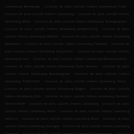
.
.
Luxembourg Bereldange
Livraison de plats cuisinés Indiens Luxembourg Findel
.
Livraison de plats cuisinés Indiens Luxembourg
Livraison de plats cuisinés Indiens
.
.
Lëtzebuerg Märel
Livraison de plats cuisinés Indiens Lëtzebuerg Rollengergronn
.
Livraison de plats cuisinés Indiens Lëtzebuerg Lampertsbierg
Livraison de plats
.
cuisinés Indiens Lëtzebuerg Helftent
Livraison de plats cuisinés Indiens Lëtzebuerg
.
.
Millebaach
Livraison de plats cuisinés Indiens Lëtzebuerg Pafendall
Livraison de
.
plats cuisinés Indiens Lëtzebuerg Gaasperech
Livraison de plats cuisinés Indiens
.
.
Lëtzebuerg Eech
Livraison de plats cuisinés Indiens Lëtzebuerg Weimeschkierch
.
Livraison de plats cuisinés Indiens Lëtzebuerg Garer Quartier
Livraison de plats
.
cuisinés Indiens Lëtzebuerg Bouneweg-Süd
Livraison de plats cuisinés Indiens
.
.
Lëtzebuerg Polfermillen
Livraison de plats cuisinés Indiens Lëtzebuerg Hamm
.
Livraison de plats cuisinés Indiens Lëtzebuerg Beggen
Livraison de plats cuisinés
.
Indiens Lëtzebuerg Zens
Livraison de plats cuisinés Indiens Lëtzebuerg Neiduerf-
.
.
Weimeschhaff
Livraison de plats cuisinés Indiens Lëtzebuerg
Livraison de plats
.
cuisinés Indiens Luxemburg Belair
Livraison de plats cuisinés Indiens Luxemburg
.
.
Hollerich
Livraison de plats cuisinés Indiens Luxemburg Märel
Livraison de plats
.
cuisinés Indiens Luxemburg Zessingen
Livraison de plats cuisinés Indiens Luxemburg
.
.
Gasperich
Livraison de plats cuisinés Indiens Luxemburg Rollengergronn
Livraison