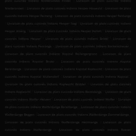
plats cuisinés Indiens Niederanven Findel
Livraison de plats cuisinés Indiens
.
.
Niederanven
Livraison de plats cuisinés Indiens Hesper Houwald
Livraison de plats
.
cuisinés Indiens Hesper Fenteng
Livraison de plats cuisinés Indiens Hesper Fentange
.
.
Livraison de plats cuisinés Indiens Hesper Izeg
Livraison de plats cuisinés Indiens
.
.
Hesper Alzeng
Livraison de plats cuisinés Indiens Hesper Hamm
Livraison de plats
.
.
cuisinés Indiens Hesper
Livraison de plats cuisinés Indiens Bridel
Livraison de
.
.
plats cuisinés Indiens Fentange
Livraison de plats cuisinés Indiens Kockelscheuer
.
Livraison de plats cuisinés Indiens Kopstal Rollengergronn
Livraison de plats
.
cuisinés Indiens Kopstal Bridel
Livraison de plats cuisinés Indiens Kopstal
.
.
Bereldange
Livraison de plats cuisinés Indiens Kopstal Koplescht
Livraison de plats
.
.
cuisinés Indiens Kopstal Mullendorf
Livraison de plats cuisinés Indiens Kopstal
.
Livraison de plats cuisinés Indiens Koplescht Briddel
Livraison de plats cuisinés
.
.
Indiens Koplescht
Livraison de plats cuisinés Indiens Bereldange
Livraison de plats
.
.
cuisinés Indiens Walfer Helsem
Livraison de plats cuisinés Indiens Walfer
Livraison
.
de plats cuisinés Indiens Walferdange Bereldange
Livraison de plats cuisinés Indiens
.
.
Walferdange Beggen
Livraison de plats cuisinés Indiens Walferdange Dommeldange
.
Livraison de plats cuisinés Indiens Walferdange Helmsange
Livraison de plats
.
cuisinés Indiens Walferdange
Livraison de plats cuisinés Indiens Roeser