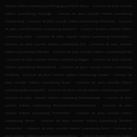
.
cuisinés Indiens Luxembourg Rollingergrund-North Belair
Livraison de plats cuisinés
.
Indiens Luxembourg Cessange
Livraison de plats cuisinés Indiens Luxembourg
.
.
Limpertsberg
Livraison de plats cuisinés Indiens Luxembourg Ville-Haute
Livraison
.
de plats cuisinés Indiens Luxembourg Gasperich
Livraison de plats cuisinés Indiens
.
.
Luxembourg Gare
Livraison de plats cuisinés Indiens Luxembourg Muhlenbach
.
Livraison de plats cuisinés Indiens Luxembourg Eich
Livraison de plats cuisinés
.
Indiens Luxembourg Pafendall
Livraison de plats cuisinés Indiens Luxembourg Bridel
.
.
Livraison de plats cuisinés Indiens Luxembourg Beggen
Livraison de plats cuisinés
.
Indiens Luxembourg Weimerskirch
Livraison de plats cuisinés Indiens Luxembourg
.
.
Kirchberg
Livraison de plats cuisinés Indiens Luxembourg Clausen
Livraison de
.
plats cuisinés Indiens Luxembourg Grund
Livraison de plats cuisinés Indiens
.
.
Luxembourg Bouneweg-Süd
Livraison de plats cuisinés Indiens Luxembourg Howald
.
Livraison de plats cuisinés Indiens Luxembourg Dommeldange
Livraison de plats
.
cuisinés Indiens Luxembourg Bonnevoie-Nord-Verlorenkost
Livraison de plats
.
cuisinés Indiens Luxembourg Polfermillen
Livraison de plats cuisinés Indiens
.
Luxembourg Hamm
Livraison de plats cuisinés Indiens Luxembourg Neudorf-
.
.
Weimershof
Livraison de plats cuisinés Indiens Luxembourg Cents
Livraison de
.
plats cuisinés Indiens Luxembourg Kockelscheuer
Livraison de plats cuisinés Indiens