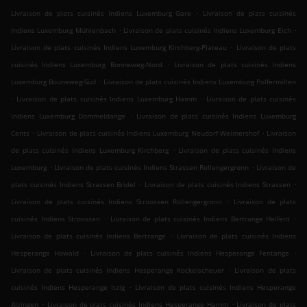
.
Livraison de plats cuisinés Indiens Luxemburg Gare
Livraison de plats cuisinés
.
.
Indiens Luxemburg Mühlenbach
Livraison de plats cuisinés Indiens Luxemburg Eich
.
Livraison de plats cuisinés Indiens Luxemburg Kirchberg-Plateau
Livraison de plats
.
cuisinés Indiens Luxemburg Bonneweg-Nord
Livraison de plats cuisinés Indiens
.
Luxemburg Bouneweg-Süd
Livraison de plats cuisinés Indiens Luxemburg Polfermillen
.
.
Livraison de plats cuisinés Indiens Luxemburg Hamm
Livraison de plats cuisinés
.
Indiens Luxemburg Dommeldange
Livraison de plats cuisinés Indiens Luxemburg
.
.
Cents
Livraison de plats cuisinés Indiens Luxemburg Neudorf-Weimershof
Livraison
.
de plats cuisinés Indiens Luxemburg Kirchberg
Livraison de plats cuisinés Indiens
.
.
Luxemburg
Livraison de plats cuisinés Indiens Strassen Rollengergronn
Livraison de
.
.
plats cuisinés Indiens Strassen Bridel
Livraison de plats cuisinés Indiens Strassen
.
Livraison de plats cuisinés Indiens Stroossen Rollengergronn
Livraison de plats
.
.
cuisinés Indiens Stroossen
Livraison de plats cuisinés Indiens Bertrange Helfent
.
Livraison de plats cuisinés Indiens Bertrange
Livraison de plats cuisinés Indiens
.
.
Hesperange Howald
Livraison de plats cuisinés Indiens Hesperange Fentange
.
Livraison de plats cuisinés Indiens Hesperange Kockelscheuer
Livraison de plats
.
cuisinés Indiens Hesperange Itzig
Livraison de plats cuisinés Indiens Hesperange
.
.
Alzingen
Livraison de plats cuisinés Indiens Hesperange Hamm
Livraison de plats