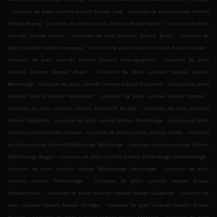
.
.
Livraison de plats cuisinés Indiens Hesper Izeg
Livraison de plats cuisinés Indiens
.
.
Hesper Alzeng
Livraison de plats cuisinés Indiens Hesper Hamm
Livraison de plats
.
.
cuisinés Indiens Hesper
Livraison de plats cuisinés Indiens Bridel
Livraison de
.
.
plats cuisinés Indiens Fentange
Livraison de plats cuisinés Indiens Kockelscheuer
.
Livraison de plats cuisinés Indiens Kopstal Rollengergronn
Livraison de plats
.
cuisinés Indiens Kopstal Bridel
Livraison de plats cuisinés Indiens Kopstal
.
.
Bereldange
Livraison de plats cuisinés Indiens Kopstal Koplescht
Livraison de plats
.
.
cuisinés Indiens Kopstal Mullendorf
Livraison de plats cuisinés Indiens Kopstal
.
Livraison de plats cuisinés Indiens Koplescht Briddel
Livraison de plats cuisinés
.
.
Indiens Koplescht
Livraison de plats cuisinés Indiens Bereldange
Livraison de plats
.
.
cuisinés Indiens Walfer Helsem
Livraison de plats cuisinés Indiens Walfer
Livraison
.
de plats cuisinés Indiens Walferdange Bereldange
Livraison de plats cuisinés Indiens
.
.
Walferdange Beggen
Livraison de plats cuisinés Indiens Walferdange Dommeldange
.
Livraison de plats cuisinés Indiens Walferdange Helmsange
Livraison de plats
.
cuisinés Indiens Walferdange
Livraison de plats cuisinés Indiens Roeser
.
.
Kockelscheuer
Livraison de plats cuisinés Indiens Roeser Gasperich
Livraison de
.
plats cuisinés Indiens Roeser Alzingen
Livraison de plats cuisinés Indiens Roeser
.
.