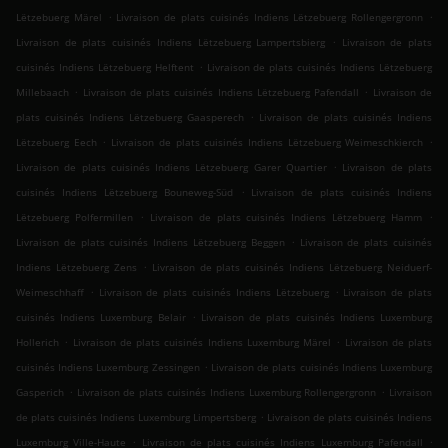
.
.
Lëtzebuerg Märel
Livraison de plats cuisinés Indiens Lëtzebuerg Rollengergronn
.
Livraison de plats cuisinés Indiens Lëtzebuerg Lampertsbierg
Livraison de plats
.
cuisinés Indiens Lëtzebuerg Helftent
Livraison de plats cuisinés Indiens Lëtzebuerg
.
.
Millebaach
Livraison de plats cuisinés Indiens Lëtzebuerg Pafendall
Livraison de
.
plats cuisinés Indiens Lëtzebuerg Gaasperech
Livraison de plats cuisinés Indiens
.
.
Lëtzebuerg Eech
Livraison de plats cuisinés Indiens Lëtzebuerg Weimeschkierch
.
Livraison de plats cuisinés Indiens Lëtzebuerg Garer Quartier
Livraison de plats
.
cuisinés Indiens Lëtzebuerg Bouneweg-Süd
Livraison de plats cuisinés Indiens
.
.
Lëtzebuerg Polfermillen
Livraison de plats cuisinés Indiens Lëtzebuerg Hamm
.
Livraison de plats cuisinés Indiens Lëtzebuerg Beggen
Livraison de plats cuisinés
.
Indiens Lëtzebuerg Zens
Livraison de plats cuisinés Indiens Lëtzebuerg Neiduerf-
.
.
Weimeschhaff
Livraison de plats cuisinés Indiens Lëtzebuerg
Livraison de plats
.
cuisinés Indiens Luxemburg Belair
Livraison de plats cuisinés Indiens Luxemburg
.
.
Hollerich
Livraison de plats cuisinés Indiens Luxemburg Märel
Livraison de plats
.
cuisinés Indiens Luxemburg Zessingen
Livraison de plats cuisinés Indiens Luxemburg
.
.
Gasperich
Livraison de plats cuisinés Indiens Luxemburg Rollengergronn
Livraison
.
de plats cuisinés Indiens Luxemburg Limpertsberg
Livraison de plats cuisinés Indiens
.
.
Luxemburg Ville-Haute
Livraison de plats cuisinés Indiens Luxemburg Pafendall