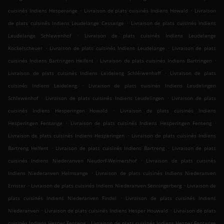
.
.
cuisinés Indiens Hesperange
Livraison de plats cuisinés Indiens Howald
Livraison
.
de plats cuisinés Indiens Leudelange Cessange
Livraison de plats cuisinés Indiens
.
Leudelange Schlewenhof
Livraison de plats cuisinés Indiens Leudelange
.
.
Kockelscheuer
Livraison de plats cuisinés Indiens Leudelange
Livraison de plats
.
.
cuisinés Indiens Bartringen Helfent
Livraison de plats cuisinés Indiens Bartringen
.
Livraison de plats cuisinés Indiens Leideleng Schléiwenhaff
Livraison de plats
.
cuisinés Indiens Leideleng
Livraison de plats cuisinés Indiens Leudelingen
.
.
Schlewenhof
Livraison de plats cuisinés Indiens Leudelingen
Livraison de plats
.
cuisinés Indiens Hesperingen Howald
Livraison de plats cuisinés Indiens
.
.
Hesperingen Fentange
Livraison de plats cuisinés Indiens Hesperingen Fenteng
.
Livraison de plats cuisinés Indiens Hesperingen
Livraison de plats cuisinés Indiens
.
.
Bartreng Helfent
Livraison de plats cuisinés Indiens Bartreng
Livraison de plats
.
cuisinés Indiens Niederanven Neudorf-Weimershof
Livraison de plats cuisinés
.
Indiens Niederanven Helmsange
Livraison de plats cuisinés Indiens Niederanven
.
.
Ernster
Livraison de plats cuisinés Indiens Niederanven Senningerberg
Livraison de
.
plats cuisinés Indiens Niederanven Findel
Livraison de plats cuisinés Indiens
.
.
Niederanven
Livraison de plats cuisinés Indiens Hesper Houwald
Livraison de plats
.
cuisinés Indiens Hesper Fenteng
Livraison de plats cuisinés Indiens Hesper Fentange