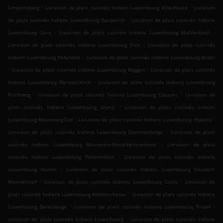
.
.
Limpertsberg
Livraison de plats cuisinés Indiens Luxembourg Ville-Haute
Livraison
.
de plats cuisinés Indiens Luxembourg Gasperich
Livraison de plats cuisinés Indiens
.
.
Luxembourg Gare
Livraison de plats cuisinés Indiens Luxembourg Muhlenbach
.
Livraison de plats cuisinés Indiens Luxembourg Eich
Livraison de plats cuisinés
.
Indiens Luxembourg Pafendall
Livraison de plats cuisinés Indiens Luxembourg Bridel
.
.
Livraison de plats cuisinés Indiens Luxembourg Beggen
Livraison de plats cuisinés
.
Indiens Luxembourg Weimerskirch
Livraison de plats cuisinés Indiens Luxembourg
.
.
Kirchberg
Livraison de plats cuisinés Indiens Luxembourg Clausen
Livraison de
.
plats cuisinés Indiens Luxembourg Grund
Livraison de plats cuisinés Indiens
.
.
Luxembourg Bouneweg-Süd
Livraison de plats cuisinés Indiens Luxembourg Howald
.
Livraison de plats cuisinés Indiens Luxembourg Dommeldange
Livraison de plats
.
cuisinés Indiens Luxembourg Bonnevoie-Nord-Verlorenkost
Livraison de plats
.
cuisinés Indiens Luxembourg Polfermillen
Livraison de plats cuisinés Indiens
.
Luxembourg Hamm
Livraison de plats cuisinés Indiens Luxembourg Neudorf-
.
.
Weimershof
Livraison de plats cuisinés Indiens Luxembourg Cents
Livraison de
.
plats cuisinés Indiens Luxembourg Kockelscheuer
Livraison de plats cuisinés Indiens
.
.
Luxembourg Bereldange
Livraison de plats cuisinés Indiens Luxembourg Findel
.
Livraison de plats cuisinés Indiens Luxembourg
Livraison de plats cuisinés Indiens