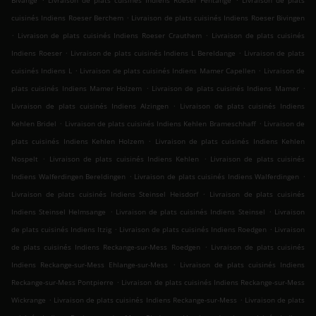
Bivange
Livraison de plats cuisinés Indiens Roeser Fentange
Livraison de plats
.
cuisinés Indiens Roeser Berchem
Livraison de plats cuisinés Indiens Roeser Bivingen
.
.
Livraison de plats cuisinés Indiens Roeser Crauthem
Livraison de plats cuisinés
.
.
Indiens Roeser
Livraison de plats cuisinés Indiens L Bereldange
Livraison de plats
.
.
cuisinés Indiens L
Livraison de plats cuisinés Indiens Mamer Capellen
Livraison de
.
.
plats cuisinés Indiens Mamer Holzem
Livraison de plats cuisinés Indiens Mamer
.
Livraison de plats cuisinés Indiens Alzingen
Livraison de plats cuisinés Indiens
.
.
Kehlen Bridel
Livraison de plats cuisinés Indiens Kehlen Brameschhaff
Livraison de
.
plats cuisinés Indiens Kehlen Holzem
Livraison de plats cuisinés Indiens Kehlen
.
.
Nospelt
Livraison de plats cuisinés Indiens Kehlen
Livraison de plats cuisinés
.
.
Indiens Walferdingen Bereldingen
Livraison de plats cuisinés Indiens Walferdingen
.
Livraison de plats cuisinés Indiens Steinsel Heisdorf
Livraison de plats cuisinés
.
.
Indiens Steinsel Helmsange
Livraison de plats cuisinés Indiens Steinsel
Livraison
.
.
de plats cuisinés Indiens Itzig
Livraison de plats cuisinés Indiens Roedgen
Livraison
.
de plats cuisinés Indiens Reckange-sur-Mess Roedgen
Livraison de plats cuisinés
.
Indiens Reckange-sur-Mess Ehlange-sur-Mess
Livraison de plats cuisinés Indiens
.
Reckange-sur-Mess Pontpierre
Livraison de plats cuisinés Indiens Reckange-sur-Mess
.
.
Wickrange
Livraison de plats cuisinés Indiens Reckange-sur-Mess
Livraison de plats
.