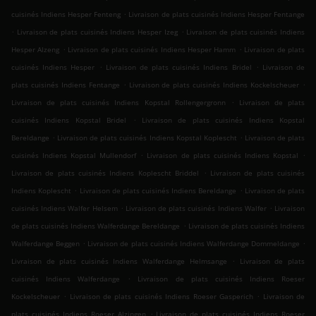
.
cuisinés Indiens Hesper Fenteng
Livraison de plats cuisinés Indiens Hesper Fentange
.
.
Livraison de plats cuisinés Indiens Hesper Izeg
Livraison de plats cuisinés Indiens
.
.
Hesper Alzeng
Livraison de plats cuisinés Indiens Hesper Hamm
Livraison de plats
.
.
cuisinés Indiens Hesper
Livraison de plats cuisinés Indiens Bridel
Livraison de
.
.
plats cuisinés Indiens Fentange
Livraison de plats cuisinés Indiens Kockelscheuer
.
Livraison de plats cuisinés Indiens Kopstal Rollengergronn
Livraison de plats
.
cuisinés Indiens Kopstal Bridel
Livraison de plats cuisinés Indiens Kopstal
.
.
Bereldange
Livraison de plats cuisinés Indiens Kopstal Koplescht
Livraison de plats
.
.
cuisinés Indiens Kopstal Mullendorf
Livraison de plats cuisinés Indiens Kopstal
.
Livraison de plats cuisinés Indiens Koplescht Briddel
Livraison de plats cuisinés
.
.
Indiens Koplescht
Livraison de plats cuisinés Indiens Bereldange
Livraison de plats
.
.
cuisinés Indiens Walfer Helsem
Livraison de plats cuisinés Indiens Walfer
Livraison
.
de plats cuisinés Indiens Walferdange Bereldange
Livraison de plats cuisinés Indiens
.
.
Walferdange Beggen
Livraison de plats cuisinés Indiens Walferdange Dommeldange
.
Livraison de plats cuisinés Indiens Walferdange Helmsange
Livraison de plats
.
cuisinés Indiens Walferdange
Livraison de plats cuisinés Indiens Roeser
.
.
Kockelscheuer
Livraison de plats cuisinés Indiens Roeser Gasperich
Livraison de
.
plats cuisinés Indiens Roeser Alzingen
Livraison de plats cuisinés Indiens Roeser