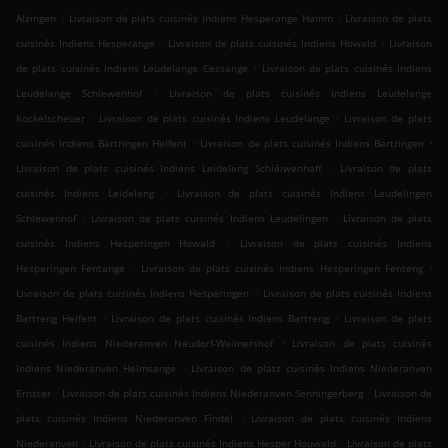
.
.
Alzingen
Livraison de plats cuisinés Indiens Hesperange Hamm
Livraison de plats
.
.
cuisinés Indiens Hesperange
Livraison de plats cuisinés Indiens Howald
Livraison
.
de plats cuisinés Indiens Leudelange Cessange
Livraison de plats cuisinés Indiens
.
Leudelange Schlewenhof
Livraison de plats cuisinés Indiens Leudelange
.
.
Kockelscheuer
Livraison de plats cuisinés Indiens Leudelange
Livraison de plats
.
.
cuisinés Indiens Bartringen Helfent
Livraison de plats cuisinés Indiens Bartringen
.
Livraison de plats cuisinés Indiens Leideleng Schléiwenhaff
Livraison de plats
.
cuisinés Indiens Leideleng
Livraison de plats cuisinés Indiens Leudelingen
.
.
Schlewenhof
Livraison de plats cuisinés Indiens Leudelingen
Livraison de plats
.
cuisinés Indiens Hesperingen Howald
Livraison de plats cuisinés Indiens
.
.
Hesperingen Fentange
Livraison de plats cuisinés Indiens Hesperingen Fenteng
.
Livraison de plats cuisinés Indiens Hesperingen
Livraison de plats cuisinés Indiens
.
.
Bartreng Helfent
Livraison de plats cuisinés Indiens Bartreng
Livraison de plats
.
cuisinés Indiens Niederanven Neudorf-Weimershof
Livraison de plats cuisinés
.
Indiens Niederanven Helmsange
Livraison de plats cuisinés Indiens Niederanven
.
.
Ernster
Livraison de plats cuisinés Indiens Niederanven Senningerberg
Livraison de
.
plats cuisinés Indiens Niederanven Findel
Livraison de plats cuisinés Indiens
.
.
Niederanven
Livraison de plats cuisinés Indiens Hesper Houwald
Livraison de plats