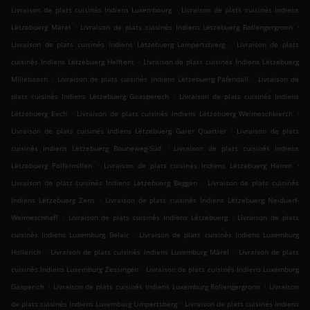
.
Livraison de plats cuisinés Indiens Luxembourg
Livraison de plats cuisinés Indiens
.
.
Lëtzebuerg Märel
Livraison de plats cuisinés Indiens Lëtzebuerg Rollengergronn
.
Livraison de plats cuisinés Indiens Lëtzebuerg Lampertsbierg
Livraison de plats
.
cuisinés Indiens Lëtzebuerg Helftent
Livraison de plats cuisinés Indiens Lëtzebuerg
.
.
Millebaach
Livraison de plats cuisinés Indiens Lëtzebuerg Pafendall
Livraison de
.
plats cuisinés Indiens Lëtzebuerg Gaasperech
Livraison de plats cuisinés Indiens
.
.
Lëtzebuerg Eech
Livraison de plats cuisinés Indiens Lëtzebuerg Weimeschkierch
.
Livraison de plats cuisinés Indiens Lëtzebuerg Garer Quartier
Livraison de plats
.
cuisinés Indiens Lëtzebuerg Bouneweg-Süd
Livraison de plats cuisinés Indiens
.
.
Lëtzebuerg Polfermillen
Livraison de plats cuisinés Indiens Lëtzebuerg Hamm
.
Livraison de plats cuisinés Indiens Lëtzebuerg Beggen
Livraison de plats cuisinés
.
Indiens Lëtzebuerg Zens
Livraison de plats cuisinés Indiens Lëtzebuerg Neiduerf-
.
.
Weimeschhaff
Livraison de plats cuisinés Indiens Lëtzebuerg
Livraison de plats
.
cuisinés Indiens Luxemburg Belair
Livraison de plats cuisinés Indiens Luxemburg
.
.
Hollerich
Livraison de plats cuisinés Indiens Luxemburg Märel
Livraison de plats
.
cuisinés Indiens Luxemburg Zessingen
Livraison de plats cuisinés Indiens Luxemburg
.
.
Gasperich
Livraison de plats cuisinés Indiens Luxemburg Rollengergronn
Livraison
.
de plats cuisinés Indiens Luxemburg Limpertsberg
Livraison de plats cuisinés Indiens