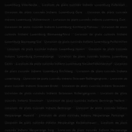
.
.
Luxemburg Ville-Haute
Livraison de plats cuisinés Indiens Luxemburg Pafendall
.
Livraison de plats cuisinés Indiens Luxemburg Gare
Livraison de plats cuisinés
.
.
Indiens Luxemburg Mühlenbach
Livraison de plats cuisinés Indiens Luxemburg Eich
.
Livraison de plats cuisinés Indiens Luxemburg Kirchberg-Plateau
Livraison de plats
.
cuisinés Indiens Luxemburg Bonneweg-Nord
Livraison de plats cuisinés Indiens
.
Luxemburg Bouneweg-Süd
Livraison de plats cuisinés Indiens Luxemburg Polfermillen
.
.
Livraison de plats cuisinés Indiens Luxemburg Hamm
Livraison de plats cuisinés
.
Indiens Luxemburg Dommeldange
Livraison de plats cuisinés Indiens Luxemburg
.
.
Cents
Livraison de plats cuisinés Indiens Luxemburg Neudorf-Weimershof
Livraison
.
de plats cuisinés Indiens Luxemburg Kirchberg
Livraison de plats cuisinés Indiens
.
.
Luxemburg
Livraison de plats cuisinés Indiens Strassen Rollengergronn
Livraison de
.
.
plats cuisinés Indiens Strassen Bridel
Livraison de plats cuisinés Indiens Strassen
.
Livraison de plats cuisinés Indiens Stroossen Rollengergronn
Livraison de plats
.
.
cuisinés Indiens Stroossen
Livraison de plats cuisinés Indiens Bertrange Helfent
.
Livraison de plats cuisinés Indiens Bertrange
Livraison de plats cuisinés Indiens
.
.
Hesperange Howald
Livraison de plats cuisinés Indiens Hesperange Fentange
.
Livraison de plats cuisinés Indiens Hesperange Kockelscheuer
Livraison de plats
.
cuisinés Indiens Hesperange Itzig
Livraison de plats cuisinés Indiens Hesperange