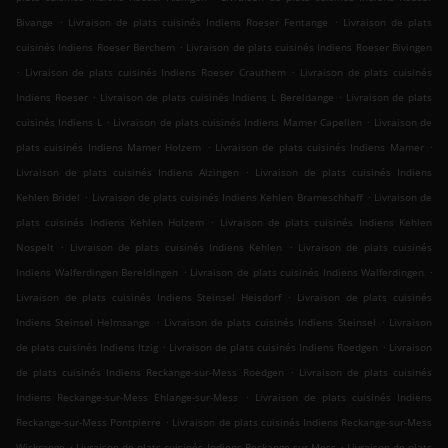
.
.
Bivange
Livraison de plats cuisinés Indiens Roeser Fentange
Livraison de plats
.
cuisinés Indiens Roeser Berchem
Livraison de plats cuisinés Indiens Roeser Bivingen
.
.
Livraison de plats cuisinés Indiens Roeser Crauthem
Livraison de plats cuisinés
.
.
Indiens Roeser
Livraison de plats cuisinés Indiens L Bereldange
Livraison de plats
.
.
cuisinés Indiens L
Livraison de plats cuisinés Indiens Mamer Capellen
Livraison de
.
.
plats cuisinés Indiens Mamer Holzem
Livraison de plats cuisinés Indiens Mamer
.
Livraison de plats cuisinés Indiens Alzingen
Livraison de plats cuisinés Indiens
.
.
Kehlen Bridel
Livraison de plats cuisinés Indiens Kehlen Brameschhaff
Livraison de
.
plats cuisinés Indiens Kehlen Holzem
Livraison de plats cuisinés Indiens Kehlen
.
.
Nospelt
Livraison de plats cuisinés Indiens Kehlen
Livraison de plats cuisinés
.
.
Indiens Walferdingen Bereldingen
Livraison de plats cuisinés Indiens Walferdingen
.
Livraison de plats cuisinés Indiens Steinsel Heisdorf
Livraison de plats cuisinés
.
.
Indiens Steinsel Helmsange
Livraison de plats cuisinés Indiens Steinsel
Livraison
.
.
de plats cuisinés Indiens Itzig
Livraison de plats cuisinés Indiens Roedgen
Livraison
.
de plats cuisinés Indiens Reckange-sur-Mess Roedgen
Livraison de plats cuisinés
.
Indiens Reckange-sur-Mess Ehlange-sur-Mess
Livraison de plats cuisinés Indiens
.
Reckange-sur-Mess Pontpierre
Livraison de plats cuisinés Indiens Reckange-sur-Mess
.
.
Wickrange
Livraison de plats cuisinés Indiens Reckange-sur-Mess
Livraison de plats