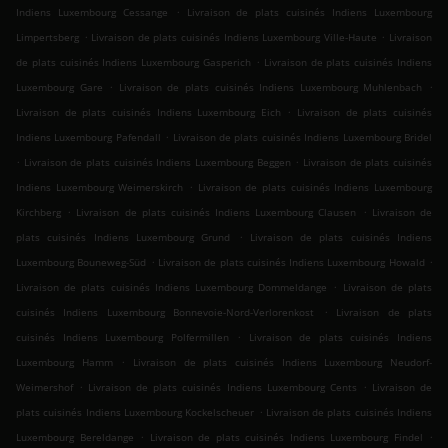
.
Indiens Luxembourg Cessange
Livraison de plats cuisinés Indiens Luxembourg
.
.
Limpertsberg
Livraison de plats cuisinés Indiens Luxembourg Ville-Haute
Livraison
.
de plats cuisinés Indiens Luxembourg Gasperich
Livraison de plats cuisinés Indiens
.
.
Luxembourg Gare
Livraison de plats cuisinés Indiens Luxembourg Muhlenbach
.
Livraison de plats cuisinés Indiens Luxembourg Eich
Livraison de plats cuisinés
.
Indiens Luxembourg Pafendall
Livraison de plats cuisinés Indiens Luxembourg Bridel
.
.
Livraison de plats cuisinés Indiens Luxembourg Beggen
Livraison de plats cuisinés
.
Indiens Luxembourg Weimerskirch
Livraison de plats cuisinés Indiens Luxembourg
.
.
Kirchberg
Livraison de plats cuisinés Indiens Luxembourg Clausen
Livraison de
.
plats cuisinés Indiens Luxembourg Grund
Livraison de plats cuisinés Indiens
.
.
Luxembourg Bouneweg-Süd
Livraison de plats cuisinés Indiens Luxembourg Howald
.
Livraison de plats cuisinés Indiens Luxembourg Dommeldange
Livraison de plats
.
cuisinés Indiens Luxembourg Bonnevoie-Nord-Verlorenkost
Livraison de plats
.
cuisinés Indiens Luxembourg Polfermillen
Livraison de plats cuisinés Indiens
.
Luxembourg Hamm
Livraison de plats cuisinés Indiens Luxembourg Neudorf-
.
.
Weimershof
Livraison de plats cuisinés Indiens Luxembourg Cents
Livraison de
.
plats cuisinés Indiens Luxembourg Kockelscheuer
Livraison de plats cuisinés Indiens
.
.
Luxembourg Bereldange
Livraison de plats cuisinés Indiens Luxembourg Findel