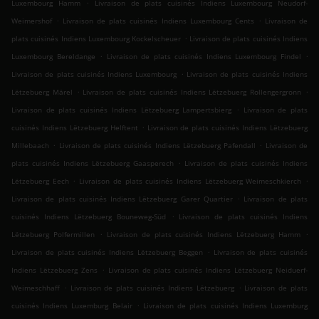
.
Luxembourg Hamm
Livraison de plats cuisinés Indiens Luxembourg Neudorf-
.
.
Weimershof
Livraison de plats cuisinés Indiens Luxembourg Cents
Livraison de
.
plats cuisinés Indiens Luxembourg Kockelscheuer
Livraison de plats cuisinés Indiens
.
.
Luxembourg Bereldange
Livraison de plats cuisinés Indiens Luxembourg Findel
.
Livraison de plats cuisinés Indiens Luxembourg
Livraison de plats cuisinés Indiens
.
.
Lëtzebuerg Märel
Livraison de plats cuisinés Indiens Lëtzebuerg Rollengergronn
.
Livraison de plats cuisinés Indiens Lëtzebuerg Lampertsbierg
Livraison de plats
.
cuisinés Indiens Lëtzebuerg Helftent
Livraison de plats cuisinés Indiens Lëtzebuerg
.
.
Millebaach
Livraison de plats cuisinés Indiens Lëtzebuerg Pafendall
Livraison de
.
plats cuisinés Indiens Lëtzebuerg Gaasperech
Livraison de plats cuisinés Indiens
.
.
Lëtzebuerg Eech
Livraison de plats cuisinés Indiens Lëtzebuerg Weimeschkierch
.
Livraison de plats cuisinés Indiens Lëtzebuerg Garer Quartier
Livraison de plats
.
cuisinés Indiens Lëtzebuerg Bouneweg-Süd
Livraison de plats cuisinés Indiens
.
.
Lëtzebuerg Polfermillen
Livraison de plats cuisinés Indiens Lëtzebuerg Hamm
.
Livraison de plats cuisinés Indiens Lëtzebuerg Beggen
Livraison de plats cuisinés
.
Indiens Lëtzebuerg Zens
Livraison de plats cuisinés Indiens Lëtzebuerg Neiduerf-
.
.
Weimeschhaff
Livraison de plats cuisinés Indiens Lëtzebuerg
Livraison de plats
.
cuisinés Indiens Luxemburg Belair
Livraison de plats cuisinés Indiens Luxemburg