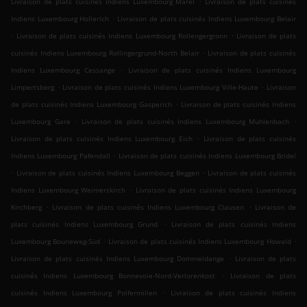
Livraison de plats cuisinés Indiens Luxembourg Märel
Livraison de plats cuisinés
.
Indiens Luxembourg Hollerich
Livraison de plats cuisinés Indiens Luxembourg Belair
.
.
Livraison de plats cuisinés Indiens Luxembourg Rollengergronn
Livraison de plats
.
cuisinés Indiens Luxembourg Rollingergrund-North Belair
Livraison de plats cuisinés
.
Indiens Luxembourg Cessange
Livraison de plats cuisinés Indiens Luxembourg
.
.
Limpertsberg
Livraison de plats cuisinés Indiens Luxembourg Ville-Haute
Livraison
.
de plats cuisinés Indiens Luxembourg Gasperich
Livraison de plats cuisinés Indiens
.
.
Luxembourg Gare
Livraison de plats cuisinés Indiens Luxembourg Muhlenbach
.
Livraison de plats cuisinés Indiens Luxembourg Eich
Livraison de plats cuisinés
.
Indiens Luxembourg Pafendall
Livraison de plats cuisinés Indiens Luxembourg Bridel
.
.
Livraison de plats cuisinés Indiens Luxembourg Beggen
Livraison de plats cuisinés
.
Indiens Luxembourg Weimerskirch
Livraison de plats cuisinés Indiens Luxembourg
.
.
Kirchberg
Livraison de plats cuisinés Indiens Luxembourg Clausen
Livraison de
.
plats cuisinés Indiens Luxembourg Grund
Livraison de plats cuisinés Indiens
.
.
Luxembourg Bouneweg-Süd
Livraison de plats cuisinés Indiens Luxembourg Howald
.
Livraison de plats cuisinés Indiens Luxembourg Dommeldange
Livraison de plats
.
cuisinés Indiens Luxembourg Bonnevoie-Nord-Verlorenkost
Livraison de plats
.
cuisinés Indiens Luxembourg Polfermillen
Livraison de plats cuisinés Indiens