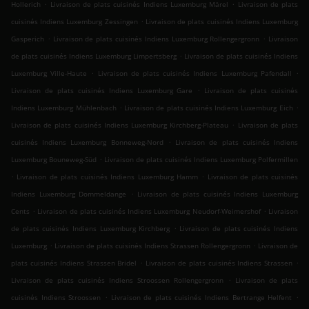
.
.
Hollerich
Livraison de plats cuisinés Indiens Luxemburg Märel
Livraison de plats
.
cuisinés Indiens Luxemburg Zessingen
Livraison de plats cuisinés Indiens Luxemburg
.
.
Gasperich
Livraison de plats cuisinés Indiens Luxemburg Rollengergronn
Livraison
.
de plats cuisinés Indiens Luxemburg Limpertsberg
Livraison de plats cuisinés Indiens
.
.
Luxemburg Ville-Haute
Livraison de plats cuisinés Indiens Luxemburg Pafendall
.
Livraison de plats cuisinés Indiens Luxemburg Gare
Livraison de plats cuisinés
.
.
Indiens Luxemburg Mühlenbach
Livraison de plats cuisinés Indiens Luxemburg Eich
.
Livraison de plats cuisinés Indiens Luxemburg Kirchberg-Plateau
Livraison de plats
.
cuisinés Indiens Luxemburg Bonneweg-Nord
Livraison de plats cuisinés Indiens
.
Luxemburg Bouneweg-Süd
Livraison de plats cuisinés Indiens Luxemburg Polfermillen
.
.
Livraison de plats cuisinés Indiens Luxemburg Hamm
Livraison de plats cuisinés
.
Indiens Luxemburg Dommeldange
Livraison de plats cuisinés Indiens Luxemburg
.
.
Cents
Livraison de plats cuisinés Indiens Luxemburg Neudorf-Weimershof
Livraison
.
de plats cuisinés Indiens Luxemburg Kirchberg
Livraison de plats cuisinés Indiens
.
.
Luxemburg
Livraison de plats cuisinés Indiens Strassen Rollengergronn
Livraison de
.
.
plats cuisinés Indiens Strassen Bridel
Livraison de plats cuisinés Indiens Strassen
.
Livraison de plats cuisinés Indiens Stroossen Rollengergronn
Livraison de plats
.
.
cuisinés Indiens Stroossen
Livraison de plats cuisinés Indiens Bertrange Helfent