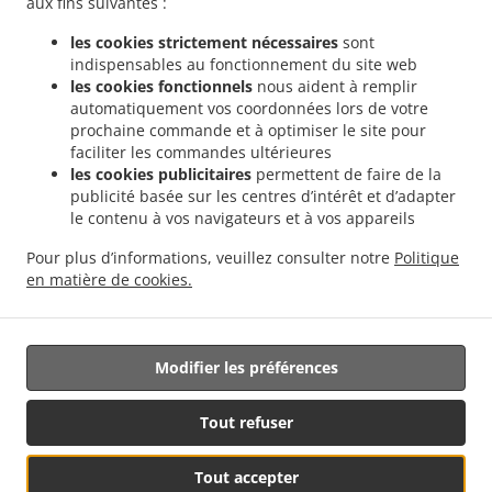
aux fins suivantes :
.
Livraison de plats cuisinés Indiens Weiler-la-Tour Hassel
Livraison de plats cuisinés
les cookies strictement nécessaires
sont
.
.
Indiens Weiler-la-Tour
Livraison de plats cuisinés Indiens Monnerich Steinbrücken
indispensables au fonctionnement du site web
.
Livraison de plats cuisinés Indiens Monnerich
Livraison de plats cuisinés Indiens
les cookies fonctionnels
nous aident à remplir
.
.
Ehlange-sur-Mess
Livraison de plats cuisinés Indiens Kielen
Livraison de plats
automatiquement vos coordonnées lors de votre
.
.
prochaine commande et à optimiser le site pour
cuisinés Indiens Findel Hamm
Livraison de plats cuisinés Indiens Findel
Livraison
faciliter les commandes ultérieures
.
de plats cuisinés Indiens Reckingen/Mess Wickringen
Livraison de plats cuisinés
les cookies publicitaires
permettent de faire de la
.
Indiens Reckingen/Mess Ehlange-sur-Mess
Livraison de plats cuisinés Indiens
publicité basée sur les centres d’intérêt et d’adapter
.
.
Reckingen/Mess
Livraison de plats cuisinés Indiens Sandweiler Findel
Livraison de
le contenu à vos navigateurs et à vos appareils
.
plats cuisinés Indiens Sandweiler Hamm
Livraison de plats cuisinés Indiens
Pour plus d’informations, veuillez consulter notre
Politique
.
.
Sandweiler
Livraison de plats cuisinés Indiens Dippach
Livraison de plats cuisinés
en matière de cookies.
.
.
Indiens Weiler zum Turm
Livraison de plats cuisinés Vegan
Livraison de nourriture
à emporter
Modifier les préférences
Géré par:
Tout refuser
Letz2Go S.A.R.L.-s| info@letz2go.com | +34661617059
Tout accepter