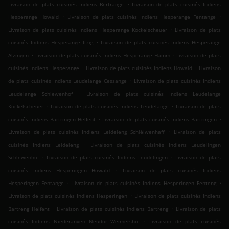
.
Livraison de plats cuisinés Indiens Bertrange
Livraison de plats cuisinés Indiens
.
.
Hesperange Howald
Livraison de plats cuisinés Indiens Hesperange Fentange
.
Livraison de plats cuisinés Indiens Hesperange Kockelscheuer
Livraison de plats
.
cuisinés Indiens Hesperange Itzig
Livraison de plats cuisinés Indiens Hesperange
.
.
Alzingen
Livraison de plats cuisinés Indiens Hesperange Hamm
Livraison de plats
.
.
cuisinés Indiens Hesperange
Livraison de plats cuisinés Indiens Howald
Livraison
.
de plats cuisinés Indiens Leudelange Cessange
Livraison de plats cuisinés Indiens
.
Leudelange Schlewenhof
Livraison de plats cuisinés Indiens Leudelange
.
.
Kockelscheuer
Livraison de plats cuisinés Indiens Leudelange
Livraison de plats
.
.
cuisinés Indiens Bartringen Helfent
Livraison de plats cuisinés Indiens Bartringen
.
Livraison de plats cuisinés Indiens Leideleng Schléiwenhaff
Livraison de plats
.
cuisinés Indiens Leideleng
Livraison de plats cuisinés Indiens Leudelingen
.
.
Schlewenhof
Livraison de plats cuisinés Indiens Leudelingen
Livraison de plats
.
cuisinés Indiens Hesperingen Howald
Livraison de plats cuisinés Indiens
.
.
Hesperingen Fentange
Livraison de plats cuisinés Indiens Hesperingen Fenteng
.
Livraison de plats cuisinés Indiens Hesperingen
Livraison de plats cuisinés Indiens
.
.
Bartreng Helfent
Livraison de plats cuisinés Indiens Bartreng
Livraison de plats
.
cuisinés Indiens Niederanven Neudorf-Weimershof
Livraison de plats cuisinés