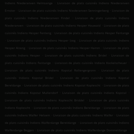
.
Indiens Niederanven Helmsange
Livraison de plats cuisinés Indiens Niederanven
.
.
Ernster
Livraison de plats cuisinés Indiens Niederanven Senningerberg
Livraison de
.
plats cuisinés Indiens Niederanven Findel
Livraison de plats cuisinés Indiens
.
.
Niederanven
Livraison de plats cuisinés Indiens Hesper Houwald
Livraison de plats
.
cuisinés Indiens Hesper Fenteng
Livraison de plats cuisinés Indiens Hesper Fentange
.
.
Livraison de plats cuisinés Indiens Hesper Izeg
Livraison de plats cuisinés Indiens
.
.
Hesper Alzeng
Livraison de plats cuisinés Indiens Hesper Hamm
Livraison de plats
.
.
cuisinés Indiens Hesper
Livraison de plats cuisinés Indiens Bridel
Livraison de
.
.
plats cuisinés Indiens Fentange
Livraison de plats cuisinés Indiens Kockelscheuer
.
Livraison de plats cuisinés Indiens Kopstal Rollengergronn
Livraison de plats
.
cuisinés Indiens Kopstal Bridel
Livraison de plats cuisinés Indiens Kopstal
.
.
Bereldange
Livraison de plats cuisinés Indiens Kopstal Koplescht
Livraison de plats
.
.
cuisinés Indiens Kopstal Mullendorf
Livraison de plats cuisinés Indiens Kopstal
.
Livraison de plats cuisinés Indiens Koplescht Briddel
Livraison de plats cuisinés
.
.
Indiens Koplescht
Livraison de plats cuisinés Indiens Bereldange
Livraison de plats
.
.
cuisinés Indiens Walfer Helsem
Livraison de plats cuisinés Indiens Walfer
Livraison
.
de plats cuisinés Indiens Walferdange Bereldange
Livraison de plats cuisinés Indiens
.
.
Walferdange Beggen
Livraison de plats cuisinés Indiens Walferdange Dommeldange