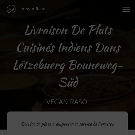
Vegan Rasoi
Livraison De Plats
Cuisinés Indiens Dans
Lëtzebuerg Bouneweg-
Süd
VEGAN RASOI
Service de plats à emporter et service de livraison