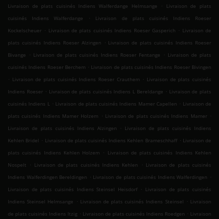
.
Livraison de plats cuisinés Indiens Walferdange Helmsange
Livraison de plats
.
cuisinés Indiens Walferdange
Livraison de plats cuisinés Indiens Roeser
.
.
Kockelscheuer
Livraison de plats cuisinés Indiens Roeser Gasperich
Livraison de
.
plats cuisinés Indiens Roeser Alzingen
Livraison de plats cuisinés Indiens Roeser
.
.
Bivange
Livraison de plats cuisinés Indiens Roeser Fentange
Livraison de plats
.
cuisinés Indiens Roeser Berchem
Livraison de plats cuisinés Indiens Roeser Bivingen
.
.
Livraison de plats cuisinés Indiens Roeser Crauthem
Livraison de plats cuisinés
.
.
Indiens Roeser
Livraison de plats cuisinés Indiens L Bereldange
Livraison de plats
.
.
cuisinés Indiens L
Livraison de plats cuisinés Indiens Mamer Capellen
Livraison de
.
.
plats cuisinés Indiens Mamer Holzem
Livraison de plats cuisinés Indiens Mamer
.
Livraison de plats cuisinés Indiens Alzingen
Livraison de plats cuisinés Indiens
.
.
Kehlen Bridel
Livraison de plats cuisinés Indiens Kehlen Brameschhaff
Livraison de
.
plats cuisinés Indiens Kehlen Holzem
Livraison de plats cuisinés Indiens Kehlen
.
.
Nospelt
Livraison de plats cuisinés Indiens Kehlen
Livraison de plats cuisinés
.
.
Indiens Walferdingen Bereldingen
Livraison de plats cuisinés Indiens Walferdingen
.
Livraison de plats cuisinés Indiens Steinsel Heisdorf
Livraison de plats cuisinés
.
.
Indiens Steinsel Helmsange
Livraison de plats cuisinés Indiens Steinsel
Livraison
.
.
de plats cuisinés Indiens Itzig
Livraison de plats cuisinés Indiens Roedgen
Livraison