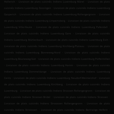
.
.
Hollerich
Livraison de plats cuisinés Indiens Luxemburg Märel
Livraison de plats
.
cuisinés Indiens Luxemburg Zessingen
Livraison de plats cuisinés Indiens Luxemburg
.
.
Gasperich
Livraison de plats cuisinés Indiens Luxemburg Rollengergronn
Livraison
.
de plats cuisinés Indiens Luxemburg Limpertsberg
Livraison de plats cuisinés Indiens
.
.
Luxemburg Ville-Haute
Livraison de plats cuisinés Indiens Luxemburg Pafendall
.
Livraison de plats cuisinés Indiens Luxemburg Gare
Livraison de plats cuisinés
.
.
Indiens Luxemburg Mühlenbach
Livraison de plats cuisinés Indiens Luxemburg Eich
.
Livraison de plats cuisinés Indiens Luxemburg Kirchberg-Plateau
Livraison de plats
.
cuisinés Indiens Luxemburg Bonneweg-Nord
Livraison de plats cuisinés Indiens
.
Luxemburg Bouneweg-Süd
Livraison de plats cuisinés Indiens Luxemburg Polfermillen
.
.
Livraison de plats cuisinés Indiens Luxemburg Hamm
Livraison de plats cuisinés
.
Indiens Luxemburg Dommeldange
Livraison de plats cuisinés Indiens Luxemburg
.
.
Cents
Livraison de plats cuisinés Indiens Luxemburg Neudorf-Weimershof
Livraison
.
de plats cuisinés Indiens Luxemburg Kirchberg
Livraison de plats cuisinés Indiens
.
.
Luxemburg
Livraison de plats cuisinés Indiens Strassen Rollengergronn
Livraison de
.
.
plats cuisinés Indiens Strassen Bridel
Livraison de plats cuisinés Indiens Strassen
.
Livraison de plats cuisinés Indiens Stroossen Rollengergronn
Livraison de plats
.
.
cuisinés Indiens Stroossen
Livraison de plats cuisinés Indiens Bertrange Helfent