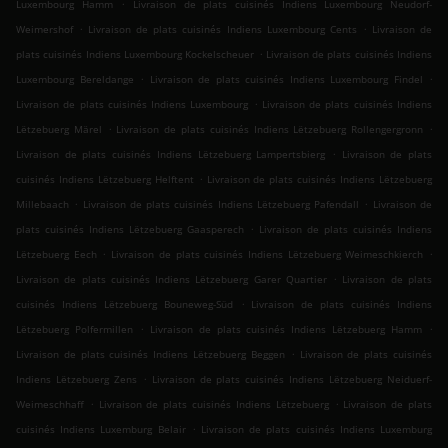
.
Luxembourg Hamm
Livraison de plats cuisinés Indiens Luxembourg Neudorf-
.
.
Weimershof
Livraison de plats cuisinés Indiens Luxembourg Cents
Livraison de
.
plats cuisinés Indiens Luxembourg Kockelscheuer
Livraison de plats cuisinés Indiens
.
.
Luxembourg Bereldange
Livraison de plats cuisinés Indiens Luxembourg Findel
.
Livraison de plats cuisinés Indiens Luxembourg
Livraison de plats cuisinés Indiens
.
.
Lëtzebuerg Märel
Livraison de plats cuisinés Indiens Lëtzebuerg Rollengergronn
.
Livraison de plats cuisinés Indiens Lëtzebuerg Lampertsbierg
Livraison de plats
.
cuisinés Indiens Lëtzebuerg Helftent
Livraison de plats cuisinés Indiens Lëtzebuerg
.
.
Millebaach
Livraison de plats cuisinés Indiens Lëtzebuerg Pafendall
Livraison de
.
plats cuisinés Indiens Lëtzebuerg Gaasperech
Livraison de plats cuisinés Indiens
.
.
Lëtzebuerg Eech
Livraison de plats cuisinés Indiens Lëtzebuerg Weimeschkierch
.
Livraison de plats cuisinés Indiens Lëtzebuerg Garer Quartier
Livraison de plats
.
cuisinés Indiens Lëtzebuerg Bouneweg-Süd
Livraison de plats cuisinés Indiens
.
.
Lëtzebuerg Polfermillen
Livraison de plats cuisinés Indiens Lëtzebuerg Hamm
.
Livraison de plats cuisinés Indiens Lëtzebuerg Beggen
Livraison de plats cuisinés
.
Indiens Lëtzebuerg Zens
Livraison de plats cuisinés Indiens Lëtzebuerg Neiduerf-
.
.
Weimeschhaff
Livraison de plats cuisinés Indiens Lëtzebuerg
Livraison de plats
.
cuisinés Indiens Luxemburg Belair
Livraison de plats cuisinés Indiens Luxemburg