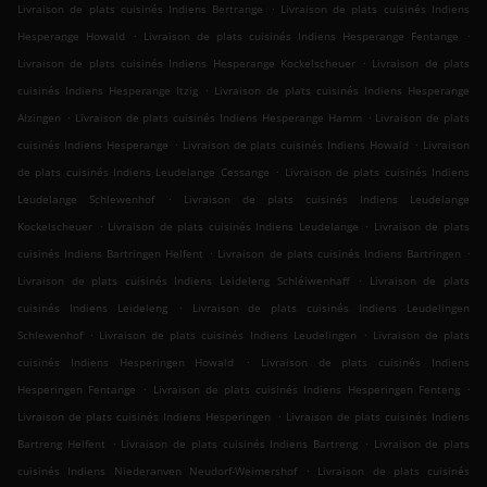
.
Livraison de plats cuisinés Indiens Bertrange
Livraison de plats cuisinés Indiens
.
.
Hesperange Howald
Livraison de plats cuisinés Indiens Hesperange Fentange
.
Livraison de plats cuisinés Indiens Hesperange Kockelscheuer
Livraison de plats
.
cuisinés Indiens Hesperange Itzig
Livraison de plats cuisinés Indiens Hesperange
.
.
Alzingen
Livraison de plats cuisinés Indiens Hesperange Hamm
Livraison de plats
.
.
cuisinés Indiens Hesperange
Livraison de plats cuisinés Indiens Howald
Livraison
.
de plats cuisinés Indiens Leudelange Cessange
Livraison de plats cuisinés Indiens
.
Leudelange Schlewenhof
Livraison de plats cuisinés Indiens Leudelange
.
.
Kockelscheuer
Livraison de plats cuisinés Indiens Leudelange
Livraison de plats
.
.
cuisinés Indiens Bartringen Helfent
Livraison de plats cuisinés Indiens Bartringen
.
Livraison de plats cuisinés Indiens Leideleng Schléiwenhaff
Livraison de plats
.
cuisinés Indiens Leideleng
Livraison de plats cuisinés Indiens Leudelingen
.
.
Schlewenhof
Livraison de plats cuisinés Indiens Leudelingen
Livraison de plats
.
cuisinés Indiens Hesperingen Howald
Livraison de plats cuisinés Indiens
.
.
Hesperingen Fentange
Livraison de plats cuisinés Indiens Hesperingen Fenteng
.
Livraison de plats cuisinés Indiens Hesperingen
Livraison de plats cuisinés Indiens
.
.
Bartreng Helfent
Livraison de plats cuisinés Indiens Bartreng
Livraison de plats
.
cuisinés Indiens Niederanven Neudorf-Weimershof
Livraison de plats cuisinés