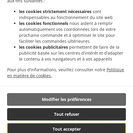
aux fins suivantes :
.
Livraison de plats cuisinés Indiens Weiler-la-Tour Hassel
Livraison de plats cuisinés
les cookies strictement nécessaires
sont
.
.
Indiens Weiler-la-Tour
Livraison de plats cuisinés Indiens Monnerich Steinbrücken
indispensables au fonctionnement du site web
.
Livraison de plats cuisinés Indiens Monnerich
Livraison de plats cuisinés Indiens
les cookies fonctionnels
nous aident à remplir
.
.
Ehlange-sur-Mess
Livraison de plats cuisinés Indiens Kielen
Livraison de plats
automatiquement vos coordonnées lors de votre
.
.
prochaine commande et à optimiser le site pour
cuisinés Indiens Findel Hamm
Livraison de plats cuisinés Indiens Findel
Livraison
faciliter les commandes ultérieures
.
de plats cuisinés Indiens Reckingen/Mess Wickringen
Livraison de plats cuisinés
les cookies publicitaires
permettent de faire de la
.
Indiens Reckingen/Mess Ehlange-sur-Mess
Livraison de plats cuisinés Indiens
publicité basée sur les centres d’intérêt et d’adapter
.
.
Reckingen/Mess
Livraison de plats cuisinés Indiens Sandweiler Findel
Livraison de
le contenu à vos navigateurs et à vos appareils
.
plats cuisinés Indiens Sandweiler Hamm
Livraison de plats cuisinés Indiens
Pour plus d’informations, veuillez consulter notre
Politique
.
.
Sandweiler
Livraison de plats cuisinés Indiens Dippach
Livraison de plats cuisinés
en matière de cookies.
.
.
Indiens Weiler zum Turm
Livraison de plats cuisinés Vegan
Livraison de nourriture
à emporter
Modifier les préférences
Géré par:
Tout refuser
Letz2Go S.A.R.L.-s| info@letz2go.com | +34661617059
Tout accepter