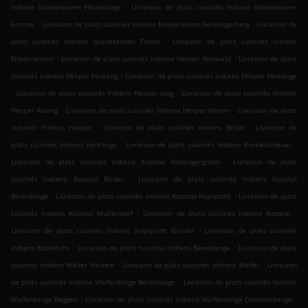
.
Indiens Niederanven Helmsange
Livraison de plats cuisinés Indiens Niederanven
.
.
Ernster
Livraison de plats cuisinés Indiens Niederanven Senningerberg
Livraison de
.
plats cuisinés Indiens Niederanven Findel
Livraison de plats cuisinés Indiens
.
.
Niederanven
Livraison de plats cuisinés Indiens Hesper Houwald
Livraison de plats
.
cuisinés Indiens Hesper Fenteng
Livraison de plats cuisinés Indiens Hesper Fentange
.
.
Livraison de plats cuisinés Indiens Hesper Izeg
Livraison de plats cuisinés Indiens
.
.
Hesper Alzeng
Livraison de plats cuisinés Indiens Hesper Hamm
Livraison de plats
.
.
cuisinés Indiens Hesper
Livraison de plats cuisinés Indiens Bridel
Livraison de
.
.
plats cuisinés Indiens Fentange
Livraison de plats cuisinés Indiens Kockelscheuer
.
Livraison de plats cuisinés Indiens Kopstal Rollengergronn
Livraison de plats
.
cuisinés Indiens Kopstal Bridel
Livraison de plats cuisinés Indiens Kopstal
.
.
Bereldange
Livraison de plats cuisinés Indiens Kopstal Koplescht
Livraison de plats
.
.
cuisinés Indiens Kopstal Mullendorf
Livraison de plats cuisinés Indiens Kopstal
.
Livraison de plats cuisinés Indiens Koplescht Briddel
Livraison de plats cuisinés
.
.
Indiens Koplescht
Livraison de plats cuisinés Indiens Bereldange
Livraison de plats
.
.
cuisinés Indiens Walfer Helsem
Livraison de plats cuisinés Indiens Walfer
Livraison
.
de plats cuisinés Indiens Walferdange Bereldange
Livraison de plats cuisinés Indiens
.
.
Walferdange Beggen
Livraison de plats cuisinés Indiens Walferdange Dommeldange