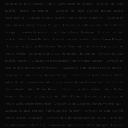
.
Livraison de plats cuisinés Indiens Walferdange Helmsange
Livraison de plats
.
cuisinés Indiens Walferdange
Livraison de plats cuisinés Indiens Roeser
.
.
Kockelscheuer
Livraison de plats cuisinés Indiens Roeser Gasperich
Livraison de
.
plats cuisinés Indiens Roeser Alzingen
Livraison de plats cuisinés Indiens Roeser
.
.
Bivange
Livraison de plats cuisinés Indiens Roeser Fentange
Livraison de plats
.
cuisinés Indiens Roeser Berchem
Livraison de plats cuisinés Indiens Roeser Bivingen
.
.
Livraison de plats cuisinés Indiens Roeser Crauthem
Livraison de plats cuisinés
.
.
Indiens Roeser
Livraison de plats cuisinés Indiens L Bereldange
Livraison de plats
.
.
cuisinés Indiens L
Livraison de plats cuisinés Indiens Mamer Capellen
Livraison de
.
.
plats cuisinés Indiens Mamer Holzem
Livraison de plats cuisinés Indiens Mamer
.
Livraison de plats cuisinés Indiens Alzingen
Livraison de plats cuisinés Indiens
.
.
Kehlen Bridel
Livraison de plats cuisinés Indiens Kehlen Brameschhaff
Livraison de
.
plats cuisinés Indiens Kehlen Holzem
Livraison de plats cuisinés Indiens Kehlen
.
.
Nospelt
Livraison de plats cuisinés Indiens Kehlen
Livraison de plats cuisinés
.
.
Indiens Walferdingen Bereldingen
Livraison de plats cuisinés Indiens Walferdingen
.
Livraison de plats cuisinés Indiens Steinsel Heisdorf
Livraison de plats cuisinés
.
.
Indiens Steinsel Helmsange
Livraison de plats cuisinés Indiens Steinsel
Livraison
.
.
de plats cuisinés Indiens Itzig
Livraison de plats cuisinés Indiens Roedgen
Livraison