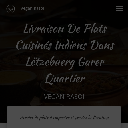
Vegan Rasoi
Livraison De Plats
Cuisinés Indiens Dans
Lëtzebuerg Garer
Quartier
VEGAN RASOI
Service de plats à emporter et service de livraison