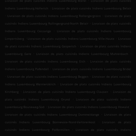
Livraison de plats cuisinés Indiens Luxembourg Märel
Livraison de plats cuisinés
.
Indiens Luxembourg Hollerich
Livraison de plats cuisinés Indiens Luxembourg Belair
.
.
Livraison de plats cuisinés Indiens Luxembourg Rollengergronn
Livraison de plats
.
cuisinés Indiens Luxembourg Rollingergrund-North Belair
Livraison de plats cuisinés
.
Indiens Luxembourg Cessange
Livraison de plats cuisinés Indiens Luxembourg
.
.
Limpertsberg
Livraison de plats cuisinés Indiens Luxembourg Ville-Haute
Livraison
.
de plats cuisinés Indiens Luxembourg Gasperich
Livraison de plats cuisinés Indiens
.
.
Luxembourg Gare
Livraison de plats cuisinés Indiens Luxembourg Muhlenbach
.
Livraison de plats cuisinés Indiens Luxembourg Eich
Livraison de plats cuisinés
.
Indiens Luxembourg Pafendall
Livraison de plats cuisinés Indiens Luxembourg Bridel
.
.
Livraison de plats cuisinés Indiens Luxembourg Beggen
Livraison de plats cuisinés
.
Indiens Luxembourg Weimerskirch
Livraison de plats cuisinés Indiens Luxembourg
.
.
Kirchberg
Livraison de plats cuisinés Indiens Luxembourg Clausen
Livraison de
.
plats cuisinés Indiens Luxembourg Grund
Livraison de plats cuisinés Indiens
.
.
Luxembourg Bouneweg-Süd
Livraison de plats cuisinés Indiens Luxembourg Howald
.
Livraison de plats cuisinés Indiens Luxembourg Dommeldange
Livraison de plats
.
cuisinés Indiens Luxembourg Bonnevoie-Nord-Verlorenkost
Livraison de plats
.
cuisinés Indiens Luxembourg Polfermillen
Livraison de plats cuisinés Indiens