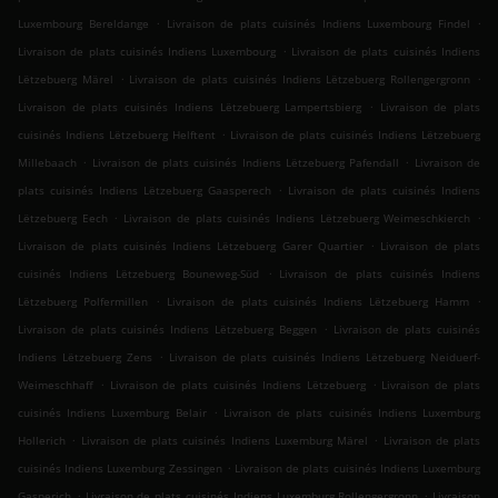
.
.
Luxembourg Bereldange
Livraison de plats cuisinés Indiens Luxembourg Findel
.
Livraison de plats cuisinés Indiens Luxembourg
Livraison de plats cuisinés Indiens
.
.
Lëtzebuerg Märel
Livraison de plats cuisinés Indiens Lëtzebuerg Rollengergronn
.
Livraison de plats cuisinés Indiens Lëtzebuerg Lampertsbierg
Livraison de plats
.
cuisinés Indiens Lëtzebuerg Helftent
Livraison de plats cuisinés Indiens Lëtzebuerg
.
.
Millebaach
Livraison de plats cuisinés Indiens Lëtzebuerg Pafendall
Livraison de
.
plats cuisinés Indiens Lëtzebuerg Gaasperech
Livraison de plats cuisinés Indiens
.
.
Lëtzebuerg Eech
Livraison de plats cuisinés Indiens Lëtzebuerg Weimeschkierch
.
Livraison de plats cuisinés Indiens Lëtzebuerg Garer Quartier
Livraison de plats
.
cuisinés Indiens Lëtzebuerg Bouneweg-Süd
Livraison de plats cuisinés Indiens
.
.
Lëtzebuerg Polfermillen
Livraison de plats cuisinés Indiens Lëtzebuerg Hamm
.
Livraison de plats cuisinés Indiens Lëtzebuerg Beggen
Livraison de plats cuisinés
.
Indiens Lëtzebuerg Zens
Livraison de plats cuisinés Indiens Lëtzebuerg Neiduerf-
.
.
Weimeschhaff
Livraison de plats cuisinés Indiens Lëtzebuerg
Livraison de plats
.
cuisinés Indiens Luxemburg Belair
Livraison de plats cuisinés Indiens Luxemburg
.
.
Hollerich
Livraison de plats cuisinés Indiens Luxemburg Märel
Livraison de plats
.
cuisinés Indiens Luxemburg Zessingen
Livraison de plats cuisinés Indiens Luxemburg
.
.
Gasperich
Livraison de plats cuisinés Indiens Luxemburg Rollengergronn
Livraison