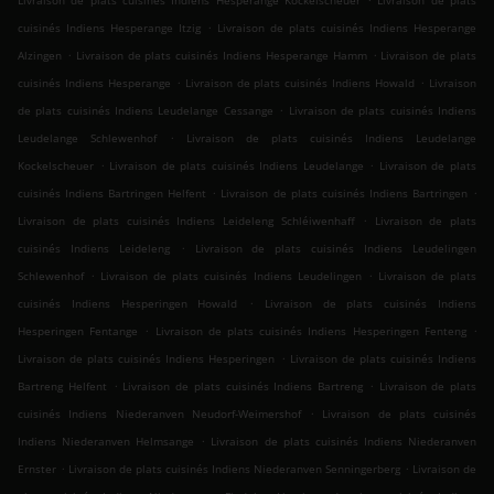
Livraison de plats cuisinés Indiens Hesperange Kockelscheuer
Livraison de plats
.
cuisinés Indiens Hesperange Itzig
Livraison de plats cuisinés Indiens Hesperange
.
.
Alzingen
Livraison de plats cuisinés Indiens Hesperange Hamm
Livraison de plats
.
.
cuisinés Indiens Hesperange
Livraison de plats cuisinés Indiens Howald
Livraison
.
de plats cuisinés Indiens Leudelange Cessange
Livraison de plats cuisinés Indiens
.
Leudelange Schlewenhof
Livraison de plats cuisinés Indiens Leudelange
.
.
Kockelscheuer
Livraison de plats cuisinés Indiens Leudelange
Livraison de plats
.
.
cuisinés Indiens Bartringen Helfent
Livraison de plats cuisinés Indiens Bartringen
.
Livraison de plats cuisinés Indiens Leideleng Schléiwenhaff
Livraison de plats
.
cuisinés Indiens Leideleng
Livraison de plats cuisinés Indiens Leudelingen
.
.
Schlewenhof
Livraison de plats cuisinés Indiens Leudelingen
Livraison de plats
.
cuisinés Indiens Hesperingen Howald
Livraison de plats cuisinés Indiens
.
.
Hesperingen Fentange
Livraison de plats cuisinés Indiens Hesperingen Fenteng
.
Livraison de plats cuisinés Indiens Hesperingen
Livraison de plats cuisinés Indiens
.
.
Bartreng Helfent
Livraison de plats cuisinés Indiens Bartreng
Livraison de plats
.
cuisinés Indiens Niederanven Neudorf-Weimershof
Livraison de plats cuisinés
.
Indiens Niederanven Helmsange
Livraison de plats cuisinés Indiens Niederanven
.
.
Ernster
Livraison de plats cuisinés Indiens Niederanven Senningerberg
Livraison de
.