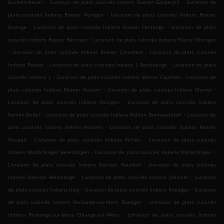
.
.
Kockelscheuer
Livraison de plats cuisinés Indiens Roeser Gasperich
Livraison de
.
plats cuisinés Indiens Roeser Alzingen
Livraison de plats cuisinés Indiens Roeser
.
.
Bivange
Livraison de plats cuisinés Indiens Roeser Fentange
Livraison de plats
.
cuisinés Indiens Roeser Berchem
Livraison de plats cuisinés Indiens Roeser Bivingen
.
.
Livraison de plats cuisinés Indiens Roeser Crauthem
Livraison de plats cuisinés
.
.
Indiens Roeser
Livraison de plats cuisinés Indiens L Bereldange
Livraison de plats
.
.
cuisinés Indiens L
Livraison de plats cuisinés Indiens Mamer Capellen
Livraison de
.
.
plats cuisinés Indiens Mamer Holzem
Livraison de plats cuisinés Indiens Mamer
.
Livraison de plats cuisinés Indiens Alzingen
Livraison de plats cuisinés Indiens
.
.
Kehlen Bridel
Livraison de plats cuisinés Indiens Kehlen Brameschhaff
Livraison de
.
plats cuisinés Indiens Kehlen Holzem
Livraison de plats cuisinés Indiens Kehlen
.
.
Nospelt
Livraison de plats cuisinés Indiens Kehlen
Livraison de plats cuisinés
.
.
Indiens Walferdingen Bereldingen
Livraison de plats cuisinés Indiens Walferdingen
.
Livraison de plats cuisinés Indiens Steinsel Heisdorf
Livraison de plats cuisinés
.
.
Indiens Steinsel Helmsange
Livraison de plats cuisinés Indiens Steinsel
Livraison
.
.
de plats cuisinés Indiens Itzig
Livraison de plats cuisinés Indiens Roedgen
Livraison
.
de plats cuisinés Indiens Reckange-sur-Mess Roedgen
Livraison de plats cuisinés
.
Indiens Reckange-sur-Mess Ehlange-sur-Mess
Livraison de plats cuisinés Indiens