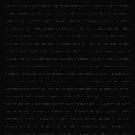
.
cuisinés Indiens Luxembourg Rollingergrund-North Belair
Livraison de plats cuisinés
.
Indiens Luxembourg Cessange
Livraison de plats cuisinés Indiens Luxembourg
.
.
Limpertsberg
Livraison de plats cuisinés Indiens Luxembourg Ville-Haute
Livraison
.
de plats cuisinés Indiens Luxembourg Gasperich
Livraison de plats cuisinés Indiens
.
.
Luxembourg Gare
Livraison de plats cuisinés Indiens Luxembourg Muhlenbach
.
Livraison de plats cuisinés Indiens Luxembourg Eich
Livraison de plats cuisinés
.
Indiens Luxembourg Pafendall
Livraison de plats cuisinés Indiens Luxembourg Bridel
.
.
Livraison de plats cuisinés Indiens Luxembourg Beggen
Livraison de plats cuisinés
.
Indiens Luxembourg Weimerskirch
Livraison de plats cuisinés Indiens Luxembourg
.
.
Kirchberg
Livraison de plats cuisinés Indiens Luxembourg Clausen
Livraison de
.
plats cuisinés Indiens Luxembourg Grund
Livraison de plats cuisinés Indiens
.
.
Luxembourg Bouneweg-Süd
Livraison de plats cuisinés Indiens Luxembourg Howald
.
Livraison de plats cuisinés Indiens Luxembourg Dommeldange
Livraison de plats
.
cuisinés Indiens Luxembourg Bonnevoie-Nord-Verlorenkost
Livraison de plats
.
cuisinés Indiens Luxembourg Polfermillen
Livraison de plats cuisinés Indiens
.
Luxembourg Hamm
Livraison de plats cuisinés Indiens Luxembourg Neudorf-
.
.
Weimershof
Livraison de plats cuisinés Indiens Luxembourg Cents
Livraison de
.
plats cuisinés Indiens Luxembourg Kockelscheuer
Livraison de plats cuisinés Indiens