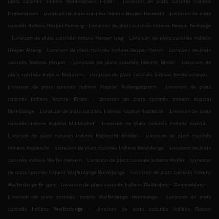
plats cuisinés Indiens Niederanven Findel
Livraison de plats cuisinés Indiens
.
.
Niederanven
Livraison de plats cuisinés Indiens Hesper Houwald
Livraison de plats
.
cuisinés Indiens Hesper Fenteng
Livraison de plats cuisinés Indiens Hesper Fentange
.
.
Livraison de plats cuisinés Indiens Hesper Izeg
Livraison de plats cuisinés Indiens
.
.
Hesper Alzeng
Livraison de plats cuisinés Indiens Hesper Hamm
Livraison de plats
.
.
cuisinés Indiens Hesper
Livraison de plats cuisinés Indiens Bridel
Livraison de
.
.
plats cuisinés Indiens Fentange
Livraison de plats cuisinés Indiens Kockelscheuer
.
Livraison de plats cuisinés Indiens Kopstal Rollengergronn
Livraison de plats
.
cuisinés Indiens Kopstal Bridel
Livraison de plats cuisinés Indiens Kopstal
.
.
Bereldange
Livraison de plats cuisinés Indiens Kopstal Koplescht
Livraison de plats
.
.
cuisinés Indiens Kopstal Mullendorf
Livraison de plats cuisinés Indiens Kopstal
.
Livraison de plats cuisinés Indiens Koplescht Briddel
Livraison de plats cuisinés
.
.
Indiens Koplescht
Livraison de plats cuisinés Indiens Bereldange
Livraison de plats
.
.
cuisinés Indiens Walfer Helsem
Livraison de plats cuisinés Indiens Walfer
Livraison
.
de plats cuisinés Indiens Walferdange Bereldange
Livraison de plats cuisinés Indiens
.
.
Walferdange Beggen
Livraison de plats cuisinés Indiens Walferdange Dommeldange
.
Livraison de plats cuisinés Indiens Walferdange Helmsange
Livraison de plats
.
cuisinés Indiens Walferdange
Livraison de plats cuisinés Indiens Roeser