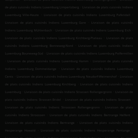
.
de plats cuisinés Indiens Luxemburg Limpertsberg
Livraison de plats cuisinés Indiens
.
.
Luxemburg Ville-Haute
Livraison de plats cuisinés Indiens Luxemburg Pafendall
.
Livraison de plats cuisinés Indiens Luxemburg Gare
Livraison de plats cuisinés
.
.
Indiens Luxemburg Mühlenbach
Livraison de plats cuisinés Indiens Luxemburg Eich
.
Livraison de plats cuisinés Indiens Luxemburg Kirchberg-Plateau
Livraison de plats
.
cuisinés Indiens Luxemburg Bonneweg-Nord
Livraison de plats cuisinés Indiens
.
Luxemburg Bouneweg-Süd
Livraison de plats cuisinés Indiens Luxemburg Polfermillen
.
.
Livraison de plats cuisinés Indiens Luxemburg Hamm
Livraison de plats cuisinés
.
Indiens Luxemburg Dommeldange
Livraison de plats cuisinés Indiens Luxemburg
.
.
Cents
Livraison de plats cuisinés Indiens Luxemburg Neudorf-Weimershof
Livraison
.
de plats cuisinés Indiens Luxemburg Kirchberg
Livraison de plats cuisinés Indiens
.
.
Luxemburg
Livraison de plats cuisinés Indiens Strassen Rollengergronn
Livraison de
.
.
plats cuisinés Indiens Strassen Bridel
Livraison de plats cuisinés Indiens Strassen
.
Livraison de plats cuisinés Indiens Stroossen Rollengergronn
Livraison de plats
.
.
cuisinés Indiens Stroossen
Livraison de plats cuisinés Indiens Bertrange Helfent
.
Livraison de plats cuisinés Indiens Bertrange
Livraison de plats cuisinés Indiens
.
.
Hesperange Howald
Livraison de plats cuisinés Indiens Hesperange Fentange
.