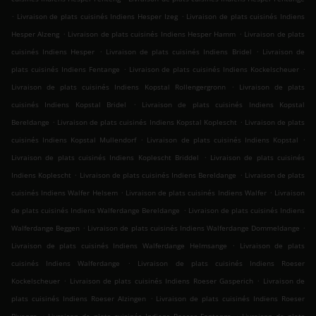
.
.
Livraison de plats cuisinés Indiens Hesper Izeg
Livraison de plats cuisinés Indiens
.
.
Hesper Alzeng
Livraison de plats cuisinés Indiens Hesper Hamm
Livraison de plats
.
.
cuisinés Indiens Hesper
Livraison de plats cuisinés Indiens Bridel
Livraison de
.
.
plats cuisinés Indiens Fentange
Livraison de plats cuisinés Indiens Kockelscheuer
.
Livraison de plats cuisinés Indiens Kopstal Rollengergronn
Livraison de plats
.
cuisinés Indiens Kopstal Bridel
Livraison de plats cuisinés Indiens Kopstal
.
.
Bereldange
Livraison de plats cuisinés Indiens Kopstal Koplescht
Livraison de plats
.
.
cuisinés Indiens Kopstal Mullendorf
Livraison de plats cuisinés Indiens Kopstal
.
Livraison de plats cuisinés Indiens Koplescht Briddel
Livraison de plats cuisinés
.
.
Indiens Koplescht
Livraison de plats cuisinés Indiens Bereldange
Livraison de plats
.
.
cuisinés Indiens Walfer Helsem
Livraison de plats cuisinés Indiens Walfer
Livraison
.
de plats cuisinés Indiens Walferdange Bereldange
Livraison de plats cuisinés Indiens
.
.
Walferdange Beggen
Livraison de plats cuisinés Indiens Walferdange Dommeldange
.
Livraison de plats cuisinés Indiens Walferdange Helmsange
Livraison de plats
.
cuisinés Indiens Walferdange
Livraison de plats cuisinés Indiens Roeser
.
.
Kockelscheuer
Livraison de plats cuisinés Indiens Roeser Gasperich
Livraison de
.
plats cuisinés Indiens Roeser Alzingen
Livraison de plats cuisinés Indiens Roeser
.
.