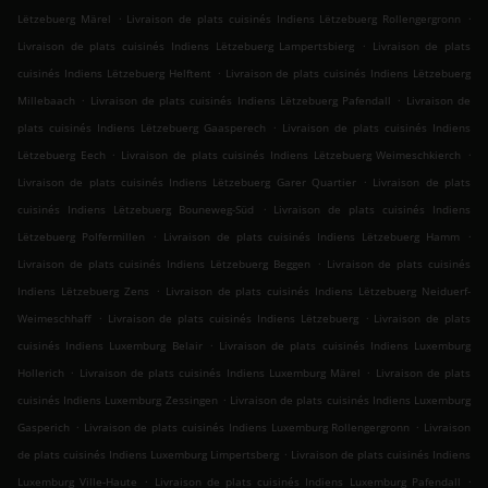
.
.
Lëtzebuerg Märel
Livraison de plats cuisinés Indiens Lëtzebuerg Rollengergronn
.
Livraison de plats cuisinés Indiens Lëtzebuerg Lampertsbierg
Livraison de plats
.
cuisinés Indiens Lëtzebuerg Helftent
Livraison de plats cuisinés Indiens Lëtzebuerg
.
.
Millebaach
Livraison de plats cuisinés Indiens Lëtzebuerg Pafendall
Livraison de
.
plats cuisinés Indiens Lëtzebuerg Gaasperech
Livraison de plats cuisinés Indiens
.
.
Lëtzebuerg Eech
Livraison de plats cuisinés Indiens Lëtzebuerg Weimeschkierch
.
Livraison de plats cuisinés Indiens Lëtzebuerg Garer Quartier
Livraison de plats
.
cuisinés Indiens Lëtzebuerg Bouneweg-Süd
Livraison de plats cuisinés Indiens
.
.
Lëtzebuerg Polfermillen
Livraison de plats cuisinés Indiens Lëtzebuerg Hamm
.
Livraison de plats cuisinés Indiens Lëtzebuerg Beggen
Livraison de plats cuisinés
.
Indiens Lëtzebuerg Zens
Livraison de plats cuisinés Indiens Lëtzebuerg Neiduerf-
.
.
Weimeschhaff
Livraison de plats cuisinés Indiens Lëtzebuerg
Livraison de plats
.
cuisinés Indiens Luxemburg Belair
Livraison de plats cuisinés Indiens Luxemburg
.
.
Hollerich
Livraison de plats cuisinés Indiens Luxemburg Märel
Livraison de plats
.
cuisinés Indiens Luxemburg Zessingen
Livraison de plats cuisinés Indiens Luxemburg
.
.
Gasperich
Livraison de plats cuisinés Indiens Luxemburg Rollengergronn
Livraison
.
de plats cuisinés Indiens Luxemburg Limpertsberg
Livraison de plats cuisinés Indiens
.
.
Luxemburg Ville-Haute
Livraison de plats cuisinés Indiens Luxemburg Pafendall