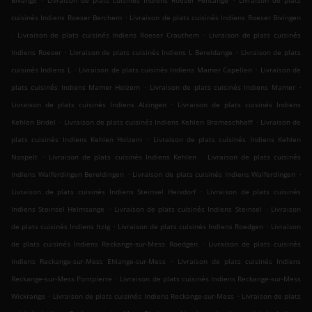
Bivange
Livraison de plats cuisinés Indiens Roeser Fentange
Livraison de plats
.
cuisinés Indiens Roeser Berchem
Livraison de plats cuisinés Indiens Roeser Bivingen
.
.
Livraison de plats cuisinés Indiens Roeser Crauthem
Livraison de plats cuisinés
.
.
Indiens Roeser
Livraison de plats cuisinés Indiens L Bereldange
Livraison de plats
.
.
cuisinés Indiens L
Livraison de plats cuisinés Indiens Mamer Capellen
Livraison de
.
.
plats cuisinés Indiens Mamer Holzem
Livraison de plats cuisinés Indiens Mamer
.
Livraison de plats cuisinés Indiens Alzingen
Livraison de plats cuisinés Indiens
.
.
Kehlen Bridel
Livraison de plats cuisinés Indiens Kehlen Brameschhaff
Livraison de
.
plats cuisinés Indiens Kehlen Holzem
Livraison de plats cuisinés Indiens Kehlen
.
.
Nospelt
Livraison de plats cuisinés Indiens Kehlen
Livraison de plats cuisinés
.
.
Indiens Walferdingen Bereldingen
Livraison de plats cuisinés Indiens Walferdingen
.
Livraison de plats cuisinés Indiens Steinsel Heisdorf
Livraison de plats cuisinés
.
.
Indiens Steinsel Helmsange
Livraison de plats cuisinés Indiens Steinsel
Livraison
.
.
de plats cuisinés Indiens Itzig
Livraison de plats cuisinés Indiens Roedgen
Livraison
.
de plats cuisinés Indiens Reckange-sur-Mess Roedgen
Livraison de plats cuisinés
.
Indiens Reckange-sur-Mess Ehlange-sur-Mess
Livraison de plats cuisinés Indiens
.
Reckange-sur-Mess Pontpierre
Livraison de plats cuisinés Indiens Reckange-sur-Mess
.
.
Wickrange
Livraison de plats cuisinés Indiens Reckange-sur-Mess
Livraison de plats
.