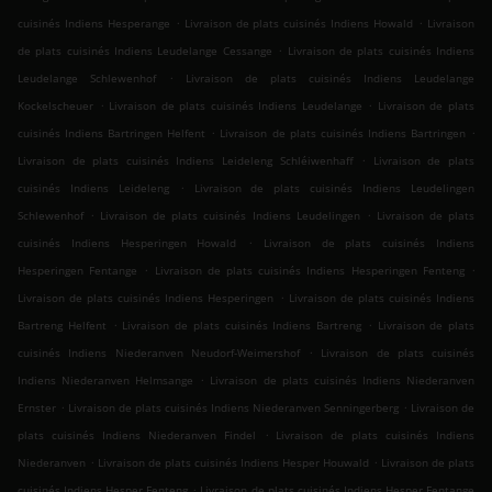
.
.
cuisinés Indiens Hesperange
Livraison de plats cuisinés Indiens Howald
Livraison
.
de plats cuisinés Indiens Leudelange Cessange
Livraison de plats cuisinés Indiens
.
Leudelange Schlewenhof
Livraison de plats cuisinés Indiens Leudelange
.
.
Kockelscheuer
Livraison de plats cuisinés Indiens Leudelange
Livraison de plats
.
.
cuisinés Indiens Bartringen Helfent
Livraison de plats cuisinés Indiens Bartringen
.
Livraison de plats cuisinés Indiens Leideleng Schléiwenhaff
Livraison de plats
.
cuisinés Indiens Leideleng
Livraison de plats cuisinés Indiens Leudelingen
.
.
Schlewenhof
Livraison de plats cuisinés Indiens Leudelingen
Livraison de plats
.
cuisinés Indiens Hesperingen Howald
Livraison de plats cuisinés Indiens
.
.
Hesperingen Fentange
Livraison de plats cuisinés Indiens Hesperingen Fenteng
.
Livraison de plats cuisinés Indiens Hesperingen
Livraison de plats cuisinés Indiens
.
.
Bartreng Helfent
Livraison de plats cuisinés Indiens Bartreng
Livraison de plats
.
cuisinés Indiens Niederanven Neudorf-Weimershof
Livraison de plats cuisinés
.
Indiens Niederanven Helmsange
Livraison de plats cuisinés Indiens Niederanven
.
.
Ernster
Livraison de plats cuisinés Indiens Niederanven Senningerberg
Livraison de
.
plats cuisinés Indiens Niederanven Findel
Livraison de plats cuisinés Indiens
.
.
Niederanven
Livraison de plats cuisinés Indiens Hesper Houwald
Livraison de plats
.
cuisinés Indiens Hesper Fenteng
Livraison de plats cuisinés Indiens Hesper Fentange