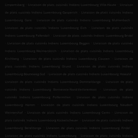
.
.
Limpertsberg
Livraison de plats cuisinés Indiens Luxembourg Ville-Haute
Livraison
.
de plats cuisinés Indiens Luxembourg Gasperich
Livraison de plats cuisinés Indiens
.
.
Luxembourg Gare
Livraison de plats cuisinés Indiens Luxembourg Muhlenbach
.
Livraison de plats cuisinés Indiens Luxembourg Eich
Livraison de plats cuisinés
.
Indiens Luxembourg Pafendall
Livraison de plats cuisinés Indiens Luxembourg Bridel
.
.
Livraison de plats cuisinés Indiens Luxembourg Beggen
Livraison de plats cuisinés
.
Indiens Luxembourg Weimerskirch
Livraison de plats cuisinés Indiens Luxembourg
.
.
Kirchberg
Livraison de plats cuisinés Indiens Luxembourg Clausen
Livraison de
.
plats cuisinés Indiens Luxembourg Grund
Livraison de plats cuisinés Indiens
.
.
Luxembourg Bouneweg-Süd
Livraison de plats cuisinés Indiens Luxembourg Howald
.
Livraison de plats cuisinés Indiens Luxembourg Dommeldange
Livraison de plats
.
cuisinés Indiens Luxembourg Bonnevoie-Nord-Verlorenkost
Livraison de plats
.
cuisinés Indiens Luxembourg Polfermillen
Livraison de plats cuisinés Indiens
.
Luxembourg Hamm
Livraison de plats cuisinés Indiens Luxembourg Neudorf-
.
.
Weimershof
Livraison de plats cuisinés Indiens Luxembourg Cents
Livraison de
.
plats cuisinés Indiens Luxembourg Kockelscheuer
Livraison de plats cuisinés Indiens
.
.
Luxembourg Bereldange
Livraison de plats cuisinés Indiens Luxembourg Findel
.
Livraison de plats cuisinés Indiens Luxembourg
Livraison de plats cuisinés Indiens