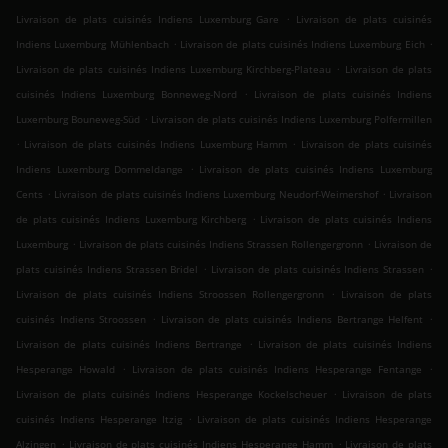
.
Livraison de plats cuisinés Indiens Luxemburg Gare
Livraison de plats cuisinés
.
.
Indiens Luxemburg Mühlenbach
Livraison de plats cuisinés Indiens Luxemburg Eich
.
Livraison de plats cuisinés Indiens Luxemburg Kirchberg-Plateau
Livraison de plats
.
cuisinés Indiens Luxemburg Bonneweg-Nord
Livraison de plats cuisinés Indiens
.
Luxemburg Bouneweg-Süd
Livraison de plats cuisinés Indiens Luxemburg Polfermillen
.
.
Livraison de plats cuisinés Indiens Luxemburg Hamm
Livraison de plats cuisinés
.
Indiens Luxemburg Dommeldange
Livraison de plats cuisinés Indiens Luxemburg
.
.
Cents
Livraison de plats cuisinés Indiens Luxemburg Neudorf-Weimershof
Livraison
.
de plats cuisinés Indiens Luxemburg Kirchberg
Livraison de plats cuisinés Indiens
.
.
Luxemburg
Livraison de plats cuisinés Indiens Strassen Rollengergronn
Livraison de
.
.
plats cuisinés Indiens Strassen Bridel
Livraison de plats cuisinés Indiens Strassen
.
Livraison de plats cuisinés Indiens Stroossen Rollengergronn
Livraison de plats
.
.
cuisinés Indiens Stroossen
Livraison de plats cuisinés Indiens Bertrange Helfent
.
Livraison de plats cuisinés Indiens Bertrange
Livraison de plats cuisinés Indiens
.
.
Hesperange Howald
Livraison de plats cuisinés Indiens Hesperange Fentange
.
Livraison de plats cuisinés Indiens Hesperange Kockelscheuer
Livraison de plats
.
cuisinés Indiens Hesperange Itzig
Livraison de plats cuisinés Indiens Hesperange
.
.
Alzingen
Livraison de plats cuisinés Indiens Hesperange Hamm
Livraison de plats