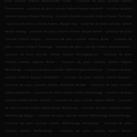
plats cuisinés Indiens Niederanven Findel
Livraison de plats cuisinés Indiens
.
.
Niederanven
Livraison de plats cuisinés Indiens Hesper Houwald
Livraison de plats
.
cuisinés Indiens Hesper Fenteng
Livraison de plats cuisinés Indiens Hesper Fentange
.
.
Livraison de plats cuisinés Indiens Hesper Izeg
Livraison de plats cuisinés Indiens
.
.
Hesper Alzeng
Livraison de plats cuisinés Indiens Hesper Hamm
Livraison de plats
.
.
cuisinés Indiens Hesper
Livraison de plats cuisinés Indiens Bridel
Livraison de
.
.
plats cuisinés Indiens Fentange
Livraison de plats cuisinés Indiens Kockelscheuer
.
Livraison de plats cuisinés Indiens Kopstal Rollengergronn
Livraison de plats
.
cuisinés Indiens Kopstal Bridel
Livraison de plats cuisinés Indiens Kopstal
.
.
Bereldange
Livraison de plats cuisinés Indiens Kopstal Koplescht
Livraison de plats
.
.
cuisinés Indiens Kopstal Mullendorf
Livraison de plats cuisinés Indiens Kopstal
.
Livraison de plats cuisinés Indiens Koplescht Briddel
Livraison de plats cuisinés
.
.
Indiens Koplescht
Livraison de plats cuisinés Indiens Bereldange
Livraison de plats
.
.
cuisinés Indiens Walfer Helsem
Livraison de plats cuisinés Indiens Walfer
Livraison
.
de plats cuisinés Indiens Walferdange Bereldange
Livraison de plats cuisinés Indiens
.
.
Walferdange Beggen
Livraison de plats cuisinés Indiens Walferdange Dommeldange
.
Livraison de plats cuisinés Indiens Walferdange Helmsange
Livraison de plats
.
cuisinés Indiens Walferdange
Livraison de plats cuisinés Indiens Roeser