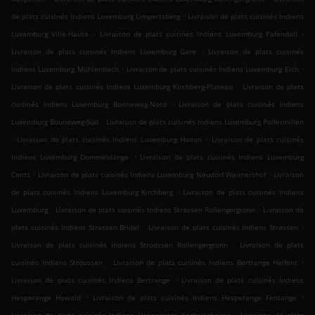
.
de plats cuisinés Indiens Luxemburg Limpertsberg
Livraison de plats cuisinés Indiens
.
.
Luxemburg Ville-Haute
Livraison de plats cuisinés Indiens Luxemburg Pafendall
.
Livraison de plats cuisinés Indiens Luxemburg Gare
Livraison de plats cuisinés
.
.
Indiens Luxemburg Mühlenbach
Livraison de plats cuisinés Indiens Luxemburg Eich
.
Livraison de plats cuisinés Indiens Luxemburg Kirchberg-Plateau
Livraison de plats
.
cuisinés Indiens Luxemburg Bonneweg-Nord
Livraison de plats cuisinés Indiens
.
Luxemburg Bouneweg-Süd
Livraison de plats cuisinés Indiens Luxemburg Polfermillen
.
.
Livraison de plats cuisinés Indiens Luxemburg Hamm
Livraison de plats cuisinés
.
Indiens Luxemburg Dommeldange
Livraison de plats cuisinés Indiens Luxemburg
.
.
Cents
Livraison de plats cuisinés Indiens Luxemburg Neudorf-Weimershof
Livraison
.
de plats cuisinés Indiens Luxemburg Kirchberg
Livraison de plats cuisinés Indiens
.
.
Luxemburg
Livraison de plats cuisinés Indiens Strassen Rollengergronn
Livraison de
.
.
plats cuisinés Indiens Strassen Bridel
Livraison de plats cuisinés Indiens Strassen
.
Livraison de plats cuisinés Indiens Stroossen Rollengergronn
Livraison de plats
.
.
cuisinés Indiens Stroossen
Livraison de plats cuisinés Indiens Bertrange Helfent
.
Livraison de plats cuisinés Indiens Bertrange
Livraison de plats cuisinés Indiens
.
.
Hesperange Howald
Livraison de plats cuisinés Indiens Hesperange Fentange
.