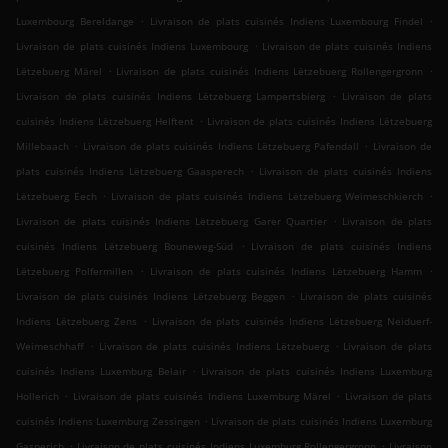
.
.
Luxembourg Bereldange
Livraison de plats cuisinés Indiens Luxembourg Findel
.
Livraison de plats cuisinés Indiens Luxembourg
Livraison de plats cuisinés Indiens
.
.
Lëtzebuerg Märel
Livraison de plats cuisinés Indiens Lëtzebuerg Rollengergronn
.
Livraison de plats cuisinés Indiens Lëtzebuerg Lampertsbierg
Livraison de plats
.
cuisinés Indiens Lëtzebuerg Helftent
Livraison de plats cuisinés Indiens Lëtzebuerg
.
.
Millebaach
Livraison de plats cuisinés Indiens Lëtzebuerg Pafendall
Livraison de
.
plats cuisinés Indiens Lëtzebuerg Gaasperech
Livraison de plats cuisinés Indiens
.
.
Lëtzebuerg Eech
Livraison de plats cuisinés Indiens Lëtzebuerg Weimeschkierch
.
Livraison de plats cuisinés Indiens Lëtzebuerg Garer Quartier
Livraison de plats
.
cuisinés Indiens Lëtzebuerg Bouneweg-Süd
Livraison de plats cuisinés Indiens
.
.
Lëtzebuerg Polfermillen
Livraison de plats cuisinés Indiens Lëtzebuerg Hamm
.
Livraison de plats cuisinés Indiens Lëtzebuerg Beggen
Livraison de plats cuisinés
.
Indiens Lëtzebuerg Zens
Livraison de plats cuisinés Indiens Lëtzebuerg Neiduerf-
.
.
Weimeschhaff
Livraison de plats cuisinés Indiens Lëtzebuerg
Livraison de plats
.
cuisinés Indiens Luxemburg Belair
Livraison de plats cuisinés Indiens Luxemburg
.
.
Hollerich
Livraison de plats cuisinés Indiens Luxemburg Märel
Livraison de plats
.
cuisinés Indiens Luxemburg Zessingen
Livraison de plats cuisinés Indiens Luxemburg
.
.
Gasperich
Livraison de plats cuisinés Indiens Luxemburg Rollengergronn
Livraison