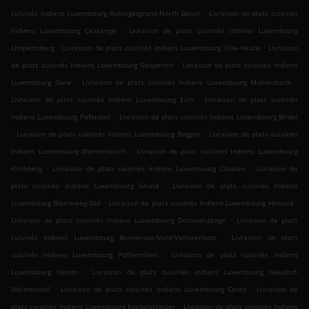
.
cuisinés Indiens Luxembourg Rollingergrund-North Belair
Livraison de plats cuisinés
.
Indiens Luxembourg Cessange
Livraison de plats cuisinés Indiens Luxembourg
.
.
Limpertsberg
Livraison de plats cuisinés Indiens Luxembourg Ville-Haute
Livraison
.
de plats cuisinés Indiens Luxembourg Gasperich
Livraison de plats cuisinés Indiens
.
.
Luxembourg Gare
Livraison de plats cuisinés Indiens Luxembourg Muhlenbach
.
Livraison de plats cuisinés Indiens Luxembourg Eich
Livraison de plats cuisinés
.
Indiens Luxembourg Pafendall
Livraison de plats cuisinés Indiens Luxembourg Bridel
.
.
Livraison de plats cuisinés Indiens Luxembourg Beggen
Livraison de plats cuisinés
.
Indiens Luxembourg Weimerskirch
Livraison de plats cuisinés Indiens Luxembourg
.
.
Kirchberg
Livraison de plats cuisinés Indiens Luxembourg Clausen
Livraison de
.
plats cuisinés Indiens Luxembourg Grund
Livraison de plats cuisinés Indiens
.
.
Luxembourg Bouneweg-Süd
Livraison de plats cuisinés Indiens Luxembourg Howald
.
Livraison de plats cuisinés Indiens Luxembourg Dommeldange
Livraison de plats
.
cuisinés Indiens Luxembourg Bonnevoie-Nord-Verlorenkost
Livraison de plats
.
cuisinés Indiens Luxembourg Polfermillen
Livraison de plats cuisinés Indiens
.
Luxembourg Hamm
Livraison de plats cuisinés Indiens Luxembourg Neudorf-
.
.
Weimershof
Livraison de plats cuisinés Indiens Luxembourg Cents
Livraison de
.
plats cuisinés Indiens Luxembourg Kockelscheuer
Livraison de plats cuisinés Indiens