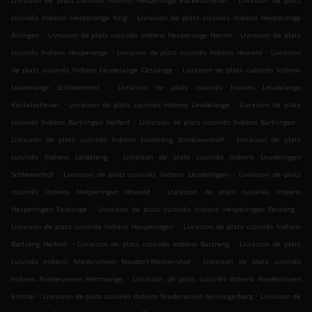
Livraison de plats cuisinés Indiens Hesperange Kockelscheuer
Livraison de plats
.
cuisinés Indiens Hesperange Itzig
Livraison de plats cuisinés Indiens Hesperange
.
.
Alzingen
Livraison de plats cuisinés Indiens Hesperange Hamm
Livraison de plats
.
.
cuisinés Indiens Hesperange
Livraison de plats cuisinés Indiens Howald
Livraison
.
de plats cuisinés Indiens Leudelange Cessange
Livraison de plats cuisinés Indiens
.
Leudelange Schlewenhof
Livraison de plats cuisinés Indiens Leudelange
.
.
Kockelscheuer
Livraison de plats cuisinés Indiens Leudelange
Livraison de plats
.
.
cuisinés Indiens Bartringen Helfent
Livraison de plats cuisinés Indiens Bartringen
.
Livraison de plats cuisinés Indiens Leideleng Schléiwenhaff
Livraison de plats
.
cuisinés Indiens Leideleng
Livraison de plats cuisinés Indiens Leudelingen
.
.
Schlewenhof
Livraison de plats cuisinés Indiens Leudelingen
Livraison de plats
.
cuisinés Indiens Hesperingen Howald
Livraison de plats cuisinés Indiens
.
.
Hesperingen Fentange
Livraison de plats cuisinés Indiens Hesperingen Fenteng
.
Livraison de plats cuisinés Indiens Hesperingen
Livraison de plats cuisinés Indiens
.
.
Bartreng Helfent
Livraison de plats cuisinés Indiens Bartreng
Livraison de plats
.
cuisinés Indiens Niederanven Neudorf-Weimershof
Livraison de plats cuisinés
.
Indiens Niederanven Helmsange
Livraison de plats cuisinés Indiens Niederanven
.
.
Ernster
Livraison de plats cuisinés Indiens Niederanven Senningerberg
Livraison de
.