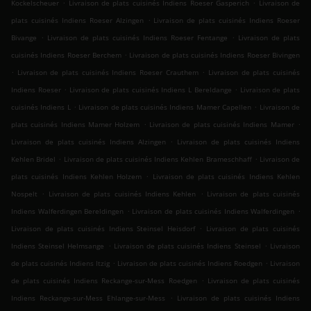
.
.
Kockelscheuer
Livraison de plats cuisinés Indiens Roeser Gasperich
Livraison de
.
plats cuisinés Indiens Roeser Alzingen
Livraison de plats cuisinés Indiens Roeser
.
.
Bivange
Livraison de plats cuisinés Indiens Roeser Fentange
Livraison de plats
.
cuisinés Indiens Roeser Berchem
Livraison de plats cuisinés Indiens Roeser Bivingen
.
.
Livraison de plats cuisinés Indiens Roeser Crauthem
Livraison de plats cuisinés
.
.
Indiens Roeser
Livraison de plats cuisinés Indiens L Bereldange
Livraison de plats
.
.
cuisinés Indiens L
Livraison de plats cuisinés Indiens Mamer Capellen
Livraison de
.
.
plats cuisinés Indiens Mamer Holzem
Livraison de plats cuisinés Indiens Mamer
.
Livraison de plats cuisinés Indiens Alzingen
Livraison de plats cuisinés Indiens
.
.
Kehlen Bridel
Livraison de plats cuisinés Indiens Kehlen Brameschhaff
Livraison de
.
plats cuisinés Indiens Kehlen Holzem
Livraison de plats cuisinés Indiens Kehlen
.
.
Nospelt
Livraison de plats cuisinés Indiens Kehlen
Livraison de plats cuisinés
.
.
Indiens Walferdingen Bereldingen
Livraison de plats cuisinés Indiens Walferdingen
.
Livraison de plats cuisinés Indiens Steinsel Heisdorf
Livraison de plats cuisinés
.
.
Indiens Steinsel Helmsange
Livraison de plats cuisinés Indiens Steinsel
Livraison
.
.
de plats cuisinés Indiens Itzig
Livraison de plats cuisinés Indiens Roedgen
Livraison
.
de plats cuisinés Indiens Reckange-sur-Mess Roedgen
Livraison de plats cuisinés
.
Indiens Reckange-sur-Mess Ehlange-sur-Mess
Livraison de plats cuisinés Indiens